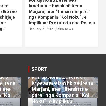
korrupsionit/Zëvëndës
orim
kryetarja e bashkisë Irena
it dhe më
Marjani, mer “thesin me para”
shirjeje
nga Kompania “Kol Noku”, e
ime
implikuar Prokuroria dhe Policia
nga
January 28, 2025
alba-news
E
BOTA
DENONCO
KRYESORE
AJME
KRYESORE
KURIOZITETE
LAJME
SATIRE POLITIKE
SHENDETI+
SHOWBIZ
SPORT
VETING
Video:Saranda nën
SPORT
thundrën e
ndës
korrupsionit/Zëvëndës
ë Irena
kryetarja e bashkisë Irena
in me
Marjani, mer “thesin me
 “Kol
para” nga Kompania “Kol
Noku”, e implikuar