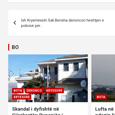
P
Ish Kryeministri Sali Berisha denoncon heshtjen e
o
policisë për…
s
t
BO
n
a
v
i
BOTA
DENONCO
KRYESORE
g
KRYESORE
BOTA
a
Skandal i dyfishtë në
Lufta në 