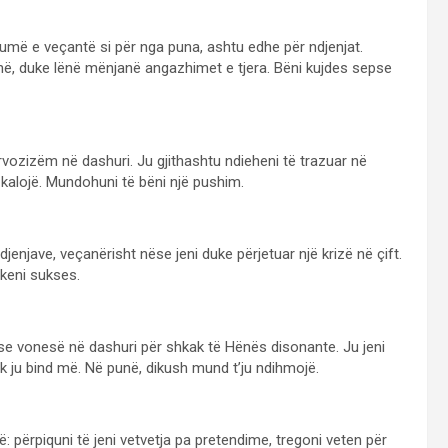
humë e veçantë si për nga puna, ashtu edhe për ndjenjat.
ë, duke lënë mënjanë angazhimet e tjera. Bëni kujdes sepse
rvozizëm në dashuri. Ju gjithashtu ndieheni të trazuar në
alojë. Mundohuni të bëni një pushim.
djenjave, veçanërisht nëse jeni duke përjetuar një krizë në çift.
 keni sukses.
ose vonesë në dashuri për shkak të Hënës disonante. Ju jeni
uk ju bind më. Në punë, dikush mund t’ju ndihmojë.
 përpiquni të jeni vetvetja pa pretendime, tregoni veten për