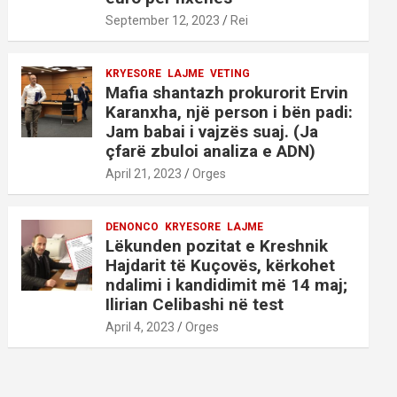
September 12, 2023
Rei
KRYESORE
LAJME
VETING
Mafia shantazh prokurorit Ervin
Karanxha, një person i bën padi:
Jam babai i vajzës suaj. (Ja
çfarë zbuloi analiza e ADN)
April 21, 2023
Orges
DENONCO
KRYESORE
LAJME
Lëkunden pozitat e Kreshnik
Hajdarit të Kuçovës, kërkohet
ndalimi i kandidimit më 14 maj;
Ilirian Celibashi në test
April 4, 2023
Orges