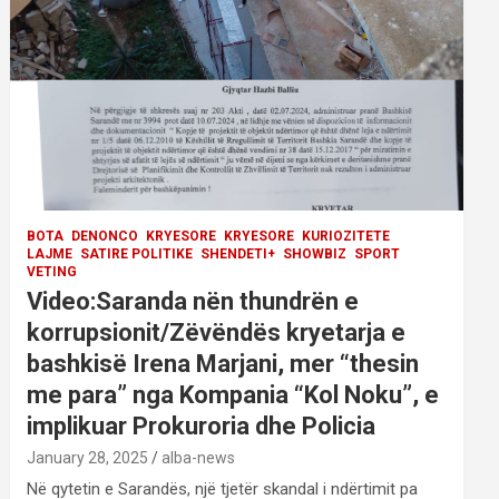
BOTA
DENONCO
KRYESORE
KRYESORE
KURIOZITETE
LAJME
SATIRE POLITIKE
SHENDETI+
SHOWBIZ
SPORT
VETING
Video:Saranda nën thundrën e
korrupsionit/Zëvëndës kryetarja e
bashkisë Irena Marjani, mer “thesin
me para” nga Kompania “Kol Noku”, e
implikuar Prokuroria dhe Policia
January 28, 2025
alba-news
Në qytetin e Sarandës, një tjetër skandal i ndërtimit pa