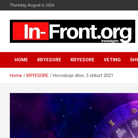
S
Thursday, August 6, 2026
k
i
p
t
o
c
o
n
HOME
KRYESORE
KRYESORE
VETING
SH
t
e
n
Home
KRYESORE
Horoskopi ditor, 5 shkurt 2021
t