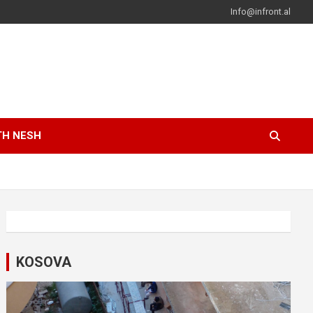
Info@infront.al
TH NESH
KOSOVA