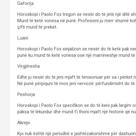
Gaforrja
Horoskopi i Paolo Fox tregon se nesër do të jetë një ditë s
Mund të ketë vonesa në punë. Profesioni ju merr shumë koh
çifti mund të preket.
Luani
Horoskopi i Paolo Fox sinjalizon se nesër do të ketë pak ne
punë ku mund të ketë vonesa ose një marrëveshje mund të k
Virgjëresha
Edhe ju nesër do të jeni mjaft të tensionuar për sa i përket n
Në punë përpiquni të mos jeni nervozë: përfundimisht do të
Peshorja
Horoskopi i Paolo Fox specifikon se do të keni pak largim 
paksa të lëkundur dhe mund t’i thoni mjaft një historie që n
Akrepi
Kjo nuk është një periudhë e jashtëzakonshme për dashurinë: