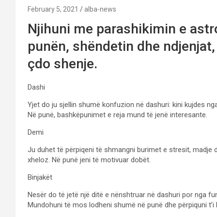
February 5, 2021
alba-news
Njihuni me parashikimin e astro
punën, shëndetin dhe ndjenjat, s
çdo shenje.
Dashi
Yjet do ju sjellin shumë konfuzion në dashuri: kini kujdes n
Në punë, bashkëpunimet e reja mund të jenë interesante.
Demi
Ju duhet të përpiqeni të shmangni burimet e stresit, madje 
xheloz. Në punë jeni të motivuar dobët.
Binjakët
Nesër do të jetë një ditë e nënshtruar në dashuri por nga fu
Mundohuni të mos lodheni shumë në punë dhe përpiquni t’i b