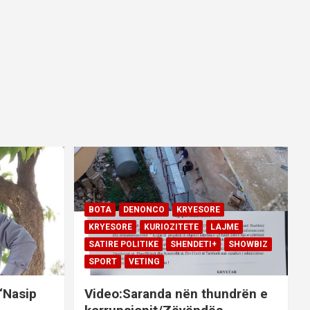
BOTA
DENONCO
KRYESORE
KRYESORE
KURIOZITETE
LAJME
SATIRE POLITIKE
SHENDETI+
SHOWBIZ
SPORT
VETING
 “Nasip
Video:Saranda nën thundrën e