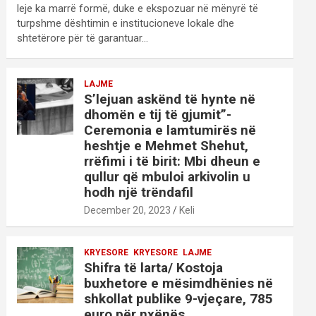
leje ka marrë formë, duke e ekspozuar në mënyrë të
turpshme dështimin e institucioneve lokale dhe
shtetërore për të garantuar…
LAJME
S’lejuan askënd të hynte në
dhomën e tij të gjumit”-
Ceremonia e lamtumirës në
heshtje e Mehmet Shehut,
rrëfimi i të birit: Mbi dheun e
qullur që mbuloi arkivolin u
hodh një trëndafil
December 20, 2023
Keli
KRYESORE
KRYESORE
LAJME
Shifra të larta/ Kostoja
buxhetore e mësimdhënies në
shkollat publike 9-vjeçare, 785
euro për nxënës