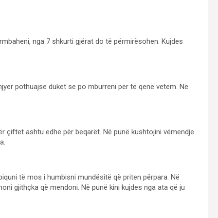
rmbaheni, nga 7 shkurti gjërat do të përmirësohen. Kujdes
ënjyer pothuajse duket se po mburreni për të qenë vetëm. Në
për çiftet ashtu edhe për beqarët. Në punë kushtojini vëmendje
a.
piquni të mos i humbisni mundësitë që priten përpara. Në
honi gjithçka që mendoni. Në punë kini kujdes nga ata që ju