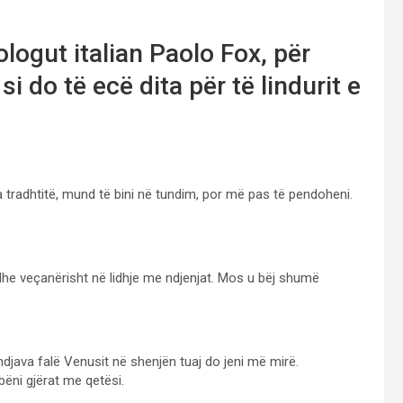
logut italian Paolo Fox, për
i do të ecë dita për të lindurit e
ga tradhtitë, mund të bini në tundim, por më pas të pendoheni.
dhe veçanërisht në lidhje me ndjenjat. Mos u bëj shumë
ndjava falë Venusit në shenjën tuaj do jeni më mirë.
ëni gjërat me qetësi.