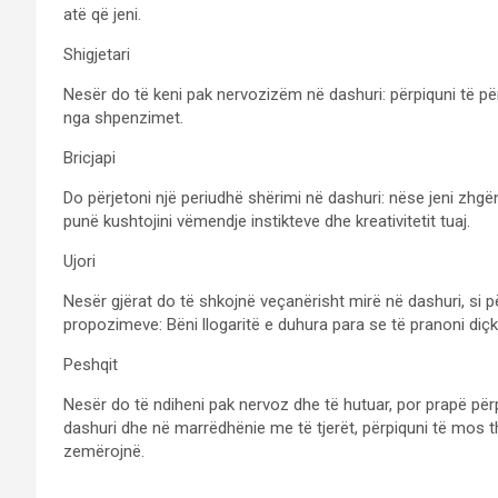
atë që jeni.
Shigjetari
Nesër do të keni pak nervozizëm në dashuri: përpiquni të pë
nga shpenzimet.
Bricjapi
Do përjetoni një periudhë shërimi në dashuri: nëse jeni zhg
punë kushtojini vëmendje instikteve dhe kreativitetit tuaj.
Ujori
Nesër gjërat do të shkojnë veçanërisht mirë në dashuri, si 
propozimeve: Bëni llogaritë e duhura para se të pranoni diçk
Peshqit
Nesër do të ndiheni pak nervoz dhe të hutuar, por prapë për
dashuri dhe në marrëdhënie me të tjerët, përpiquni të mos t
zemërojnë.