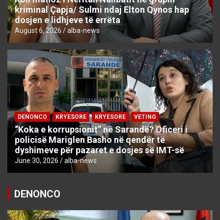
kriminal Çapja/ Sulmi ndaj Elton Qynos hap
dosjen e lidhjeve të errëta
August 6, 2026
alba-news
DENONCO
KRYESORE
KRYESORE
VETING
“Koka e korrupsionit” në Sarandë? Oficeri i
policisë Mariglen Basho në qendër të
dyshimeve për pazaret e dosjes së IMT-së
June 30, 2026
alba-news
DENONCO