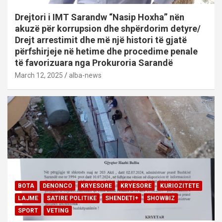
Drejtori i IMT Sarandw “Nasip Hoxha” nën
akuzë për korrupsion dhe shpërdorim detyre/
Drejt arrestimit dhe më një histori të gjatë
përfshirjeje në hetime dhe procedime penale
të favorizuara nga Prokuroria Sarandë
March 12, 2025
alba-news
BOTA
DENONCO
KRYESORE
KRYESORE
KURIOZITETE
LAJME
SATIRE POLITIKE
SHENDETI+
SHOWBIZ
SPORT
VETING