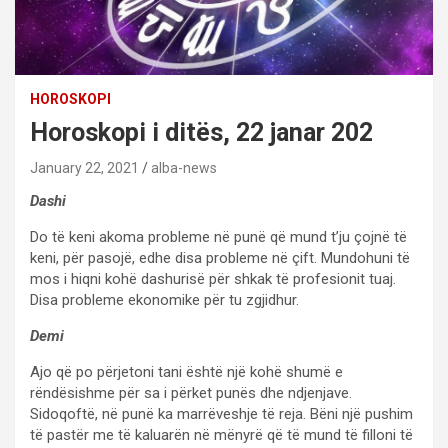
HOROSKOPI
Horoskopi i ditës, 22 janar 202
January 22, 2021
alba-news
Dashi
Do të keni akoma probleme në punë që mund t’ju çojnë të
keni, për pasojë, edhe disa probleme në çift. Mundohuni të
mos i hiqni kohë dashurisë për shkak të profesionit tuaj.
Disa probleme ekonomike për tu zgjidhur.
Demi
Ajo që po përjetoni tani është një kohë shumë e
rëndësishme për sa i përket punës dhe ndjenjave.
Sidoqoftë, në punë ka marrëveshje të reja. Bëni një pushim
të pastër me të kaluarën në mënyrë që të mund të filloni të