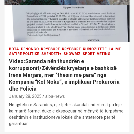
n
BOTA
DENONCO
KRYESORE
KRYESORE
KURIOZITETE
LAJME
SATIRE POLITIKE
SHENDETI+
SHOWBIZ
SPORT
VETING
Video:Saranda nën thundrën e
korrupsionit/Zëvëndës kryetarja e bashkisë
Irena Marjani, mer “thesin me para” nga
Kompania “Kol Noku”, e implikuar Prokuroria
dhe Policia
January 28, 2025
alba-news
Në qytetin e Sarandës, një tjetër skandal i ndërtimit pa leje
ka marrë formë, duke e ekspozuar në mënyrë të turpshme
dështimin e institucioneve lokale dhe shtetërore për të
garantuar…