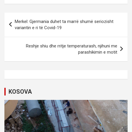
P
Merkel: Gjermania duhet ta marrë shumë seriozisht
o
variantin e ri të Covid-19
s
t
Reshje shiu dhe rritje temperaturash, njihuni me
parashikimin e motit
n
a
v
i
KOSOVA
g
a
t
i
o