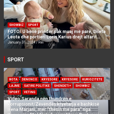
SHOWBIZ
SPORT
FOTO/ U bënë prindër pak muaj më parë, Dileta
Leota dhe portieri Loris Karius drejt altarit…
January 31, 2024
Rei
SPORT
BOTA
DENONCO
KRYESORE
KRYESORE
KURIOZITETE
LAJME
SATIRE POLITIKE
SHENDETI+
SHOWBIZ
SPORT
VETING
Video:Saranda nën thundrën e
korrupsionit/Zëvëndës kryetarja e bashkisë
Irena Marjani, mer “thesin me para” nga