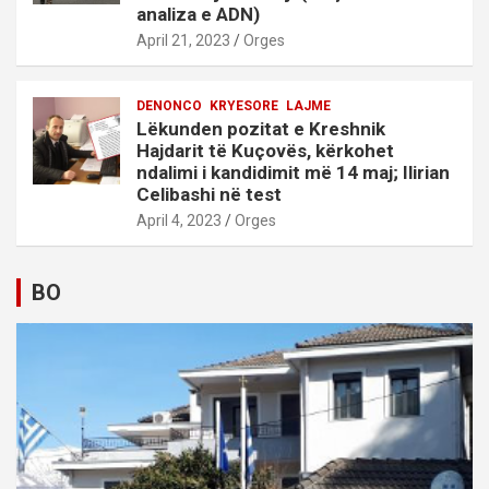
analiza e ADN)
April 21, 2023
Orges
DENONCO
KRYESORE
LAJME
Lëkunden pozitat e Kreshnik
Hajdarit të Kuçovës, kërkohet
ndalimi i kandidimit më 14 maj; Ilirian
Celibashi në test
April 4, 2023
Orges
BO