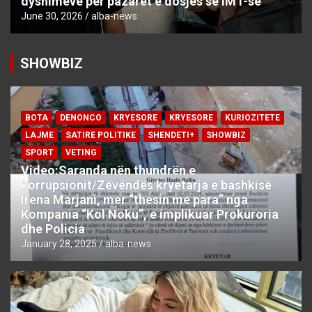
dyshimeve për pazaret e dosjes së IMT-së
June 30, 2026
alba-news
SHOWBIZ
BOTA
DENONCO
KRYESORE
KRYESORE
KURIOZITETE
LAJME
SATIRE POLITIKE
SHENDETI+
SHOWBIZ
SPORT
VETING
Video:Saranda nën thundrën e
korrupsionit/Zëvëndës kryetarja e bashkisë
Irena Marjani, mer “thesin me para” nga
Kompania “Kol Noku”, e implikuar Prokuroria
dhe Policia
January 28, 2025
alba-news