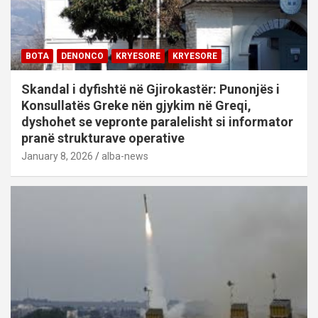
BOTA
DENONCO
KRYESORE
KRYESORE
Skandal i dyfishtë në Gjirokastër: Punonjës i
Konsullatës Greke nën gjykim në Greqi,
dyshohet se vepronte paralelisht si informator
pranë strukturave operative
January 8, 2026
alba-news