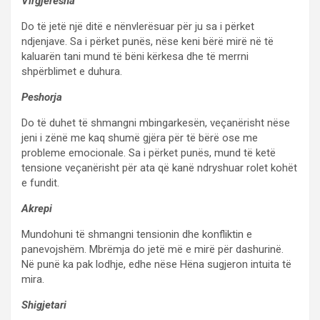
Virgjëresha
Do të jetë një ditë e nënvlerësuar për ju sa i përket
ndjenjave. Sa i përket punës, nëse keni bërë mirë në të
kaluarën tani mund të bëni kërkesa dhe të merrni
shpërblimet e duhura.
Peshorja
Do të duhet të shmangni mbingarkesën, veçanërisht nëse
jeni i zënë me kaq shumë gjëra për të bërë ose me
probleme emocionale. Sa i përket punës, mund të ketë
tensione veçanërisht për ata që kanë ndryshuar rolet kohët
e fundit.
Akrepi
Mundohuni të shmangni tensionin dhe konfliktin e
panevojshëm. Mbrëmja do jetë më e mirë për dashurinë.
Në punë ka pak lodhje, edhe nëse Hëna sugjeron intuita të
mira.
Shigjetari