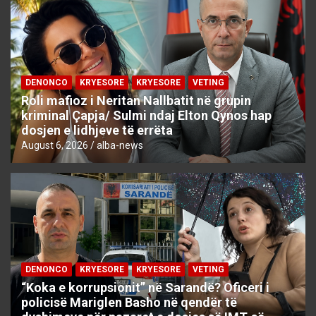
DENONCO
KRYESORE
KRYESORE
VETING
Roli mafioz i Neritan Nallbatit në grupin
kriminal Çapja/ Sulmi ndaj Elton Qynos hap
dosjen e lidhjeve të errëta
August 6, 2026
alba-news
DENONCO
KRYESORE
KRYESORE
VETING
“Koka e korrupsionit” në Sarandë? Oficeri i
policisë Mariglen Basho në qendër të