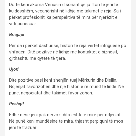
Do të keni akoma Venusin disonant që ju fton të jeni të
kujdesshëm, veçanërisht në lidhje me takimet e reja. Sa i
përket profesionit, ka perspektiva të mira për njerëzit e
vetëpunësuar.
Bricjapi
Për sa i përket dashurisë, histori të reja vërtet intriguese po
shfaqen. Ditë pozitive në lidhje me kontaktet e biznesit,
gjithashtu me qytete të tjera.
Ujori
Ditë pozitive pasi keni shenjën tuaj Mërkurin dhe Diellin.
Ndjenjat favorizohen dhe një histori e re mund të lindë. Në
punë, negociatat dhe takimet favorizohen.
Peshqit
Edhe nëse jeni pak nervoz, dita është e mirë për ndjenjat.
Në punë keni mundësinë të mira, thjesht përpiquni të mos
jeni të trazuar.