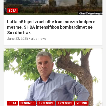
BOTA
Lufta në hije: Izraeli dhe Irani ndezin lindjen e
mesme, SHBA intensifikon bombardimet në
Siri dhe Irak
June 22, 2025
alba-news
BOTA
DENONCO
KRYESORE
KRYESORE
VETING