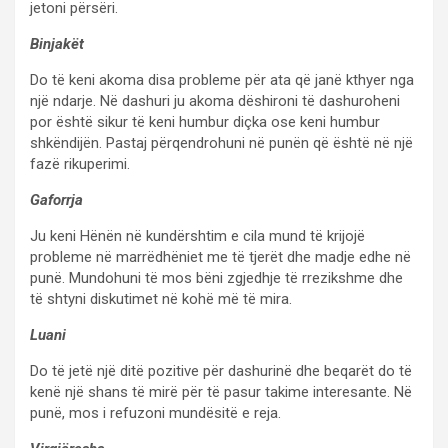
jetoni përsëri.
Binjakët
Do të keni akoma disa probleme për ata që janë kthyer nga
një ndarje. Në dashuri ju akoma dëshironi të dashuroheni
por është sikur të keni humbur diçka ose keni humbur
shkëndijën. Pastaj përqendrohuni në punën që është në një
fazë rikuperimi.
Gaforrja
Ju keni Hënën në kundërshtim e cila mund të krijojë
probleme në marrëdhëniet me të tjerët dhe madje edhe në
punë. Mundohuni të mos bëni zgjedhje të rrezikshme dhe
të shtyni diskutimet në kohë më të mira.
Luani
Do të jetë një ditë pozitive për dashurinë dhe beqarët do të
kenë një shans të mirë për të pasur takime interesante. Në
punë, mos i refuzoni mundësitë e reja.