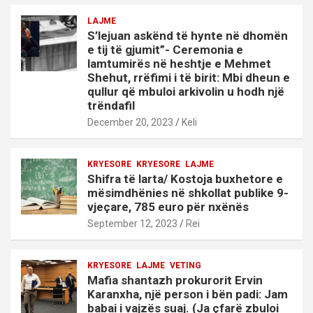
LAJME
S’lejuan askënd të hynte në dhomën
e tij të gjumit”- Ceremonia e
lamtumirës në heshtje e Mehmet
Shehut, rrëfimi i të birit: Mbi dheun e
qullur që mbuloi arkivolin u hodh një
trëndafil
December 20, 2023
Keli
KRYESORE
KRYESORE
LAJME
Shifra të larta/ Kostoja buxhetore e
mësimdhënies në shkollat publike 9-
vjeçare, 785 euro për nxënës
September 12, 2023
Rei
KRYESORE
LAJME
VETING
Mafia shantazh prokurorit Ervin
Karanxha, një person i bën padi: Jam
babai i vajzës suaj. (Ja çfarë zbuloi