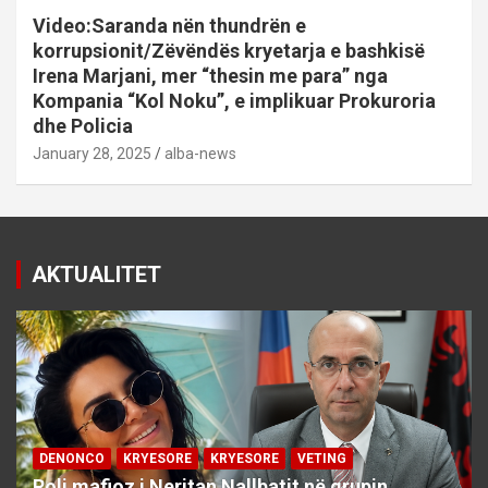
Video:Saranda nën thundrën e
korrupsionit/Zëvëndës kryetarja e bashkisë
Irena Marjani, mer “thesin me para” nga
Kompania “Kol Noku”, e implikuar Prokuroria
dhe Policia
January 28, 2025
alba-news
AKTUALITET
DENONCO
KRYESORE
KRYESORE
VETING
Roli mafioz i Neritan Nallbatit në grupin