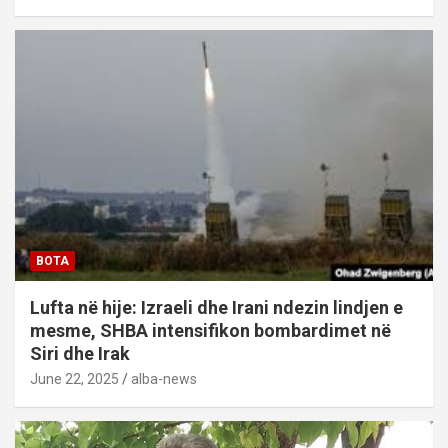
BOTA
Lufta në hije: Izraeli dhe Irani ndezin lindjen e
mesme, SHBA intensifikon bombardimet në
Siri dhe Irak
June 22, 2025
alba-news