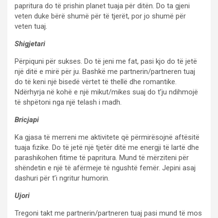
papritura do të prishin planet tuaja për ditën. Do ta gjeni
veten duke bërë shumë për të tjerët, por jo shumë për
veten tuaj.
Shigjetari
Përpiquni për sukses. Do të jeni me fat, pasi kjo do të jetë
një ditë e mirë për ju. Bashkë me partnerin/partneren tuaj
do të keni një bisedë vërtet të thellë dhe romantike.
Ndërhyrja në kohë e një mikut/mikes suaj do t’ju ndihmojë
të shpëtoni nga një telash i madh.
Bricjapi
Ka gjasa të merreni me aktivitete që përmirësojnë aftësitë
tuaja fizike. Do të jetë një tjetër ditë me energji të lartë dhe
parashikohen fitime të papritura. Mund të mërziteni për
shëndetin e një të afërmeje të ngushtë femër. Jepini asaj
dashuri për t’i ngritur humorin.
Ujori
Tregoni takt me partnerin/partneren tuaj pasi mund të mos