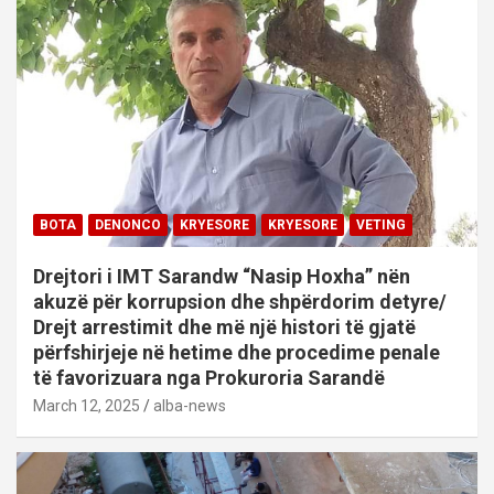
BOTA
DENONCO
KRYESORE
KRYESORE
VETING
Drejtori i IMT Sarandw “Nasip Hoxha” nën
akuzë për korrupsion dhe shpërdorim detyre/
Drejt arrestimit dhe më një histori të gjatë
përfshirjeje në hetime dhe procedime penale
të favorizuara nga Prokuroria Sarandë
March 12, 2025
alba-news