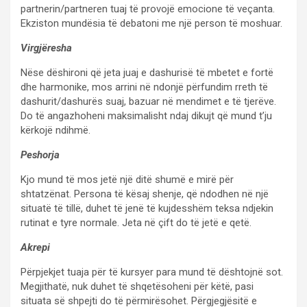
partnerin/partneren tuaj të provojë emocione të veçanta.
Ekziston mundësia të debatoni me një person të moshuar.
Virgjëresha
Nëse dëshironi që jeta juaj e dashurisë të mbetet e fortë
dhe harmonike, mos arrini në ndonjë përfundim rreth të
dashurit/dashurës suaj, bazuar në mendimet e të tjerëve.
Do të angazhoheni maksimalisht ndaj dikujt që mund t’ju
kërkojë ndihmë.
Peshorja
Kjo mund të mos jetë një ditë shumë e mirë për
shtatzënat. Persona të kësaj shenje, që ndodhen në një
situatë të tillë, duhet të jenë të kujdesshëm teksa ndjekin
rutinat e tyre normale. Jeta në çift do të jetë e qetë.
Akrepi
Përpjekjet tuaja për të kursyer para mund të dështojnë sot.
Megjithatë, nuk duhet të shqetësoheni për këtë, pasi
situata së shpejti do të përmirësohet. Përgjegjësitë e