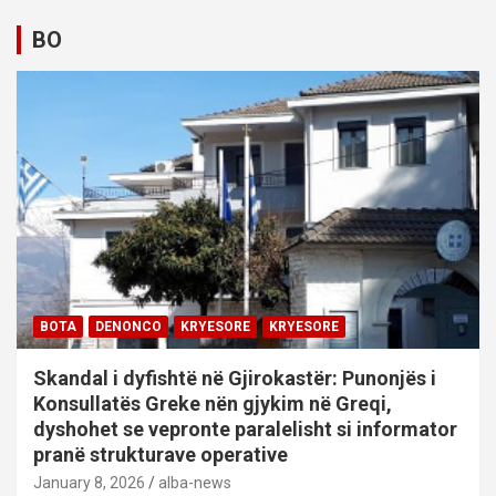
BO
BOTA
DENONCO
KRYESORE
KRYESORE
Skandal i dyfishtë në Gjirokastër: Punonjës i
Konsullatës Greke nën gjykim në Greqi,
dyshohet se vepronte paralelisht si informator
pranë strukturave operative
January 8, 2026
alba-news