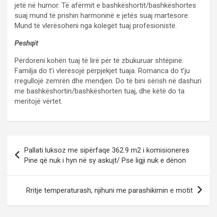
jetë në humor. Të afërmit e bashkëshortit/bashkëshortes
suaj mund të prishin harmoninë e jetës suaj martesore.
Mund të vlerësoheni nga kolegët tuaj profesionistë.
Peshqit
Përdoreni kohën tuaj të lirë për të zbukuruar shtëpinë.
Familja do t’i vlerësojë përpjekjet tuaja. Romanca do t’ju
rregullojë zemrën dhe mendjen. Do të bini sërish në dashuri
me bashkëshortin/bashkëshorten tuaj, dhe këtë do ta
meritojë vërtet.
P
Pallati luksoz me sipërfaqe 362.9 m2 i komisioneres
o
Pine që nuk i hyn në sy askujt/ Pse ligji nuk e dënon
s
t
Rritje temperaturash, njihuni me parashikimin e motit
n