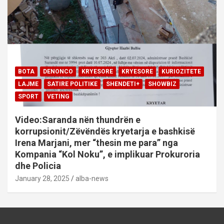
BOTA
DENONCO
KRYESORE
KRYESORE
KURIOZITETE
LAJME
SATIRE POLITIKE
SHENDETI+
SHOWBIZ
SPORT
VETING
Video:Saranda nën thundrën e
korrupsionit/Zëvëndës kryetarja e bashkisë
Irena Marjani, mer “thesin me para” nga
Kompania “Kol Noku”, e implikuar Prokuroria
dhe Policia
January 28, 2025
alba-news