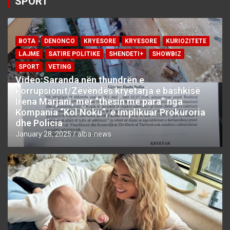
SPORT
BOTA
DENONCO
KRYESORE
KRYESORE
KURIOZITETE
LAJME
SATIRE POLITIKE
SHENDETI+
SHOWBIZ
SPORT
VETING
Video:Saranda nën thundrën e
korrupsionit/Zëvëndës kryetarja e bashkisë
Irena Marjani, mer “thesin me para” nga
Kompania “Kol Noku”, e implikuar Prokuroria
dhe Policia
January 28, 2025
alba-news