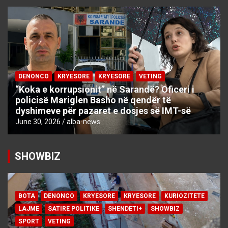
DENONCO
KRYESORE
KRYESORE
VETING
“Koka e korrupsionit” në Sarandë? Oficeri i
policisë Mariglen Basho në qendër të
dyshimeve për pazaret e dosjes së IMT-së
June 30, 2026
alba-news
SHOWBIZ
BOTA
DENONCO
KRYESORE
KRYESORE
KURIOZITETE
LAJME
SATIRE POLITIKE
SHENDETI+
SHOWBIZ
SPORT
VETING