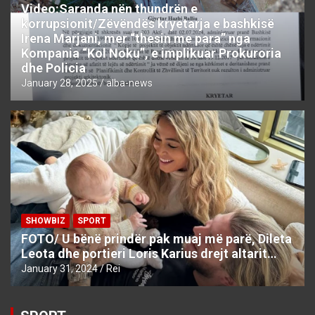
Video:Saranda nën thundrën e
korrupsionit/Zëvëndës kryetarja e bashkisë
Irena Marjani, mer “thesin me para” nga
Kompania “Kol Noku”, e implikuar Prokuroria
dhe Policia
January 28, 2025
alba-news
SHOWBIZ
SPORT
FOTO/ U bënë prindër pak muaj më parë, Dileta
Leota dhe portieri Loris Karius drejt altarit…
January 31, 2024
Rei