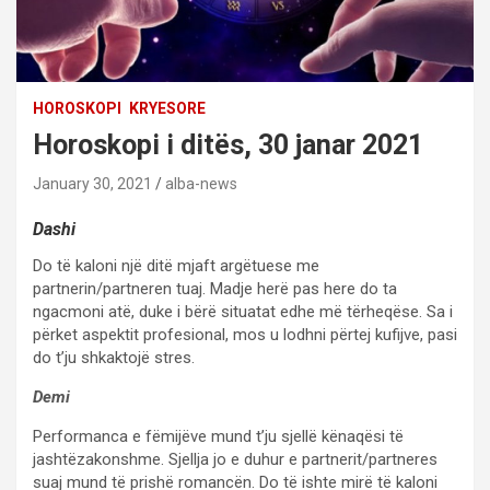
HOROSKOPI
KRYESORE
Horoskopi i ditës, 30 janar 2021
January 30, 2021
alba-news
Dashi
Do të kaloni një ditë mjaft argëtuese me
partnerin/partneren tuaj. Madje herë pas here do ta
ngacmoni atë, duke i bërë situatat edhe më tërheqëse. Sa i
përket aspektit profesional, mos u lodhni përtej kufijve, pasi
do t’ju shkaktojë stres.
Demi
Performanca e fëmijëve mund t’ju sjellë kënaqësi të
jashtëzakonshme. Sjellja jo e duhur e partnerit/partneres
suaj mund të prishë romancën. Do të ishte mirë të kaloni