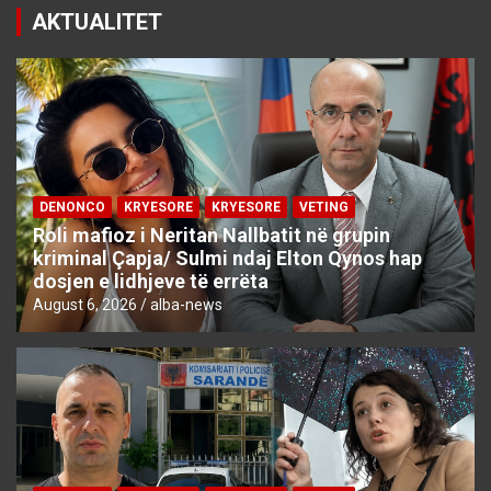
AKTUALITET
DENONCO
KRYESORE
KRYESORE
VETING
Roli mafioz i Neritan Nallbatit në grupin
kriminal Çapja/ Sulmi ndaj Elton Qynos hap
dosjen e lidhjeve të errëta
August 6, 2026
alba-news