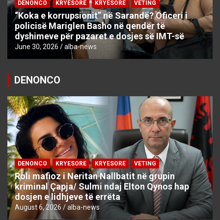
DENONCO
KRYESORE
KRYESORE
VETING
“Koka e korrupsionit” në Sarandë? Oficeri i
policisë Mariglen Basho në qendër të
dyshimeve për pazaret e dosjes së IMT-së
June 30, 2026
alba-news
DENONCO
DENONCO
KRYESORE
KRYESORE
VETING
Roli mafioz i Neritan Nallbatit në grupin
kriminal Çapja/ Sulmi ndaj Elton Qynos hap
dosjen e lidhjeve të errëta
August 6, 2026
alba-news