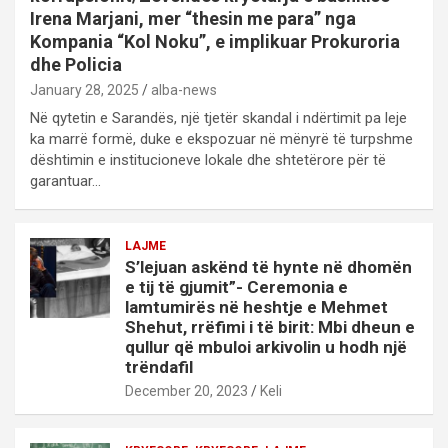
Irena Marjani, mer “thesin me para” nga
Kompania “Kol Noku”, e implikuar Prokuroria
dhe Policia
January 28, 2025
alba-news
Në qytetin e Sarandës, një tjetër skandal i ndërtimit pa leje
ka marrë formë, duke e ekspozuar në mënyrë të turpshme
dështimin e institucioneve lokale dhe shtetërore për të
garantuar…
LAJME
S’lejuan askënd të hynte në dhomën
e tij të gjumit”- Ceremonia e
lamtumirës në heshtje e Mehmet
Shehut, rrëfimi i të birit: Mbi dheun e
qullur që mbuloi arkivolin u hodh një
trëndafil
December 20, 2023
Keli