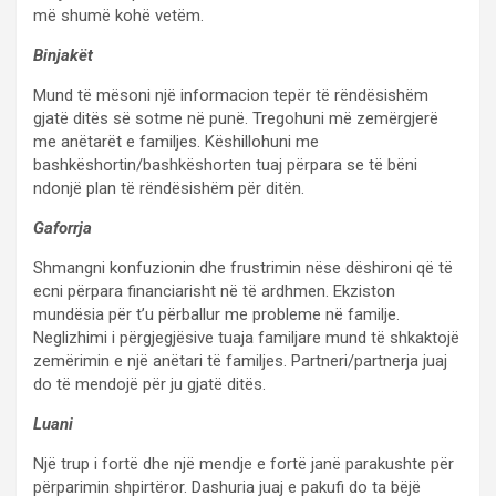
më shumë kohë vetëm.
Binjakët
Mund të mësoni një informacion tepër të rëndësishëm
gjatë ditës së sotme në punë. Tregohuni më zemërgjerë
me anëtarët e familjes. Këshillohuni me
bashkëshortin/bashkëshorten tuaj përpara se të bëni
ndonjë plan të rëndësishëm për ditën.
Gaforrja
Shmangni konfuzionin dhe frustrimin nëse dëshironi që të
ecni përpara financiarisht në të ardhmen. Ekziston
mundësia për t’u përballur me probleme në familje.
Neglizhimi i përgjegjësive tuaja familjare mund të shkaktojë
zemërimin e një anëtari të familjes. Partneri/partnerja juaj
do të mendojë për ju gjatë ditës.
Luani
Një trup i fortë dhe një mendje e fortë janë parakushte për
përparimin shpirtëror. Dashuria juaj e pakufi do ta bëjë