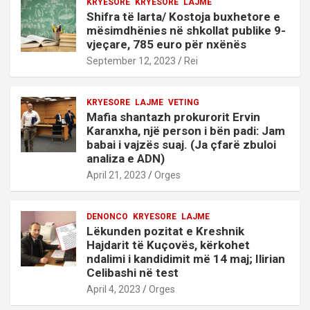
KRYESORE
KRYESORE
LAJME
Shifra të larta/ Kostoja buxhetore e
mësimdhënies në shkollat publike 9-
vjeçare, 785 euro për nxënës
September 12, 2023
Rei
KRYESORE
LAJME
VETING
Mafia shantazh prokurorit Ervin
Karanxha, një person i bën padi: Jam
babai i vajzës suaj. (Ja çfarë zbuloi
analiza e ADN)
April 21, 2023
Orges
DENONCO
KRYESORE
LAJME
Lëkunden pozitat e Kreshnik
Hajdarit të Kuçovës, kërkohet
ndalimi i kandidimit më 14 maj; Ilirian
Celibashi në test
April 4, 2023
Orges