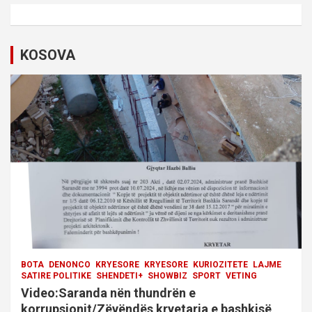
a
v
i
KOSOVA
g
a
t
i
o
n
BOTA
DENONCO
KRYESORE
KRYESORE
KURIOZITETE
LAJME
SATIRE POLITIKE
SHENDETI+
SHOWBIZ
SPORT
VETING
Video:Saranda nën thundrën e
korrupsionit/Zëvëndës kryetarja e bashkisë