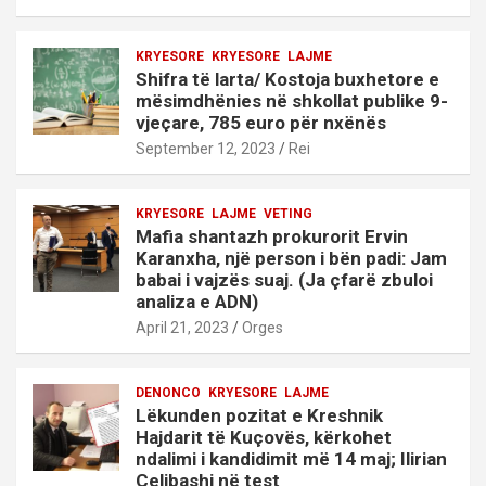
KRYESORE
KRYESORE
LAJME
Shifra të larta/ Kostoja buxhetore e
mësimdhënies në shkollat publike 9-
vjeçare, 785 euro për nxënës
September 12, 2023
Rei
KRYESORE
LAJME
VETING
Mafia shantazh prokurorit Ervin
Karanxha, një person i bën padi: Jam
babai i vajzës suaj. (Ja çfarë zbuloi
analiza e ADN)
April 21, 2023
Orges
DENONCO
KRYESORE
LAJME
Lëkunden pozitat e Kreshnik
Hajdarit të Kuçovës, kërkohet
ndalimi i kandidimit më 14 maj; Ilirian
Celibashi në test