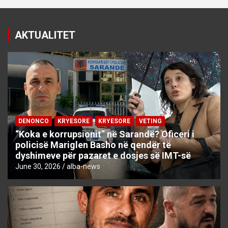
AKTUALITET
DENONCO
KRYESORE
KRYESORE
VETING
“Koka e korrupsionit” në Sarandë? Oficeri i
policisë Mariglen Basho në qendër të
dyshimeve për pazaret e dosjes së IMT-së
June 30, 2026
alba-news