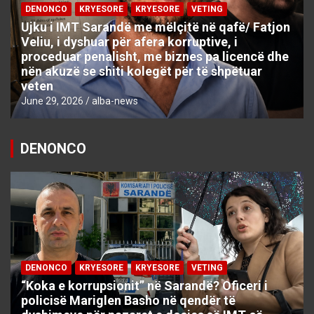
DENONCO
KRYESORE
KRYESORE
VETING
Ujku i IMT Sarandë me mëlçitë në qafë/ Fatjon
Veliu, i dyshuar për afera korruptive, i
proceduar penalisht, me biznes pa licencë dhe
nën akuzë se shiti kolegët për të shpëtuar
veten
June 29, 2026
alba-news
DENONCO
DENONCO
KRYESORE
KRYESORE
VETING
“Koka e korrupsionit” në Sarandë? Oficeri i
policisë Mariglen Basho në qendër të