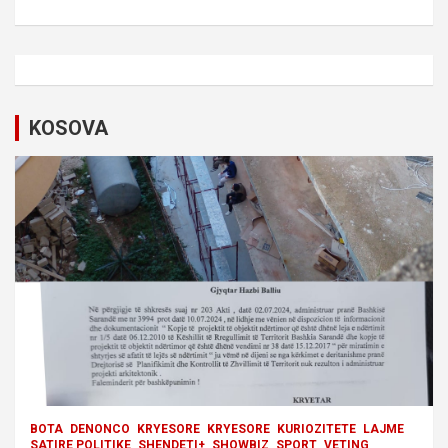
n
a
v
i
KOSOVA
g
a
t
i
o
n
BOTA
DENONCO
KRYESORE
KRYESORE
KURIOZITETE
LAJME
SATIRE POLITIKE
SHENDETI+
SHOWBIZ
SPORT
VETING