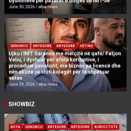
dyshimeve për pazaret e dosjes së IMT-së
June 30, 2026
alba-news
DENONCO
KRYESORE
KRYESORE
VETING
Ujku i IMT Sarandë me mëlçitë në qafë/ Fatjon
Veliu, i dyshuar për afera korruptive, i
proceduar penalisht, me biznes pa licencë dhe
nën akuzë se shiti kolegët për të shpëtuar
veten
June 29, 2026
alba-news
SHOWBIZ
BOTA
DENONCO
KRYESORE
KRYESORE
KURIOZITETE