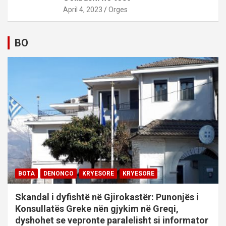
April 4, 2023
Orges
BO
BOTA
DENONCO
KRYESORE
KRYESORE
Skandal i dyfishtë në Gjirokastër: Punonjës i
Konsullatës Greke nën gjykim në Greqi,
dyshohet se vepronte paralelisht si informator