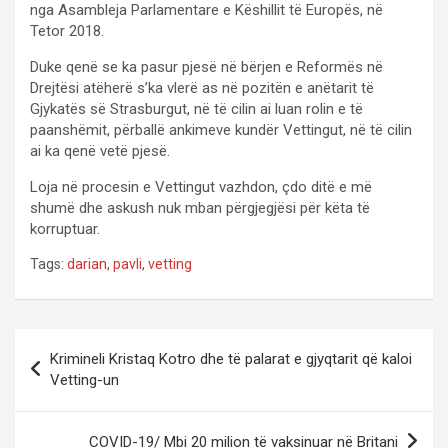
nga Asambleja Parlamentare e Këshillit të Europës, në
Tetor 2018.
Duke qenë se ka pasur pjesë në bërjen e Reformës në
Drejtësi atëherë s’ka vlerë as në pozitën e anëtarit të
Gjykatës së Strasburgut, në të cilin ai luan rolin e të
paanshëmit, përballë ankimeve kundër Vettingut, në të cilin
ai ka qenë vetë pjesë.
Loja në procesin e Vettingut vazhdon, çdo ditë e më
shumë dhe askush nuk mban përgjegjësi për këta të
korruptuar.
Tags:
darian
,
pavli
,
vetting
P
Krimineli Kristaq Kotro dhe të palarat e gjyqtarit që kaloi
o
Vetting-un
s
t
COVID-19/ Mbi 20 milion të vaksinuar në Britani