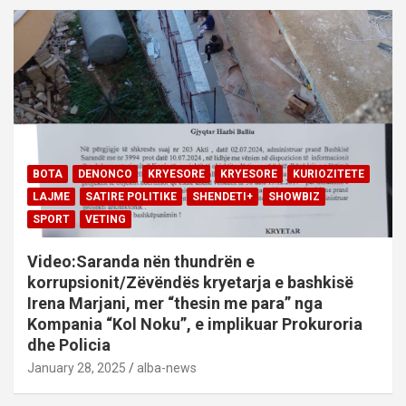
BOTA
DENONCO
KRYESORE
KRYESORE
KURIOZITETE
LAJME
SATIRE POLITIKE
SHENDETI+
SHOWBIZ
SPORT
VETING
Video:Saranda nën thundrën e
korrupsionit/Zëvëndës kryetarja e bashkisë
Irena Marjani, mer “thesin me para” nga
Kompania “Kol Noku”, e implikuar Prokuroria
dhe Policia
January 28, 2025
alba-news