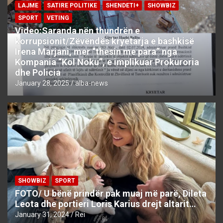
LAJME
SATIRE POLITIKE
SHENDETI+
SHOWBIZ
SPORT
VETING
Video:Saranda nën thundrën e
korrupsionit/Zëvëndës kryetarja e bashkisë
Irena Marjani, mer “thesin me para” nga
Kompania “Kol Noku”, e implikuar Prokuroria
dhe Policia
January 28, 2025
alba-news
SHOWBIZ
SPORT
FOTO/ U bënë prindër pak muaj më parë, Dileta
Leota dhe portieri Loris Karius drejt altarit…
January 31, 2024
Rei