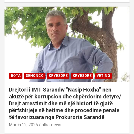
BOTA
DENONCO
KRYESORE
KRYESORE
VETING
Drejtori i IMT Sarandw “Nasip Hoxha” nën
akuzë për korrupsion dhe shpërdorim detyre/
Drejt arrestimit dhe më një histori të gjatë
përfshirjeje në hetime dhe procedime penale
të favorizuara nga Prokuroria Sarandë
March 12, 2025
alba-news