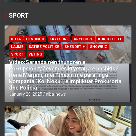
SPORT
BOTA
DENONCO
KRYESORE
KRYESORE
KURIOZITETE
LAJME
SATIRE POLITIKE
SHENDETI+
SHOWBIZ
SPORT
VETING
Video:Saranda nën thundrën e
korrupsionit/Zëvëndës kryetarja e bashkisë
Irena Marjani, mer “thesin me para” nga
Kompania “Kol Noku”, e implikuar Prokuroria
dhe Policia
January 28, 2025
alba-news