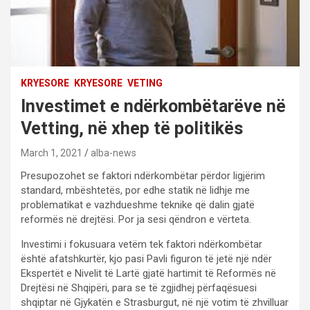
KRYESORE
KRYESORE
VETING
Investimet e ndërkombëtarëve në
Vetting, në xhep të politikës
March 1, 2021
alba-news
Presupozohet se faktori ndërkombëtar përdor ligjërim
standard, mbështetës, por edhe statik në lidhje me
problematikat e vazhdueshme teknike që dalin gjatë
reformës në drejtësi. Por ja sesi qëndron e vërteta.
Investimi i fokusuara vetëm tek faktori ndërkombëtar
është afatshkurtër, kjo pasi Pavli figuron të jetë një ndër
Ekspertët e Nivelit të Lartë gjatë hartimit të Reformës në
Drejtësi në Shqipëri, para se të zgjidhej përfaqësuesi
shqiptar në Gjykatën e Strasburgut, në një votim të zhvilluar