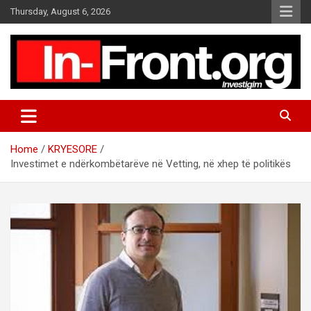
S
Thursday, August 6, 2026
k
i
p
t
o
c
o
n
t
Home
KRYESORE
e
Investimet e ndërkombëtarëve në Vetting, në xhep të politikës
n
t