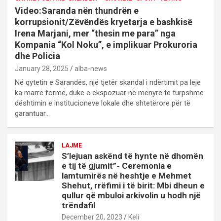
Video:Saranda nën thundrën e
korrupsionit/Zëvëndës kryetarja e bashkisë
Irena Marjani, mer “thesin me para” nga
Kompania “Kol Noku”, e implikuar Prokuroria
dhe Policia
January 28, 2025
alba-news
Në qytetin e Sarandës, një tjetër skandal i ndërtimit pa leje
ka marrë formë, duke e ekspozuar në mënyrë të turpshme
dështimin e institucioneve lokale dhe shtetërore për të
garantuar…
LAJME
S’lejuan askënd të hynte në dhomën
e tij të gjumit”- Ceremonia e
lamtumirës në heshtje e Mehmet
Shehut, rrëfimi i të birit: Mbi dheun e
qullur që mbuloi arkivolin u hodh një
trëndafil
December 20, 2023
Keli