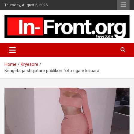
S
Thursday, August 6, 2026
k
i
p
t
o
c
o
n
t
Home
Kryesore
e
Këngëtarja shqiptare publikon foto nga e kaluara
n
t