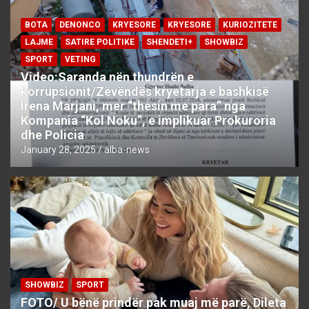
BOTA
DENONCO
KRYESORE
KRYESORE
KURIOZITETE
LAJME
SATIRE POLITIKE
SHENDETI+
SHOWBIZ
SPORT
VETING
Video:Saranda nën thundrën e
korrupsionit/Zëvëndës kryetarja e bashkisë
Irena Marjani, mer “thesin me para” nga
Kompania “Kol Noku”, e implikuar Prokuroria
dhe Policia
January 28, 2025
alba-news
SHOWBIZ
SPORT
FOTO/ U bënë prindër pak muaj më parë, Dileta