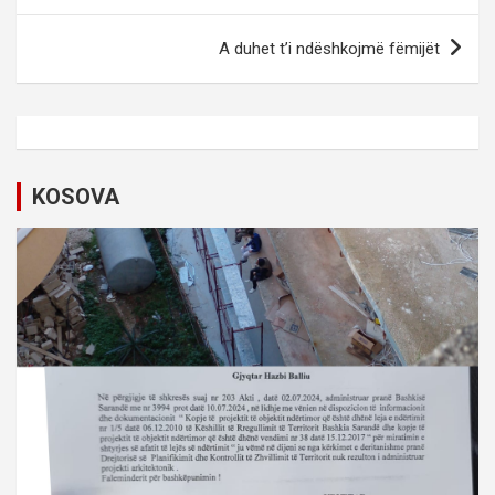
s
A duhet t’i ndëshkojmë fëmijët
t
n
a
v
KOSOVA
i
g
a
t
i
o
n