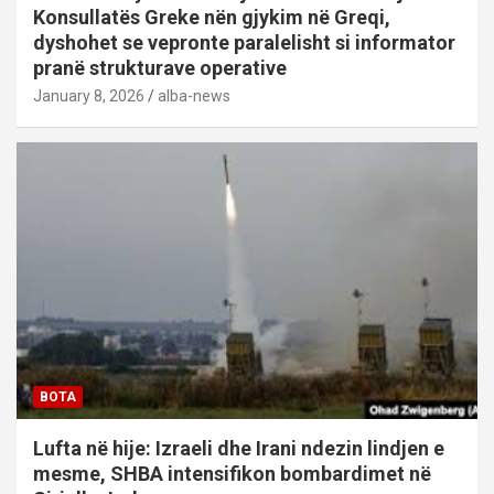
Konsullatës Greke nën gjykim në Greqi,
dyshohet se vepronte paralelisht si informator
pranë strukturave operative
January 8, 2026
alba-news
BOTA
Lufta në hije: Izraeli dhe Irani ndezin lindjen e
mesme, SHBA intensifikon bombardimet në