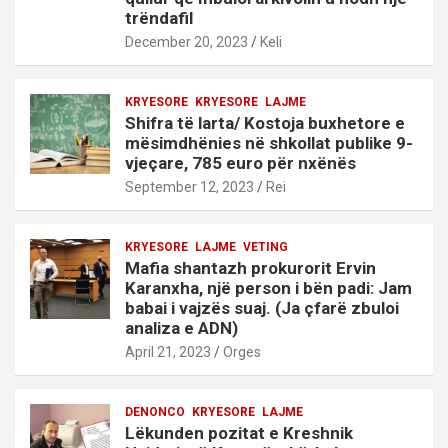
trëndafil
December 20, 2023
Keli
KRYESORE
KRYESORE
LAJME
Shifra të larta/ Kostoja buxhetore e
mësimdhënies në shkollat publike 9-
vjeçare, 785 euro për nxënës
September 12, 2023
Rei
KRYESORE
LAJME
VETING
Mafia shantazh prokurorit Ervin
Karanxha, një person i bën padi: Jam
babai i vajzës suaj. (Ja çfarë zbuloi
analiza e ADN)
April 21, 2023
Orges
DENONCO
KRYESORE
LAJME
Lëkunden pozitat e Kreshnik