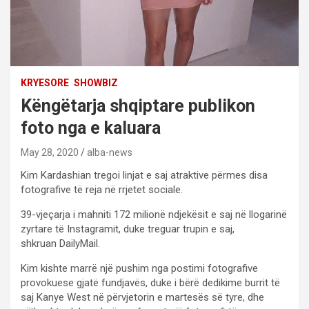
KRYESORE
SHOWBIZ
Këngëtarja shqiptare publikon
foto nga e kaluara
May 28, 2020
alba-news
Kim Kardashian tregoi linjat e saj atraktive përmes disa
fotografive të reja në rrjetet sociale.
39-vjeçarja i mahniti 172 milionë ndjekësit e saj në llogarinë
zyrtare të Instagramit, duke treguar trupin e saj,
shkruan DailyMail.
Kim kishte marrë një pushim nga postimi fotografive
provokuese gjatë fundjavës, duke i bërë dedikime burrit të
saj Kanye West në përvjetorin e martesës së tyre, dhe