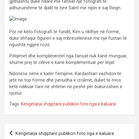
gjithashtu duke ndarë me fansat një fotografi të
adhurueshme të djalit të tyre Saint me nipin e saj Reign.
Por në këto fotografi të fundit, Kim u rikthye në formë,
duke shfaqur figurën e saj mbresëlënëse me një fustan të
ngushtë ngjyrë rozë.
Pëlqimet dhe komplimentet nga fansat nuk kanë munguar,
shumë prej të cilëve e kanë komplimentuar për linjat.
Ndonëse nënë e katër fëmijëve, Kardashian vazhdon të
jetë në top formë dhe periudha e izolimit, duket të mos
ketë ndikuar fare në shtimin në peshë për bukuroshen e
njohur.
Tags:
Këngëtarja shqiptare publikon foto nga e kaluara
P
Këngëtarja shqiptare publikon foto nga e kaluara
o