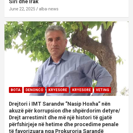
Siri dhe Irak
June 22, 2025
alba-news
BOTA
DENONCO
KRYESORE
KRYESORE
VETING
Drejtori i IMT Sarandw “Nasip Hoxha” nën
akuzë për korrupsion dhe shpërdorim detyre/
Drejt arrestimit dhe më një histori të gjatë
përfshirjeje në hetime dhe procedime penale
të favorizuara nga Prokuroria Sarandë