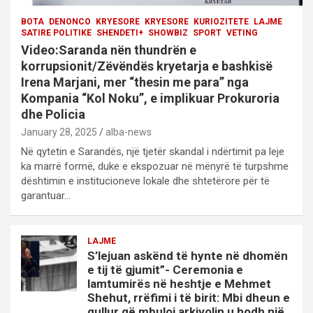
BOTA
DENONCO
KRYESORE
KRYESORE
KURIOZITETE
LAJME
SATIRE POLITIKE
SHENDETI+
SHOWBIZ
SPORT
VETING
Video:Saranda nën thundrën e
korrupsionit/Zëvëndës kryetarja e bashkisë
Irena Marjani, mer “thesin me para” nga
Kompania “Kol Noku”, e implikuar Prokuroria
dhe Policia
January 28, 2025
alba-news
Në qytetin e Sarandës, një tjetër skandal i ndërtimit pa leje
ka marrë formë, duke e ekspozuar në mënyrë të turpshme
dështimin e institucioneve lokale dhe shtetërore për të
garantuar…
LAJME
S’lejuan askënd të hynte në dhomën
e tij të gjumit”- Ceremonia e
lamtumirës në heshtje e Mehmet
Shehut, rrëfimi i të birit: Mbi dheun e
qullur që mbuloi arkivolin u hodh një