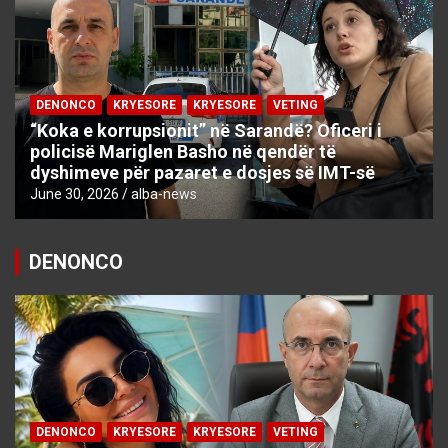
DENONCO
KRYESORE
KRYESORE
VETING
“Koka e korrupsionit” në Sarandë? Oficeri i
policisë Mariglen Basho në qendër të
dyshimeve për pazaret e dosjes së IMT-së
June 30, 2026
alba-news
DENONCO
DENONCO
KRYESORE
KRYESORE
VETING