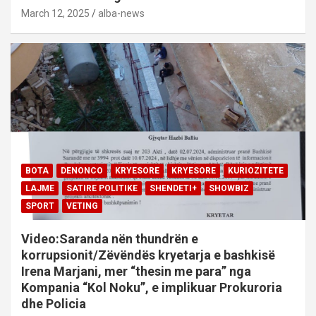
March 12, 2025
alba-news
BOTA
DENONCO
KRYESORE
KRYESORE
KURIOZITETE
LAJME
SATIRE POLITIKE
SHENDETI+
SHOWBIZ
SPORT
VETING
Video:Saranda nën thundrën e
korrupsionit/Zëvëndës kryetarja e bashkisë
Irena Marjani, mer “thesin me para” nga
Kompania “Kol Noku”, e implikuar Prokuroria
dhe Policia