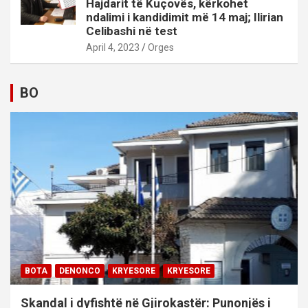
Hajdarit të Kuçovës, kërkohet
ndalimi i kandidimit më 14 maj; Ilirian
Celibashi në test
April 4, 2023
Orges
BO
BOTA
DENONCO
KRYESORE
KRYESORE
Skandal i dyfishtë në Gjirokastër: Punonjës i