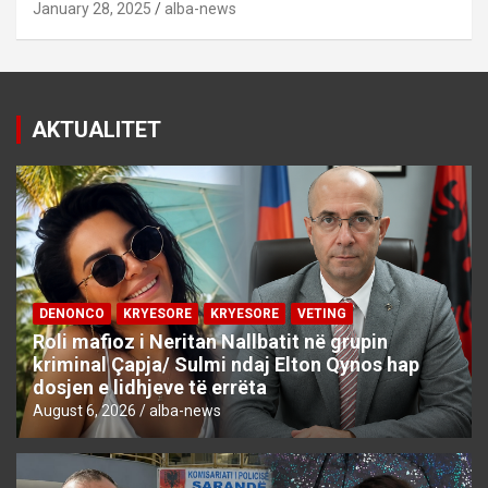
January 28, 2025
alba-news
AKTUALITET
DENONCO
KRYESORE
KRYESORE
VETING
Roli mafioz i Neritan Nallbatit në grupin
kriminal Çapja/ Sulmi ndaj Elton Qynos hap
dosjen e lidhjeve të errëta
August 6, 2026
alba-news