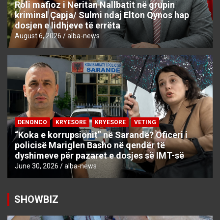
Roli mafioz i Neritan Nallbatit në grupin
kriminal Çapja/ Sulmi ndaj Elton Qynos hap
dosjen e lidhjeve të errëta
August 6, 2026
alba-news
DENONCO
KRYESORE
KRYESORE
VETING
“Koka e korrupsionit” në Sarandë? Oficeri i
policisë Mariglen Basho në qendër të
dyshimeve për pazaret e dosjes së IMT-së
June 30, 2026
alba-news
SHOWBIZ