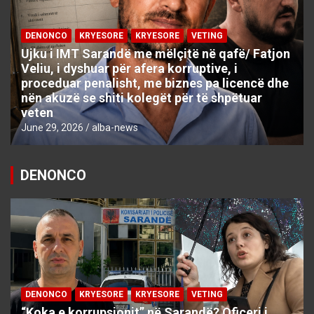
DENONCO
KRYESORE
KRYESORE
VETING
Ujku i IMT Sarandë me mëlçitë në qafë/ Fatjon
Veliu, i dyshuar për afera korruptive, i
proceduar penalisht, me biznes pa licencë dhe
nën akuzë se shiti kolegët për të shpëtuar
veten
June 29, 2026
alba-news
DENONCO
DENONCO
KRYESORE
KRYESORE
VETING
“Koka e korrupsionit” në Sarandë? Oficeri i