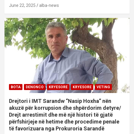
June 22, 2025
alba-news
BOTA
DENONCO
KRYESORE
KRYESORE
VETING
Drejtori i IMT Sarandw “Nasip Hoxha” nën
akuzë për korrupsion dhe shpërdorim detyre/
Drejt arrestimit dhe më një histori të gjatë
përfshirjeje në hetime dhe procedime penale
të favorizuara nga Prokuroria Sarandë