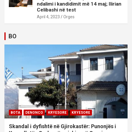
ndalimi i kandidimit më 14 maj; Ilirian
Celibashi në test
April 4, 2023
Orges
BO
BOTA
DENONCO
KRYESORE
KRYESORE
Skandal i dyfishtë në Gjirokastër: Punonjës i