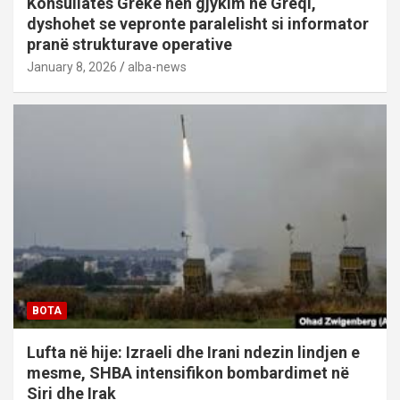
Konsullatës Greke nën gjykim në Greqi,
dyshohet se vepronte paralelisht si informator
pranë strukturave operative
January 8, 2026
alba-news
BOTA
Lufta në hije: Izraeli dhe Irani ndezin lindjen e
mesme, SHBA intensifikon bombardimet në
Siri dhe Irak