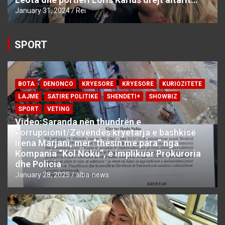
January 31, 2024
Rei
SPORT
BOTA
DENONCO
KRYESORE
KRYESORE
KURIOZITETE
LAJME
SATIRE POLITIKE
SHENDETI+
SHOWBIZ
SPORT
VETING
Video:Saranda nën thundrën e
korrupsionit/Zëvëndës kryetarja e bashkisë
Irena Marjani, mer “thesin me para” nga
Kompania “Kol Noku”, e implikuar Prokuroria
dhe Policia
January 28, 2025
alba-news