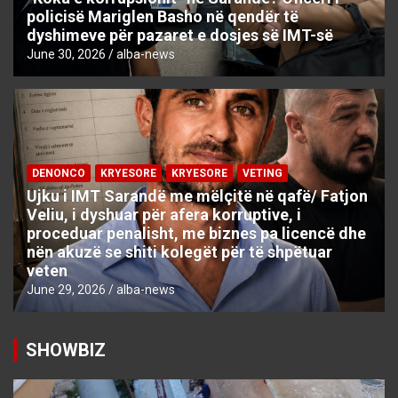
policisë Mariglen Basho në qendër të
dyshimeve për pazaret e dosjes së IMT-së
June 30, 2026
alba-news
DENONCO
KRYESORE
KRYESORE
VETING
Ujku i IMT Sarandë me mëlçitë në qafë/ Fatjon
Veliu, i dyshuar për afera korruptive, i
proceduar penalisht, me biznes pa licencë dhe
nën akuzë se shiti kolegët për të shpëtuar
veten
June 29, 2026
alba-news
SHOWBIZ