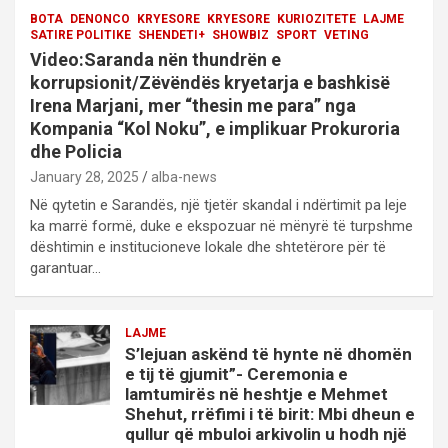
BOTA
DENONCO
KRYESORE
KRYESORE
KURIOZITETE
LAJME
SATIRE POLITIKE
SHENDETI+
SHOWBIZ
SPORT
VETING
Video:Saranda nën thundrën e
korrupsionit/Zëvëndës kryetarja e bashkisë
Irena Marjani, mer “thesin me para” nga
Kompania “Kol Noku”, e implikuar Prokuroria
dhe Policia
January 28, 2025
alba-news
Në qytetin e Sarandës, një tjetër skandal i ndërtimit pa leje
ka marrë formë, duke e ekspozuar në mënyrë të turpshme
dështimin e institucioneve lokale dhe shtetërore për të
garantuar…
LAJME
S’lejuan askënd të hynte në dhomën
e tij të gjumit”- Ceremonia e
lamtumirës në heshtje e Mehmet
Shehut, rrëfimi i të birit: Mbi dheun e
qullur që mbuloi arkivolin u hodh një