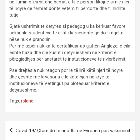
në llumin e krimit dhe bëmat e tij e personifikojnë si një njeri
të ndyrë qe femrat donte vetem t’i përdorte dhe t’i hidhte
tutje.
Gjatë ushtrimit të detyrës si pedagog u ka kërkuar favore
seksuale studenteve të cilat i kërcënonte që do ti ngelte
nëse nuk e pranonin.
Për më tepër nuk ka të certefikuar as gjuhën Angleze, e cila
është baza dhe një kusht i detyrueshëm në kriteret e
përzgjedhjes për anëtarët të instuticioneve të rivlerësimit.
Pse drejtësia nuk reagon por lë të lirë këtë njeri të ndyrë
dhe çështë më kryesorja e lë këtë njeri në krye të
institucioneve të Vettingut pa plotësuar kriteret e
detyrueshme.
Tags:
roland
P
Covid-19/ Çfarë do të ndodh me Evropën pas vaksinimit
o