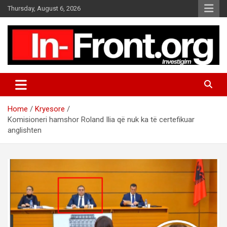
S
Thursday, August 6, 2026
k
i
p
t
o
c
o
n
t
Home
Kryesore
e
Komisioneri hamshor Roland Ilia që nuk ka të certefikuar
n
anglishten
t