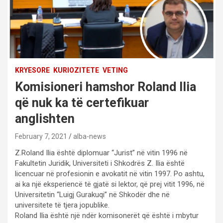
KRYESORE
KURIOZITETE
VETING
Komisioneri hamshor Roland Ilia
që nuk ka të certefikuar
anglishten
February 7, 2021
alba-news
Z.Roland Ilia është diplomuar “Jurist” në vitin 1996 në
Fakultetin Juridik, Universiteti i Shkodrës Z. Ilia është
licencuar në profesionin e avokatit në vitin 1997. Po ashtu,
ai ka një eksperiencë të gjatë si lektor, që prej vitit 1996, në
Universitetin “Luigj Gurakuqi” në Shkodër dhe në
universitete të tjera jopublike.
Roland Ilia është një ndër komisonerët që është i mbytur