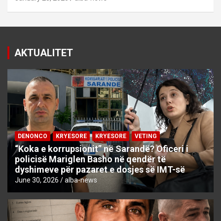
AKTUALITET
DENONCO
KRYESORE
KRYESORE
VETING
“Koka e korrupsionit” në Sarandë? Oficeri i
policisë Mariglen Basho në qendër të
dyshimeve për pazaret e dosjes së IMT-së
June 30, 2026
alba-news