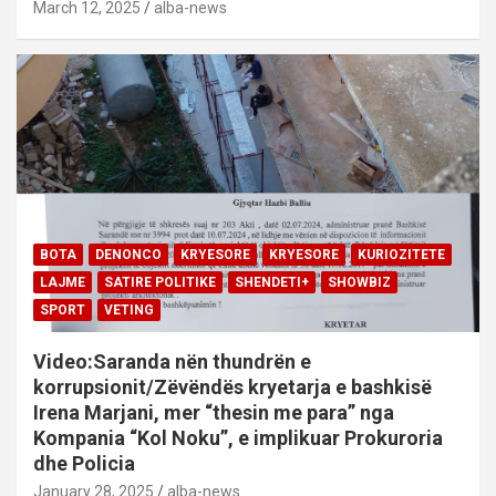
March 12, 2025
alba-news
BOTA
DENONCO
KRYESORE
KRYESORE
KURIOZITETE
LAJME
SATIRE POLITIKE
SHENDETI+
SHOWBIZ
SPORT
VETING
Video:Saranda nën thundrën e
korrupsionit/Zëvëndës kryetarja e bashkisë
Irena Marjani, mer “thesin me para” nga
Kompania “Kol Noku”, e implikuar Prokuroria
dhe Policia
January 28, 2025
alba-news