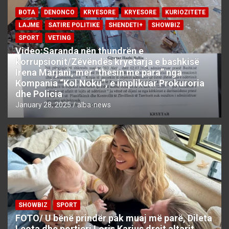
BOTA
DENONCO
KRYESORE
KRYESORE
KURIOZITETE
LAJME
SATIRE POLITIKE
SHENDETI+
SHOWBIZ
SPORT
VETING
Video:Saranda nën thundrën e
korrupsionit/Zëvëndës kryetarja e bashkisë
Irena Marjani, mer “thesin me para” nga
Kompania “Kol Noku”, e implikuar Prokuroria
dhe Policia
January 28, 2025
alba-news
SHOWBIZ
SPORT
FOTO/ U bënë prindër pak muaj më parë, Dileta
Leota dhe portieri Loris Karius drejt altarit…