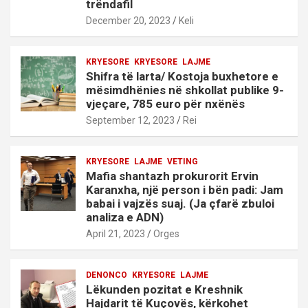
trëndafil
December 20, 2023
Keli
KRYESORE
KRYESORE
LAJME
Shifra të larta/ Kostoja buxhetore e
mësimdhënies në shkollat publike 9-
vjeçare, 785 euro për nxënës
September 12, 2023
Rei
KRYESORE
LAJME
VETING
Mafia shantazh prokurorit Ervin
Karanxha, një person i bën padi: Jam
babai i vajzës suaj. (Ja çfarë zbuloi
analiza e ADN)
April 21, 2023
Orges
DENONCO
KRYESORE
LAJME
Lëkunden pozitat e Kreshnik
Hajdarit të Kuçovës, kërkohet