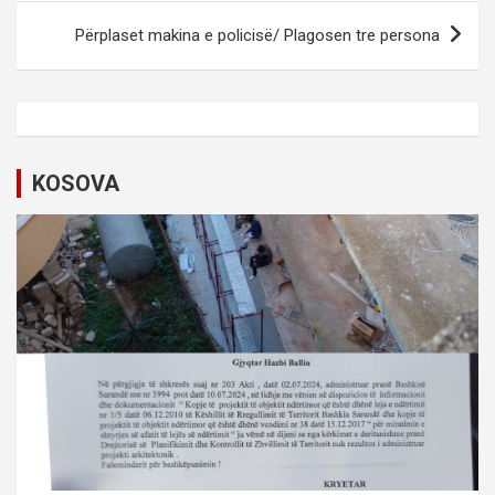
s
Përplaset makina e policisë/ Plagosen tre persona
t
n
a
v
KOSOVA
i
g
a
t
i
o
n