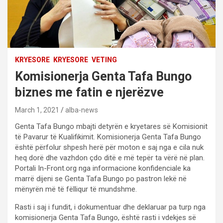
KRYESORE
KRYESORE
VETING
Komisionerja Genta Tafa Bungo
biznes me fatin e njerëzve
March 1, 2021
alba-news
Genta Tafa Bungo mbajti detyrën e kryetares së Komisionit
të Pavarur të Kualifikimit. Komisionerja Genta Tafa Bungo
është përfolur shpesh herë për moton e saj nga e cila nuk
heq dorë dhe vazhdon çdo ditë e më tepër ta vërë në plan.
Portali In-Front.org nga informacione konfidenciale ka
marrë dijeni se Genta Tafa Bungo po pastron lekë në
mënyrën më të fëlliqur të mundshme.
Rasti i saj i fundit, i dokumentuar dhe deklaruar pa turp nga
komisionerja Genta Tafa Bungo, është rasti i vdekjes së