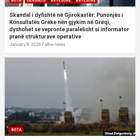
BOTA
DENONCO
KRYESORE
KRYESORE
Skandal i dyfishtë në Gjirokastër: Punonjës i
Konsullatës Greke nën gjykim në Greqi,
dyshohet se vepronte paralelisht si informator
pranë strukturave operative
January 8, 2026
alba-news
BOTA