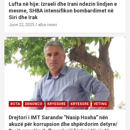
Lufta në hije: Izraeli dhe Irani ndezin lindjen e
mesme, SHBA intensifikon bombardimet në
Siri dhe Irak
June 22, 2025
alba-news
BOTA
DENONCO
KRYESORE
KRYESORE
VETING
Drejtori i IMT Sarandw “Nasip Hoxha” nën
akuzë për korrupsion dhe shpërdorim detyre/