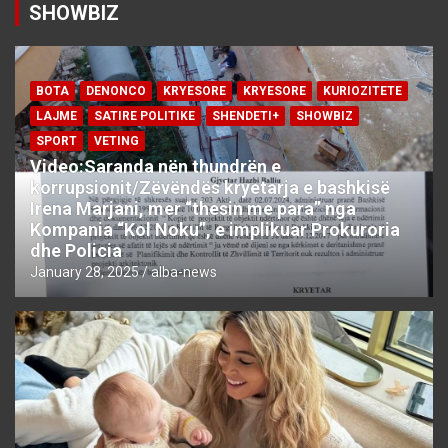
SHOWBIZ
BOTA
DENONCO
KRYESORE
KRYESORE
KURIOZITETE
LAJME
SATIRE POLITIKE
SHENDETI+
SHOWBIZ
SPORT
VETING
Video:Saranda nën thundrën e
korrupsionit/Zëvëndës kryetarja e bashkisë
Irena Marjani, mer “thesin me para” nga
Kompania “Kol Noku”, e implikuar Prokuroria
dhe Policia
January 28, 2025
alba-news