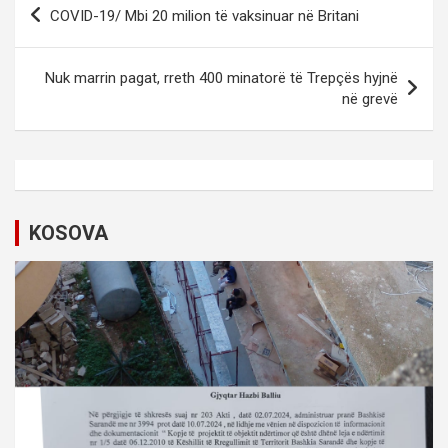
P
COVID-19/ Mbi 20 milion të vaksinuar në Britani
o
s
Nuk marrin pagat, rreth 400 minatorë të Trepçës hyjnë
t
në grevë
n
a
v
i
KOSOVA
g
a
t
i
o
n