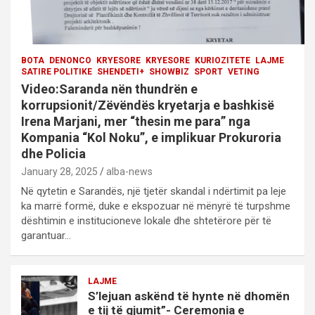
BOTA
DENONCO
KRYESORE
KRYESORE
KURIOZITETE
LAJME
SATIRE POLITIKE
SHENDETI+
SHOWBIZ
SPORT
VETING
Video:Saranda nën thundrën e
korrupsionit/Zëvëndës kryetarja e bashkisë
Irena Marjani, mer “thesin me para” nga
Kompania “Kol Noku”, e implikuar Prokuroria
dhe Policia
January 28, 2025
alba-news
Në qytetin e Sarandës, një tjetër skandal i ndërtimit pa leje
ka marrë formë, duke e ekspozuar në mënyrë të turpshme
dështimin e institucioneve lokale dhe shtetërore për të
garantuar…
LAJME
S’lejuan askënd të hynte në dhomën
e tij të gjumit”- Ceremonia e