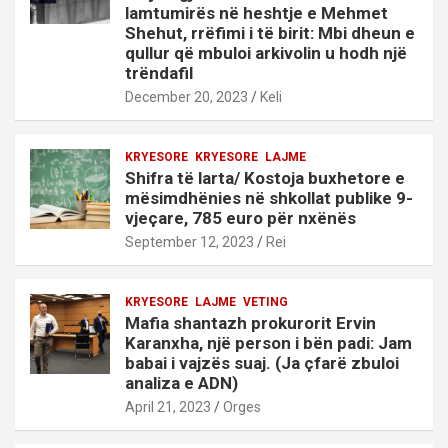
lamtumirës në heshtje e Mehmet
Shehut, rrëfimi i të birit: Mbi dheun e
qullur që mbuloi arkivolin u hodh një
trëndafil
December 20, 2023
Keli
KRYESORE
KRYESORE
LAJME
Shifra të larta/ Kostoja buxhetore e
mësimdhënies në shkollat publike 9-
vjeçare, 785 euro për nxënës
September 12, 2023
Rei
KRYESORE
LAJME
VETING
Mafia shantazh prokurorit Ervin
Karanxha, një person i bën padi: Jam
babai i vajzës suaj. (Ja çfarë zbuloi
analiza e ADN)
April 21, 2023
Orges