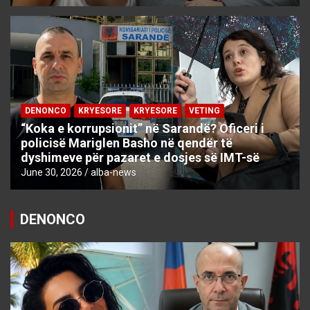
DENONCO
KRYESORE
KRYESORE
VETING
“Koka e korrupsionit” në Sarandë? Oficeri i
policisë Mariglen Basho në qendër të
dyshimeve për pazaret e dosjes së IMT-së
June 30, 2026
alba-news
DENONCO