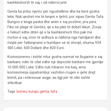
bashkëshortit të saj, i cili ndërroi jetë.
Genta ka pritur njerëz për ngushëllime dhe ka bërë goxha
lekë. Nuk qeshet me të keqen e tjetrit, por sipas Genta Tafa
Bungos e keqja paska dhe anën e saj pozitive, pra para.
Fiks në plagë të Gentës, që e ka pikë të dobët lekun. Zonja
e hekurt edhe ditën që e la bashkëshorti fitoi pak me
moton e saj, mori të ardhura si ndihma nga familjarët dhe
miqtë për fatkeqësinë e humbjes së të shoqit, shuma 954
500 Lekë, 600 Dollarë dhe 820 Euro.
Komisioneres i është rritur goxha numrat në llogarinë e saj
bankare, ndër të cilat edhe një depozitë bankare me gjendje
10 000 000 Lekë. Edhe nuk mbaron me kaq, ama
komisionerja sypatrembur vazhdon rrugen e qetë drejt
krimit, pa i interesuar asgje, as ligji për të cilin është
shkolluar.
Tags:
biznes
,
bungo
,
genta
,
tafa