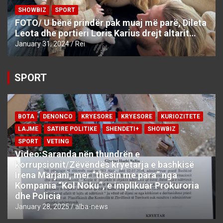
SHOWBIZ
SPORT
FOTO/ U bënë prindër pak muaj më parë, Dileta
Leota dhe portieri Loris Karius drejt altarit…
January 31, 2024
Rei
SPORT
BOTA
DENONCO
KRYESORE
KRYESORE
KURIOZITETE
LAJME
SATIRE POLITIKE
SHENDETI+
SHOWBIZ
SPORT
VETING
Video:Saranda nën thundrën e
korrupsionit/Zëvëndës kryetarja e bashkisë
Irena Marjani, mer “thesin me para” nga
Kompania “Kol Noku”, e implikuar Prokuroria
dhe Policia
January 28, 2025
alba-news