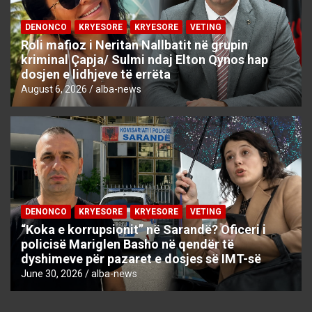
DENONCO
KRYESORE
KRYESORE
VETING
Roli mafioz i Neritan Nallbatit në grupin
kriminal Çapja/ Sulmi ndaj Elton Qynos hap
dosjen e lidhjeve të errëta
August 6, 2026
alba-news
DENONCO
KRYESORE
KRYESORE
VETING
“Koka e korrupsionit” në Sarandë? Oficeri i
policisë Mariglen Basho në qendër të
dyshimeve për pazaret e dosjes së IMT-së
June 30, 2026
alba-news