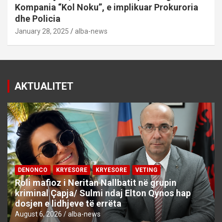
Kompania “Kol Noku”, e implikuar Prokuroria
dhe Policia
January 28, 2025
alba-news
AKTUALITET
DENONCO
KRYESORE
KRYESORE
VETING
Roli mafioz i Neritan Nallbatit në grupin
kriminal Çapja/ Sulmi ndaj Elton Qynos hap
dosjen e lidhjeve të errëta
August 6, 2026
alba-news