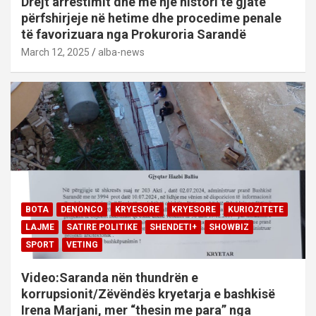
Drejt arrestimit dhe më një histori të gjatë
përfshirjeje në hetime dhe procedime penale
të favorizuara nga Prokuroria Sarandë
March 12, 2025
alba-news
BOTA
DENONCO
KRYESORE
KRYESORE
KURIOZITETE
LAJME
SATIRE POLITIKE
SHENDETI+
SHOWBIZ
SPORT
VETING
Video:Saranda nën thundrën e
korrupsionit/Zëvëndës kryetarja e bashkisë
Irena Marjani, mer “thesin me para” nga