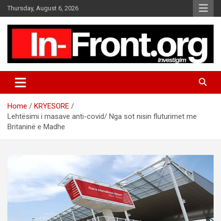
S
Thursday, August 6, 2026
k
i
p
t
o
c
o
n
t
Home
KRYESORE
e
Lehtësimi i masave anti-covid/ Nga sot nisin fluturimet me
n
Britaninë e Madhe
t