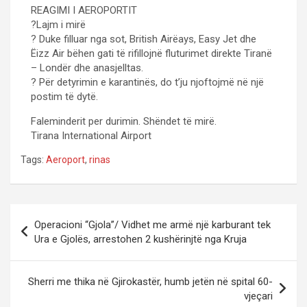
REAGIMI I AEROPORTIT
?Lajm i mirë
? Duke filluar nga sot, British Airëays, Easy Jet dhe
Ëizz Air bëhen gati të rifillojnë fluturimet direkte Tiranë
– Londër dhe anasjelltas.
? Për detyrimin e karantinës, do t’ju njoftojmë në një
postim të dytë.
Faleminderit per durimin. Shëndet të mirë.
Tirana International Airport
Tags:
Aeroport
,
rinas
P
Operacioni “Gjola”/ Vidhet me armë një karburant tek
o
Ura e Gjolës, arrestohen 2 kushërinjtë nga Kruja
s
t
Sherri me thika në Gjirokastër, humb jetën në spital 60-
vjeçari
n