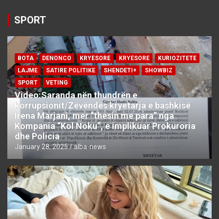
SPORT
BOTA
DENONCO
KRYESORE
KRYESORE
KURIOZITETE
LAJME
SATIRE POLITIKE
SHENDETI+
SHOWBIZ
SPORT
VETING
Video:Saranda nën thundrën e
korrupsionit/Zëvëndës kryetarja e bashkisë
Irena Marjani, mer “thesin me para” nga
Kompania “Kol Noku”, e implikuar Prokuroria
dhe Policia
January 28, 2025
alba-news