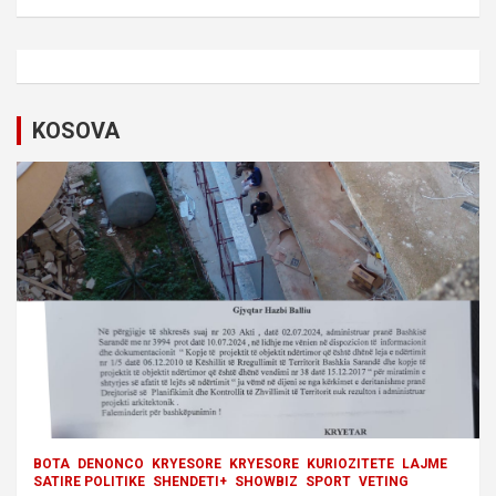
a
v
i
KOSOVA
g
a
t
i
o
n
BOTA
DENONCO
KRYESORE
KRYESORE
KURIOZITETE
LAJME
SATIRE POLITIKE
SHENDETI+
SHOWBIZ
SPORT
VETING