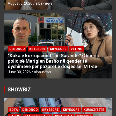
August 6, 2026
alba-news
DENONCO
KRYESORE
KRYESORE
VETING
“Koka e korrupsionit” në Sarandë? Oficeri i
policisë Mariglen Basho në qendër të
dyshimeve për pazaret e dosjes së IMT-së
June 30, 2026
alba-news
SHOWBIZ
BOTA
DENONCO
KRYESORE
KRYESORE
KURIOZITETE