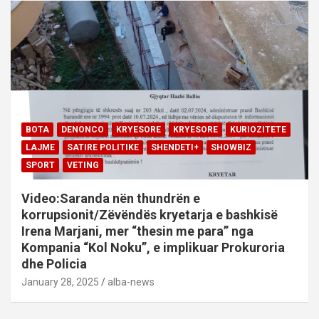
BOTA
DENONCO
KRYESORE
KRYESORE
KURIOZITETE
LAJME
SATIRE POLITIKE
SHENDETI+
SHOWBIZ
SPORT
VETING
Video:Saranda nën thundrën e
korrupsionit/Zëvëndës kryetarja e bashkisë
Irena Marjani, mer “thesin me para” nga
Kompania “Kol Noku”, e implikuar Prokuroria
dhe Policia
January 28, 2025
alba-news