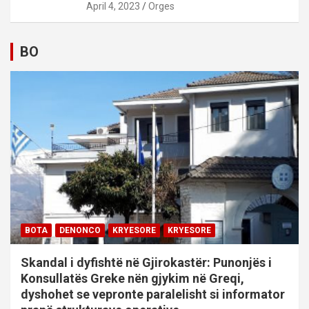
April 4, 2023
Orges
BO
BOTA
DENONCO
KRYESORE
KRYESORE
Skandal i dyfishtë në Gjirokastër: Punonjës i
Konsullatës Greke nën gjykim në Greqi,
dyshohet se vepronte paralelisht si informator