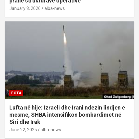
pranë strukturave operative
January 8, 2026
alba-news
BOTA
Lufta në hije: Izraeli dhe Irani ndezin lindjen e
mesme, SHBA intensifikon bombardimet në
Siri dhe Irak
June 22, 2025
alba-news