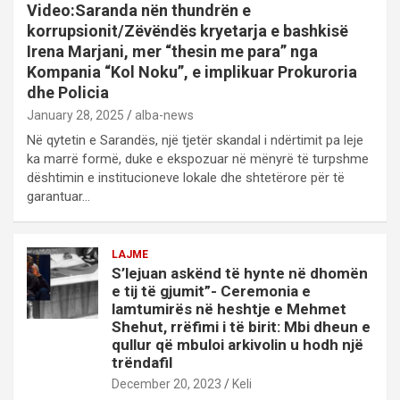
Video:Saranda nën thundrën e
korrupsionit/Zëvëndës kryetarja e bashkisë
Irena Marjani, mer “thesin me para” nga
Kompania “Kol Noku”, e implikuar Prokuroria
dhe Policia
January 28, 2025
alba-news
Në qytetin e Sarandës, një tjetër skandal i ndërtimit pa leje
ka marrë formë, duke e ekspozuar në mënyrë të turpshme
dështimin e institucioneve lokale dhe shtetërore për të
garantuar…
LAJME
S’lejuan askënd të hynte në dhomën
e tij të gjumit”- Ceremonia e
lamtumirës në heshtje e Mehmet
Shehut, rrëfimi i të birit: Mbi dheun e
qullur që mbuloi arkivolin u hodh një
trëndafil
December 20, 2023
Keli