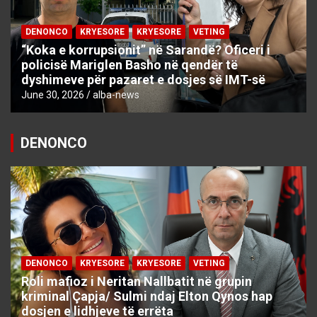
DENONCO
KRYESORE
KRYESORE
VETING
“Koka e korrupsionit” në Sarandë? Oficeri i
policisë Mariglen Basho në qendër të
dyshimeve për pazaret e dosjes së IMT-së
June 30, 2026
alba-news
DENONCO
DENONCO
KRYESORE
KRYESORE
VETING
Roli mafioz i Neritan Nallbatit në grupin
kriminal Çapja/ Sulmi ndaj Elton Qynos hap
dosjen e lidhjeve të errëta