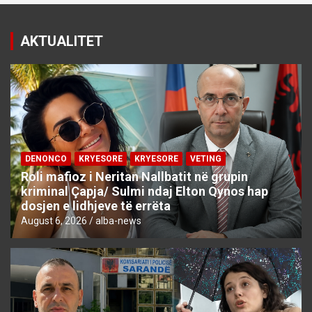
AKTUALITET
DENONCO
KRYESORE
KRYESORE
VETING
Roli mafioz i Neritan Nallbatit në grupin
kriminal Çapja/ Sulmi ndaj Elton Qynos hap
dosjen e lidhjeve të errëta
August 6, 2026
alba-news