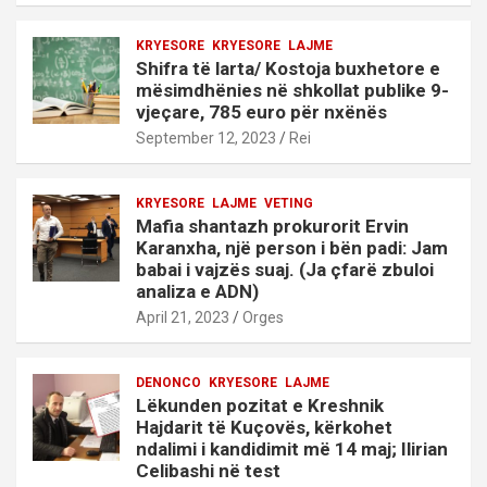
KRYESORE
KRYESORE
LAJME
Shifra të larta/ Kostoja buxhetore e
mësimdhënies në shkollat publike 9-
vjeçare, 785 euro për nxënës
September 12, 2023
Rei
KRYESORE
LAJME
VETING
Mafia shantazh prokurorit Ervin
Karanxha, një person i bën padi: Jam
babai i vajzës suaj. (Ja çfarë zbuloi
analiza e ADN)
April 21, 2023
Orges
DENONCO
KRYESORE
LAJME
Lëkunden pozitat e Kreshnik
Hajdarit të Kuçovës, kërkohet
ndalimi i kandidimit më 14 maj; Ilirian
Celibashi në test