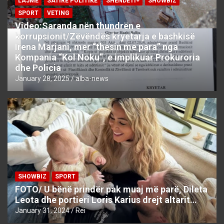
LAJME
SATIRE POLITIKE
SHENDETI+
SHOWBIZ
SPORT
VETING
Video:Saranda nën thundrën e
korrupsionit/Zëvëndës kryetarja e bashkisë
Irena Marjani, mer “thesin me para” nga
Kompania “Kol Noku”, e implikuar Prokuroria
dhe Policia
January 28, 2025
alba-news
SHOWBIZ
SPORT
FOTO/ U bënë prindër pak muaj më parë, Dileta
Leota dhe portieri Loris Karius drejt altarit…
January 31, 2024
Rei