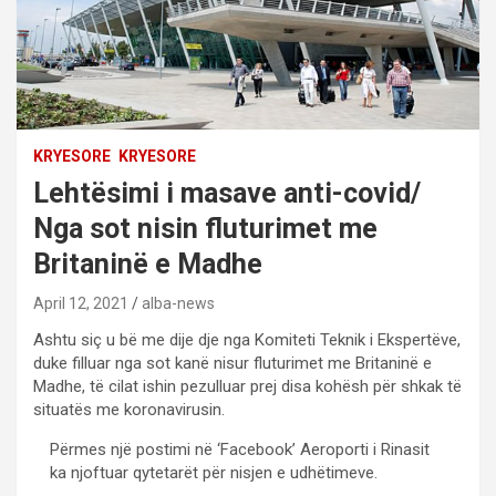
KRYESORE
KRYESORE
Lehtësimi i masave anti-covid/
Nga sot nisin fluturimet me
Britaninë e Madhe
April 12, 2021
alba-news
Ashtu siç u bë me dije dje nga Komiteti Teknik i Ekspertëve,
duke filluar nga sot kanë nisur fluturimet me Britaninë e
Madhe, të cilat ishin pezulluar prej disa kohësh për shkak të
situatës me koronavirusin.
Përmes një postimi në ‘Facebook’ Aeroporti i Rinasit
ka njoftuar qytetarët për nisjen e udhëtimeve.