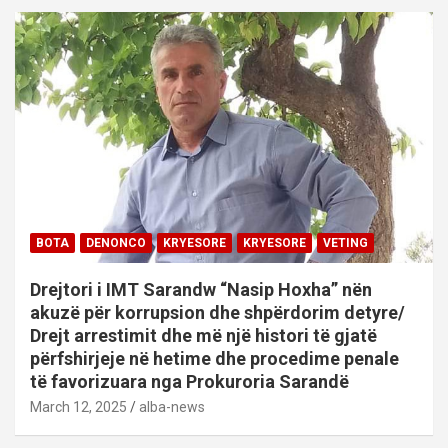
BOTA
DENONCO
KRYESORE
KRYESORE
VETING
Drejtori i IMT Sarandw “Nasip Hoxha” nën
akuzë për korrupsion dhe shpërdorim detyre/
Drejt arrestimit dhe më një histori të gjatë
përfshirjeje në hetime dhe procedime penale
të favorizuara nga Prokuroria Sarandë
March 12, 2025
alba-news