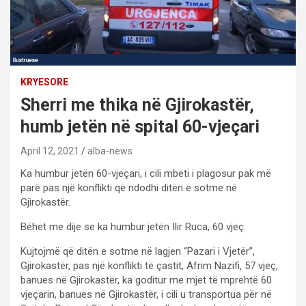
KRYESORE
Sherri me thika në Gjirokastër,
humb jetën në spital 60-vjeçari
April 12, 2021
alba-news
Ka humbur jetën 60-vjeçari, i cili mbeti i plagosur pak më
parë pas një konflikti që ndodhi ditën e sotme në
Gjirokastër.
Bëhet me dije se ka humbur jetën Ilir Ruca, 60 vjeç.
Kujtojmë që ditën e sotme në lagjen “Pazari i Vjetër”,
Gjirokastër, pas një konflikti të çastit, Afrim Nazifi, 57 vjeç,
banues në Gjirokastër, ka goditur me mjet të mprehtë 60
vjeçarin, banues në Gjirokastër, i cili u transportua për në