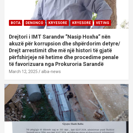
BOTA
DENONCO
KRYESORE
KRYESORE
VETING
Drejtori i IMT Sarandw “Nasip Hoxha” nën
akuzë për korrupsion dhe shpërdorim detyre/
Drejt arrestimit dhe më një histori të gjatë
përfshirjeje në hetime dhe procedime penale
të favorizuara nga Prokuroria Sarandë
March 12, 2025
alba-news