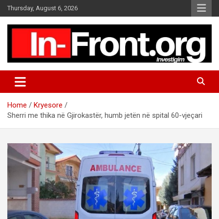
S
Thursday, August 6, 2026
k
i
p
t
o
c
o
n
t
Home
Kryesore
e
Sherri me thika në Gjirokastër, humb jetën në spital 60-vjeçari
n
t