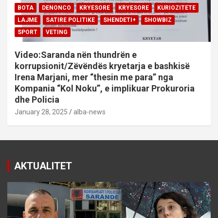
BOTA
DENONCO
KRYESORE
KRYESORE
KURIOZITETE
LAJME
SATIRE POLITIKE
SHENDETI+
SHOWBIZ
SPORT
VETING
Video:Saranda nën thundrën e
korrupsionit/Zëvëndës kryetarja e bashkisë
Irena Marjani, mer “thesin me para” nga
Kompania “Kol Noku”, e implikuar Prokuroria
dhe Policia
January 28, 2025
alba-news
AKTUALITET