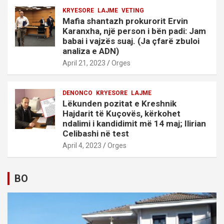
KRYESORE
LAJME
VETING
Mafia shantazh prokurorit Ervin
Karanxha, një person i bën padi: Jam
babai i vajzës suaj. (Ja çfarë zbuloi
analiza e ADN)
April 21, 2023
Orges
DENONCO
KRYESORE
LAJME
Lëkunden pozitat e Kreshnik
Hajdarit të Kuçovës, kërkohet
ndalimi i kandidimit më 14 maj; Ilirian
Celibashi në test
April 4, 2023
Orges
BO