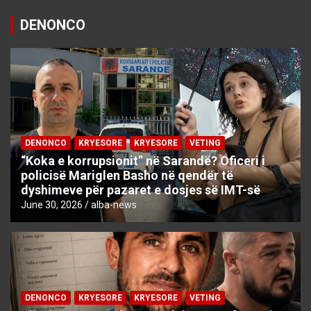
DENONCO
DENONCO
KRYESORE
KRYESORE
VETING
“Koka e korrupsionit” në Sarandë? Oficeri i
policisë Mariglen Basho në qendër të
dyshimeve për pazaret e dosjes së IMT-së
June 30, 2026
alba-news
DENONCO
KRYESORE
KRYESORE
VETING