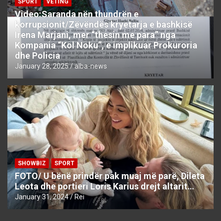
SPORT
VETING
Video:Saranda nën thundrën e
korrupsionit/Zëvëndës kryetarja e bashkisë
Irena Marjani, mer “thesin me para” nga
Kompania “Kol Noku”, e implikuar Prokuroria
dhe Policia
January 28, 2025
alba-news
SHOWBIZ
SPORT
FOTO/ U bënë prindër pak muaj më parë, Dileta
Leota dhe portieri Loris Karius drejt altarit…
January 31, 2024
Rei