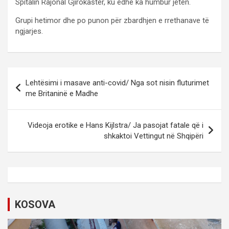
Spitalin Rajonal Gjirokastër, ku edhe ka humbur jetën.
Grupi hetimor dhe po punon për zbardhjen e rrethanave të
ngjarjes.
P
Lehtësimi i masave anti-covid/ Nga sot nisin fluturimet
o
me Britaninë e Madhe
s
t
Videoja erotike e Hans Kijlstra/ Ja pasojat fatale që i
shkaktoi Vettingut në Shqipëri
n
a
v
i
KOSOVA
g
a