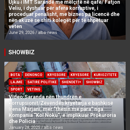
Ujku i IMT Sarandë me mëlçitë në qafë/ Fatjon
Veliu, i dyshuar për afera korruptive, i
proceduar penalisht, me biznes pa licencë dhe
nën akuzë se shiti kolegët për të shpëtuar
veten
June 29, 2026
alba-news
SHOWBIZ
BOTA
DENONCO
KRYESORE
KRYESORE
KURIOZITETE
LAJME
SATIRE POLITIKE
SHENDETI+
SHOWBIZ
SPORT
VETING
Video:Saranda nën thundrën e
korrupsionit/Zëvëndës kryetarja e bashkisë
Irena Marjani, mer “thesin me para” nga
Kompania “Kol Noku”, e implikuar Prokuroria
dhe Policia
January 28, 2025
alba-news