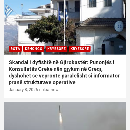
BOTA
DENONCO
KRYESORE
KRYESORE
Skandal i dyfishtë në Gjirokastër: Punonjës i
Konsullatës Greke nën gjykim në Greqi,
dyshohet se vepronte paralelisht si informator
pranë strukturave operative
January 8, 2026
alba-news