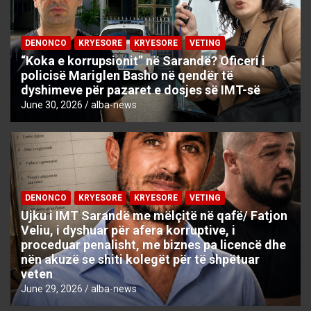
DENONCO
KRYESORE
KRYESORE
VETING
“Koka e korrupsionit” në Sarandë? Oficeri i
policisë Mariglen Basho në qendër të
dyshimeve për pazaret e dosjes së IMT-së
June 30, 2026
alba-news
DENONCO
KRYESORE
KRYESORE
VETING
Ujku i IMT Sarandë me mëlçitë në qafë/ Fatjon
Veliu, i dyshuar për afera korruptive, i
proceduar penalisht, me biznes pa licencë dhe
nën akuzë se shiti kolegët për të shpëtuar
veten
June 29, 2026
alba-news