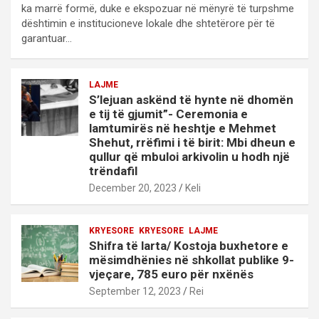
ka marrë formë, duke e ekspozuar në mënyrë të turpshme
dështimin e institucioneve lokale dhe shtetërore për të
garantuar…
LAJME
S’lejuan askënd të hynte në dhomën
e tij të gjumit”- Ceremonia e
lamtumirës në heshtje e Mehmet
Shehut, rrëfimi i të birit: Mbi dheun e
qullur që mbuloi arkivolin u hodh një
trëndafil
December 20, 2023
Keli
KRYESORE
KRYESORE
LAJME
Shifra të larta/ Kostoja buxhetore e
mësimdhënies në shkollat publike 9-
vjeçare, 785 euro për nxënës
September 12, 2023
Rei