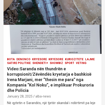
t
i
o
n
BOTA
DENONCO
KRYESORE
KRYESORE
KURIOZITETE
LAJME
SATIRE POLITIKE
SHENDETI+
SHOWBIZ
SPORT
VETING
Video:Saranda nën thundrën e
korrupsionit/Zëvëndës kryetarja e bashkisë
Irena Marjani, mer “thesin me para” nga
Kompania “Kol Noku”, e implikuar Prokuroria
dhe Policia
January 28, 2025
alba-news
Në qytetin e Sarandës, një tjetër skandal i ndërtimit pa leje