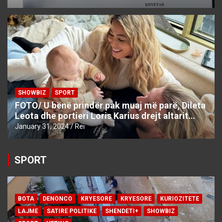
SHOWBIZ
SPORT
FOTO/ U bënë prindër pak muaj më parë, Dileta
Leota dhe portieri Loris Karius drejt altarit…
January 31, 2024
Rei
SPORT
BOTA
DENONCO
KRYESORE
KRYESORE
KURIOZITETE
LAJME
SATIRE POLITIKE
SHENDETI+
SHOWBIZ