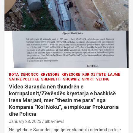
a
t
i
o
n
BOTA
DENONCO
KRYESORE
KRYESORE
KURIOZITETE
LAJME
SATIRE POLITIKE
SHENDETI+
SHOWBIZ
SPORT
VETING
Video:Saranda nën thundrën e
korrupsionit/Zëvëndës kryetarja e bashkisë
Irena Marjani, mer “thesin me para” nga
Kompania “Kol Noku”, e implikuar Prokuroria
dhe Policia
January 28, 2025
alba-news
Në qytetin e Sarandës, një tjetër skandal i ndërtimit pa leje