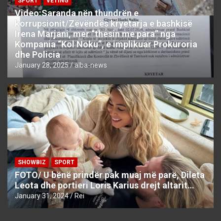
SPORT
VETING
Video:Saranda nën thundrën e
korrupsionit/Zëvëndës kryetarja e bashkisë
Irena Marjani, mer “thesin me para” nga
Kompania “Kol Noku”, e implikuar Prokuroria
dhe Policia
January 28, 2025
alba-news
SHOWBIZ
SPORT
FOTO/ U bënë prindër pak muaj më parë, Dileta
Leota dhe portieri Loris Karius drejt altarit…
January 31, 2024
Rei