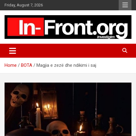
S
Friday, August 7, 2026
k
i
p
t
o
c
o
n
t
Home
BOTA
Magjia e zezë dhe ndikimi i saj
e
n
t