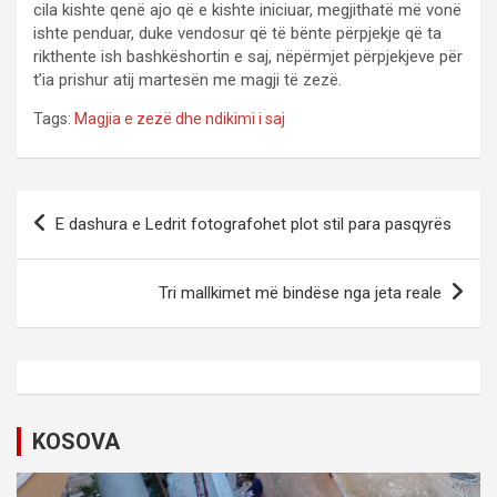
cila kishte qenë ajo që e kishte iniciuar, megjithatë më vonë
ishte penduar, duke vendosur që të bënte përpjekje që ta
rikthente ish bashkëshortin e saj, nëpërmjet përpjekjeve për
t’ia prishur atij martesën me magji të zezë.
Tags:
Magjia e zezë dhe ndikimi i saj
P
E dashura e Ledrit fotografohet plot stil para pasqyrës
o
s
Tri mallkimet më bindëse nga jeta reale
t
n
a
v
KOSOVA
i
g