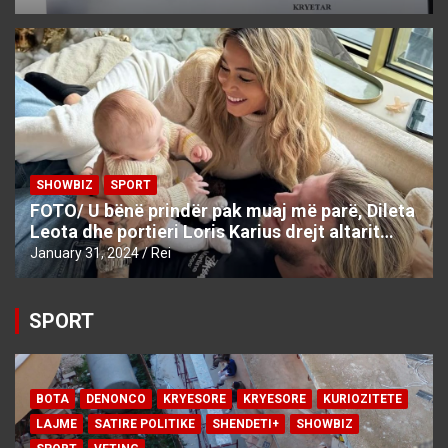
SHOWBIZ
SPORT
FOTO/ U bënë prindër pak muaj më parë, Dileta
Leota dhe portieri Loris Karius drejt altarit…
January 31, 2024
Rei
SPORT
BOTA
DENONCO
KRYESORE
KRYESORE
KURIOZITETE
LAJME
SATIRE POLITIKE
SHENDETI+
SHOWBIZ