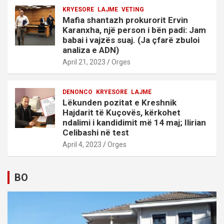
KRYESORE
LAJME
VETING
Mafia shantazh prokurorit Ervin
Karanxha, një person i bën padi: Jam
babai i vajzës suaj. (Ja çfarë zbuloi
analiza e ADN)
April 21, 2023
Orges
DENONCO
KRYESORE
LAJME
Lëkunden pozitat e Kreshnik
Hajdarit të Kuçovës, kërkohet
ndalimi i kandidimit më 14 maj; Ilirian
Celibashi në test
April 4, 2023
Orges
BO