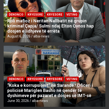
DENONCO
KRYESORE
KRYESORE
VETING
Roli mafioz i Neritan Nallbatit në grupin
kriminal Çapja/ Sulmi ndaj Elton Qynos hap
dosjen e lidhjeve të errëta
August 6, 2026
alba-news
DENONCO
KRYESORE
KRYESORE
VETING
“Koka e korrupsionit” në Sarandë? Oficeri i
policisë Mariglen Basho në qendër të
dyshimeve për pazaret e dosjes së IMT-së
June 30, 2026
alba-news