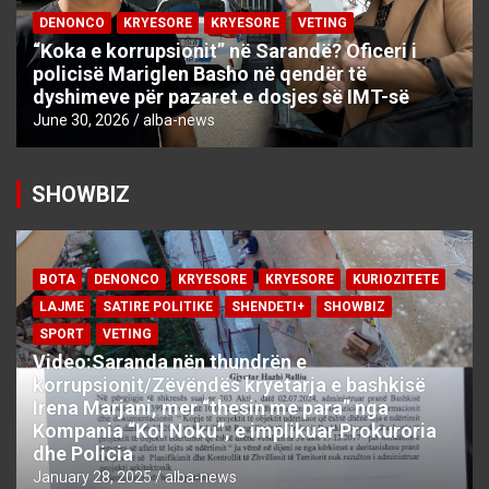
DENONCO
KRYESORE
KRYESORE
VETING
“Koka e korrupsionit” në Sarandë? Oficeri i
policisë Mariglen Basho në qendër të
dyshimeve për pazaret e dosjes së IMT-së
June 30, 2026
alba-news
SHOWBIZ
BOTA
DENONCO
KRYESORE
KRYESORE
KURIOZITETE
LAJME
SATIRE POLITIKE
SHENDETI+
SHOWBIZ
SPORT
VETING
Video:Saranda nën thundrën e
korrupsionit/Zëvëndës kryetarja e bashkisë
Irena Marjani, mer “thesin me para” nga
Kompania “Kol Noku”, e implikuar Prokuroria
dhe Policia
January 28, 2025
alba-news