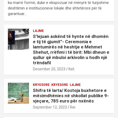
ka marrë formë, duke e ekspozuar në mënyrë të turpshme
dështimin e institucioneve lokale dhe shtetërore për të
garantuar…
LAJME
S’lejuan askënd të hynte në dhomën
e tij të gjumit”- Ceremonia e
lamtumirës në heshtje e Mehmet
Shehut, rrëfimi i të birit: Mbi dheun e
qullur që mbuloi arkivolin u hodh një
trëndafil
December 20, 2023
Keli
KRYESORE
KRYESORE
LAJME
Shifra të larta/ Kostoja buxhetore e
mësimdhënies në shkollat publike 9-
vjeçare, 785 euro për nxënës
September 12, 2023
Rei