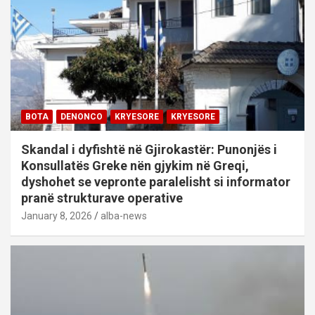
BOTA
DENONCO
KRYESORE
KRYESORE
Skandal i dyfishtë në Gjirokastër: Punonjës i
Konsullatës Greke nën gjykim në Greqi,
dyshohet se vepronte paralelisht si informator
pranë strukturave operative
January 8, 2026
alba-news