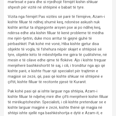
martesat e para dhe si rrjedhojë fëmijët kishin shkuar
shpesh për vizitë në shtëpinë e babait të tyre.
Vizita nga fëmijët Pas vizitës së parë të fëmijëve, Azam-i
kishte filluar të ndihej shumë keq, ndonëse askush nuk
kishte arritur ta shpjegonte arsyen pse ai po ndihej keq,
ndërsa edhe ata kishin filluar të kenë probleme të mëdha
me njëri-tjetrin, duke mos arritur të gjejnë gjuhë të
përbashkët. Pak kohë më vonë, Hiba kishte gjetur disa
objekte të vogla, të fshehura nëpër skajet e shtëpisë së
tyre, objekte këto të mbështjella me gjëra të çuditshme, në
mesin e të cilave edhe qime të flokëve. Ajo i kishte treguar
menjëherë bashkëshortit të saj, i cili, i tronditur nga ajo që
kishte parë, e kishte ftuar një specialist për trajtimin e
magjisë së zezë, që, pasi që kishte shkuar në shtëpinë e
çiftit, kishte filluar të recitonte pjesë të Kuranit.
Pak kohë pasi që ai ishte larguar nga shtëpia, Azam-i
kishte filluar të ndjehej mirë dhe çifti menjëherë kishin filluar
të mirëkuptoheshin. Specialisti, i cili kishte pretenduar se e
kishte larguar magjinë e zezë, kishte thënë që magjia në
shtëpi ishte sjellë nga bashkëshortja e dytë e Azam-it, e