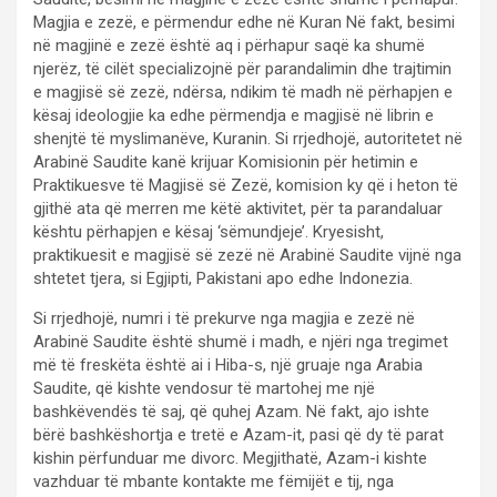
Magjia e zezë, e përmendur edhe në Kuran Në fakt, besimi
në magjinë e zezë është aq i përhapur saqë ka shumë
njerëz, të cilët specializojnë për parandalimin dhe trajtimin
e magjisë së zezë, ndërsa, ndikim të madh në përhapjen e
kësaj ideologjie ka edhe përmendja e magjisë në librin e
shenjtë të myslimanëve, Kuranin. Si rrjedhojë, autoritetet në
Arabinë Saudite kanë krijuar Komisionin për hetimin e
Praktikuesve të Magjisë së Zezë, komision ky që i heton të
gjithë ata që merren me këtë aktivitet, për ta parandaluar
kështu përhapjen e kësaj ‘sëmundjeje’. Kryesisht,
praktikuesit e magjisë së zezë në Arabinë Saudite vijnë nga
shtetet tjera, si Egjipti, Pakistani apo edhe Indonezia.
Si rrjedhojë, numri i të prekurve nga magjia e zezë në
Arabinë Saudite është shumë i madh, e njëri nga tregimet
më të freskëta është ai i Hiba-s, një gruaje nga Arabia
Saudite, që kishte vendosur të martohej me një
bashkëvendës të saj, që quhej Azam. Në fakt, ajo ishte
bërë bashkëshortja e tretë e Azam-it, pasi që dy të parat
kishin përfunduar me divorc. Megjithatë, Azam-i kishte
vazhduar të mbante kontakte me fëmijët e tij, nga