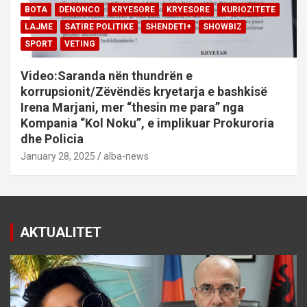
BOTA
DENONCO
KRYESORE
KRYESORE
KURIOZITETE
LAJME
SATIRE POLITIKE
SHENDETI+
SHOWBIZ
SPORT
VETING
Video:Saranda nën thundrën e
korrupsionit/Zëvëndës kryetarja e bashkisë
Irena Marjani, mer “thesin me para” nga
Kompania “Kol Noku”, e implikuar Prokuroria
dhe Policia
January 28, 2025
alba-news
AKTUALITET