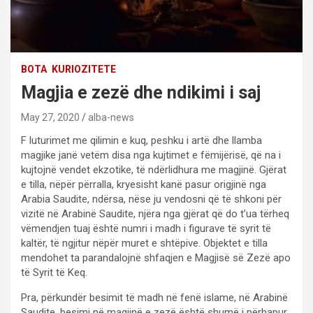
BOTA
KURIOZITETE
Magjia e zezë dhe ndikimi i saj
May 27, 2020
alba-news
F luturimet me qilimin e kuq, peshku i artë dhe llamba
magjike janë vetëm disa nga kujtimet e fëmijërisë, që na i
kujtojnë vendet ekzotike, të ndërlidhura me magjinë. Gjërat
e tilla, nëpër përralla, kryesisht kanë pasur origjinë nga
Arabia Saudite, ndërsa, nëse ju vendosni që të shkoni për
vizitë në Arabinë Saudite, njëra nga gjërat që do t’ua tërheq
vëmendjen tuaj është numri i madh i figurave të syrit të
kaltër, të ngjitur nëpër muret e shtëpive. Objektet e tilla
mendohet ta parandalojnë shfaqjen e Magjisë së Zezë apo
të Syrit të Keq.
Pra, përkundër besimit të madh në fenë islame, në Arabinë
Saudite, besimi në magjinë e zezë është shumë i përhapur.