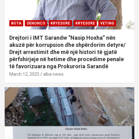
BOTA
DENONCO
KRYESORE
KRYESORE
VETING
Drejtori i IMT Sarandw “Nasip Hoxha” nën
akuzë për korrupsion dhe shpërdorim detyre/
Drejt arrestimit dhe më një histori të gjatë
përfshirjeje në hetime dhe procedime penale
të favorizuara nga Prokuroria Sarandë
March 12, 2025
alba-news