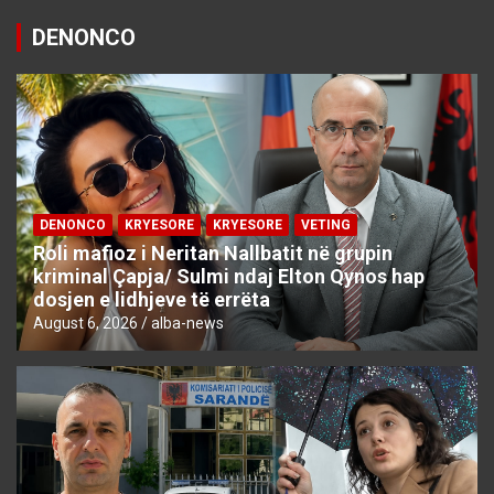
DENONCO
DENONCO
KRYESORE
KRYESORE
VETING
Roli mafioz i Neritan Nallbatit në grupin
kriminal Çapja/ Sulmi ndaj Elton Qynos hap
dosjen e lidhjeve të errëta
August 6, 2026
alba-news