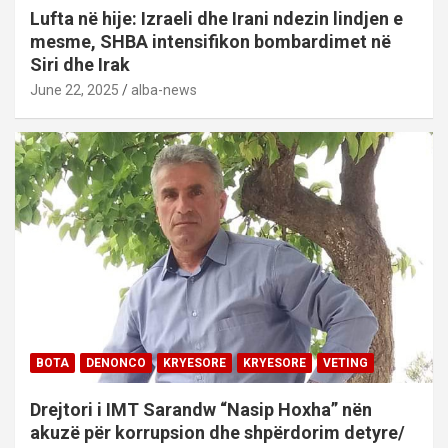
Lufta në hije: Izraeli dhe Irani ndezin lindjen e
mesme, SHBA intensifikon bombardimet në
Siri dhe Irak
June 22, 2025
alba-news
BOTA
DENONCO
KRYESORE
KRYESORE
VETING
Drejtori i IMT Sarandw “Nasip Hoxha” nën
akuzë për korrupsion dhe shpërdorim detyre/