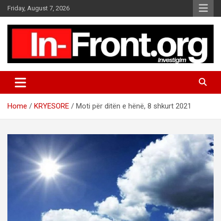
S
Friday, August 7, 2026
k
i
p
t
o
c
o
n
t
Home
KRYESORE
Moti për ditën e hënë, 8 shkurt 2021
e
n
t