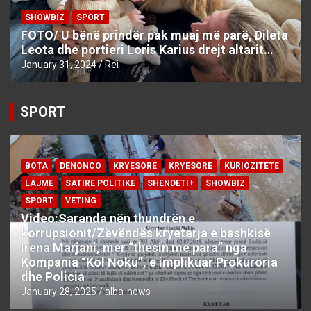
SHOWBIZ
SPORT
FOTO/ U bënë prindër pak muaj më parë, Dileta
Leota dhe portieri Loris Karius drejt altarit…
January 31, 2024
Rei
SPORT
BOTA
DENONCO
KRYESORE
KRYESORE
KURIOZITETE
LAJME
SATIRE POLITIKE
SHENDETI+
SHOWBIZ
SPORT
VETING
Video:Saranda nën thundrën e
korrupsionit/Zëvëndës kryetarja e bashkisë
Irena Marjani, mer “thesin me para” nga
Kompania “Kol Noku”, e implikuar Prokuroria
dhe Policia
January 28, 2025
alba-news