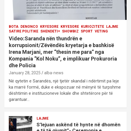
BOTA
DENONCO
KRYESORE
KRYESORE
KURIOZITETE
LAJME
SATIRE POLITIKE
SHENDETI+
SHOWBIZ
SPORT
VETING
Video:Saranda nën thundrën e
korrupsionit/Zëvëndës kryetarja e bashkisë
Irena Marjani, mer “thesin me para” nga
Kompania “Kol Noku”, e implikuar Prokuroria
dhe Policia
January 28, 2025
alba-news
Në qytetin e Sarandës, një tjetër skandal i ndërtimit pa leje
ka marrë formë, duke e ekspozuar në mënyrë të turpshme
dështimin e institucioneve lokale dhe shtetërore për të
garantuar…
LAJME
S’lejuan askënd të hynte në dhomën
e tij të gjumit”- Ceremonia e