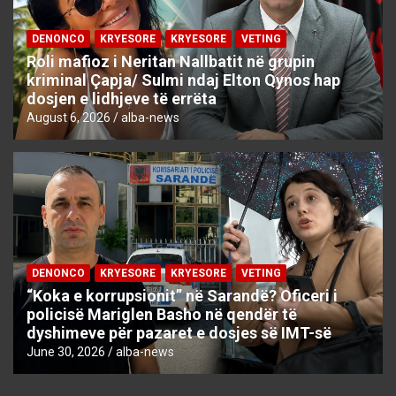
DENONCO
KRYESORE
KRYESORE
VETING
Roli mafioz i Neritan Nallbatit në grupin
kriminal Çapja/ Sulmi ndaj Elton Qynos hap
dosjen e lidhjeve të errëta
August 6, 2026
alba-news
DENONCO
KRYESORE
KRYESORE
VETING
“Koka e korrupsionit” në Sarandë? Oficeri i
policisë Mariglen Basho në qendër të
dyshimeve për pazaret e dosjes së IMT-së
June 30, 2026
alba-news