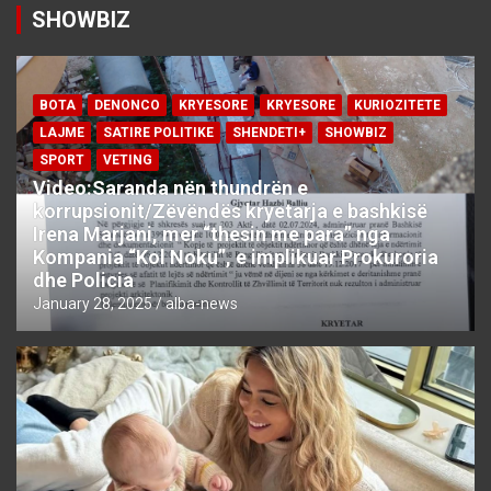
SHOWBIZ
BOTA
DENONCO
KRYESORE
KRYESORE
KURIOZITETE
LAJME
SATIRE POLITIKE
SHENDETI+
SHOWBIZ
SPORT
VETING
Video:Saranda nën thundrën e
korrupsionit/Zëvëndës kryetarja e bashkisë
Irena Marjani, mer “thesin me para” nga
Kompania “Kol Noku”, e implikuar Prokuroria
dhe Policia
January 28, 2025
alba-news