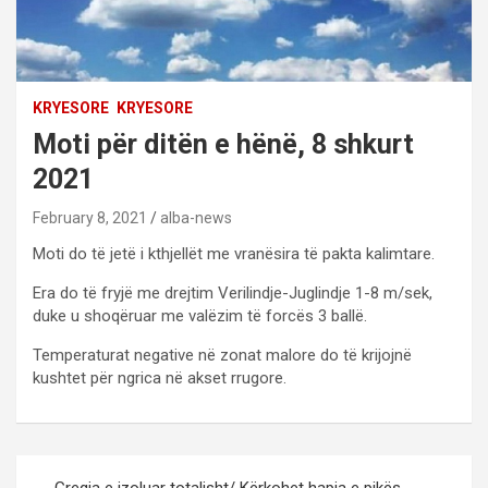
KRYESORE
KRYESORE
Moti për ditën e hënë, 8 shkurt
2021
February 8, 2021
alba-news
Moti do të jetë i kthjellët me vranësira të pakta kalimtare.
Era do të fryjë me drejtim Verilindje-Juglindje 1-8 m/sek,
duke u shoqëruar me valëzim të forcës 3 ballë.
Temperaturat negative në zonat malore do të krijojnë
kushtet për ngrica në akset rrugore.
P
Greqia e izoluar totalisht/ Kërkohet hapja e pikës