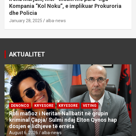
Kompania “Kol Noku”, e implikuar Prokuroria
dhe Policia
January 28, 2025
alba-news
AKTUALITET
DENONCO
KRYESORE
KRYESORE
VETING
Roli mafioz i Neritan Nallbatit në grupin
kriminal Çapja/ Sulmi ndaj Elton Qynos hap
dosjen e lidhjeve të errëta
August 6, 2026
alba-news