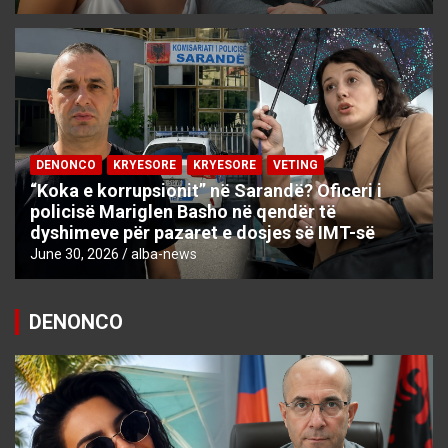
DENONCO
KRYESORE
KRYESORE
VETING
“Koka e korrupsionit” në Sarandë? Oficeri i
policisë Mariglen Basho në qendër të
dyshimeve për pazaret e dosjes së IMT-së
June 30, 2026
alba-news
DENONCO