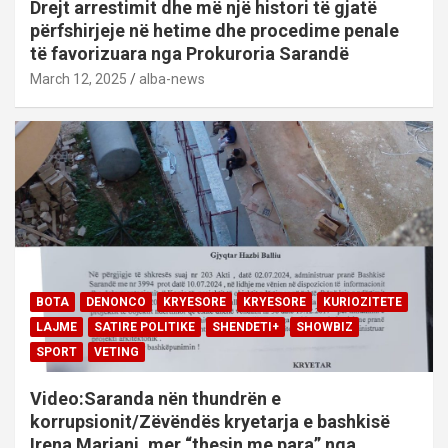
Drejt arrestimit dhe më një histori të gjatë
përfshirjeje në hetime dhe procedime penale
të favorizuara nga Prokuroria Sarandë
March 12, 2025
alba-news
BOTA
DENONCO
KRYESORE
KRYESORE
KURIOZITETE
LAJME
SATIRE POLITIKE
SHENDETI+
SHOWBIZ
SPORT
VETING
Video:Saranda nën thundrën e
korrupsionit/Zëvëndës kryetarja e bashkisë
Irena Marjani, mer “thesin me para” nga