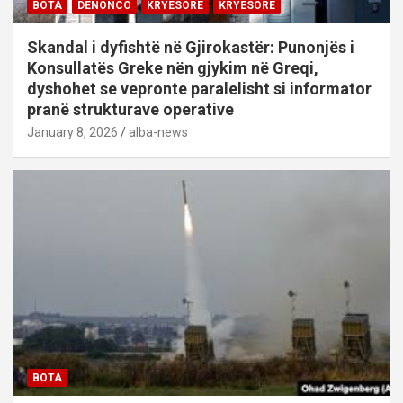
BOTA
DENONCO
KRYESORE
KRYESORE
Skandal i dyfishtë në Gjirokastër: Punonjës i
Konsullatës Greke nën gjykim në Greqi,
dyshohet se vepronte paralelisht si informator
pranë strukturave operative
January 8, 2026
alba-news
BOTA