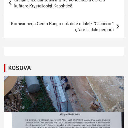
o
kufitare Krystallopigi-Kapshticë
s
t
Komisionerja Genta Bungo nuk di të ndalet/ “Gllabëron”
çfarë t’i dalë përpara
n
a
v
i
KOSOVA
g
a
t
i
o
n