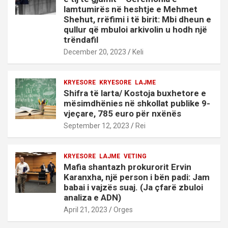
lamtumirës në heshtje e Mehmet
Shehut, rrëfimi i të birit: Mbi dheun e
qullur që mbuloi arkivolin u hodh një
trëndafil
December 20, 2023
Keli
KRYESORE
KRYESORE
LAJME
Shifra të larta/ Kostoja buxhetore e
mësimdhënies në shkollat publike 9-
vjeçare, 785 euro për nxënës
September 12, 2023
Rei
KRYESORE
LAJME
VETING
Mafia shantazh prokurorit Ervin
Karanxha, një person i bën padi: Jam
babai i vajzës suaj. (Ja çfarë zbuloi
analiza e ADN)
April 21, 2023
Orges