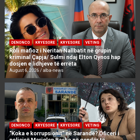
DENONCO
KRYESORE
KRYESORE
VETING
Roli mafioz i Neritan Nallbatit në grupin
kriminal Çapja/ Sulmi ndaj Elton Qynos hap
dosjen e lidhjeve të errëta
August 6, 2026
alba-news
DENONCO
KRYESORE
KRYESORE
VETING
“Koka e korrupsionit” në Sarandë? Oficeri i
policisë Mariglen Basho në qendër të