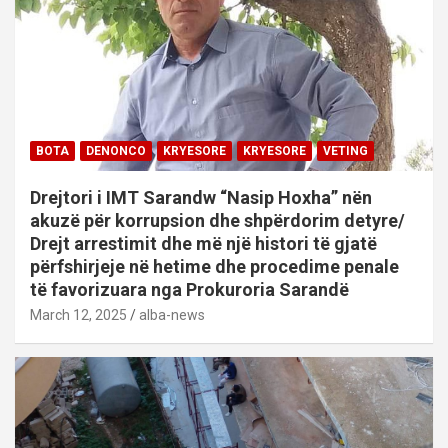
BOTA
DENONCO
KRYESORE
KRYESORE
VETING
Drejtori i IMT Sarandw “Nasip Hoxha” nën
akuzë për korrupsion dhe shpërdorim detyre/
Drejt arrestimit dhe më një histori të gjatë
përfshirjeje në hetime dhe procedime penale
të favorizuara nga Prokuroria Sarandë
March 12, 2025
alba-news