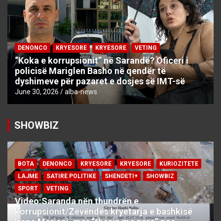
DENONCO
KRYESORE
KRYESORE
VETING
“Koka e korrupsionit” në Sarandë? Oficeri i
policisë Mariglen Basho në qendër të
dyshimeve për pazaret e dosjes së IMT-së
June 30, 2026
alba-news
SHOWBIZ
BOTA
DENONCO
KRYESORE
KRYESORE
KURIOZITETE
LAJME
SATIRE POLITIKE
SHENDETI+
SHOWBIZ
SPORT
VETING
Video:Saranda nën thundrën e
korrupsionit/Zëvëndës kryetarja e bashkisë