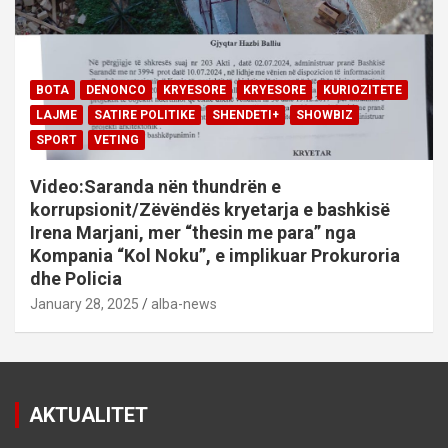
BOTA
DENONCO
KRYESORE
KRYESORE
KURIOZITETE
LAJME
SATIRE POLITIKE
SHENDETI+
SHOWBIZ
SPORT
VETING
Video:Saranda nën thundrën e
korrupsionit/Zëvëndës kryetarja e bashkisë
Irena Marjani, mer “thesin me para” nga
Kompania “Kol Noku”, e implikuar Prokuroria
dhe Policia
January 28, 2025
alba-news
AKTUALITET