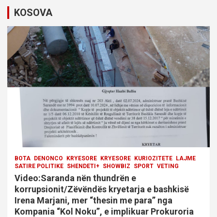
KOSOVA
g
a
t
i
o
n
BOTA
DENONCO
KRYESORE
KRYESORE
KURIOZITETE
LAJME
SATIRE POLITIKE
SHENDETI+
SHOWBIZ
SPORT
VETING
Video:Saranda nën thundrën e
korrupsionit/Zëvëndës kryetarja e bashkisë
Irena Marjani, mer “thesin me para” nga
Kompania “Kol Noku”, e implikuar Prokuroria