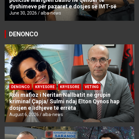
dyshimeve për pazaret e dosjes së IMT-së
June 30, 2026
alba-news
DENONCO
DENONCO
KRYESORE
KRYESORE
VETING
Roli mafioz i Neritan Nallbatit në grupin
kriminal Çapja/ Sulmi ndaj Elton Qynos hap
dosjen e lidhjeve të errëta
August 6, 2026
alba-news