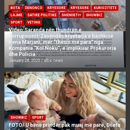
BOTA
DENONCO
KRYESORE
KRYESORE
KURIOZITETE
LAJME
SATIRE POLITIKE
SHENDETI+
SHOWBIZ
SPORT
VETING
Video:Saranda nën thundrën e
korrupsionit/Zëvëndës kryetarja e bashkisë
Irena Marjani, mer “thesin me para” nga
Kompania “Kol Noku”, e implikuar Prokuroria
dhe Policia
January 28, 2025
alba-news
SHOWBIZ
SPORT
FOTO/ U bënë prindër pak muaj më parë, Dileta