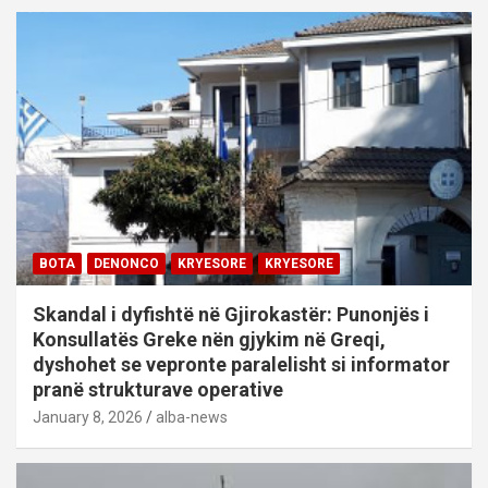
BOTA
DENONCO
KRYESORE
KRYESORE
Skandal i dyfishtë në Gjirokastër: Punonjës i
Konsullatës Greke nën gjykim në Greqi,
dyshohet se vepronte paralelisht si informator
pranë strukturave operative
January 8, 2026
alba-news