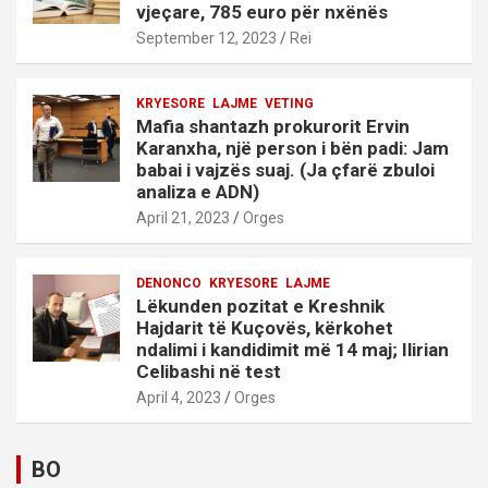
vjeçare, 785 euro për nxënës
September 12, 2023
Rei
KRYESORE
LAJME
VETING
Mafia shantazh prokurorit Ervin
Karanxha, një person i bën padi: Jam
babai i vajzës suaj. (Ja çfarë zbuloi
analiza e ADN)
April 21, 2023
Orges
DENONCO
KRYESORE
LAJME
Lëkunden pozitat e Kreshnik
Hajdarit të Kuçovës, kërkohet
ndalimi i kandidimit më 14 maj; Ilirian
Celibashi në test
April 4, 2023
Orges
BO