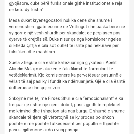
gjyqësore, duke bërë funksionale gjithë institucionet e reja
në këto dy fusha”.
Mesa duket kryenegocatori nuk ka qenë dhe shumë i
vëmendshëm gjatë ecurisë së Vettingut dhe paska bërë një
sy qorr e një vesh shurdh per skandalet që përplasen pas
dyerve të drejtësisë. Duke nisur që nga komisioner ngelës
si Etleda Çiftja e cila sot duhet të ishte pas hekurave për
falsifikim dhe mashtrim.
Suela Zhegu e cila është kallëzuar nga gjykatësi i Apelit,
Alaudin Malaj me akuzën e falsifikimit të formularit të
vetëdeklarimit. Kjo komisionere ka përvetësuar pasurinë e
vëllait të saj pasi ky i fundit ka ndërruar jetë. Gjë e cila është
drithëruese dhe çnjerëzore.
Shkojmë më tej me Firdes Shuli e cila “emocionalisht” e ka
treguar që është një njeri i dobët, pasi zgjedh të mplekset
me kriminel dhe i shpeton ata nga burgu. E shumë e shumë
skandale të tjera që vërtetojnë se ky proces po shkon
poshtë e më poshtë fatkeqësisht për popullin e thjeshtë
pasi si gjithmonë ai do i vuaj pasojat.