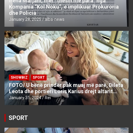
Irena Marjani, mer “thesin me para” nga
Kompania “Kol Noku”, e implikuar Prokuroria
dhe Policia
January 28, 2025
alba-news
SHOWBIZ
SPORT
FOTO/ U bënë prindër pak muaj më parë, Dileta
Leota dhe portieri Loris Karius drejt altarit…
January 31, 2024
Rei
SPORT