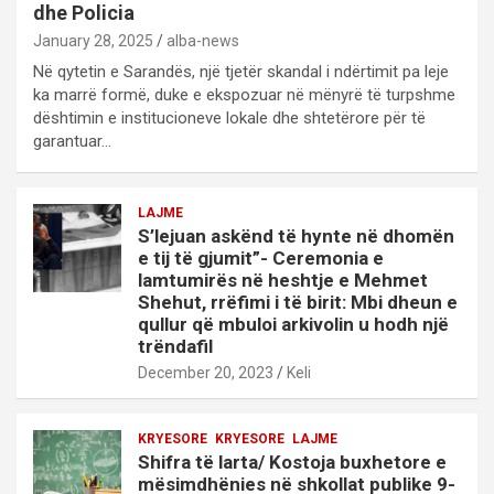
dhe Policia
January 28, 2025
alba-news
Në qytetin e Sarandës, një tjetër skandal i ndërtimit pa leje
ka marrë formë, duke e ekspozuar në mënyrë të turpshme
dështimin e institucioneve lokale dhe shtetërore për të
garantuar…
LAJME
S’lejuan askënd të hynte në dhomën
e tij të gjumit”- Ceremonia e
lamtumirës në heshtje e Mehmet
Shehut, rrëfimi i të birit: Mbi dheun e
qullur që mbuloi arkivolin u hodh një
trëndafil
December 20, 2023
Keli
KRYESORE
KRYESORE
LAJME
Shifra të larta/ Kostoja buxhetore e
mësimdhënies në shkollat publike 9-