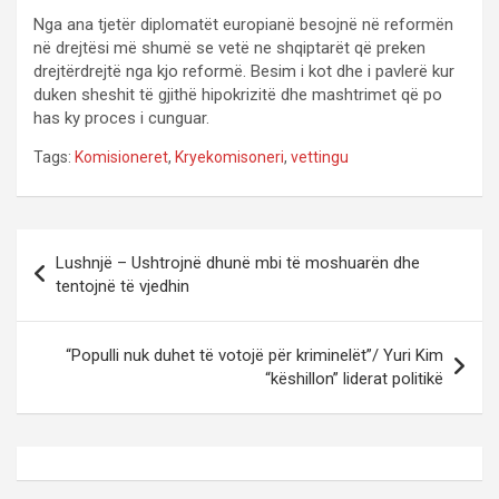
Nga ana tjetër diplomatët europianë besojnë në reformën
në drejtësi më shumë se vetë ne shqiptarët që preken
drejtërdrejtë nga kjo reformë. Besim i kot dhe i pavlerë kur
duken sheshit të gjithë hipokrizitë dhe mashtrimet që po
has ky proces i cunguar.
Tags:
Komisioneret
,
Kryekomisoneri
,
vettingu
P
Lushnjë – Ushtrojnë dhunë mbi të moshuarën dhe
o
tentojnë të vjedhin
s
t
“Populli nuk duhet të votojë për kriminelët”/ Yuri Kim
“këshillon” liderat politikë
n
a
v
i