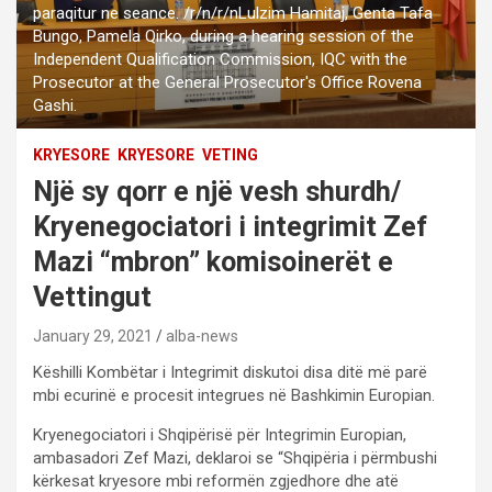
paraqitur ne seance. /r/n/r/nLulzim Hamitaj, Genta Tafa
Bungo, Pamela Qirko, during a hearing session of the
Independent Qualification Commission, IQC with the
Prosecutor at the General Prosecutor's Office Rovena
Gashi.
KRYESORE
KRYESORE
VETING
Një sy qorr e një vesh shurdh/
Kryenegociatori i integrimit Zef
Mazi “mbron” komisoinerët e
Vettingut
January 29, 2021
alba-news
Këshilli Kombëtar i Integrimit diskutoi disa ditë më parë
mbi ecurinë e procesit integrues në Bashkimin Europian.
Kryenegociatori i Shqipërisë për Integrimin Europian,
ambasadori Zef Mazi, deklaroi se “Shqipëria i përmbushi
kërkesat kryesore mbi reformën zgjedhore dhe atë