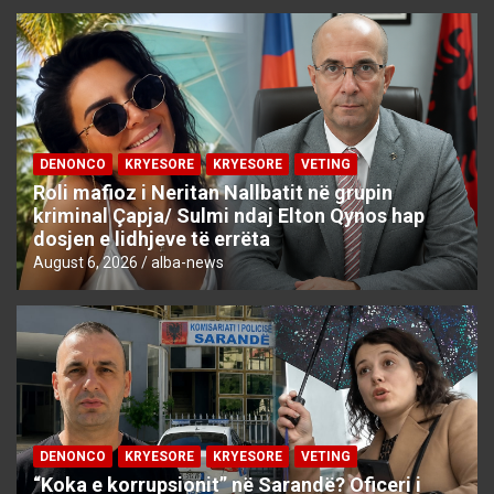
DENONCO
KRYESORE
KRYESORE
VETING
Roli mafioz i Neritan Nallbatit në grupin
kriminal Çapja/ Sulmi ndaj Elton Qynos hap
dosjen e lidhjeve të errëta
August 6, 2026
alba-news
DENONCO
KRYESORE
KRYESORE
VETING
“Koka e korrupsionit” në Sarandë? Oficeri i