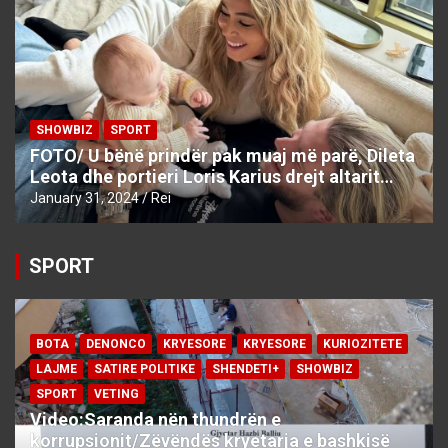
SHOWBIZ
SPORT
FOTO/ U bënë prindër pak muaj më parë, Dileta
Leota dhe portieri Loris Karius drejt altarit…
January 31, 2024
Rei
SPORT
BOTA
DENONCO
KRYESORE
KRYESORE
KURIOZITETE
LAJME
SATIRE POLITIKE
SHENDETI+
SHOWBIZ
SPORT
VETING
Video:Saranda nën thundrën e
korrupsionit/Zëvëndës kryetarja e bashkisë