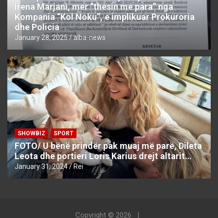
Irena Marjani, mer “thesin me para” nga
Kompania “Kol Noku”, e implikuar Prokuroria
dhe Policia
January 28, 2025
alba-news
SHOWBIZ
SPORT
FOTO/ U bënë prindër pak muaj më parë, Dileta
Leota dhe portieri Loris Karius drejt altarit…
January 31, 2024
Rei
Copyright © 2026