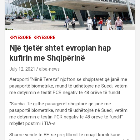
KRYESORE
KRYESORE
Një tjetër shtet evropian hap
kufirin me Shqipërinë
July 12, 2021
alba-news
Aeroporti “Nënë Tereza” njofton se shqiptarët që janë me
pasaportë biometrike, mund të udhëtojnë në Suedi, vetëm
me detyrimin e testit PCR negativ të 48 orëve të fundit.
“Suedia. Të gjithë pasagjerët shqiptarë që janë me
pasaportë biometrike, mund të udhëtojnë në Suedi, vetëm
me detyrimin e testin PCR negativ të 48 orëve të fundit”
mbyllet postimi i TIA-s.
Shumë vende të BE-së prej fillimit të muajit korrik kanë