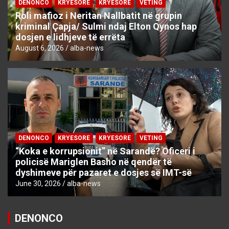
DENONCO
KRYESORE
KRYESORE
VETING
Roli mafioz i Neritan Nallbatit në grupin
kriminal Çapja/ Sulmi ndaj Elton Qynos hap
dosjen e lidhjeve të errëta
August 6, 2026
alba-news
DENONCO
KRYESORE
KRYESORE
VETING
“Koka e korrupsionit” në Sarandë? Oficeri i
policisë Mariglen Basho në qendër të
dyshimeve për pazaret e dosjes së IMT-së
June 30, 2026
alba-news
DENONCO