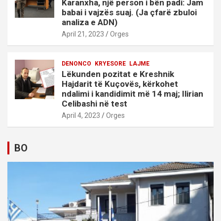
Karanxha, një person i bën padi: Jam
babai i vajzës suaj. (Ja çfarë zbuloi
analiza e ADN)
April 21, 2023
Orges
DENONCO
KRYESORE
LAJME
Lëkunden pozitat e Kreshnik
Hajdarit të Kuçovës, kërkohet
ndalimi i kandidimit më 14 maj; Ilirian
Celibashi në test
April 4, 2023
Orges
BO