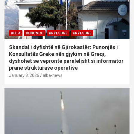
BOTA
DENONCO
KRYESORE
KRYESORE
Skandal i dyfishtë në Gjirokastër: Punonjës i
Konsullatës Greke nën gjykim në Greqi,
dyshohet se vepronte paralelisht si informator
pranë strukturave operative
January 8, 2026
alba-news