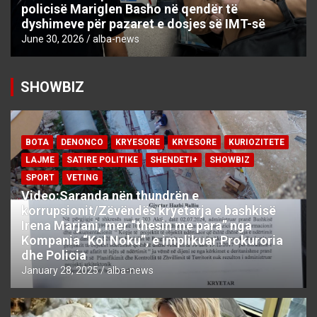
policisë Mariglen Basho në qendër të
dyshimeve për pazaret e dosjes së IMT-së
June 30, 2026
alba-news
SHOWBIZ
BOTA
DENONCO
KRYESORE
KRYESORE
KURIOZITETE
LAJME
SATIRE POLITIKE
SHENDETI+
SHOWBIZ
SPORT
VETING
Video:Saranda nën thundrën e
korrupsionit/Zëvëndës kryetarja e bashkisë
Irena Marjani, mer “thesin me para” nga
Kompania “Kol Noku”, e implikuar Prokuroria
dhe Policia
January 28, 2025
alba-news