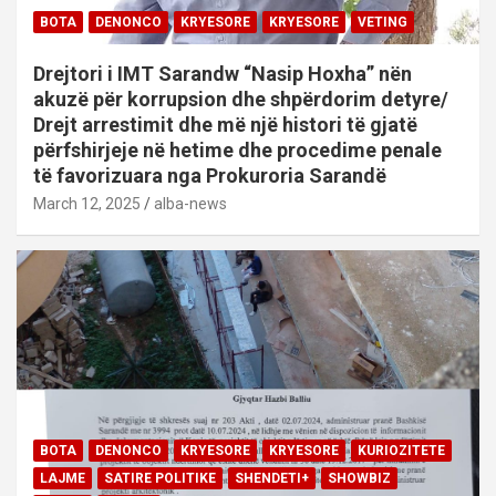
BOTA
DENONCO
KRYESORE
KRYESORE
VETING
Drejtori i IMT Sarandw “Nasip Hoxha” nën
akuzë për korrupsion dhe shpërdorim detyre/
Drejt arrestimit dhe më një histori të gjatë
përfshirjeje në hetime dhe procedime penale
të favorizuara nga Prokuroria Sarandë
March 12, 2025
alba-news
BOTA
DENONCO
KRYESORE
KRYESORE
KURIOZITETE
LAJME
SATIRE POLITIKE
SHENDETI+
SHOWBIZ