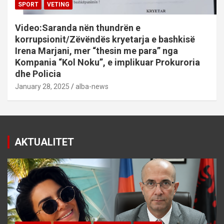
SPORT
VETING
Video:Saranda nën thundrën e
korrupsionit/Zëvëndës kryetarja e bashkisë
Irena Marjani, mer “thesin me para” nga
Kompania “Kol Noku”, e implikuar Prokuroria
dhe Policia
January 28, 2025
alba-news
AKTUALITET