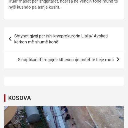
liruar masat për shqiptarët, ndërsa në vendin tonë mund të
hyjë kushdo pa asnjë kusht.
P
Shtyhet gjyqi për ish-kryeprokurorin Llalla/ Avokati
o
kërkon më shumë kohë
s
t
Sinoptikanët tregojnë kthesën që pritet të bëjë moti
n
a
v
i
KOSOVA
g
a
t