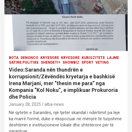
i
o
n
BOTA
DENONCO
KRYESORE
KRYESORE
KURIOZITETE
LAJME
SATIRE POLITIKE
SHENDETI+
SHOWBIZ
SPORT
VETING
Video:Saranda nën thundrën e
korrupsionit/Zëvëndës kryetarja e bashkisë
Irena Marjani, mer “thesin me para” nga
Kompania “Kol Noku”, e implikuar Prokuroria
dhe Policia
January 28, 2025
alba-news
Në qytetin e Sarandës, një tjetër skandal i ndërtimit pa leje
ka marrë formë, duke e ekspozuar në mënyrë të turpshme
dështimin e institucioneve lokale dhe shtetërore për të
garantuar…