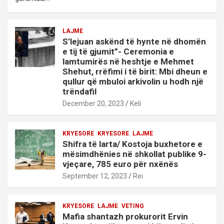
LAJME
S’lejuan askënd të hynte në dhomën
e tij të gjumit”- Ceremonia e
lamtumirës në heshtje e Mehmet
Shehut, rrëfimi i të birit: Mbi dheun e
qullur që mbuloi arkivolin u hodh një
trëndafil
December 20, 2023
Keli
KRYESORE
KRYESORE
LAJME
Shifra të larta/ Kostoja buxhetore e
mësimdhënies në shkollat publike 9-
vjeçare, 785 euro për nxënës
September 12, 2023
Rei
KRYESORE
LAJME
VETING
Mafia shantazh prokurorit Ervin