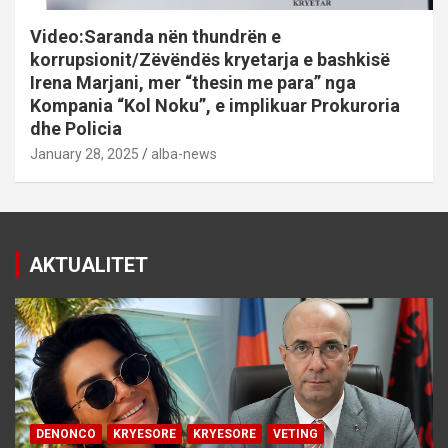
Video:Saranda nën thundrën e
korrupsionit/Zëvëndës kryetarja e bashkisë
Irena Marjani, mer “thesin me para” nga
Kompania “Kol Noku”, e implikuar Prokuroria
dhe Policia
January 28, 2025
alba-news
AKTUALITET
DENONCO
KRYESORE
KRYESORE
VETING