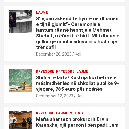
LAJME
S’lejuan askënd të hynte në dhomën
e tij të gjumit”- Ceremonia e
lamtumirës në heshtje e Mehmet
Shehut, rrëfimi i të birit: Mbi dheun e
qullur që mbuloi arkivolin u hodh një
trëndafil
December 20, 2023
Keli
KRYESORE
KRYESORE
LAJME
Shifra të larta/ Kostoja buxhetore e
mësimdhënies në shkollat publike 9-
vjeçare, 785 euro për nxënës
September 12, 2023
Rei
KRYESORE
LAJME
VETING
Mafia shantazh prokurorit Ervin
Karanxha, një person i bën padi: Jam