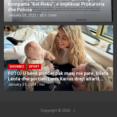
Kompania “Kol Noku”, e implikuar Prokuroria
dhe Policia
January 28, 2025
alba-news
SHOWBIZ
SPORT
FOTO/ U bënë prindër pak muaj më parë, Dileta
Leota dhe portieri Loris Karius drejt altarit…
January 31, 2024
Rei
Copyright © 2026