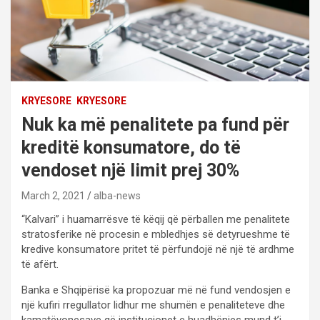
KRYESORE
KRYESORE
Nuk ka më penalitete pa fund për
kreditë konsumatore, do të
vendoset një limit prej 30%
March 2, 2021
alba-news
“Kalvari” i huamarrësve të këqij që përballen me penalitete
stratosferike në procesin e mbledhjes së detyrueshme të
kredive konsumatore pritet të përfundojë në një të ardhme
të afërt.
Banka e Shqipërisë ka propozuar më në fund vendosjen e
një kufiri rregullator lidhur me shumën e penaliteteve dhe
kamatëvonesave që institucionet e huadhënies mund t’i