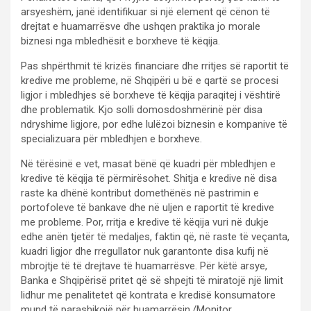
arsyeshëm, janë identifikuar si një element që cënon të
drejtat e huamarrësve dhe ushqen praktika jo morale
biznesi nga mbledhësit e borxheve të këqija.
Pas shpërthmit të krizës financiare dhe rritjes së raportit të
kredive me probleme, në Shqipëri u bë e qartë se procesi
ligjor i mbledhjes së borxheve të këqija paraqitej i vështirë
dhe problematik. Kjo solli domosdoshmërinë për disa
ndryshime ligjore, por edhe lulëzoi biznesin e kompanive të
specializuara për mbledhjen e borxheve.
Në tërësinë e vet, masat bënë që kuadri për mbledhjen e
kredive të këqija të përmirësohet. Shitja e kredive në disa
raste ka dhënë kontribut domethënës në pastrimin e
portofoleve të bankave dhe në uljen e raportit të kredive
me probleme. Por, rritja e kredive të këqija vuri në dukje
edhe anën tjetër të medaljes, faktin që, në raste të veçanta,
kuadri ligjor dhe rregullator nuk garantonte disa kufij në
mbrojtje të të drejtave të huamarrësve. Për këtë arsye,
Banka e Shqipërisë pritet që së shpejti të miratojë një limit
lidhur me penalitetet që kontrata e kredisë konsumatore
mund të parashikojë për huamarrësin./Monitor