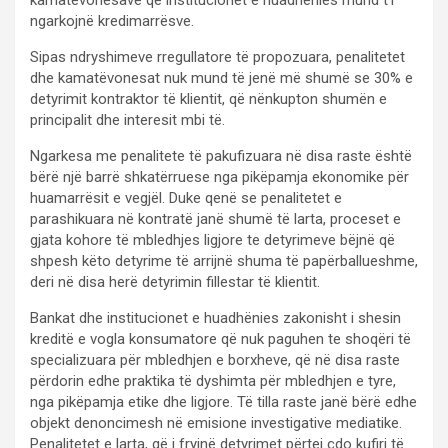
ngarkojnë kredimarrësve.
Sipas ndryshimeve rregullatore të propozuara, penalitetet
dhe kamatëvonesat nuk mund të jenë më shumë se 30% e
detyrimit kontraktor të klientit, që nënkupton shumën e
principalit dhe interesit mbi të.
Ngarkesa me penalitete të pakufizuara në disa raste është
bërë një barrë shkatërruese nga pikëpamja ekonomike për
huamarrësit e vegjël. Duke qenë se penalitetet e
parashikuara në kontratë janë shumë të larta, proceset e
gjata kohore të mbledhjes ligjore te detyrimeve bëjnë që
shpesh këto detyrime të arrijnë shuma të papërballueshme,
deri në disa herë detyrimin fillestar të klientit.
Bankat dhe institucionet e huadhënies zakonisht i shesin
kreditë e vogla konsumatore që nuk paguhen te shoqëri të
specializuara për mbledhjen e borxheve, që në disa raste
përdorin edhe praktika të dyshimta për mbledhjen e tyre,
nga pikëpamja etike dhe ligjore. Të tilla raste janë bërë edhe
objekt denoncimesh në emisione investigative mediatike.
Penalitetet e larta, që i fryjnë detyrimet përtej çdo kufiri të