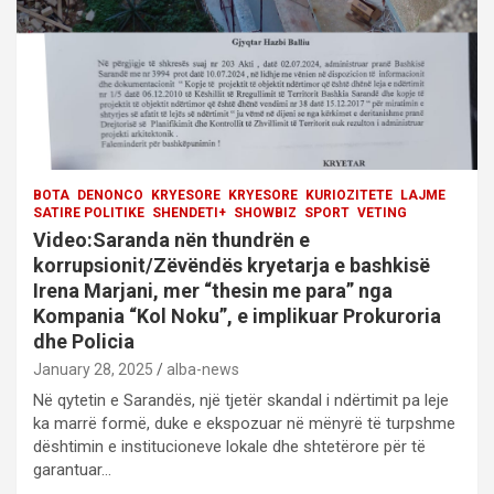
i
o
n
BOTA
DENONCO
KRYESORE
KRYESORE
KURIOZITETE
LAJME
SATIRE POLITIKE
SHENDETI+
SHOWBIZ
SPORT
VETING
Video:Saranda nën thundrën e
korrupsionit/Zëvëndës kryetarja e bashkisë
Irena Marjani, mer “thesin me para” nga
Kompania “Kol Noku”, e implikuar Prokuroria
dhe Policia
January 28, 2025
alba-news
Në qytetin e Sarandës, një tjetër skandal i ndërtimit pa leje
ka marrë formë, duke e ekspozuar në mënyrë të turpshme
dështimin e institucioneve lokale dhe shtetërore për të
garantuar…