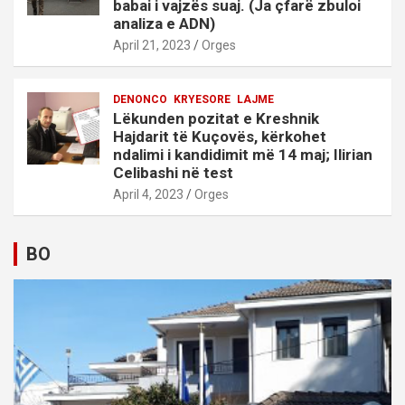
babai i vajzës suaj. (Ja çfarë zbuloi
analiza e ADN)
April 21, 2023
Orges
DENONCO
KRYESORE
LAJME
Lëkunden pozitat e Kreshnik
Hajdarit të Kuçovës, kërkohet
ndalimi i kandidimit më 14 maj; Ilirian
Celibashi në test
April 4, 2023
Orges
BO