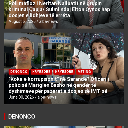
Roli mafioz i Neritan Nallbatit në grupin
kriminal Çapja/ Sulmi ndaj Elton Qynos hap
dosjen e lidhjeve të errëta
August 6, 2026
alba-news
DENONCO
KRYESORE
KRYESORE
VETING
“Koka e korrupsionit” në Sarandë? Oficeri i
policisë Mariglen Basho në qendër të
dyshimeve për pazaret e dosjes së IMT-së
June 30, 2026
alba-news
DENONCO