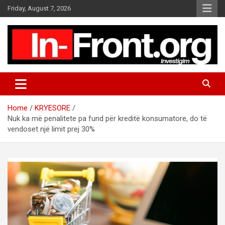
S
Friday, August 7, 2026
k
i
p
t
o
c
o
n
t
Home
KRYESORE
e
Nuk ka më penalitete pa fund për kreditë konsumatore, do të
n
vendoset një limit prej 30%
t