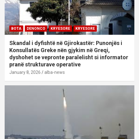
BOTA
DENONCO
KRYESORE
KRYESORE
Skandal i dyfishtë në Gjirokastër: Punonjës i
Konsullatës Greke nën gjykim në Greqi,
dyshohet se vepronte paralelisht si informator
pranë strukturave operative
January 8, 2026
alba-news