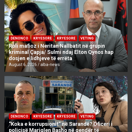
DENONCO
KRYESORE
KRYESORE
VETING
Roli mafioz i Neritan Nallbatit në grupin
kriminal Çapja/ Sulmi ndaj Elton Qynos hap
dosjen e lidhjeve të errëta
August 6, 2026
alba-news
DENONCO
KRYESORE
KRYESORE
VETING
“Koka e korrupsionit” në Sarandë? Oficeri i
policisë Mariglen Basho në qendër të