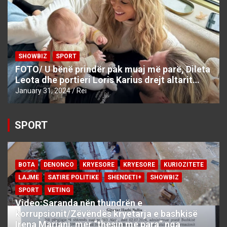
SHOWBIZ
SPORT
FOTO/ U bënë prindër pak muaj më parë, Dileta
Leota dhe portieri Loris Karius drejt altarit…
January 31, 2024
Rei
SPORT
BOTA
DENONCO
KRYESORE
KRYESORE
KURIOZITETE
LAJME
SATIRE POLITIKE
SHENDETI+
SHOWBIZ
SPORT
VETING
Video:Saranda nën thundrën e
korrupsionit/Zëvëndës kryetarja e bashkisë
Irena Marjani, mer “thesin me para” nga