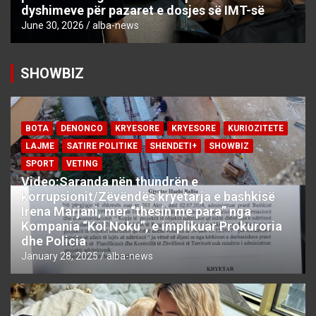
dyshimeve për pazaret e dosjes së IMT-së
June 30, 2026
alba-news
SHOWBIZ
BOTA
DENONCO
KRYESORE
KRYESORE
KURIOZITETE
LAJME
SATIRE POLITIKE
SHENDETI+
SHOWBIZ
SPORT
VETING
Video:Saranda nën thundrën e
korrupsionit/Zëvëndës kryetarja e bashkisë
Irena Marjani, mer “thesin me para” nga
Kompania “Kol Noku”, e implikuar Prokuroria
dhe Policia
January 28, 2025
alba-news