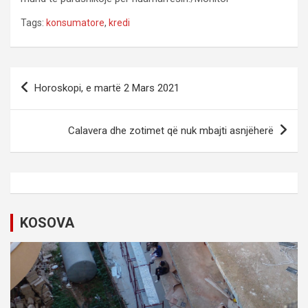
Tags:
konsumatore
,
kredi
P
Horoskopi, e martë 2 Mars 2021
o
s
Calavera dhe zotimet që nuk mbajti asnjëherë
t
n
a
v
KOSOVA
i
g
a
t