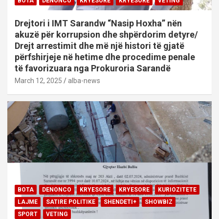
BOTA
DENONCO
KRYESORE
KRYESORE
VETING
Drejtori i IMT Sarandw “Nasip Hoxha” nën
akuzë për korrupsion dhe shpërdorim detyre/
Drejt arrestimit dhe më një histori të gjatë
përfshirjeje në hetime dhe procedime penale
të favorizuara nga Prokuroria Sarandë
March 12, 2025
alba-news
BOTA
DENONCO
KRYESORE
KRYESORE
KURIOZITETE
LAJME
SATIRE POLITIKE
SHENDETI+
SHOWBIZ
SPORT
VETING