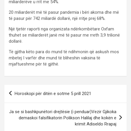
miliarderëve u rrit me 54%.
20 miliarderët më të pasur pandemia i bëri akoma dhe më
të pasur për 742 miliardë dollarë, një rritje prej 68%.
Një tjetër raporti nga organizata ndërkombëtare Oxfam
thuhet se miliarderët janë më të pasur me rreth 3,9 trilionë
dollarë.
Të gjitha këto para do mund të ndihmonin që askush mos
mbetej I varfër dhe mund të bliheshin vaksina të
mjaftueshme për të gjithë.
P
Horoskopi për ditën e sotme 5 prill 2021
o
s
Ja se si bashkpunëtori drejtësie (i penduar)Vezir Gjikoka
t
demaskoi falsifikatorin Polikson Halilaj dhe kokën e
krimit Adiseldo Rrapaj
n