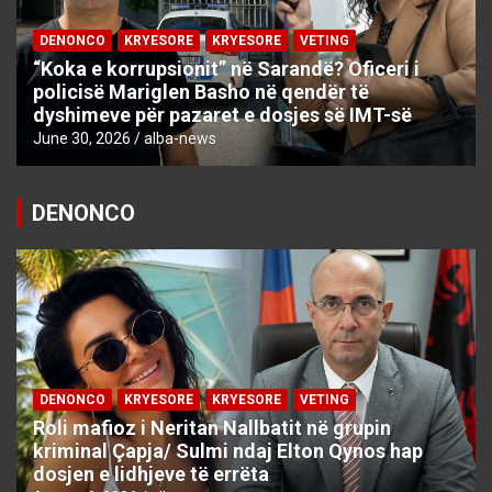
DENONCO
KRYESORE
KRYESORE
VETING
“Koka e korrupsionit” në Sarandë? Oficeri i
policisë Mariglen Basho në qendër të
dyshimeve për pazaret e dosjes së IMT-së
June 30, 2026
alba-news
DENONCO
DENONCO
KRYESORE
KRYESORE
VETING
Roli mafioz i Neritan Nallbatit në grupin
kriminal Çapja/ Sulmi ndaj Elton Qynos hap
dosjen e lidhjeve të errëta