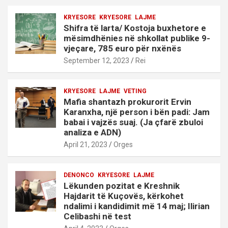
KRYESORE
KRYESORE
LAJME
Shifra të larta/ Kostoja buxhetore e
mësimdhënies në shkollat publike 9-
vjeçare, 785 euro për nxënës
September 12, 2023
Rei
KRYESORE
LAJME
VETING
Mafia shantazh prokurorit Ervin
Karanxha, një person i bën padi: Jam
babai i vajzës suaj. (Ja çfarë zbuloi
analiza e ADN)
April 21, 2023
Orges
DENONCO
KRYESORE
LAJME
Lëkunden pozitat e Kreshnik
Hajdarit të Kuçovës, kërkohet
ndalimi i kandidimit më 14 maj; Ilirian
Celibashi në test