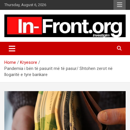
S
Thursday, August 6, 2026
k
i
p
t
o
c
o
n
t
Home
Kryesore
e
Pandemia i bën të pasurit më të pasur/ Shtohen zerot në
n
llogaritë e tyre bankare
t