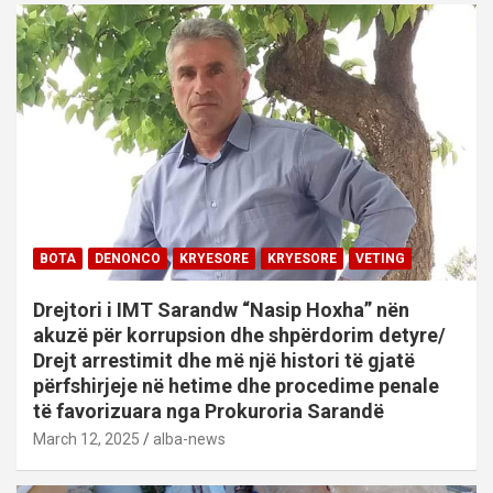
BOTA
DENONCO
KRYESORE
KRYESORE
VETING
Drejtori i IMT Sarandw “Nasip Hoxha” nën
akuzë për korrupsion dhe shpërdorim detyre/
Drejt arrestimit dhe më një histori të gjatë
përfshirjeje në hetime dhe procedime penale
të favorizuara nga Prokuroria Sarandë
March 12, 2025
alba-news