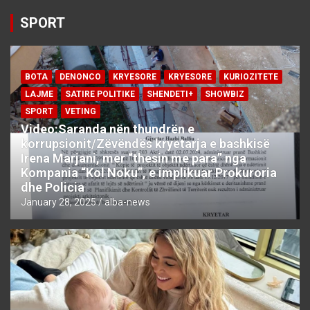
SPORT
BOTA
DENONCO
KRYESORE
KRYESORE
KURIOZITETE
LAJME
SATIRE POLITIKE
SHENDETI+
SHOWBIZ
SPORT
VETING
Video:Saranda nën thundrën e
korrupsionit/Zëvëndës kryetarja e bashkisë
Irena Marjani, mer “thesin me para” nga
Kompania “Kol Noku”, e implikuar Prokuroria
dhe Policia
January 28, 2025
alba-news