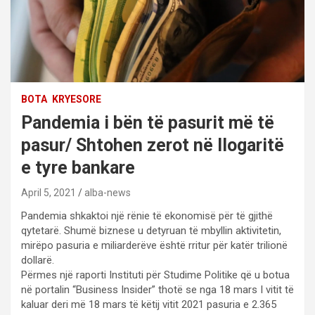
BOTA
KRYESORE
Pandemia i bën të pasurit më të
pasur/ Shtohen zerot në llogaritë
e tyre bankare
April 5, 2021
alba-news
Pandemia shkaktoi një rënie të ekonomisë për të gjithë
qytetarë. Shumë biznese u detyruan të mbyllin aktivitetin,
mirëpo pasuria e miliarderëve është rritur për katër trilionë
dollarë.
Përmes një raporti Instituti për Studime Politike që u botua
në portalin “Business Insider” thotë se nga 18 mars I vitit të
kaluar deri më 18 mars të këtij vitit 2021 pasuria e 2.365