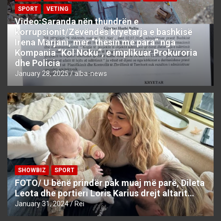
SPORT
VETING
Video:Saranda nën thundrën e
korrupsionit/Zëvëndës kryetarja e bashkisë
Irena Marjani, mer “thesin me para” nga
Kompania “Kol Noku”, e implikuar Prokuroria
dhe Policia
January 28, 2025
alba-news
SHOWBIZ
SPORT
FOTO/ U bënë prindër pak muaj më parë, Dileta
Leota dhe portieri Loris Karius drejt altarit…
January 31, 2024
Rei