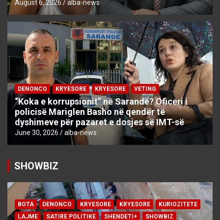
August 6, 2026
alba-news
DENONCO
KRYESORE
KRYESORE
VETING
“Koka e korrupsionit” në Sarandë? Oficeri i
policisë Mariglen Basho në qendër të
dyshimeve për pazaret e dosjes së IMT-së
June 30, 2026
alba-news
SHOWBIZ
BOTA
DENONCO
KRYESORE
KRYESORE
KURIOZITETE
LAJME
SATIRE POLITIKE
SHENDETI+
SHOWBIZ