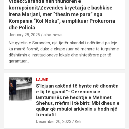
Video:Saranda nën thundrën e
korrupsionit/Zëvëndës kryetarja e bashkisë
Irena Marjani, mer “thesin me para” nga
Kompania “Kol Noku”, e implikuar Prokuroria
dhe Policia
January 28, 2025
alba-news
Në qytetin e Sarandës, një tjetër skandal i ndërtimit pa leje
ka marrë formë, duke e ekspozuar në mënyrë të turpshme
dështimin e institucioneve lokale dhe shtetërore për të
garantuar…
LAJME
S’lejuan askënd të hynte në dhomën
e tij të gjumit”- Ceremonia e
lamtumirës në heshtje e Mehmet
Shehut, rrëfimi i të birit: Mbi dheun e
qullur që mbuloi arkivolin u hodh një
trëndafil
December 20, 2023
Keli