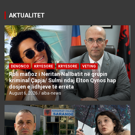
AKTUALITET
DENONCO
KRYESORE
KRYESORE
VETING
Roli mafioz i Neritan Nallbatit në grupin
kriminal Çapja/ Sulmi ndaj Elton Qynos hap
dosjen e lidhjeve të errëta
August 6, 2026
alba-news