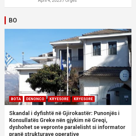
April 4, 2023
Orges
BO
BOTA
DENONCO
KRYESORE
KRYESORE
Skandal i dyfishtë në Gjirokastër: Punonjës i
Konsullatës Greke nën gjykim në Greqi,
dyshohet se vepronte paralelisht si informator
pranë strukturave operative