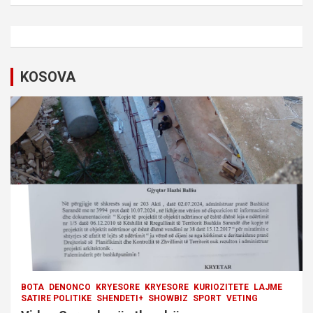
a
v
i
KOSOVA
g
a
t
i
o
n
BOTA
DENONCO
KRYESORE
KRYESORE
KURIOZITETE
LAJME
SATIRE POLITIKE
SHENDETI+
SHOWBIZ
SPORT
VETING