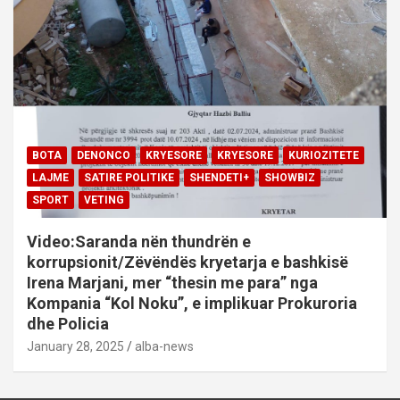
BOTA
DENONCO
KRYESORE
KRYESORE
KURIOZITETE
LAJME
SATIRE POLITIKE
SHENDETI+
SHOWBIZ
SPORT
VETING
Video:Saranda nën thundrën e
korrupsionit/Zëvëndës kryetarja e bashkisë
Irena Marjani, mer “thesin me para” nga
Kompania “Kol Noku”, e implikuar Prokuroria
dhe Policia
January 28, 2025
alba-news