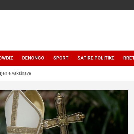
OWBIZ
DENONCO
SPORT
SATIRE POLITIKE
RRE
rjen e vaksinave