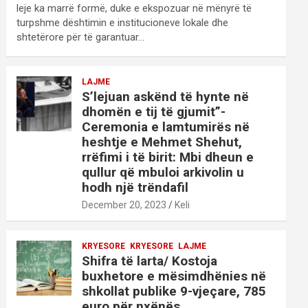
leje ka marrë formë, duke e ekspozuar në mënyrë të
turpshme dështimin e institucioneve lokale dhe
shtetërore për të garantuar…
LAJME
S’lejuan askënd të hynte në
dhomën e tij të gjumit”-
Ceremonia e lamtumirës në
heshtje e Mehmet Shehut,
rrëfimi i të birit: Mbi dheun e
qullur që mbuloi arkivolin u
hodh një trëndafil
December 20, 2023
Keli
KRYESORE
KRYESORE
LAJME
Shifra të larta/ Kostoja
buxhetore e mësimdhënies në
shkollat publike 9-vjeçare, 785
euro për nxënës