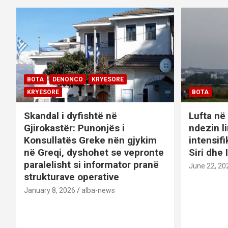
g
a
t
i
BOTA
DENONCO
KRYESORE
o
KRYESORE
BOTA
n
Skandal i dyfishtë në
Lufta në 
Gjirokastër: Punonjës i
ndezin l
Konsullatës Greke nën gjykim
intensif
në Greqi, dyshohet se vepronte
Siri dhe 
paralelisht si informator pranë
June 22, 20
strukturave operative
January 8, 2026
alba-news