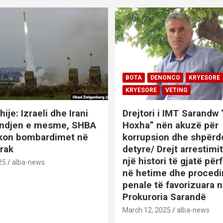
BOTA
DENONCO
KRYESORE
KRYESORE
VETING
hije: Izraeli dhe Irani
Drejtori i IMT Sarandw
indjen e mesme, SHBA
Hoxha” nën akuzë për
ikon bombardimet në
korrupsion dhe shpërd
Irak
detyre/ Drejt arrestim
një histori të gjatë përf
25
alba-news
në hetime dhe proced
penale të favorizuara 
Prokuroria Sarandë
BOTA
DENONCO
KRYESOR
March 12, 2025
alba-news
KRYESORE
KURIOZITETE
L