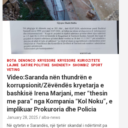
BOTA
DENONCO
KRYESORE
KRYESORE
KURIOZITETE
LAJME
SATIRE POLITIKE
SHENDETI+
SHOWBIZ
SPORT
VETING
Video:Saranda nën thundrën e
korrupsionit/Zëvëndës kryetarja e
bashkisë Irena Marjani, mer “thesin
me para” nga Kompania “Kol Noku”, e
implikuar Prokuroria dhe Policia
January 28, 2025
alba-news
Në qytetin e Sarandës, një tjetër skandal i ndërtimit pa