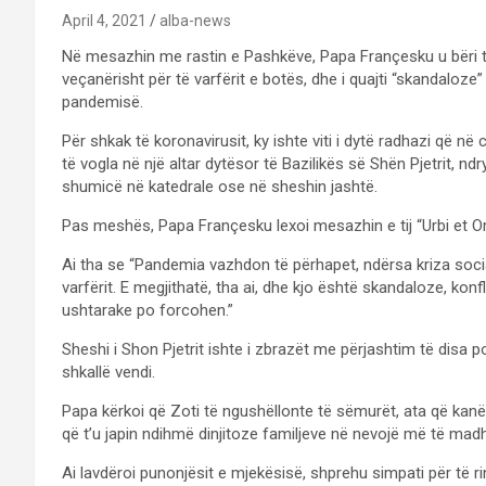
April 4, 2021
alba-news
Në mesazhin me rastin e Pashkëve, Papa Françesku u bëri th
veçanërisht për të varfërit e botës, dhe i quajti “skandaloz
pandemisë.
Për shkak të koronavirusit, ky ishte viti i dytë radhazi që
të vogla në një altar dytësor të Bazilikës së Shën Pjetrit,
shumicë në katedrale ose në sheshin jashtë.
Pas meshës, Papa Françesku lexoi mesazhin e tij “Urbi et Orb
Ai tha se “Pandemia vazhdon të përhapet, ndërsa kriza soc
varfërit. E megjithatë, tha ai, dhe kjo është skandaloze, ko
ushtarake po forcohen.”
Sheshi i Shon Pjetrit ishte i zbrazët me përjashtim të disa p
shkallë vendi.
Papa kërkoi që Zoti të ngushëllonte të sëmurët, ata që kanë
që t’u japin ndihmë dinjitoze familjeve në nevojë më të mad
Ai lavdëroi punonjësit e mjekësisë, shprehu simpati për të r