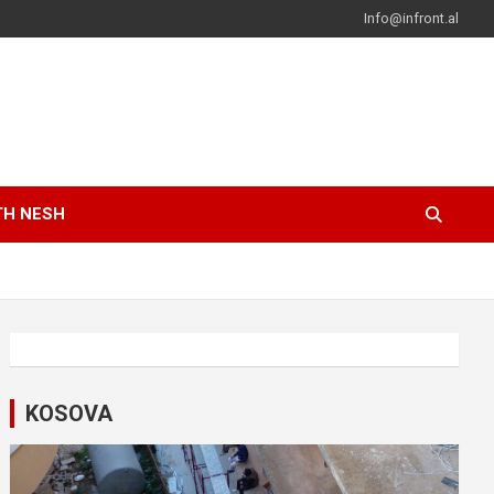
Info@infront.al
TH NESH
KOSOVA