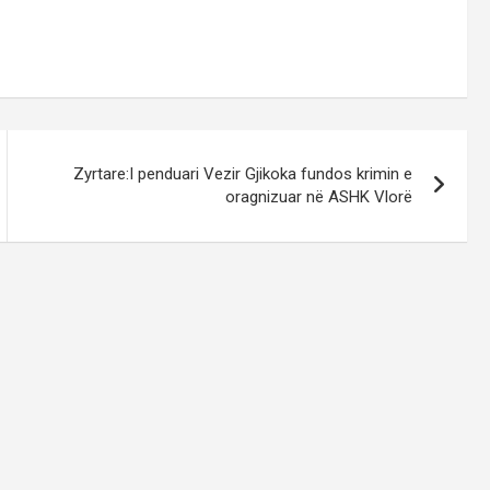
Zyrtare:I penduari Vezir Gjikoka fundos krimin e
oragnizuar në ASHK Vlorë