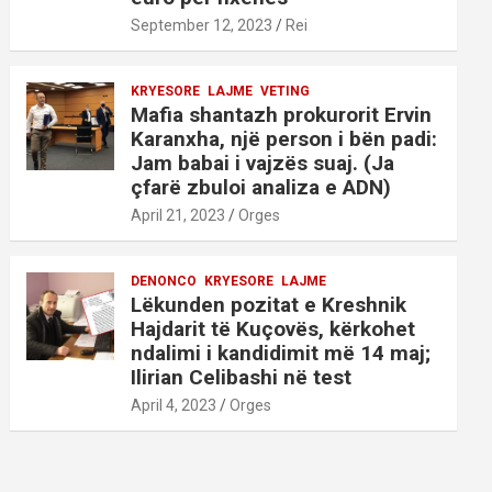
September 12, 2023
Rei
KRYESORE
LAJME
VETING
Mafia shantazh prokurorit Ervin
Karanxha, një person i bën padi:
Jam babai i vajzës suaj. (Ja
çfarë zbuloi analiza e ADN)
April 21, 2023
Orges
DENONCO
KRYESORE
LAJME
Lëkunden pozitat e Kreshnik
Hajdarit të Kuçovës, kërkohet
ndalimi i kandidimit më 14 maj;
Ilirian Celibashi në test
April 4, 2023
Orges