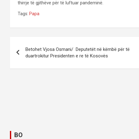
thirrje të gjithëve për të luftuar pandeminë.
Tags:
Papa
P
Betohet Vjosa Osmani/ Deputetët në këmbë për të
o
duartrokitur Presidenten e re të Kosovës
s
t
n
a
v
i
BO