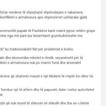
irrje vendeve të shpejtojnë shpërndarjen e vaksinave,
e” konfliktet e armatosura apo shpenzimet ushtarake gjatë
 në ceremonitë papale të Pashkëve kanë marrë pjesë vetëm grupe
 ndryshe nga më parë kur besimtarët grumbulloheshin me
i” ku tradicionalisht flet për problemet e botës.
iale dhe ekonomike mbetet e rëndë, veçanërisht për të
nfliktet e armatosura nuk po marrin fund dhe arsenalet
olicëve që zbatonin masat e një bllokimi të rreptë tre-ditor në
 humbur një të afërm dhe të papunët, duke i nxitur autoritetet
he.
injtë që nuk mund të shkonin në shkollë dhe tha se u bënte