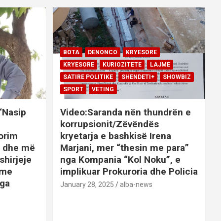
BOTA
DENONCO
KRYESORE
KRYESORE
KURIOZITETE
LAJME
SATIRE POLITIKE
SHENDETI+
SHOWBIZ
SPORT
VETING
 “Nasip
Video:Saranda nën thundrën e
korrupsionit/Zëvëndës
orim
kryetarja e bashkisë Irena
it dhe më
Marjani, mer “thesin me para”
shirjeje
nga Kompania “Kol Noku”, e
ime
implikuar Prokuroria dhe Policia
nga
January 28, 2025
alba-news
E
BOTA
DENONCO
KRYESORE
AJME
KRYESORE
KURIOZITETE
LAJME