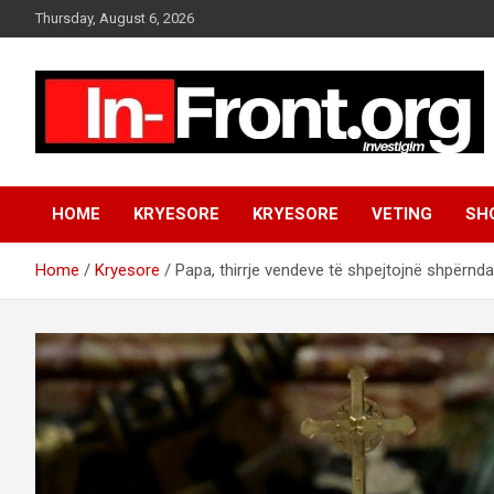
S
Thursday, August 6, 2026
k
i
p
t
o
c
o
n
HOME
KRYESORE
KRYESORE
VETING
SH
t
e
n
Home
Kryesore
Papa, thirrje vendeve të shpejtojnë shpërnda
t