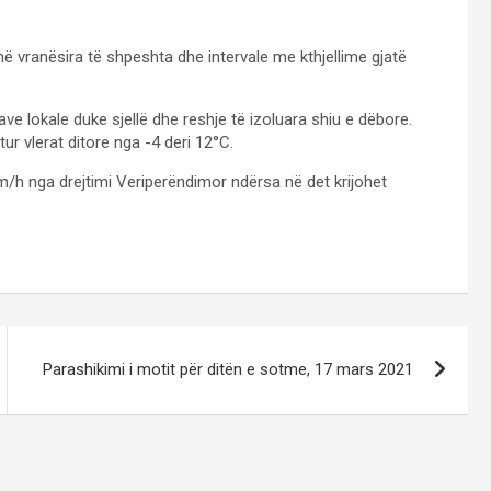
 vranësira të shpeshta dhe intervale me kthjellime gjatë
rave lokale duke sjellë dhe reshje të izoluara shiu e dëbore.
r vlerat ditore nga -4 deri 12°C.
km/h nga drejtimi Veriperëndimor ndërsa në det krijohet
Parashikimi i motit për ditën e sotme, 17 mars 2021