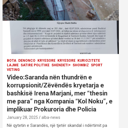
BOTA
DENONCO
KRYESORE
KRYESORE
KURIOZITETE
LAJME
SATIRE POLITIKE
SHENDETI+
SHOWBIZ
SPORT
VETING
Video:Saranda nën thundrën e
korrupsionit/Zëvëndës kryetarja e
bashkisë Irena Marjani, mer “thesin
me para” nga Kompania “Kol Noku”, e
implikuar Prokuroria dhe Policia
January 28, 2025
alba-news
Në qytetin e Sarandës, një tjetër skandal i ndërtimit pa