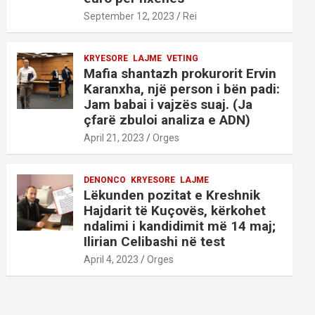
September 12, 2023
Rei
KRYESORE
LAJME
VETING
Mafia shantazh prokurorit Ervin
Karanxha, një person i bën padi:
Jam babai i vajzës suaj. (Ja
çfarë zbuloi analiza e ADN)
April 21, 2023
Orges
DENONCO
KRYESORE
LAJME
Lëkunden pozitat e Kreshnik
Hajdarit të Kuçovës, kërkohet
ndalimi i kandidimit më 14 maj;
Ilirian Celibashi në test
April 4, 2023
Orges