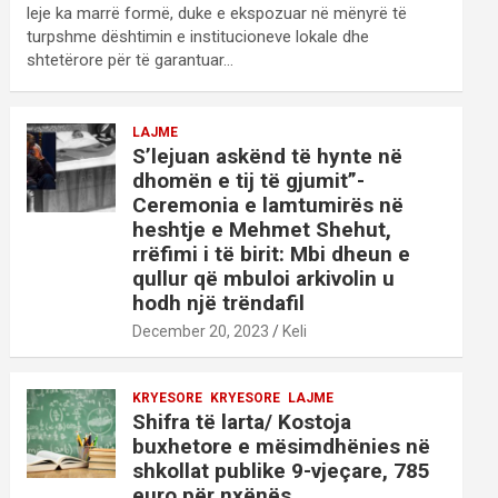
leje ka marrë formë, duke e ekspozuar në mënyrë të
turpshme dështimin e institucioneve lokale dhe
shtetërore për të garantuar…
LAJME
S’lejuan askënd të hynte në
dhomën e tij të gjumit”-
Ceremonia e lamtumirës në
heshtje e Mehmet Shehut,
rrëfimi i të birit: Mbi dheun e
qullur që mbuloi arkivolin u
hodh një trëndafil
December 20, 2023
Keli
KRYESORE
KRYESORE
LAJME
Shifra të larta/ Kostoja
buxhetore e mësimdhënies në
shkollat publike 9-vjeçare, 785
euro për nxënës