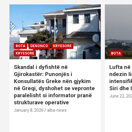
BOTA
DENONCO
KRYESORE
KRYESORE
BOTA
Skandal i dyfishtë në
Lufta në 
Gjirokastër: Punonjës i
ndezin l
Konsullatës Greke nën gjykim
intensif
në Greqi, dyshohet se vepronte
Siri dhe 
paralelisht si informator pranë
June 22, 20
strukturave operative
January 8, 2026
alba-news