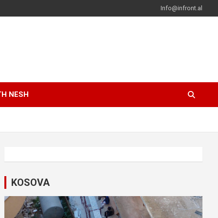
Info@infront.al
TH NESH
KOSOVA