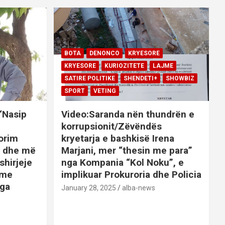
BOTA
DENONCO
KRYESORE
KRYESORE
KURIOZITETE
LAJME
SATIRE POLITIKE
SHENDETI+
SHOWBIZ
SPORT
VETING
 “Nasip
Video:Saranda nën thundrën e
korrupsionit/Zëvëndës
orim
kryetarja e bashkisë Irena
it dhe më
Marjani, mer “thesin me para”
shirjeje
nga Kompania “Kol Noku”, e
ime
implikuar Prokuroria dhe Policia
nga
January 28, 2025
alba-news
E
BOTA
DENONCO
KRYESORE
AJME
KRYESORE
KURIOZITETE
LAJME