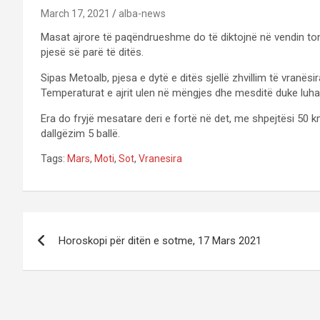
March 17, 2021
alba-news
Masat ajrore të paqëndrueshme do të diktojnë në vendin tonë
pjesë së parë të ditës.
Sipas Metoalb, pjesa e dytë e ditës sjellë zhvillim të vranësi
Temperaturat e ajrit ulen në mëngjes dhe mesditë duke luhatu
Era do fryjë mesatare deri e fortë në det, me shpejtësi 50 
dallgëzim 5 ballë.
Tags:
Mars
,
Moti
,
Sot
,
Vranesira
P
Horoskopi për ditën e sotme, 17 Mars 2021
o
s
t