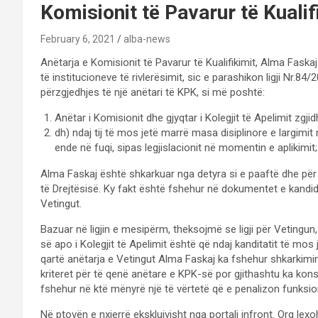
Komisionit të Pavarur të Kualif
February 6, 2021
alba-news
Anëtarja e Komisionit të Pavarur të Kualifikimit, Alma Faska
të institucioneve të rivlerësimit, sic e parashikon ligji Nr.84
përzgjedhjes të një anëtari të KPK, si më poshtë:
Anëtar i Komisionit dhe gjyqtar i Kolegjit të Apelimit zgj
dh) ndaj tij të mos jetë marrë masa disiplinore e largimit
ende në fuqi, sipas legjislacionit në momentin e aplikimit;
Alma Faskaj është shkarkuar nga detyra si e paaftë dhe për shk
të Drejtësisë. Ky fakt është fshehur në dokumentet e kandid
Vetingut.
Bazuar në ligjin e mesipërm, theksojmë se ligji për Vetingun
së apo i Kolegjit të Apelimit është që ndaj kanditatit të mos
qartë anëtarja e Vetingut Alma Faskaj ka fshehur shkarkimin
kriteret për të qenë anëtare e KPK-së por gjithashtu ka kon
fshehur në ktë mënyrë një të vërtetë që e penalizon funksion
Në ptovën e nxjerrë ekskluivisht nga portali infront. Org l