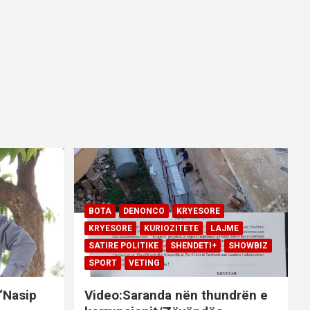
BOTA
DENONCO
KRYESORE
KRYESORE
KURIOZITETE
LAJME
SATIRE POLITIKE
SHENDETI+
SHOWBIZ
SPORT
VETING
 “Nasip
Video:Saranda nën thundrën e