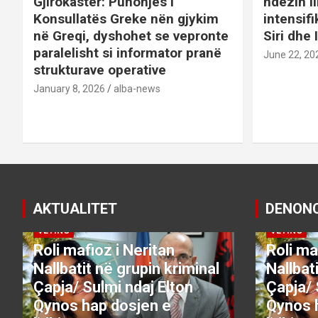
t
Gjirokastër: Punonjës i
ndezin l
Konsullatës Greke nën gjykim
intensif
i
në Greqi, dyshohet se vepronte
Siri dhe 
paralelisht si informator pranë
o
June 22, 20
strukturave operative
n
January 8, 2026
alba-news
AKTUALITET
DENON
DENONCO
KRYESORE
KRYESORE
DENONCO
VETING
VETING
Roli mafioz i Neritan
Roli ma
Nallbatit në grupin kriminal
Nallbat
Çapja/ Sulmi ndaj Elton
Çapja/ 
Qynos hap dosjen e
Qynos 