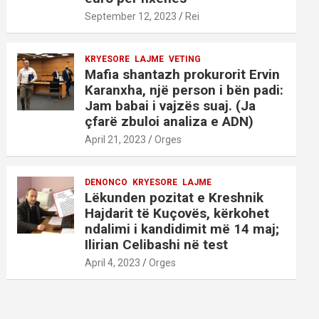
September 12, 2023
Rei
KRYESORE
LAJME
VETING
Mafia shantazh prokurorit Ervin
Karanxha, një person i bën padi:
Jam babai i vajzës suaj. (Ja
çfarë zbuloi analiza e ADN)
April 21, 2023
Orges
DENONCO
KRYESORE
LAJME
Lëkunden pozitat e Kreshnik
Hajdarit të Kuçovës, kërkohet
ndalimi i kandidimit më 14 maj;
Ilirian Celibashi në test
April 4, 2023
Orges