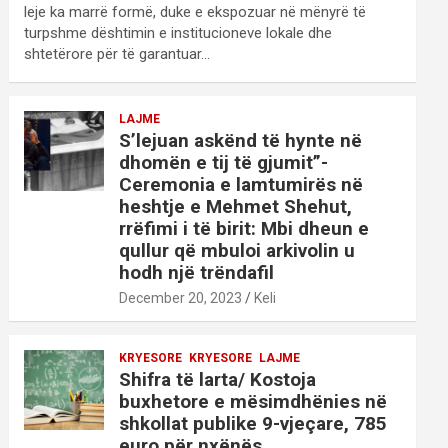
leje ka marrë formë, duke e ekspozuar në mënyrë të
turpshme dështimin e institucioneve lokale dhe
shtetërore për të garantuar…
LAJME
S’lejuan askënd të hynte në
dhomën e tij të gjumit”-
Ceremonia e lamtumirës në
heshtje e Mehmet Shehut,
rrëfimi i të birit: Mbi dheun e
qullur që mbuloi arkivolin u
hodh një trëndafil
December 20, 2023
Keli
KRYESORE
KRYESORE
LAJME
Shifra të larta/ Kostoja
buxhetore e mësimdhënies në
shkollat publike 9-vjeçare, 785
euro për nxënës