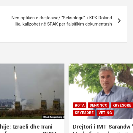
Nën optikën e drejtësisë/ “Seksologu” i KPK Roland
Ilia, kallzohet në SPAK për falsifikim dokumentash
BOTA
DENONCO
KRYESORE
KRYESORE
VETING
hije: Izraeli dhe Irani
Drejtori i IMT Sarandw