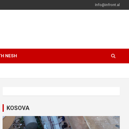
Info@infront.al
TH NESH
KOSOVA