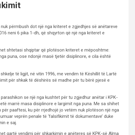
ikimit
j nuk përmbush dot një nga kriteret e zgjedhjes së anëtareve
/2016 neni 6 pika 1-dh, që shqyrton që një nga kriteret e
idhet shtetasi shqiptar që plotëson kriteret e mëposhtme:
 nga puna, ose ndonjë masë tjetër disiplinore, e cila është
elje të ligjit, në vitin 1996, me vendim të Këshillit të Lartë
imit për shkak të dëshirës së madhe për tu bërë pjesë e
, parashikon se një nga kushtet për tu zgjedhur anëtar i KPK-
 jetë marrë masa disiplinore e largimit nga puna. Me sa shihet
 për paaftesi, ku për rrjedhojë jo vetëm nuk plotëson një nga
sumuar veprën penale të ‘falsifikimit të dokumentave’ duke
in e saj.
exohet qartë vendimi për shkarkimin e anëteres së KPK-së Alma