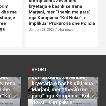
korrupsionit/Zëvëndës
orim
kryetarja e bashkisë Irena
it dhe më
Marjani, mer “thesin me para”
shirjeje
nga Kompania “Kol Noku”, e
ime
implikuar Prokuroria dhe Policia
nga
January 28, 2025
alba-news
E
BOTA
DENONCO
KRYESORE
AJME
KRYESORE
KURIOZITETE
LAJME
SATIRE POLITIKE
SHENDETI+
SHOWBIZ
SPORT
VETING
Video:Saranda nën
SPORT
thundrën e
ndës
korrupsionit/Zëvëndës
ë Irena
kryetarja e bashkisë Irena
in me
Marjani, mer “thesin me
 “Kol
para” nga Kompania “Kol
Noku”, e implikuar