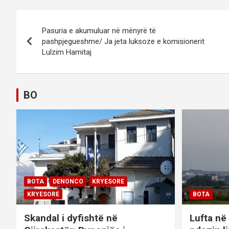
P
Pasuria e akumuluar në mënyrë të
o
pashpjegueshme/ Ja jeta luksoze e komisionerit
Lulzim Hamitaj
s
t
BO
n
a
v
i
BOTA
DENONCO
KRYESORE
g
KRYESORE
BOTA
a
Skandal i dyfishtë në
Lufta në 