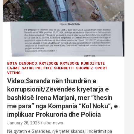
BOTA
DENONCO
KRYESORE
KRYESORE
KURIOZITETE
LAJME
SATIRE POLITIKE
SHENDETI+
SHOWBIZ
SPORT
VETING
Video:Saranda nën thundrën e
korrupsionit/Zëvëndës kryetarja e
bashkisë Irena Marjani, mer “thesin
me para” nga Kompania “Kol Noku”, e
implikuar Prokuroria dhe Policia
January 28, 2025
alba-news
Në qytetin e Sarandës, një tjetër skandal i ndërtimit pa