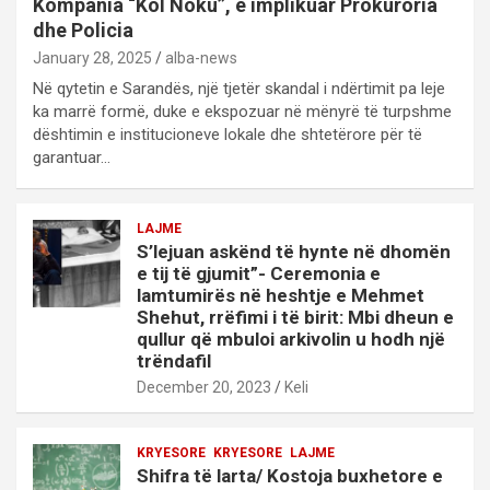
Kompania “Kol Noku”, e implikuar Prokuroria
dhe Policia
January 28, 2025
alba-news
Në qytetin e Sarandës, një tjetër skandal i ndërtimit pa leje
ka marrë formë, duke e ekspozuar në mënyrë të turpshme
dështimin e institucioneve lokale dhe shtetërore për të
garantuar…
LAJME
S’lejuan askënd të hynte në dhomën
e tij të gjumit”- Ceremonia e
lamtumirës në heshtje e Mehmet
Shehut, rrëfimi i të birit: Mbi dheun e
qullur që mbuloi arkivolin u hodh një
trëndafil
December 20, 2023
Keli
KRYESORE
KRYESORE
LAJME
Shifra të larta/ Kostoja buxhetore e