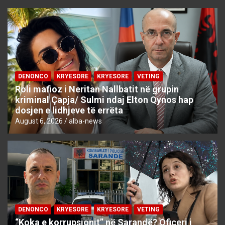
DENONCO
KRYESORE
KRYESORE
VETING
Roli mafioz i Neritan Nallbatit në grupin
kriminal Çapja/ Sulmi ndaj Elton Qynos hap
dosjen e lidhjeve të errëta
August 6, 2026
alba-news
DENONCO
KRYESORE
KRYESORE
VETING
“Koka e korrupsionit” në Sarandë? Oficeri i