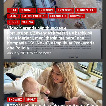
BOTA
DENONCO
KRYESORE
KRYESORE
KURIOZITETE
LAJME
SATIRE POLITIKE
SHENDETI+
SHOWBIZ
SPORT
VETING
Video:Saranda nën thundrën e
korrupsionit/Zëvëndës kryetarja e bashkisë
Irena Marjani, mer “thesin me para” nga
Kompania “Kol Noku”, e implikuar Prokuroria
dhe Policia
January 28, 2025
alba-news
SHOWBIZ
SPORT
FOTO/ U bënë prindër pak muaj më parë, Dileta