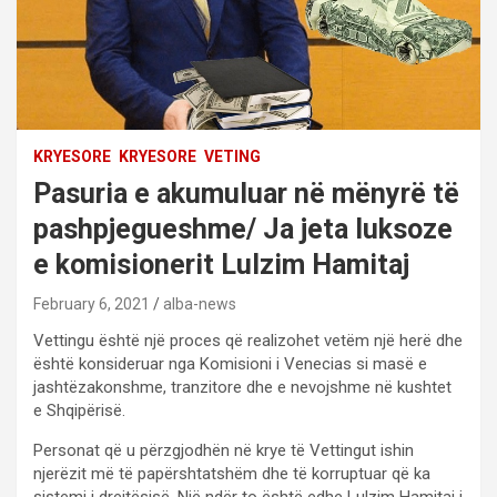
KRYESORE
KRYESORE
VETING
Pasuria e akumuluar në mënyrë të
pashpjegueshme/ Ja jeta luksoze
e komisionerit Lulzim Hamitaj
February 6, 2021
alba-news
Vettingu është një proces që realizohet vetëm një herë dhe
është konsideruar nga Komisioni i Venecias si masë e
jashtëzakonshme, tranzitore dhe e nevojshme në kushtet
e Shqipërisë.
Personat që u përzgjodhën në krye të Vettingut ishin
njerëzit më të papërshtatshëm dhe të korruptuar që ka
sistemi i drejtësisë. Një ndër to është edhe Lulzim Hamitaj i