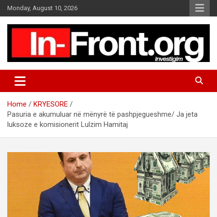
S
Monday, August 10, 2026
k
i
p
t
o
c
o
n
t
Home
KRYESORE
e
Pasuria e akumuluar në mënyrë të pashpjegueshme/ Ja jeta
n
luksoze e komisionerit Lulzim Hamitaj
t