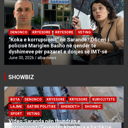
DENONCO
KRYESORE
KRYESORE
VETING
“Koka e korrupsionit” në Sarandë? Oficeri i
policisë Mariglen Basho në qendër të
dyshimeve për pazaret e dosjes së IMT-së
June 30, 2026
alba-news
SHOWBIZ
BOTA
DENONCO
KRYESORE
KRYESORE
KURIOZITETE
LAJME
SATIRE POLITIKE
SHENDETI+
SHOWBIZ
SPORT
VETING
Video:Saranda nën thundrën e
korrupsionit/Zëvëndës kryetarja e bashkisë