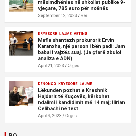
mësimdhënies në shkollat publike 9-
vjeçare, 785 euro për nxënës
September 12, 2023
Rei
KRYESORE
LAJME
VETING
Mafia shantazh prokurorit Ervin
Karanxha, një person i bën padi: Jam
babai i vajzës suaj. (Ja çfarë zbuloi
analiza e ADN)
April 21, 2023
Orges
DENONCO
KRYESORE
LAJME
Lëkunden pozitat e Kreshnik
Hajdarit të Kuçovës, kërkohet
ndalimi i kandidimit më 14 maj; Ilirian
Celibashi në test
April 4, 2023
Orges
BO