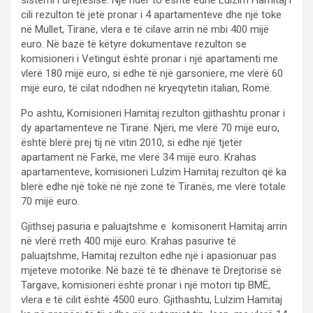
cili rezulton të jetë pronar i 4 apartamenteve dhe një toke
në Mullet, Tiranë, vlera e të cilave arrin në mbi 400 mijë
euro. Në bazë të këtyre dokumentave rezulton se
komisioneri i Vetingut është pronar i një apartamenti me
vlerë 180 mijë euro, si edhe të një garsoniere, me vlerë 60
mijë euro, të cilat ndodhen në kryeqytetin italian, Romë.
Po ashtu, Komisioneri Hamitaj rezulton gjithashtu pronar i
dy apartamenteve në Tiranë. Njëri, me vlerë 70 mijë euro,
është blerë prej tij në vitin 2010, si edhe një tjetër
apartament në Farkë, me vlerë 34 mijë euro. Krahas
apartamenteve, komisioneri Lulzim Hamitaj rezulton që ka
blerë edhe një tokë në një zonë të Tiranës, me vlerë totale
70 mijë euro.
Gjithsej pasuria e paluajtshme e komisonerit Hamitaj arrin
në vlerë rreth 400 mijë euro. Krahas pasurive të
paluajtshme, Hamitaj rezulton edhe një i apasionuar pas
mjeteve motorike. Në bazë të të dhënave të Drejtorisë së
Targave, komisioneri është pronar i një motori tip BMË,
vlera e të cilit është 4500 euro. Gjithashtu, Lulzim Hamitaj