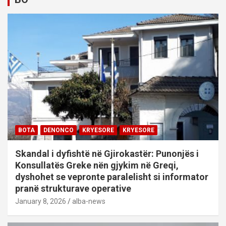
BOTA
DENONCO
KRYESORE
KRYESORE
Skandal i dyfishtë në Gjirokastër: Punonjës i
Konsullatës Greke nën gjykim në Greqi,
dyshohet se vepronte paralelisht si informator
pranë strukturave operative
January 8, 2026
alba-news