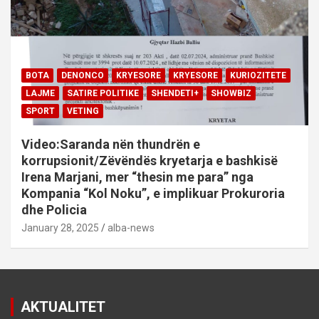
BOTA
DENONCO
KRYESORE
KRYESORE
KURIOZITETE
LAJME
SATIRE POLITIKE
SHENDETI+
SHOWBIZ
SPORT
VETING
Video:Saranda nën thundrën e
korrupsionit/Zëvëndës kryetarja e bashkisë
Irena Marjani, mer “thesin me para” nga
Kompania “Kol Noku”, e implikuar Prokuroria
dhe Policia
January 28, 2025
alba-news
AKTUALITET