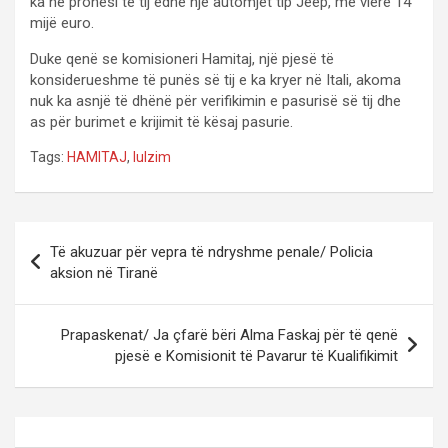
ka në pronësi të tij edhe një automjet tip Jeep, me vlerë 14
mijë euro.
Duke qenë se komisioneri Hamitaj, një pjesë të
konsiderueshme të punës së tij e ka kryer në Itali, akoma
nuk ka asnjë të dhënë për verifikimin e pasurisë së tij dhe
as për burimet e krijimit të kësaj pasurie.
Tags:
HAMITAJ
,
lulzim
P
Të akuzuar për vepra të ndryshme penale/ Policia
o
aksion në Tiranë
s
t
Prapaskenat/ Ja çfarë bëri Alma Faskaj për të qenë
pjesë e Komisionit të Pavarur të Kualifikimit
n
a
v