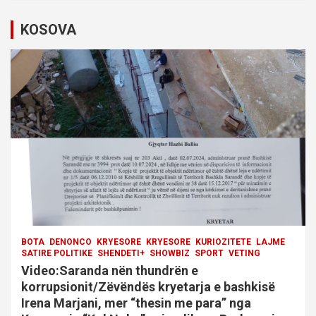
i
KOSOVA
g
a
t
i
o
n
BOTA
DENONCO
KRYESORE
KRYESORE
KURIOZITETE
LAJME
SATIRE POLITIKE
SHENDETI+
SHOWBIZ
SPORT
VETING
Video:Saranda nën thundrën e
korrupsionit/Zëvëndës kryetarja e bashkisë
Irena Marjani, mer “thesin me para” nga