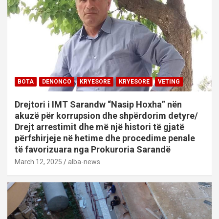
BOTA
DENONCO
KRYESORE
KRYESORE
VETING
Drejtori i IMT Sarandw “Nasip Hoxha” nën
akuzë për korrupsion dhe shpërdorim detyre/
Drejt arrestimit dhe më një histori të gjatë
përfshirjeje në hetime dhe procedime penale
të favorizuara nga Prokuroria Sarandë
March 12, 2025
alba-news