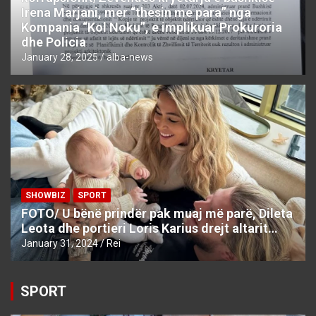
Irena Marjani, mer “thesin me para” nga
Kompania “Kol Noku”, e implikuar Prokuroria
dhe Policia
January 28, 2025
alba-news
SHOWBIZ
SPORT
FOTO/ U bënë prindër pak muaj më parë, Dileta
Leota dhe portieri Loris Karius drejt altarit…
January 31, 2024
Rei
SPORT