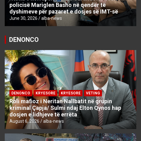
policisë Mariglen Basho në qendër të
dyshimeve për pazaret e dosjes së IMT-së
June 30, 2026
alba-news
DENONCO
DENONCO
KRYESORE
KRYESORE
VETING
Roli mafioz i Neritan Nallbatit në grupin
kriminal Çapja/ Sulmi ndaj Elton Qynos hap
dosjen e lidhjeve të errëta
August 6, 2026
alba-news