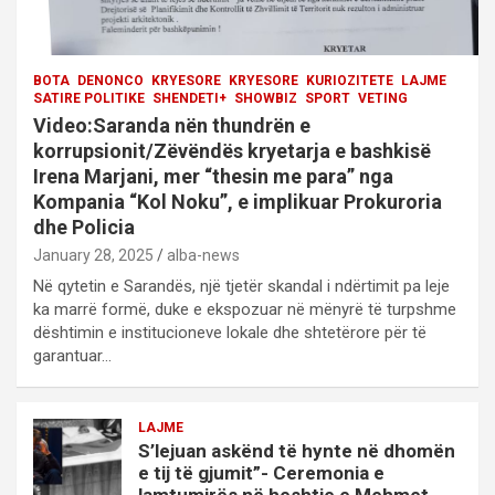
BOTA
DENONCO
KRYESORE
KRYESORE
KURIOZITETE
LAJME
SATIRE POLITIKE
SHENDETI+
SHOWBIZ
SPORT
VETING
Video:Saranda nën thundrën e
korrupsionit/Zëvëndës kryetarja e bashkisë
Irena Marjani, mer “thesin me para” nga
Kompania “Kol Noku”, e implikuar Prokuroria
dhe Policia
January 28, 2025
alba-news
Në qytetin e Sarandës, një tjetër skandal i ndërtimit pa leje
ka marrë formë, duke e ekspozuar në mënyrë të turpshme
dështimin e institucioneve lokale dhe shtetërore për të
garantuar…
LAJME
S’lejuan askënd të hynte në dhomën
e tij të gjumit”- Ceremonia e