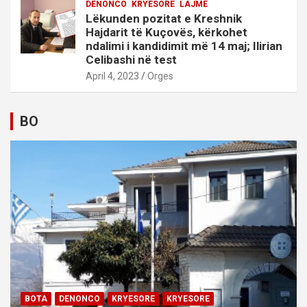
DENONCO
KRYESORE
LAJME
Lëkunden pozitat e Kreshnik
Hajdarit të Kuçovës, kërkohet
ndalimi i kandidimit më 14 maj; Ilirian
Celibashi në test
April 4, 2023
Orges
BO
BOTA
DENONCO
KRYESORE
KRYESORE