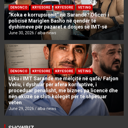
DENONCO
KRYESORE
KRYESORE
VETING
“Koka e korrupsionit” në Sarandë? Oficeri i
policisë Mariglen Basho në qendër të
dyshimeve për pazaret e dosjes së IMT-së
June 30, 2026
alba-news
DENONCO
KRYESORE
KRYESORE
VETING
Ujku i IMT Sarandë me mëlçitë në qafë/ Fatjon
Veliu, i dyshuar për afera korruptive, i
proceduar penalisht, me biznes pa licencë dhe
nën akuzë se shiti kolegët për të shpëtuar
veten
June 29, 2026
alba-news
SHOWBIZ