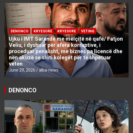
DENONCO
KRYESORE
KRYESORE
VETING
Ujku i IMT Sarandë me mëlçitë në qafë/ Fatjon
Veliu, i dyshuar për afera korruptive, i
proceduar penalisht, me biznes pa licencë dhe
nën akuzë se shiti kolegët për të shpëtuar
veten
June 29, 2026
alba-news
DENONCO