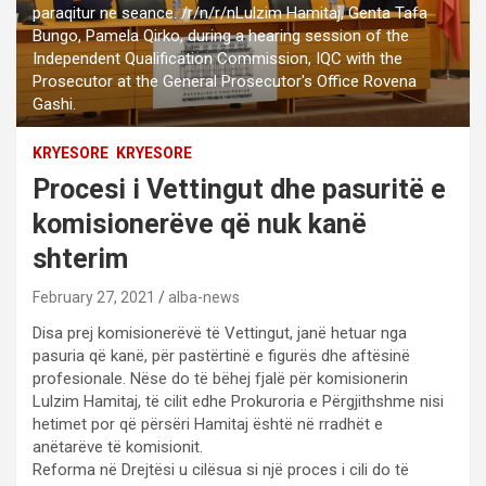
paraqitur ne seance. /r/n/r/nLulzim Hamitaj, Genta Tafa
Bungo, Pamela Qirko, during a hearing session of the
Independent Qualification Commission, IQC with the
Prosecutor at the General Prosecutor's Office Rovena
Gashi.
KRYESORE
KRYESORE
Procesi i Vettingut dhe pasuritë e
komisionerëve që nuk kanë
shterim
February 27, 2021
alba-news
Disa prej komisionerëvë të Vettingut, janë hetuar nga
pasuria që kanë, për pastërtinë e figurës dhe aftësinë
profesionale. Nëse do të bëhej fjalë për komisionerin
Lulzim Hamitaj, të cilit edhe Prokuroria e Përgjithshme nisi
hetimet por që përsëri Hamitaj është në rradhët e
anëtarëve të komisionit.
Reforma në Drejtësi u cilësua si një proces i cili do të