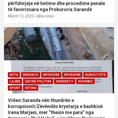
përfshirjeje në hetime dhe procedime penale
të favorizuara nga Prokuroria Sarandë
March 12, 2025
alba-news
BOTA
DENONCO
KRYESORE
KRYESORE
KURIOZITETE
LAJME
SATIRE POLITIKE
SHENDETI+
SHOWBIZ
SPORT
VETING
Video:Saranda nën thundrën e
korrupsionit/Zëvëndës kryetarja e bashkisë
Irena Marjani, mer “thesin me para” nga