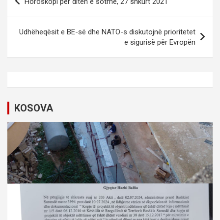
Horoskopi për ditën e sotme, 27 shkurt 2021
o
s
Udhëheqësit e BE-së dhe NATO-s diskutojnë prioritetet
t
e sigurisë për Evropën
n
a
v
i
KOSOVA
g
a
t
i
o
n