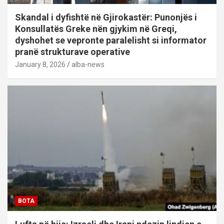
Skandal i dyfishtë në Gjirokastër: Punonjës i
Konsullatës Greke nën gjykim në Greqi,
dyshohet se vepronte paralelisht si informator
pranë strukturave operative
January 8, 2026
alba-news
BOTA