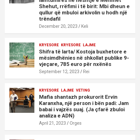
lamtumirës në heshtje e Mehmet
Shehut, rrëfimi i të birit: Mbi dheun e
qullur që mbuloi arkivolin u hodh një
trëndafil
December 20, 2023
Keli
KRYESORE
KRYESORE
LAJME
Shifra të larta/ Kostoja buxhetore e
mësimdhënies në shkollat publike 9-
vjeçare, 785 euro për nxënës
September 12, 2023
Rei
KRYESORE
LAJME
VETING
Mafia shantazh prokurorit Ervin
Karanxha, një person i bën padi: Jam
babai i vajzës suaj. (Ja çfarë zbuloi
analiza e ADN)
April 21, 2023
Orges