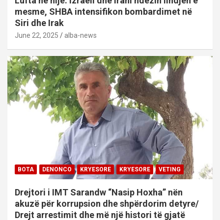
Lufta në hije: Izraeli dhe Irani ndezin lindjen e
mesme, SHBA intensifikon bombardimet në
Siri dhe Irak
June 22, 2025
alba-news
BOTA
DENONCO
KRYESORE
KRYESORE
VETING
Drejtori i IMT Sarandw “Nasip Hoxha” nën
akuzë për korrupsion dhe shpërdorim detyre/
Drejt arrestimit dhe më një histori të gjatë