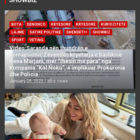
BOTA
DENONCO
KRYESORE
KRYESORE
KURIOZITETE
LAJME
SATIRE POLITIKE
SHENDETI+
SHOWBIZ
SPORT
VETING
Video:Saranda nën thundrën e
korrupsionit/Zëvëndës kryetarja e bashkisë
Irena Marjani, mer “thesin me para” nga
Kompania “Kol Noku”, e implikuar Prokuroria
dhe Policia
January 28, 2025
alba-news