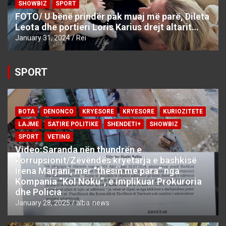
SHOWBIZ
SPORT
FOTO/ U bënë prindër pak muaj më parë, Dileta
Leota dhe portieri Loris Karius drejt altarit…
January 31, 2024
Rei
SPORT
BOTA
DENONCO
KRYESORE
KRYESORE
KURIOZITETE
LAJME
SATIRE POLITIKE
SHENDETI+
SHOWBIZ
SPORT
VETING
Video:Saranda nën thundrën e
korrupsionit/Zëvëndës kryetarja e bashkisë
Irena Marjani, mer “thesin me para” nga
Kompania “Kol Noku”, e implikuar Prokuroria
dhe Policia
January 28, 2025
alba-news