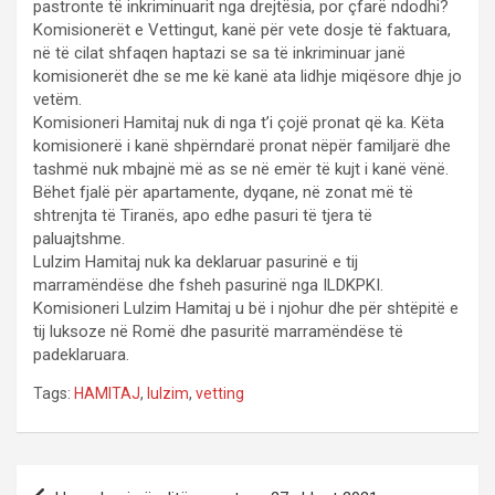
pastronte të inkriminuarit nga drejtësia, por çfarë ndodhi?
Komisionerët e Vettingut, kanë për vete dosje të faktuara,
në të cilat shfaqen haptazi se sa të inkriminuar janë
komisionerët dhe se me kë kanë ata lidhje miqësore dhje jo
vetëm.
Komisioneri Hamitaj nuk di nga t’i çojë pronat që ka. Këta
komisionerë i kanë shpërndarë pronat nëpër familjarë dhe
tashmë nuk mbajnë më as se në emër të kujt i kanë vënë.
Bëhet fjalë për apartamente, dyqane, në zonat më të
shtrenjta të Tiranës, apo edhe pasuri të tjera të
paluajtshme.
Lulzim Hamitaj nuk ka deklaruar pasurinë e tij
marramëndëse dhe fsheh pasurinë nga ILDKPKI.
Komisioneri Lulzim Hamitaj u bë i njohur dhe për shtëpitë e
tij luksoze në Romë dhe pasuritë marramëndëse të
padeklaruara.
Tags:
HAMITAJ
,
lulzim
,
vetting
P