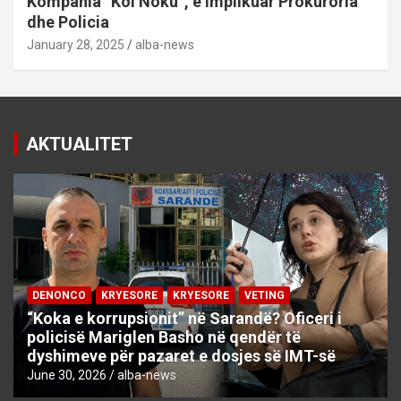
Kompania “Kol Noku”, e implikuar Prokuroria
dhe Policia
January 28, 2025
alba-news
AKTUALITET
DENONCO
KRYESORE
KRYESORE
VETING
“Koka e korrupsionit” në Sarandë? Oficeri i
policisë Mariglen Basho në qendër të
dyshimeve për pazaret e dosjes së IMT-së
June 30, 2026
alba-news