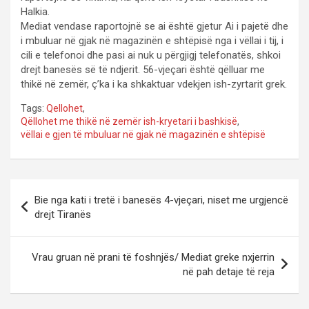
Halkia.
Mediat vendase raportojnë se ai është gjetur Ai i pajetë dhe
i mbuluar në gjak në magazinën e shtëpisë nga i vëllai i tij, i
cili e telefonoi dhe pasi ai nuk u përgjigj telefonatës, shkoi
drejt banesës së të ndjerit. 56-vjeçari është qëlluar me
thikë në zemër, ç’ka i ka shkaktuar vdekjen ish-zyrtarit grek.
Tags:
Qellohet
,
Qëllohet me thikë në zemër ish-kryetari i bashkisë
,
vëllai e gjen të mbuluar në gjak në magazinën e shtëpisë
P
Bie nga kati i tretë i banesës 4-vjeçari, niset me urgjencë
o
drejt Tiranës
s
t
Vrau gruan në prani të foshnjës/ Mediat greke nxjerrin
në pah detaje të reja
n
a