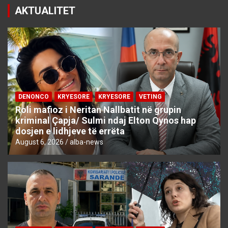
AKTUALITET
DENONCO
KRYESORE
KRYESORE
VETING
Roli mafioz i Neritan Nallbatit në grupin
kriminal Çapja/ Sulmi ndaj Elton Qynos hap
dosjen e lidhjeve të errëta
August 6, 2026
alba-news