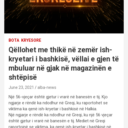
BOTA
KRYESORE
Qëllohet me thikë në zemër ish-
kryetari i bashkisë, vëllai e gjen të
mbuluar në gjak në magazinën e
shtëpisë
June 23, 2021
alba-news
Një 56-vjeçar është gjetur i vrarë në banesën e tij. Kjo
ngjarje e rëndë ka ndodhur në Greqi, ku raportohet se
viktima ka qenë ish-kryetar i bashkisë në Halkia.
Një ngjarje e rëndë ka ndodhur në Greqi, ku një 56 vjeçar
është gjetur i vrarë në banesën e tij. Mediet në Greqi
raportojnë se viktima, ka qenë ish-kryetar i bashkisë në