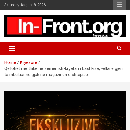
S
Saturday, August 8, 2026
k
i
p
t
o
c
o
n
t
Home
Kryesore
e
Qëllohet me thikë në zemër ish-kryetari i bashkisë, vëllai e gjen
n
të mbuluar në gjak në magazinën e shtëpisë
t