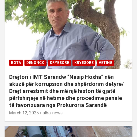
BOTA
DENONCO
KRYESORE
KRYESORE
VETING
Drejtori i IMT Sarandw “Nasip Hoxha” nën
akuzë për korrupsion dhe shpërdorim detyre/
Drejt arrestimit dhe më një histori të gjatë
përfshirjeje në hetime dhe procedime penale
të favorizuara nga Prokuroria Sarandë
March 12, 2025
alba-news