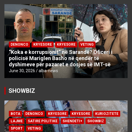
DENONCO
KRYESORE
KRYESORE
VETING
“Koka e korrupsionit” në Sarandë? Oficeri i
policisë Mariglen Basho në qendër të
dyshimeve për pazaret e dosjes së IMT-së
June 30, 2026
alba-news
SHOWBIZ
BOTA
DENONCO
KRYESORE
KRYESORE
KURIOZITETE
LAJME
SATIRE POLITIKE
SHENDETI+
SHOWBIZ
SPORT
VETING