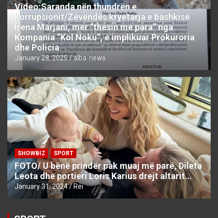
Video:Saranda nën thundrën e
korrupsionit/Zëvëndës kryetarja e bashkisë
Irena Marjani, mer “thesin me para” nga
Kompania “Kol Noku”, e implikuar Prokuroria
dhe Policia
January 28, 2025
alba-news
SHOWBIZ
SPORT
FOTO/ U bënë prindër pak muaj më parë, Dileta
Leota dhe portieri Loris Karius drejt altarit…
January 31, 2024
Rei