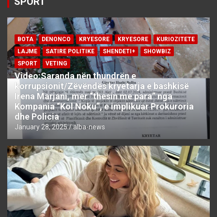
SPORT
BOTA
DENONCO
KRYESORE
KRYESORE
KURIOZITETE
LAJME
SATIRE POLITIKE
SHENDETI+
SHOWBIZ
SPORT
VETING
Video:Saranda nën thundrën e
korrupsionit/Zëvëndës kryetarja e bashkisë
Irena Marjani, mer “thesin me para” nga
Kompania “Kol Noku”, e implikuar Prokuroria
dhe Policia
January 28, 2025
alba-news