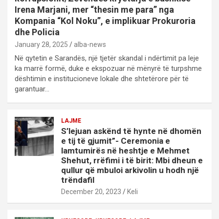
Irena Marjani, mer “thesin me para” nga
Kompania “Kol Noku”, e implikuar Prokuroria
dhe Policia
January 28, 2025
alba-news
Në qytetin e Sarandës, një tjetër skandal i ndërtimit pa leje
ka marrë formë, duke e ekspozuar në mënyrë të turpshme
dështimin e institucioneve lokale dhe shtetërore për të
garantuar…
LAJME
S’lejuan askënd të hynte në dhomën
e tij të gjumit”- Ceremonia e
lamtumirës në heshtje e Mehmet
Shehut, rrëfimi i të birit: Mbi dheun e
qullur që mbuloi arkivolin u hodh një
trëndafil
December 20, 2023
Keli