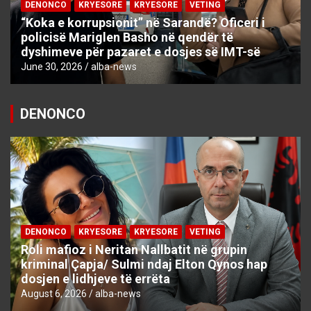
DENONCO
KRYESORE
KRYESORE
VETING
“Koka e korrupsionit” në Sarandë? Oficeri i
policisë Mariglen Basho në qendër të
dyshimeve për pazaret e dosjes së IMT-së
June 30, 2026
alba-news
DENONCO
DENONCO
KRYESORE
KRYESORE
VETING
Roli mafioz i Neritan Nallbatit në grupin
kriminal Çapja/ Sulmi ndaj Elton Qynos hap
dosjen e lidhjeve të errëta
August 6, 2026
alba-news