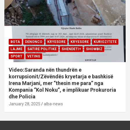
BOTA
DENONCO
KRYESORE
KRYESORE
KURIOZITETE
LAJME
SATIRE POLITIKE
SHENDETI+
SHOWBIZ
SPORT
VETING
Video:Saranda nën thundrën e
korrupsionit/Zëvëndës kryetarja e bashkisë
Irena Marjani, mer “thesin me para” nga
Kompania “Kol Noku”, e implikuar Prokuroria
dhe Policia
January 28, 2025
alba-news