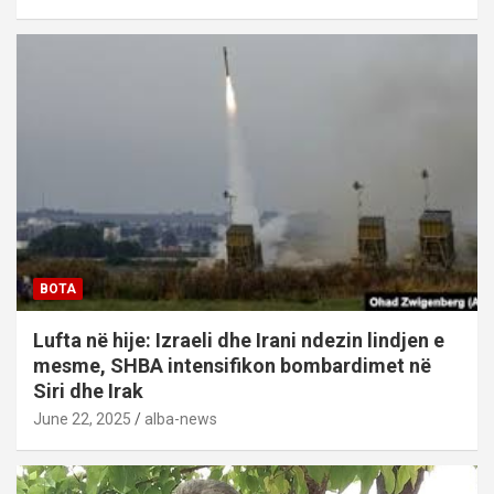
BOTA
Lufta në hije: Izraeli dhe Irani ndezin lindjen e
mesme, SHBA intensifikon bombardimet në
Siri dhe Irak
June 22, 2025
alba-news