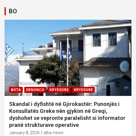
BO
BOTA
DENONCO
KRYESORE
KRYESORE
Skandal i dyfishtë në Gjirokastër: Punonjës i
Konsullatës Greke nën gjykim në Greqi,
dyshohet se vepronte paralelisht si informator
pranë strukturave operative
January 8, 2026
alba-news