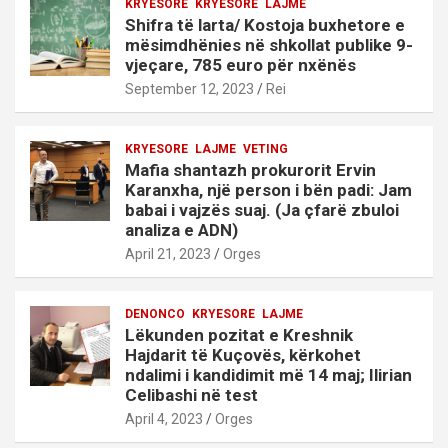
KRYESORE
KRYESORE
LAJME
Shifra të larta/ Kostoja buxhetore e
mësimdhënies në shkollat publike 9-
vjeçare, 785 euro për nxënës
September 12, 2023
Rei
KRYESORE
LAJME
VETING
Mafia shantazh prokurorit Ervin
Karanxha, një person i bën padi: Jam
babai i vajzës suaj. (Ja çfarë zbuloi
analiza e ADN)
April 21, 2023
Orges
DENONCO
KRYESORE
LAJME
Lëkunden pozitat e Kreshnik
Hajdarit të Kuçovës, kërkohet
ndalimi i kandidimit më 14 maj; Ilirian
Celibashi në test
April 4, 2023
Orges