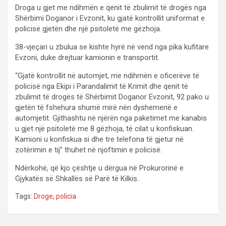
Droga u gjet me ndihmën e qenit të zbulimit të drogës nga
Shërbimi Doganor i Evzonit, ku gjatë kontrollit uniformat e
policisë gjetën dhe një psitoletë me gëzhoja.
38-vjeçari u zbulua se kishte hyrë në vend nga pika kufitare
Evzoni, duke drejtuar kamionin e transportit.
“Gjatë kontrollit në automjet, me ndihmën e oficerëve të
policisë nga Ekipi i Parandalimit të Krimit dhe qenit të
zbulimit të drogës të Shërbimit Doganor Evzonit, 92 pako u
gjetën të fshehura shumë mirë nën dyshemenë e
automjetit. Gjithashtu në njërën nga paketimet me kanabis
u gjet një psitoletë me 8 gëzhoja, të cilat u konfiskuan.
Kamioni u konfiskua si dhe tre telefona të gjetur në
zotërimin e tij” thuhet në njoftimin e policisë.
Ndërkohë, që kjo çështje u dërgua në Prokurorinë e
Gjykatës së Shkallës së Parë të Kilkis.
Tags:
Droge
,
policia