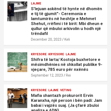
LAJME
S’lejuan askënd të hynte në dhomën
e tij të gjumit”- Ceremonia e
lamtumirës në heshtje e Mehmet
Shehut, rrëfimi i të birit: Mbi dheun e
qullur që mbuloi arkivolin u hodh një
trëndafil
December 20, 2023
Keli
KRYESORE
KRYESORE
LAJME
Shifra të larta/ Kostoja buxhetore e
mësimdhënies në shkollat publike 9-
vjeçare, 785 euro për nxënës
September 12, 2023
Rei
KRYESORE
LAJME
VETING
Mafia shantazh prokurorit Ervin
Karanxha, një person i bën padi: Jam
babai i vajzës suaj. (Ja çfarë zbuloi
analiza e ADN)