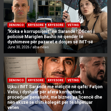
DENONCO
KRYESORE
KRYESORE
VETING
“Koka e korrupsionit” në Sarandë? Oficeri i
policisë Mariglen Basho në qendër të
dyshimeve për pazaret e dosjes së IMT-së
June 30, 2026
alba-news
DENONCO
KRYESORE
KRYESORE
VETING
Ujku i IMT Sarandë me mëlçitë në qafë/ Fatjon
Veliu, i dyshuar për afera korruptive, i
proceduar penalisht, me biznes pa licencë dhe
nën akuzë se shiti kolegët për të shpëtuar
veten