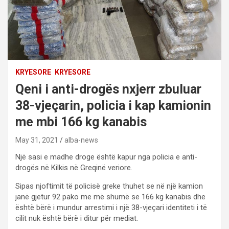
KRYESORE
KRYESORE
Qeni i anti-drogës nxjerr zbuluar
38-vjeçarin, policia i kap kamionin
me mbi 166 kg kanabis
May 31, 2021
alba-news
Një sasi e madhe droge është kapur nga policia e anti-
drogës në Kilkis në Greqinë veriore.
Sipas njoftimit të policisë greke thuhet se në një kamion
janë gjetur 92 pako me më shumë se 166 kg kanabis dhe
është bërë i mundur arrestimi i një 38-vjeçari identiteti i të
cilit nuk është bërë i ditur për mediat.