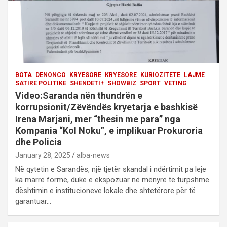
BOTA
DENONCO
KRYESORE
KRYESORE
KURIOZITETE
LAJME
SATIRE POLITIKE
SHENDETI+
SHOWBIZ
SPORT
VETING
Video:Saranda nën thundrën e
korrupsionit/Zëvëndës kryetarja e bashkisë
Irena Marjani, mer “thesin me para” nga
Kompania “Kol Noku”, e implikuar Prokuroria
dhe Policia
January 28, 2025
alba-news
Në qytetin e Sarandës, një tjetër skandal i ndërtimit pa leje
ka marrë formë, duke e ekspozuar në mënyrë të turpshme
dështimin e institucioneve lokale dhe shtetërore për të
garantuar…