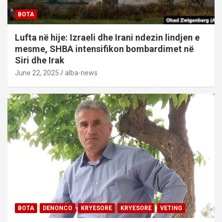
BOTA
Lufta në hije: Izraeli dhe Irani ndezin lindjen e
mesme, SHBA intensifikon bombardimet në
Siri dhe Irak
June 22, 2025
alba-news
BOTA
DENONCO
KRYESORE
KRYESORE
VETING