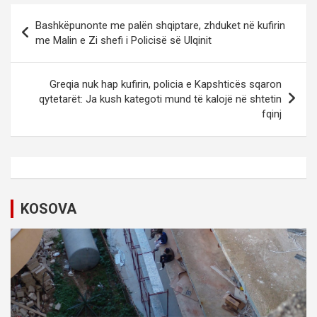
P
Bashkëpunonte me palën shqiptare, zhduket në kufirin
o
me Malin e Zi shefi i Policisë së Ulqinit
s
t
Greqia nuk hap kufirin, policia e Kapshticës sqaron
qytetarët: Ja kush kategoti mund të kalojë në shtetin
n
fqinj
a
v
i
g
KOSOVA
a
t
i
o
n