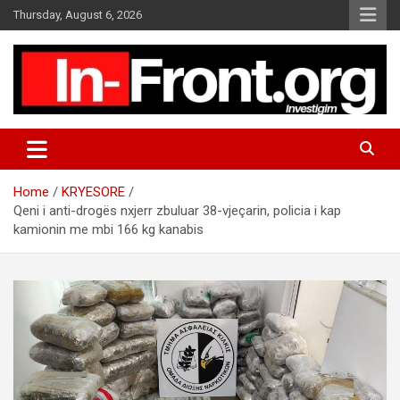
S
Thursday, August 6, 2026
k
i
p
t
o
c
o
n
t
Home
KRYESORE
e
Qeni i anti-drogës nxjerr zbuluar 38-vjeçarin, policia i kap
n
kamionin me mbi 166 kg kanabis
t