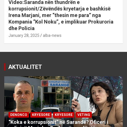
Video:Saranda nën thundrën e
korrupsionit/Zëvëndës kryetarja e bashkisë
Irena Marjani, mer “thesin me para” nga
Kompania “Kol Noku”, e implikuar Prokuroria
dhe Policia
January 28, 2025
alba-news
AKTUALITET
DENONCO
KRYESORE
KRYESORE
VETING
“Koka e korrupsionit” në Sarandë? Oficeri i