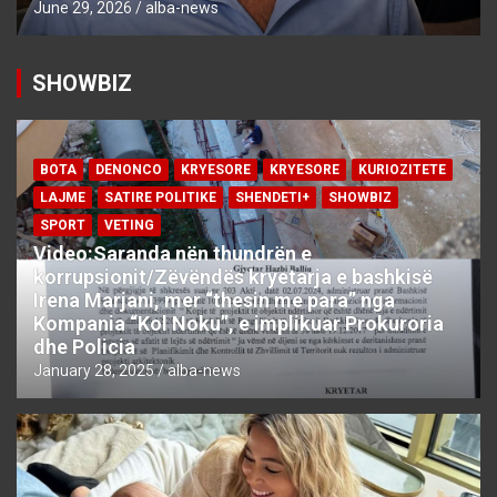
June 29, 2026
alba-news
SHOWBIZ
BOTA
DENONCO
KRYESORE
KRYESORE
KURIOZITETE
LAJME
SATIRE POLITIKE
SHENDETI+
SHOWBIZ
SPORT
VETING
Video:Saranda nën thundrën e
korrupsionit/Zëvëndës kryetarja e bashkisë
Irena Marjani, mer “thesin me para” nga
Kompania “Kol Noku”, e implikuar Prokuroria
dhe Policia
January 28, 2025
alba-news