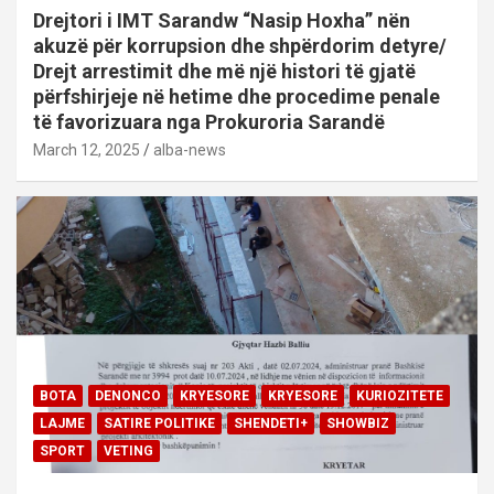
Drejtori i IMT Sarandw “Nasip Hoxha” nën
akuzë për korrupsion dhe shpërdorim detyre/
Drejt arrestimit dhe më një histori të gjatë
përfshirjeje në hetime dhe procedime penale
të favorizuara nga Prokuroria Sarandë
March 12, 2025
alba-news
BOTA
DENONCO
KRYESORE
KRYESORE
KURIOZITETE
LAJME
SATIRE POLITIKE
SHENDETI+
SHOWBIZ
SPORT
VETING