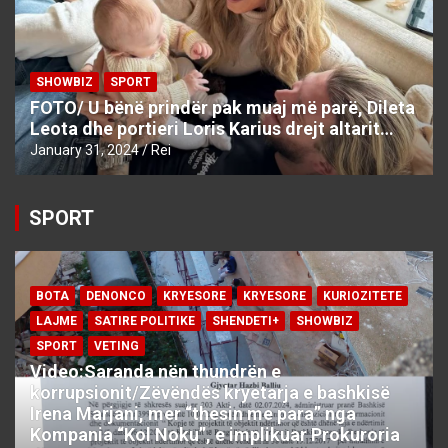
SHOWBIZ
SPORT
FOTO/ U bënë prindër pak muaj më parë, Dileta
Leota dhe portieri Loris Karius drejt altarit…
January 31, 2024
Rei
SPORT
BOTA
DENONCO
KRYESORE
KRYESORE
KURIOZITETE
LAJME
SATIRE POLITIKE
SHENDETI+
SHOWBIZ
SPORT
VETING
Video:Saranda nën thundrën e
korrupsionit/Zëvëndës kryetarja e bashkisë
Irena Marjani, mer “thesin me para” nga
Kompania “Kol Noku”, e implikuar Prokuroria