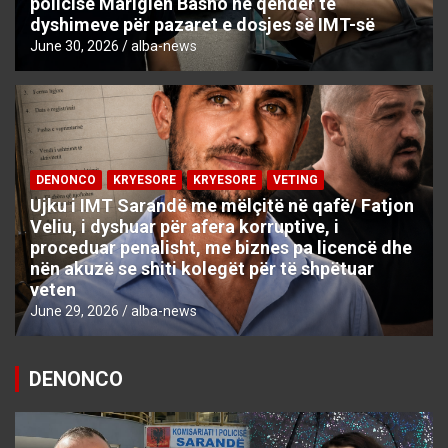
policisë Mariglen Basho në qendër të
dyshimeve për pazaret e dosjes së IMT-së
June 30, 2026
alba-news
DENONCO
KRYESORE
KRYESORE
VETING
Ujku i IMT Sarandë me mëlçitë në qafë/ Fatjon
Veliu, i dyshuar për afera korruptive, i
proceduar penalisht, me biznes pa licencë dhe
nën akuzë se shiti kolegët për të shpëtuar
veten
June 29, 2026
alba-news
DENONCO