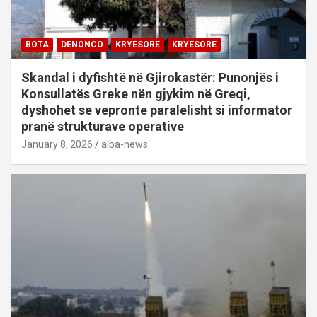
BOTA
DENONCO
KRYESORE
KRYESORE
Skandal i dyfishtë në Gjirokastër: Punonjës i
Konsullatës Greke nën gjykim në Greqi,
dyshohet se vepronte paralelisht si informator
pranë strukturave operative
January 8, 2026
alba-news