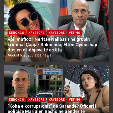
DENONCO
KRYESORE
KRYESORE
VETING
Roli mafioz i Neritan Nallbatit në grupin
kriminal Çapja/ Sulmi ndaj Elton Qynos hap
dosjen e lidhjeve të errëta
August 6, 2026
alba-news
DENONCO
KRYESORE
KRYESORE
VETING
“Koka e korrupsionit” në Sarandë? Oficeri i
policisë Mariglen Basho në qendër të