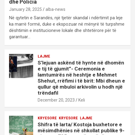
dhe Policia
January 28, 2025
alba-news
Në qytetin e Sarandës, një tjetër skandal i ndërtimit pa leje
ka marrë formë, duke e ekspozuar në mënyrë të turpshme
dështimin e institucioneve lokale dhe shtetërore për të
garantuar…
LAJME
S’lejuan askënd të hynte në dhomën
e tij të gjumit”- Ceremonia e
lamtumirës në heshtje e Mehmet
Shehut, rrëfimi i të birit: Mbi dheun e
qullur që mbuloi arkivolin u hodh një
trëndafil
December 20, 2023
Keli
KRYESORE
KRYESORE
LAJME
Shifra të larta/ Kostoja buxhetore e
mësimdhënies në shkollat publike 9-