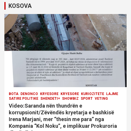
v
KOSOVA
i
g
a
t
i
o
n
BOTA
DENONCO
KRYESORE
KRYESORE
KURIOZITETE
LAJME
SATIRE POLITIKE
SHENDETI+
SHOWBIZ
SPORT
VETING
Video:Saranda nën thundrën e
korrupsionit/Zëvëndës kryetarja e bashkisë
Irena Marjani, mer “thesin me para” nga
Kompania “Kol Noku”, e implikuar Prokuroria