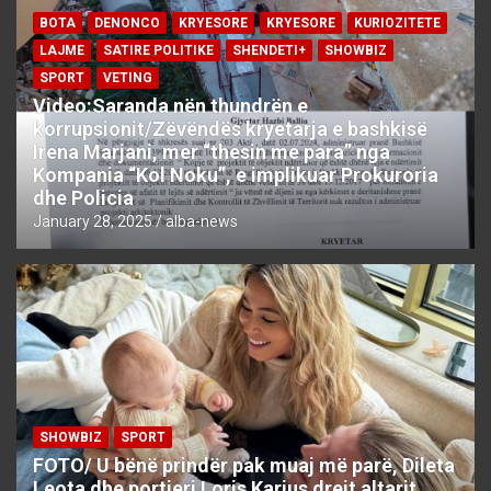
BOTA
DENONCO
KRYESORE
KRYESORE
KURIOZITETE
LAJME
SATIRE POLITIKE
SHENDETI+
SHOWBIZ
SPORT
VETING
Video:Saranda nën thundrën e
korrupsionit/Zëvëndës kryetarja e bashkisë
Irena Marjani, mer “thesin me para” nga
Kompania “Kol Noku”, e implikuar Prokuroria
dhe Policia
January 28, 2025
alba-news
SHOWBIZ
SPORT
FOTO/ U bënë prindër pak muaj më parë, Dileta
Leota dhe portieri Loris Karius drejt altarit…