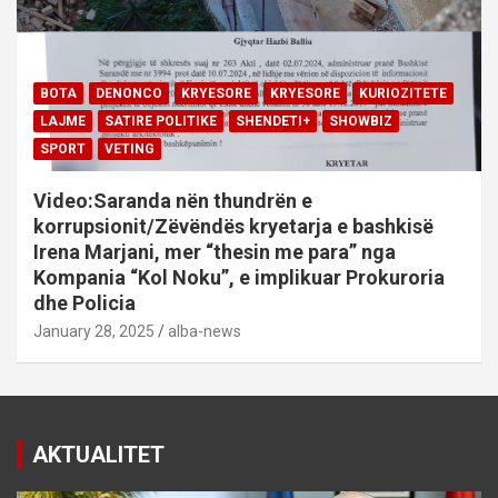
BOTA
DENONCO
KRYESORE
KRYESORE
KURIOZITETE
LAJME
SATIRE POLITIKE
SHENDETI+
SHOWBIZ
SPORT
VETING
Video:Saranda nën thundrën e
korrupsionit/Zëvëndës kryetarja e bashkisë
Irena Marjani, mer “thesin me para” nga
Kompania “Kol Noku”, e implikuar Prokuroria
dhe Policia
January 28, 2025
alba-news
AKTUALITET