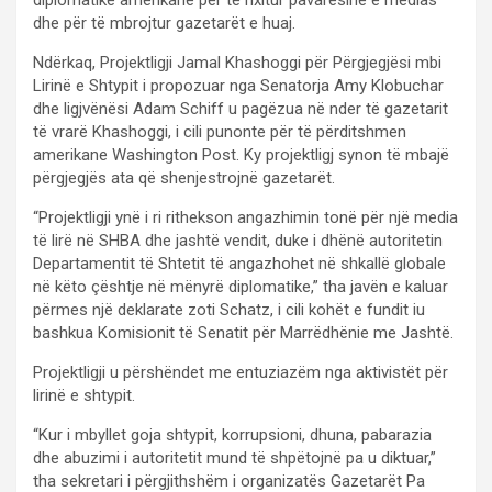
dhe për të mbrojtur gazetarët e huaj.
Ndërkaq, Projektligji Jamal Khashoggi për Përgjegjësi mbi
Lirinë e Shtypit i propozuar nga Senatorja Amy Klobuchar
dhe ligjvënësi Adam Schiff u pagëzua në nder të gazetarit
të vrarë Khashoggi, i cili punonte për të përditshmen
amerikane Washington Post. Ky projektligj synon të mbajë
përgjegjës ata që shenjestrojnë gazetarët.
“Projektligji ynë i ri rithekson angazhimin tonë për një media
të lirë në SHBA dhe jashtë vendit, duke i dhënë autoritetin
Departamentit të Shtetit të angazhohet në shkallë globale
në këto çështje në mënyrë diplomatike,” tha javën e kaluar
përmes një deklarate zoti Schatz, i cili kohët e fundit iu
bashkua Komisionit të Senatit për Marrëdhënie me Jashtë.
Projektligji u përshëndet me entuziazëm nga aktivistët për
lirinë e shtypit.
“Kur i mbyllet goja shtypit, korrupsioni, dhuna, pabarazia
dhe abuzimi i autoritetit mund të shpëtojnë pa u diktuar,”
tha sekretari i përgjithshëm i organizatës Gazetarët Pa