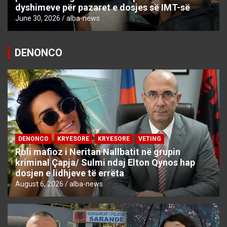
dyshimeve për pazaret e dosjes së IMT-së
June 30, 2026
alba-news
DENONCO
DENONCO
KRYESORE
KRYESORE
VETING
Roli mafioz i Neritan Nallbatit në grupin
kriminal Çapja/ Sulmi ndaj Elton Qynos hap
dosjen e lidhjeve të errëta
August 6, 2026
alba-news