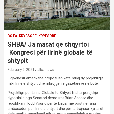
BOTA
KRYESORE
KRYESORE
SHBA/ Ja masat që shqyrtoi
Kongresi për lirinë globale të
shtypit
February 9, 2021
alba-news
Ligjvënësit amerikanë propozuan këtë muaj dy projektligje
mbi lirinë e shtypit dhe mbrojtjen e gazetarëve në botë.
Projektligji për Lirinë Globale të Shtypit lindi si përpjekje
dypartiake nga Senatori demokrat Brian Schatz dhe
republikani Todd Young për të krijuar një post në rang
ambasadori për lirinë e shtypit dhe për të trajnuar zyrtarët
diplomatikë amerikanë për të nxitur pavarësinë e medias