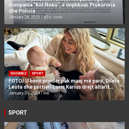
Kompania “Kol Noku”, e implikuar Prokuroria
dhe Policia
January 28, 2025
alba-news
SHOWBIZ
SPORT
FOTO/ U bënë prindër pak muaj më parë, Dileta
Leota dhe portieri Loris Karius drejt altarit…
January 31, 2024
Rei
SPORT