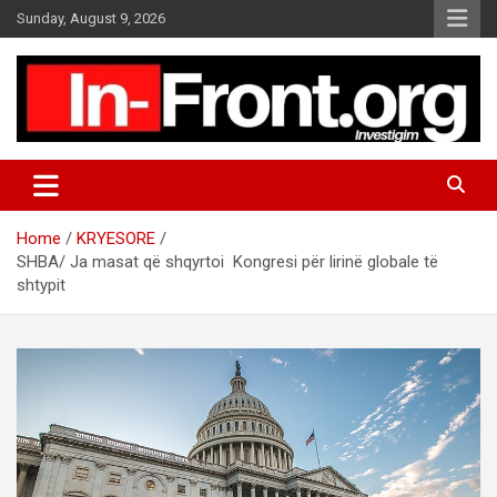
S
Sunday, August 9, 2026
k
i
p
t
o
c
o
n
t
Home
KRYESORE
e
SHBA/ Ja masat që shqyrtoi Kongresi për lirinë globale të
n
shtypit
t