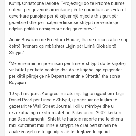
Kufinj, Christophe Deloire. “Projektligji do të krijonte burime
shtesë për qeverinë amerikane për të garantuar se zyrtarët
qeveritarë punojnë për të krijuar një mjedis të sigurt për
gazetarët dhe për nxitjen e lirisë së shtypit në vende që
ndjekin politika armiqësore ndaj gazetarëve”.
Annie Boyajian me Freedom House, tha se organizata e saj
është “krenare që mbështet Ligjin për Lirinë Globale të
Shtypit”.
“Me emërimin e një emisari për lirinë e shtypit do të krijohej
vizibilitet për këtë çështje dhe do të krijohej një epiqendër
për këtë përpjekje në Departamentin e Shtetit,” tha zonja
Boyajian.
10 vjet më parë, Kongresi miratoi një ligj të ngjashëm. Ligji
Daniel Pearl për Lirinë e Shtypit, i pagëzuar në kujtim të
gazetarit të Wall Street Journal, i cili u rrëmbye dhe u
ekzekutua nga ekstremistët në Pakistan në 2002, kërkon
nga Departamenti i Shtetit të hartojë raporte me të dhëna
mbi kufizimet mbi lirinë e shtypit, të cilat përfshihen në
analizën vjetore të gjendjes së të drejtave të njeriut.