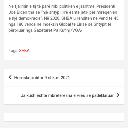
Në fjalimin e tij të parë mbi politikën e jashtme, Presidenti
Joe Biden tha se “një shtyp i lirë është jetik për mirëqenien
e një demokracie”. Në 2020, SHBA u renditën në vend të 45
nga 180 vende në Indeksin Global të Lirisë së Shtypit të
përpiluar nga Gazetarët Pa Kufinj./VOA/
Tags:
SHBA
P
Horoskopi ditor 9 shkurt 2021
o
s
Ja kush është mbretëresha e vilës së padeklaruar
t
n
a