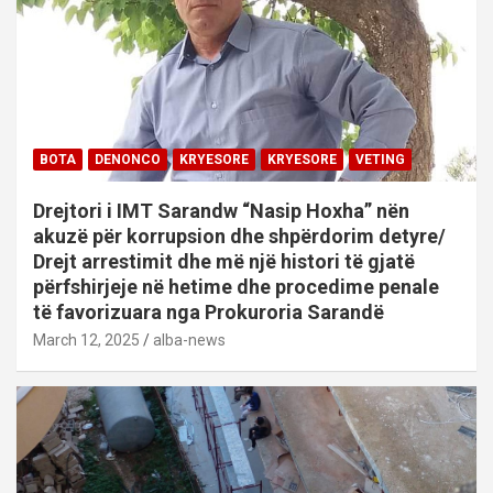
BOTA
DENONCO
KRYESORE
KRYESORE
VETING
Drejtori i IMT Sarandw “Nasip Hoxha” nën
akuzë për korrupsion dhe shpërdorim detyre/
Drejt arrestimit dhe më një histori të gjatë
përfshirjeje në hetime dhe procedime penale
të favorizuara nga Prokuroria Sarandë
March 12, 2025
alba-news