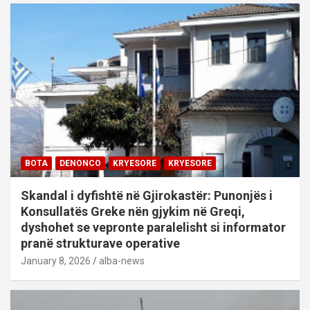
BOTA
DENONCO
KRYESORE
KRYESORE
Skandal i dyfishtë në Gjirokastër: Punonjës i
Konsullatës Greke nën gjykim në Greqi,
dyshohet se vepronte paralelisht si informator
pranë strukturave operative
January 8, 2026
alba-news