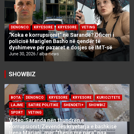
DENONCO
KRYESORE
KRYESORE
VETING
“Koka e korrupsionit” në Sarandë? Oficeri i
policisë Mariglen Basho në qendër të
dyshimeve për pazaret e dosjes së IMT-së
June 30, 2026
alba-news
SHOWBIZ
BOTA
DENONCO
KRYESORE
KRYESORE
KURIOZITETE
LAJME
SATIRE POLITIKE
SHENDETI+
SHOWBIZ
SPORT
VETING
Video:Saranda nën thundrën e
korrupsionit/Zëvëndës kryetarja e bashkisë
Irena Marjani, mer “thesin me para” nga