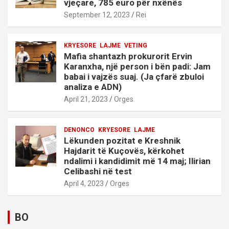
vjeçare, 785 euro për nxënës
September 12, 2023
Rei
KRYESORE
LAJME
VETING
Mafia shantazh prokurorit Ervin
Karanxha, një person i bën padi: Jam
babai i vajzës suaj. (Ja çfarë zbuloi
analiza e ADN)
April 21, 2023
Orges
DENONCO
KRYESORE
LAJME
Lëkunden pozitat e Kreshnik
Hajdarit të Kuçovës, kërkohet
ndalimi i kandidimit më 14 maj; Ilirian
Celibashi në test
April 4, 2023
Orges
BO