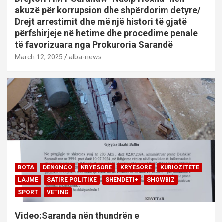
akuzë për korrupsion dhe shpërdorim detyre/
Drejt arrestimit dhe më një histori të gjatë
përfshirjeje në hetime dhe procedime penale
të favorizuara nga Prokuroria Sarandë
March 12, 2025
alba-news
BOTA
DENONCO
KRYESORE
KRYESORE
KURIOZITETE
LAJME
SATIRE POLITIKE
SHENDETI+
SHOWBIZ
SPORT
VETING
Video:Saranda nën thundrën e