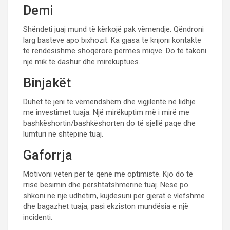
Demi
Shëndeti juaj mund të kërkojë pak vëmendje. Qëndroni
larg basteve apo bixhozit. Ka gjasa të krijoni kontakte
të rëndësishme shoqërore përmes miqve. Do të takoni
një mik të dashur dhe mirëkuptues.
Binjakët
Duhet të jeni të vëmendshëm dhe vigjilentë në lidhje
me investimet tuaja. Një mirëkuptim më i mirë me
bashkëshortin/bashkëshorten do të sjellë paqe dhe
lumturi në shtëpinë tuaj.
Gaforrja
Motivoni veten për të qenë më optimistë. Kjo do të
rrisë besimin dhe përshtatshmërinë tuaj. Nëse po
shkoni në një udhëtim, kujdesuni për gjërat e vlefshme
dhe bagazhet tuaja, pasi ekziston mundësia e një
incidenti.