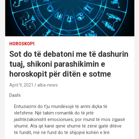
HOROSKOPI
Sot do të debatoni me të dashurin
tuaj, shikoni parashikimin e
horoskopit për ditën e sotme
April 9, 2021
alba-news
Dashi
Entuziazmi do t’ju mundësojë të arrini diçka të
vlefshme. Një takim romantik do të jetë
jashtëzakonisht emocionues, por mund të mos zgjasë
shumë. Ata që kanë qenë shumë të zënë gjatë ditëve
të fundit, më në fund do të shijojnë kohën e lirë.