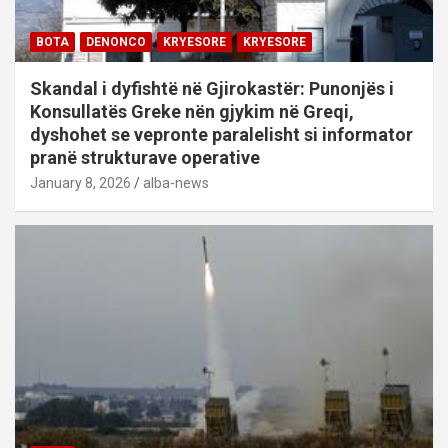
BOTA
DENONCO
KRYESORE
KRYESORE
Skandal i dyfishtë në Gjirokastër: Punonjës i
Konsullatës Greke nën gjykim në Greqi,
dyshohet se vepronte paralelisht si informator
pranë strukturave operative
January 8, 2026
alba-news