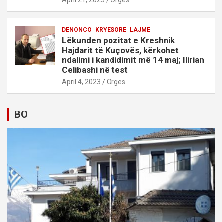
April 21, 2023
Orges
DENONCO
KRYESORE
LAJME
Lëkunden pozitat e Kreshnik
Hajdarit të Kuçovës, kërkohet
ndalimi i kandidimit më 14 maj; Ilirian
Celibashi në test
April 4, 2023
Orges
BO