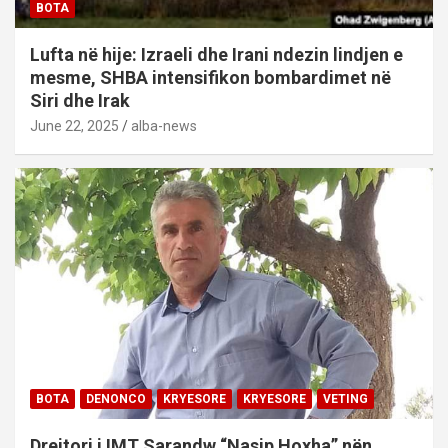
BOTA
Lufta në hije: Izraeli dhe Irani ndezin lindjen e
mesme, SHBA intensifikon bombardimet në
Siri dhe Irak
June 22, 2025
alba-news
BOTA
DENONCO
KRYESORE
KRYESORE
VETING
Drejtori i IMT Sarandw “Nasip Hoxha” nën