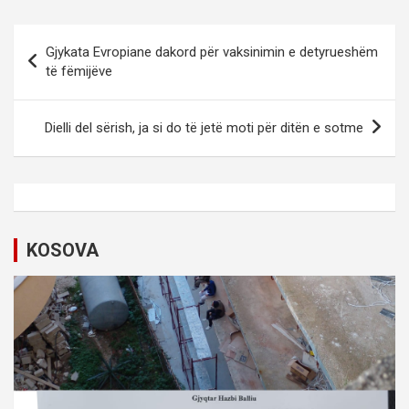
P
Gjykata Evropiane dakord për vaksinimin e detyrueshëm
o
të fëmijëve
s
t
Dielli del sërish, ja si do të jetë moti për ditën e sotme
n
a
v
i
KOSOVA
g
a
t
i
o