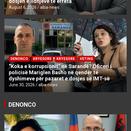
dosjen e lidhjeve të errëta
August 6, 2026
alba-news
DENONCO
KRYESORE
KRYESORE
VETING
“Koka e korrupsionit” në Sarandë? Oficeri i
policisë Mariglen Basho në qendër të
dyshimeve për pazaret e dosjes së IMT-së
June 30, 2026
alba-news
DENONCO