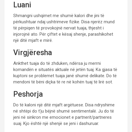
Luani
Shmangni ushqimet me shumë kalori dhe jini të
përkushtuar ndaj ushtrimeve fizike. Disa njerëz mund
të përpiqen të provokojnë nervat tuaja, thjesht i
injorojnë ato. Për çiftet e kësaj shenje, parashikohet
një ditë mjaft e mirë.
Virgjëresha
Ankthet tuaja do të zhduken, ndërsa ju merrni
komandën e situatës aktuale në jetën tuaj. Ka gjasa të
kuptoni se problemet tuaja janë shumë delikate. Do të
mendoni të bëni diçka të re në kohën tuaj të lirë sot.
Peshorja
Do të kaloni një ditë mjaft argëtuese. Disa ndryshime
në shtëpi do t’ju bëjnë shumë sentimentalë. Ju do të
jeni në sinkron me emocionet e partnerit/partneres
suaj. Kjo është një shenjë se jeni i dashuruar.