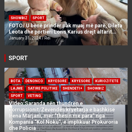
SHOWBIZ
SPORT
FOTO/ U bënë prindër pak muaj më parë, Dileta
Leota dhe portieri Loris Karius drejt altarit…
January 31, 2024
Rei
SPORT
BOTA
DENONCO
KRYESORE
KRYESORE
KURIOZITETE
LAJME
SATIRE POLITIKE
SHENDETI+
SHOWBIZ
SPORT
VETING
Video:Saranda nën thundrën e
korrupsionit/Zëvëndës kryetarja e bashkisë
Irena Marjani, mer “thesin me para” nga
Kompania “Kol Noku”, e implikuar Prokuroria
dhe Policia