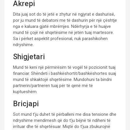
Akrepi
Dita juaj sot do të jetë e zhytur në ngjyrat e dashurisë,
por ju mund të debatoni me të dashurin për një çështje
nga e kaluara gjatë mbrëmjes. Ndërhyrja e të huajve
mund të çojë në shqetësime në jetën tuaj martesore.
Sa i përket aspektit profesional, nuk parashikohen
ndryshime.
Shigjetari
Mund të keni një përmirësim të vogël të pozicionit tuaj
financiar. Shëndeti i bashkëshortit/bashkëshortes suaj
mund të shkaktojë shqetësime. Mundohuni ta bindni
partnerin/partneren tuaj për të qenë më të
kuptueshëm.
Bricjapi
Sot mund t’ju duhet të përballeni me disa tensione dhe
ndryshime mendimesh që do t’ju bëjnë të ndiheni të
irrituar dhe të shqetësuar. Miqtë do t’jua zbukurojnë