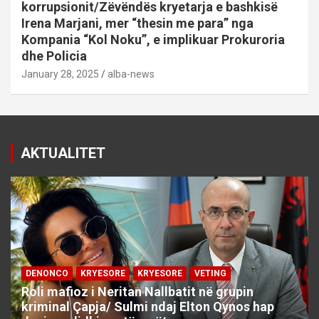
korrupsionit/Zëvëndës kryetarja e bashkisë
Irena Marjani, mer “thesin me para” nga
Kompania “Kol Noku”, e implikuar Prokuroria
dhe Policia
January 28, 2025
alba-news
AKTUALITET
DENONCO
KRYESORE
KRYESORE
VETING
Roli mafioz i Neritan Nallbatit në grupin
kriminal Çapja/ Sulmi ndaj Elton Qynos hap