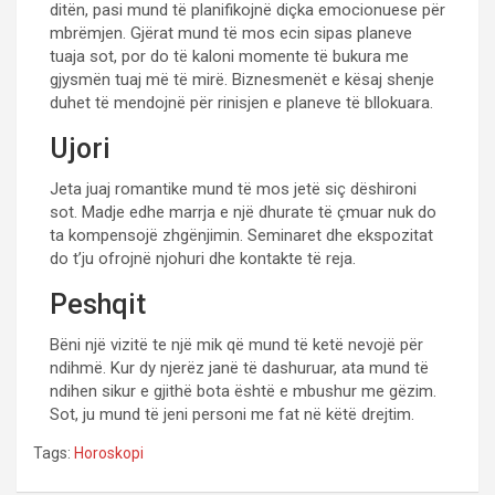
ditën, pasi mund të planifikojnë diçka emocionuese për
mbrëmjen. Gjërat mund të mos ecin sipas planeve
tuaja sot, por do të kaloni momente të bukura me
gjysmën tuaj më të mirë. Biznesmenët e kësaj shenje
duhet të mendojnë për rinisjen e planeve të bllokuara.
Ujori
Jeta juaj romantike mund të mos jetë siç dëshironi
sot. Madje edhe marrja e një dhurate të çmuar nuk do
ta kompensojë zhgënjimin. Seminaret dhe ekspozitat
do t’ju ofrojnë njohuri dhe kontakte të reja.
Peshqit
Bëni një vizitë te një mik që mund të ketë nevojë për
ndihmë. Kur dy njerëz janë të dashuruar, ata mund të
ndihen sikur e gjithë bota është e mbushur me gëzim.
Sot, ju mund të jeni personi me fat në këtë drejtim.
Tags:
Horoskopi