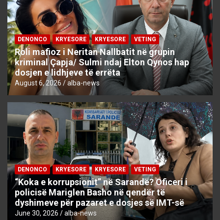
DENONCO
KRYESORE
KRYESORE
VETING
Roli mafioz i Neritan Nallbatit në grupin
kriminal Çapja/ Sulmi ndaj Elton Qynos hap
dosjen e lidhjeve të errëta
August 6, 2026
alba-news
DENONCO
KRYESORE
KRYESORE
VETING
“Koka e korrupsionit” në Sarandë? Oficeri i
policisë Mariglen Basho në qendër të
dyshimeve për pazaret e dosjes së IMT-së
June 30, 2026
alba-news