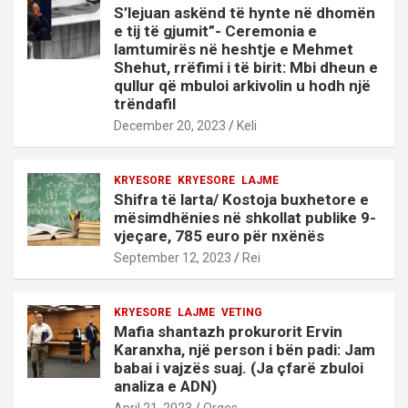
S’lejuan askënd të hynte në dhomën
e tij të gjumit”- Ceremonia e
lamtumirës në heshtje e Mehmet
Shehut, rrëfimi i të birit: Mbi dheun e
qullur që mbuloi arkivolin u hodh një
trëndafil
December 20, 2023
Keli
KRYESORE
KRYESORE
LAJME
Shifra të larta/ Kostoja buxhetore e
mësimdhënies në shkollat publike 9-
vjeçare, 785 euro për nxënës
September 12, 2023
Rei
KRYESORE
LAJME
VETING
Mafia shantazh prokurorit Ervin
Karanxha, një person i bën padi: Jam
babai i vajzës suaj. (Ja çfarë zbuloi
analiza e ADN)