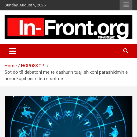
S
Sunday, August 9, 2026
k
i
p
t
o
c
o
n
t
Home
HOROSKOPI
e
Sot do të debatoni me të dashurin tuaj, shikoni parashikimin e
n
horoskopit për ditën e sotme
t