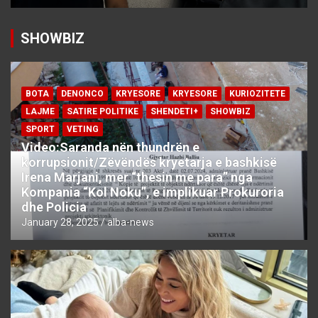
SHOWBIZ
BOTA
DENONCO
KRYESORE
KRYESORE
KURIOZITETE
LAJME
SATIRE POLITIKE
SHENDETI+
SHOWBIZ
SPORT
VETING
Video:Saranda nën thundrën e
korrupsionit/Zëvëndës kryetarja e bashkisë
Irena Marjani, mer “thesin me para” nga
Kompania “Kol Noku”, e implikuar Prokuroria
dhe Policia
January 28, 2025
alba-news