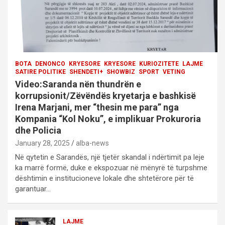
n
BOTA
DENONCO
KRYESORE
KRYESORE
KURIOZITETE
LAJME
SATIRE POLITIKE
SHENDETI+
SHOWBIZ
SPORT
VETING
Video:Saranda nën thundrën e
korrupsionit/Zëvëndës kryetarja e bashkisë
Irena Marjani, mer “thesin me para” nga
Kompania “Kol Noku”, e implikuar Prokuroria
dhe Policia
January 28, 2025
alba-news
Në qytetin e Sarandës, një tjetër skandal i ndërtimit pa leje
ka marrë formë, duke e ekspozuar në mënyrë të turpshme
dështimin e institucioneve lokale dhe shtetërore për të
garantuar…
LAJME