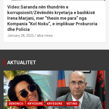
Video:Saranda nën thundrën e
korrupsionit/Zëvëndës kryetarja e bashkisë
Irena Marjani, mer “thesin me para” nga
Kompania “Kol Noku”, e implikuar Prokuroria
dhe Policia
January 28, 2025
alba-news
AKTUALITET
DENONCO
KRYESORE
KRYESORE
VETING