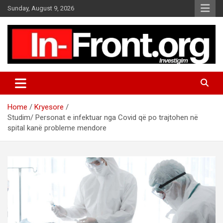
S
Sunday, August 9, 2026
k
i
p
t
o
c
o
n
t
Home
Kryesore
e
Studim/ Personat e infektuar nga Covid që po trajtohen në
n
spital kanë probleme mendore
t