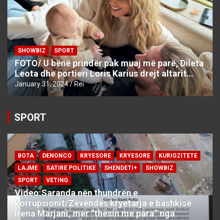
SHOWBIZ
SPORT
FOTO/ U bënë prindër pak muaj më parë, Dileta
Leota dhe portieri Loris Karius drejt altarit…
January 31, 2024
Rei
SPORT
BOTA
DENONCO
KRYESORE
KRYESORE
KURIOZITETE
LAJME
SATIRE POLITIKE
SHENDETI+
SHOWBIZ
SPORT
VETING
Video:Saranda nën thundrën e
korrupsionit/Zëvëndës kryetarja e bashkisë
Irena Marjani, mer “thesin me para” nga