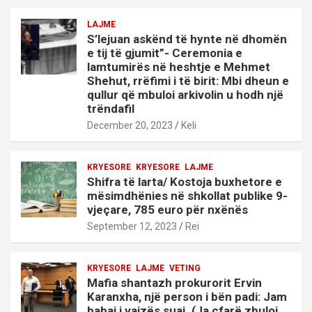
LAJME
S’lejuan askënd të hynte në dhomën
e tij të gjumit”- Ceremonia e
lamtumirës në heshtje e Mehmet
Shehut, rrëfimi i të birit: Mbi dheun e
qullur që mbuloi arkivolin u hodh një
trëndafil
December 20, 2023
Keli
KRYESORE
KRYESORE
LAJME
Shifra të larta/ Kostoja buxhetore e
mësimdhënies në shkollat publike 9-
vjeçare, 785 euro për nxënës
September 12, 2023
Rei
KRYESORE
LAJME
VETING
Mafia shantazh prokurorit Ervin
Karanxha, një person i bën padi: Jam
babai i vajzës suaj. (Ja çfarë zbuloi