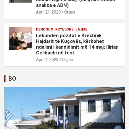
analiza e ADN)
April 21, 2023
Orges
DENONCO
KRYESORE
LAJME
Lëkunden pozitat e Kreshnik
Hajdarit të Kuçovës, kërkohet
ndalimi i kandidimit më 14 maj; Ilirian
Celibashi në test
April 4, 2023
Orges
BO