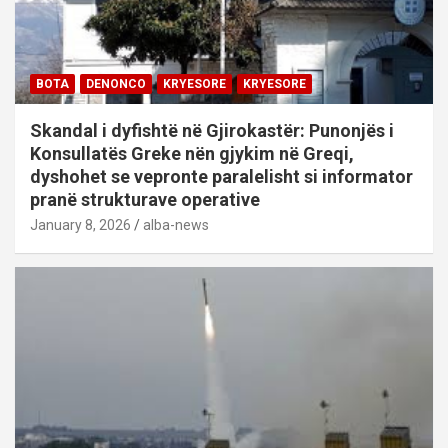
BOTA
DENONCO
KRYESORE
KRYESORE
Skandal i dyfishtë në Gjirokastër: Punonjës i
Konsullatës Greke nën gjykim në Greqi,
dyshohet se vepronte paralelisht si informator
pranë strukturave operative
January 8, 2026
alba-news