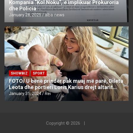
Kompania “Kol Noku”, e implikuar Prokuroria
dhe Policia
January 28, 2025
alba-news
SHOWBIZ
SPORT
FOTO/ U bënë prindër pak muaj më parë, Dileta
Leota dhe portieri Loris Karius drejt altarit…
January 31, 2024
Rei
Copyright © 2026