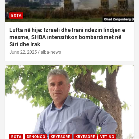
BOTA
Lufta në hije: Izraeli dhe Irani ndezin lindjen e
mesme, SHBA intensifikon bombardimet në
Siri dhe Irak
June 22, 2025
alba-news
BOTA
DENONCO
KRYESORE
KRYESORE
VETING