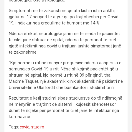
Simptomat më të zakonshme që ata kishin ishin ankthi, i
gjetur në 17 përqind të atyre qe po trajtoheshin për Covid-
19, i ndjekur nga çregullime të humorit me 14 %.
Ndërsa efektet neurologjike janë më të rënda te pacientët
të cilët janë shtruar në spital, ndërsa te personat të cilët
gjatë infektimit nga covid u trajtuan jashtë simptomat janë
të zakonshme.
“Kjo normë u rrit në mënyrë progresive ndërsa ashpërsia e
sëmundjes Covid-19 u rrit. Nëse shikojmë pacientët që u
shtruan në spital, kjo normë u rrit në 39 për qind”, tha
Maxime Taquet, një akademik klinik akademik në psikiatri në
Universitetin e Oksfordit dhe bashkautor i studimit të ri.
Rezultatet e këtij studimi sipas studiuesve do të ndihmojnë
në mënyrën e trajtimit që sistemi I kujdesit shëndetësor
duhet të ndjekë për personat të cilët janë të infektuar nga
koronavirus.
Tags:
covid
,
studim