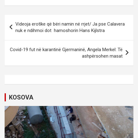
P
Videoja erotìke që bëri namin në rrjet/ Ja pse Calavera
o
nuk e ndihmoi dot hamoshorin Hans Kijlstra
s
t
Covid-19 fut në karantinë Gjermaninë, Angela Merkel: Të
ashpërsohen masat
n
a
v
i
KOSOVA
g
a
t
i
o