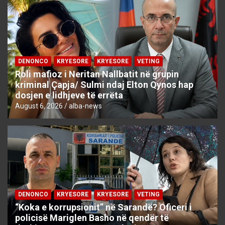
DENONCO
KRYESORE
KRYESORE
VETING
Roli mafioz i Neritan Nallbatit në grupin
kriminal Çapja/ Sulmi ndaj Elton Qynos hap
dosjen e lidhjeve të errëta
August 6, 2026
alba-news
DENONCO
KRYESORE
KRYESORE
VETING
“Koka e korrupsionit” në Sarandë? Oficeri i
policisë Mariglen Basho në qendër të