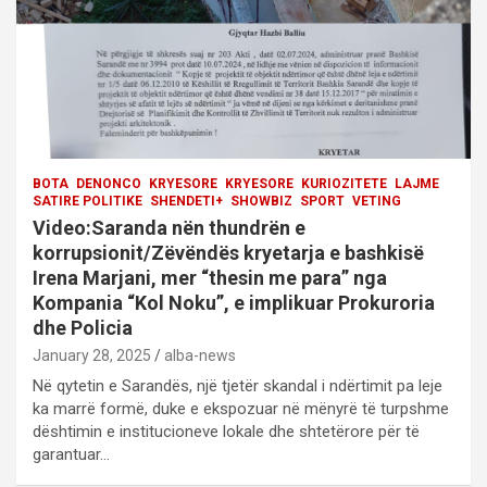
n
BOTA
DENONCO
KRYESORE
KRYESORE
KURIOZITETE
LAJME
SATIRE POLITIKE
SHENDETI+
SHOWBIZ
SPORT
VETING
Video:Saranda nën thundrën e
korrupsionit/Zëvëndës kryetarja e bashkisë
Irena Marjani, mer “thesin me para” nga
Kompania “Kol Noku”, e implikuar Prokuroria
dhe Policia
January 28, 2025
alba-news
Në qytetin e Sarandës, një tjetër skandal i ndërtimit pa leje
ka marrë formë, duke e ekspozuar në mënyrë të turpshme
dështimin e institucioneve lokale dhe shtetërore për të
garantuar…