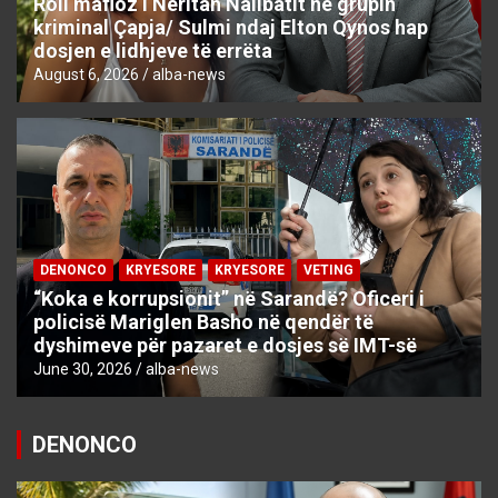
Roli mafioz i Neritan Nallbatit në grupin
kriminal Çapja/ Sulmi ndaj Elton Qynos hap
dosjen e lidhjeve të errëta
August 6, 2026
alba-news
DENONCO
KRYESORE
KRYESORE
VETING
“Koka e korrupsionit” në Sarandë? Oficeri i
policisë Mariglen Basho në qendër të
dyshimeve për pazaret e dosjes së IMT-së
June 30, 2026
alba-news
DENONCO