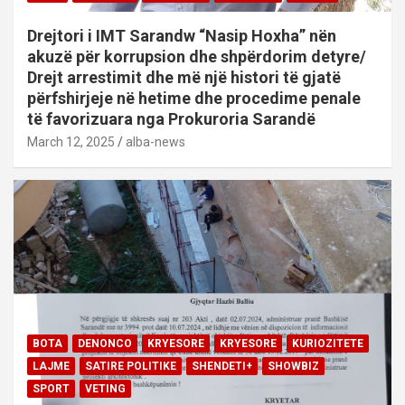
Drejtori i IMT Sarandw “Nasip Hoxha” nën
akuzë për korrupsion dhe shpërdorim detyre/
Drejt arrestimit dhe më një histori të gjatë
përfshirjeje në hetime dhe procedime penale
të favorizuara nga Prokuroria Sarandë
March 12, 2025
alba-news
BOTA
DENONCO
KRYESORE
KRYESORE
KURIOZITETE
LAJME
SATIRE POLITIKE
SHENDETI+
SHOWBIZ
SPORT
VETING