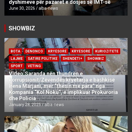
dyshimeve për pazaret e dosjes së IMT-së
June 30, 2026
alba-news
SHOWBIZ
BOTA
DENONCO
KRYESORE
KRYESORE
KURIOZITETE
LAJME
SATIRE POLITIKE
SHENDETI+
SHOWBIZ
SPORT
VETING
Video:Saranda nën thundrën e
korrupsionit/Zëvëndës kryetarja e bashkisë
Irena Marjani, mer “thesin me para” nga
Kompania “Kol Noku”, e implikuar Prokuroria
dhe Policia
January 28, 2025
alba-news