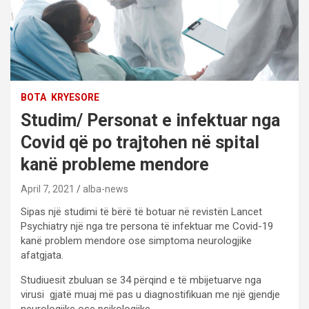
BOTA
KRYESORE
Studim/ Personat e infektuar nga
Covid që po trajtohen në spital
kanë probleme mendore
April 7, 2021
alba-news
Sipas një studimi të bërë të botuar në revistën Lancet
Psychiatry një nga tre persona të infektuar me Covid-19
kanë problem mendore ose simptoma neurologjike
afatgjata.
Studiuesit zbuluan se 34 përqind e të mbijetuarve nga
virusi gjatë muaj më pas u diagnostifikuan me një gjendje
neurologjike ose psikologjike.