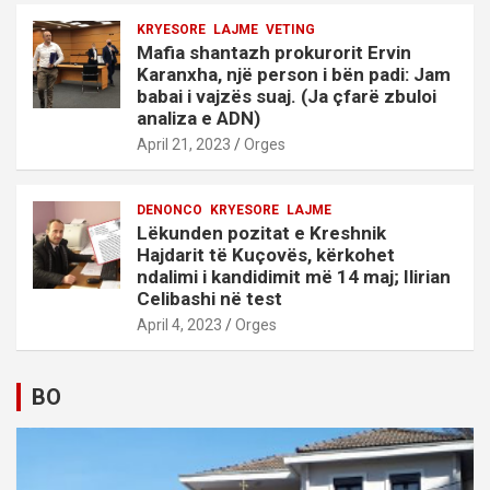
KRYESORE
LAJME
VETING
Mafia shantazh prokurorit Ervin
Karanxha, një person i bën padi: Jam
babai i vajzës suaj. (Ja çfarë zbuloi
analiza e ADN)
April 21, 2023
Orges
DENONCO
KRYESORE
LAJME
Lëkunden pozitat e Kreshnik
Hajdarit të Kuçovës, kërkohet
ndalimi i kandidimit më 14 maj; Ilirian
Celibashi në test
April 4, 2023
Orges
BO