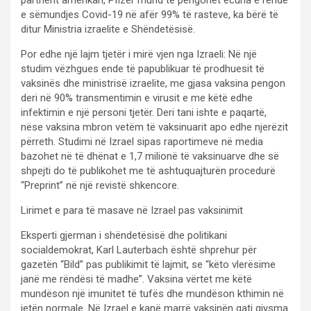
e sëmundjes Covid-19 në afër 99% të rasteve, ka bërë të
ditur Ministria izraelite e Shëndetësisë.
Por edhe një lajm tjetër i mirë vjen nga Izraeli: Në një
studim vëzhgues ende të papublikuar të prodhuesit të
vaksinës dhe ministrisë izraelite, me gjasa vaksina pengon
deri në 90% transmentimin e virusit e me këtë edhe
infektimin e një personi tjetër. Deri tani ishte e paqartë,
nëse vaksina mbron vetëm të vaksinuarit apo edhe njerëzit
përreth. Studimi në Izrael sipas raportimeve në media
bazohet në të dhënat e 1,7 milionë të vaksinuarve dhe së
shpejti do të publikohet me të ashtuquajturën procedurë
“Preprint” në një revistë shkencore.
Lirimet e para të masave në Izrael pas vaksinimit
Eksperti gjerman i shëndetësisë dhe politikani
socialdemokrat, Karl Lauterbach është shprehur për
gazetën “Bild” pas publikimit të lajmit, se “këto vlerësime
janë me rëndësi të madhe”. Vaksina vërtet me këtë
mundëson një imunitet të tufës dhe mundëson kthimin në
jetën normale. Në Izrael e kanë marrë vaksinën gati gjysma