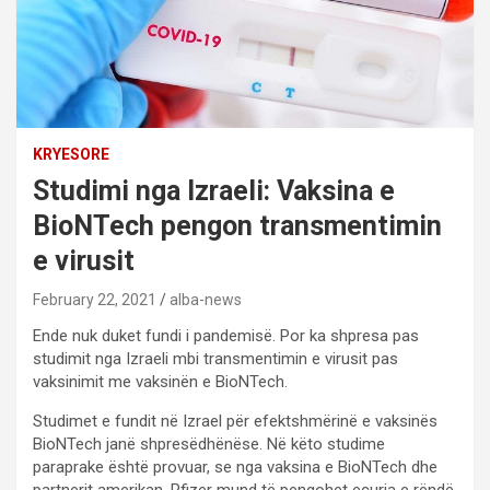
KRYESORE
Studimi nga Izraeli: Vaksina e
BioNTech pengon transmentimin
e virusit
February 22, 2021
alba-news
Ende nuk duket fundi i pandemisë. Por ka shpresa pas
studimit nga Izraeli mbi transmentimin e virusit pas
vaksinimit me vaksinën e BioNTech.
Studimet e fundit në Izrael për efektshmërinë e vaksinës
BioNTech janë shpresëdhënëse. Në këto studime
paraprake është provuar, se nga vaksina e BioNTech dhe
partnerit amerikan, Pfizer mund të pengohet ecuria e rëndë