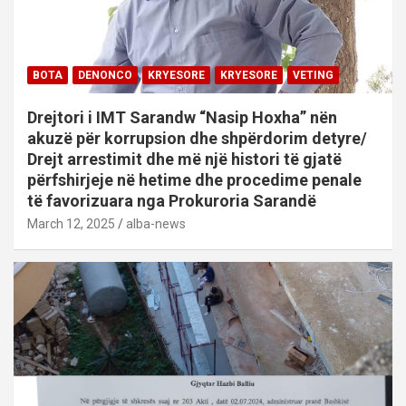
BOTA
DENONCO
KRYESORE
KRYESORE
VETING
Drejtori i IMT Sarandw “Nasip Hoxha” nën
akuzë për korrupsion dhe shpërdorim detyre/
Drejt arrestimit dhe më një histori të gjatë
përfshirjeje në hetime dhe procedime penale
të favorizuara nga Prokuroria Sarandë
March 12, 2025
alba-news