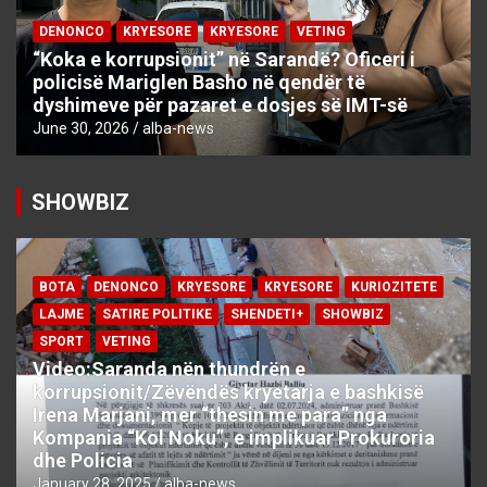
DENONCO
KRYESORE
KRYESORE
VETING
“Koka e korrupsionit” në Sarandë? Oficeri i
policisë Mariglen Basho në qendër të
dyshimeve për pazaret e dosjes së IMT-së
June 30, 2026
alba-news
SHOWBIZ
BOTA
DENONCO
KRYESORE
KRYESORE
KURIOZITETE
LAJME
SATIRE POLITIKE
SHENDETI+
SHOWBIZ
SPORT
VETING
Video:Saranda nën thundrën e
korrupsionit/Zëvëndës kryetarja e bashkisë
Irena Marjani, mer “thesin me para” nga
Kompania “Kol Noku”, e implikuar Prokuroria
dhe Policia
January 28, 2025
alba-news