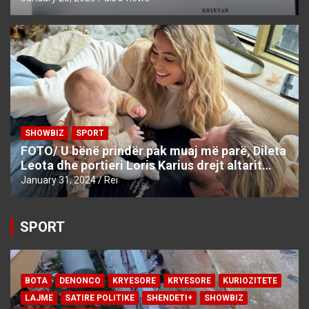
SHOWBIZ
SPORT
FOTO/ U bënë prindër pak muaj më parë, Dileta
Leota dhe portieri Loris Karius drejt altarit…
January 31, 2024
Rei
SPORT
BOTA
DENONCO
KRYESORE
KRYESORE
KURIOZITETE
LAJME
SATIRE POLITIKE
SHENDETI+
SHOWBIZ