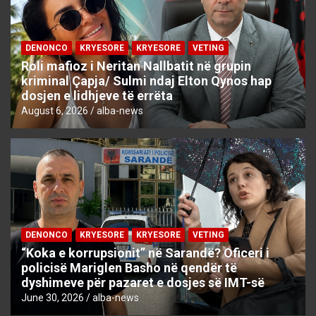
DENONCO
KRYESORE
KRYESORE
VETING
Roli mafioz i Neritan Nallbatit në grupin
kriminal Çapja/ Sulmi ndaj Elton Qynos hap
dosjen e lidhjeve të errëta
August 6, 2026
alba-news
DENONCO
KRYESORE
KRYESORE
VETING
“Koka e korrupsionit” në Sarandë? Oficeri i
policisë Mariglen Basho në qendër të
dyshimeve për pazaret e dosjes së IMT-së
June 30, 2026
alba-news