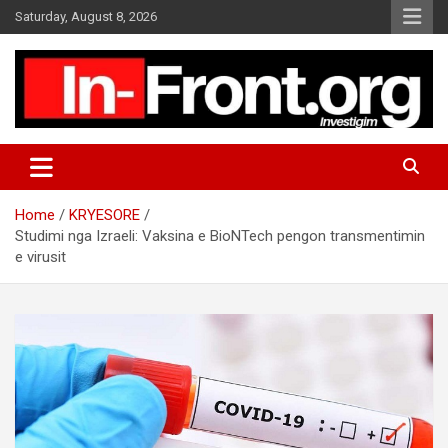
S
Saturday, August 8, 2026
k
i
p
t
o
c
o
n
t
Home
KRYESORE
e
Studimi nga Izraeli: Vaksina e BioNTech pengon transmentimin
n
e virusit
t