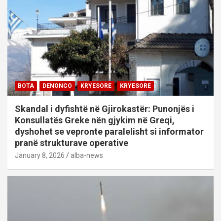
BOTA
DENONCO
KRYESORE
KRYESORE
Skandal i dyfishtë në Gjirokastër: Punonjës i
Konsullatës Greke nën gjykim në Greqi,
dyshohet se vepronte paralelisht si informator
pranë strukturave operative
January 8, 2026
alba-news