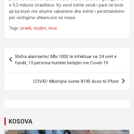
e 9,3 milionë izraelitëve. Ky vend është vendi i parë në botë
që ka kryer më shumë vaksinime dhe është i përshtatshëm
për vëzhgime shkencore në masë.
Tags:
izraeli
,
studim
,
virus
P
Shifra alarmante/ Mbi 1000 të infektuar në 24 orët e
o
fundit, 15 persona humbin betejën me Covid-19
s
t
COVID/ Mbërrijnë sonte 8190 doza të Pfizer
n
a
v
i
KOSOVA
g