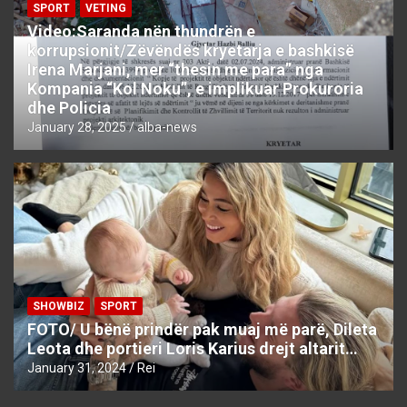
SPORT
VETING
Video:Saranda nën thundrën e
korrupsionit/Zëvëndës kryetarja e bashkisë
Irena Marjani, mer “thesin me para” nga
Kompania “Kol Noku”, e implikuar Prokuroria
dhe Policia
January 28, 2025
alba-news
SHOWBIZ
SPORT
FOTO/ U bënë prindër pak muaj më parë, Dileta
Leota dhe portieri Loris Karius drejt altarit…
January 31, 2024
Rei