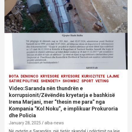
a
t
i
o
n
BOTA
DENONCO
KRYESORE
KRYESORE
KURIOZITETE
LAJME
SATIRE POLITIKE
SHENDETI+
SHOWBIZ
SPORT
VETING
Video:Saranda nën thundrën e
korrupsionit/Zëvëndës kryetarja e bashkisë
Irena Marjani, mer “thesin me para” nga
Kompania “Kol Noku”, e implikuar Prokuroria
dhe Policia
January 28, 2025
alba-news
Në qytetin e Sarandës, një tjetër skandal i ndërtimit pa leje