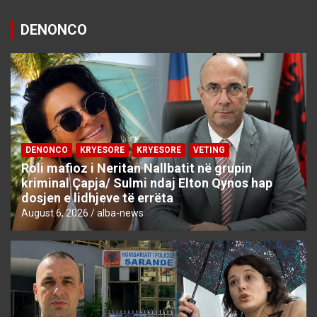
DENONCO
DENONCO
KRYESORE
KRYESORE
VETING
Roli mafioz i Neritan Nallbatit në grupin
kriminal Çapja/ Sulmi ndaj Elton Qynos hap
dosjen e lidhjeve të errëta
August 6, 2026
alba-news