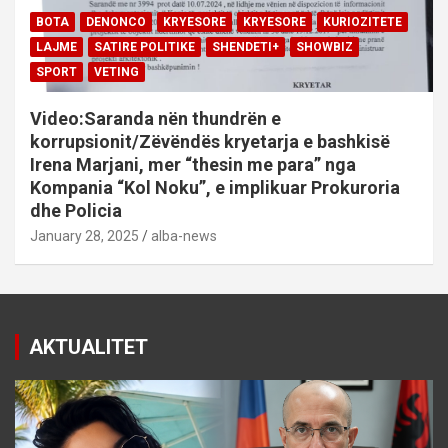
BOTA
DENONCO
KRYESORE
KRYESORE
KURIOZITETE
LAJME
SATIRE POLITIKE
SHENDETI+
SHOWBIZ
SPORT
VETING
Video:Saranda nën thundrën e
korrupsionit/Zëvëndës kryetarja e bashkisë
Irena Marjani, mer “thesin me para” nga
Kompania “Kol Noku”, e implikuar Prokuroria
dhe Policia
January 28, 2025
alba-news
AKTUALITET