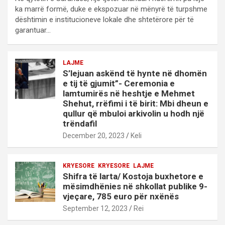
ka marrë formë, duke e ekspozuar në mënyrë të turpshme
dështimin e institucioneve lokale dhe shtetërore për të
garantuar…
LAJME
S’lejuan askënd të hynte në dhomën
e tij të gjumit”- Ceremonia e
lamtumirës në heshtje e Mehmet
Shehut, rrëfimi i të birit: Mbi dheun e
qullur që mbuloi arkivolin u hodh një
trëndafil
December 20, 2023
Keli
KRYESORE
KRYESORE
LAJME
Shifra të larta/ Kostoja buxhetore e
mësimdhënies në shkollat publike 9-
vjeçare, 785 euro për nxënës
September 12, 2023
Rei