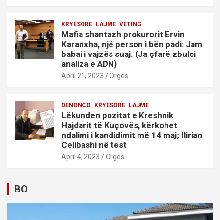
KRYESORE
LAJME
VETING
Mafia shantazh prokurorit Ervin
Karanxha, një person i bën padi: Jam
babai i vajzës suaj. (Ja çfarë zbuloi
analiza e ADN)
April 21, 2023
Orges
DENONCO
KRYESORE
LAJME
Lëkunden pozitat e Kreshnik
Hajdarit të Kuçovës, kërkohet
ndalimi i kandidimit më 14 maj; Ilirian
Celibashi në test
April 4, 2023
Orges
BO