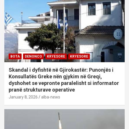
BOTA
DENONCO
KRYESORE
KRYESORE
Skandal i dyfishtë në Gjirokastër: Punonjës i
Konsullatës Greke nën gjykim në Greqi,
dyshohet se vepronte paralelisht si informator
pranë strukturave operative
January 8, 2026
alba-news