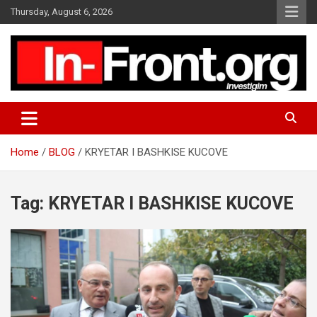
S
Thursday, August 6, 2026
k
i
p
t
o
c
o
n
t
Home
BLOG
KRYETAR I BASHKISE KUCOVE
e
n
t
Tag:
KRYETAR I BASHKISE KUCOVE