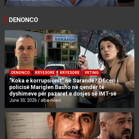
DENONCO
DENONCO
KRYESORE
KRYESORE
VETING
“Koka e korrupsionit” në Sarandë? Oficeri i
policisë Mariglen Basho në qendër të
dyshimeve për pazaret e dosjes së IMT-së
June 30, 2026
alba-news