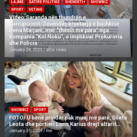
LAJME
SATIRE POLITIKE
SHENDETI+
SHOWBIZ
SPORT
VETING
Video:Saranda nën thundrën e
korrupsionit/Zëvëndës kryetarja e bashkisë
Irena Marjani, mer “thesin me para” nga
Kompania “Kol Noku”, e implikuar Prokuroria
dhe Policia
January 28, 2025
alba-news
SHOWBIZ
SPORT
FOTO/ U bënë prindër pak muaj më parë, Dileta
Leota dhe portieri Loris Karius drejt altarit…
January 31, 2024
Rei