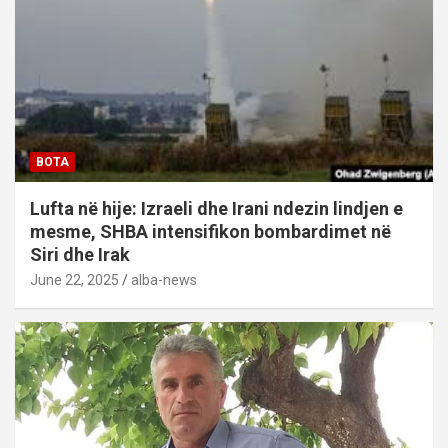
BOTA
Lufta në hije: Izraeli dhe Irani ndezin lindjen e
mesme, SHBA intensifikon bombardimet në
Siri dhe Irak
June 22, 2025
alba-news