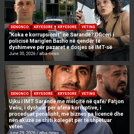
DENONCO
KRYESORE
KRYESORE
VETING
“Koka e korrupsionit” në Sarandë? Oficeri i
policisë Mariglen Basho në qendër të
dyshimeve për pazaret e dosjes së IMT-së
June 30, 2026
alba-news
DENONCO
KRYESORE
KRYESORE
VETING
Ujku i IMT Sarandë me mëlçitë në qafë/ Fatjon
Veliu, i dyshuar për afera korruptive, i
proceduar penalisht, me biznes pa licencë dhe
nën akuzë se shiti kolegët për të shpëtuar
veten
June 29, 2026
alba-news