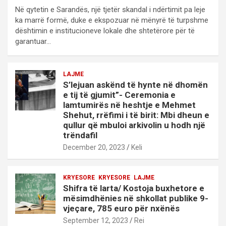
Në qytetin e Sarandës, një tjetër skandal i ndërtimit pa leje
ka marrë formë, duke e ekspozuar në mënyrë të turpshme
dështimin e institucioneve lokale dhe shtetërore për të
garantuar…
LAJME
S’lejuan askënd të hynte në dhomën
e tij të gjumit”- Ceremonia e
lamtumirës në heshtje e Mehmet
Shehut, rrëfimi i të birit: Mbi dheun e
qullur që mbuloi arkivolin u hodh një
trëndafil
December 20, 2023
Keli
KRYESORE
KRYESORE
LAJME
Shifra të larta/ Kostoja buxhetore e
mësimdhënies në shkollat publike 9-
vjeçare, 785 euro për nxënës
September 12, 2023
Rei