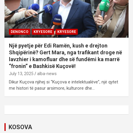
DENONCO
KRYESORE
KRYESORE
Një pyetje për Edi Ramën, kush e drejton
Shqipërinë? Gert Mara, nga trafikant droge në
lavzhier i kamofluar dhe së fundëmi ka marrë
“fronin” e Bashkisë Kuçovë!
July 13, 2025
alba-news
Dikur Kuçova njihej si “Kuçova e intelektualëve”, një qytet
me histori të pasur arsimore, kulturore dhe…
KOSOVA