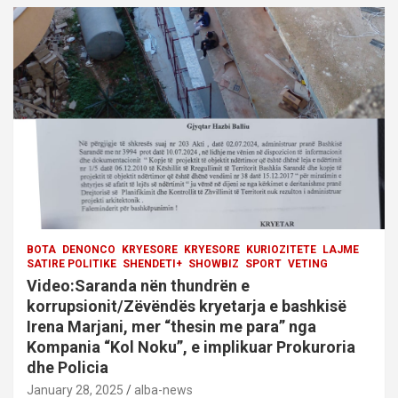
BOTA
DENONCO
KRYESORE
KRYESORE
KURIOZITETE
LAJME
SATIRE POLITIKE
SHENDETI+
SHOWBIZ
SPORT
VETING
Video:Saranda nën thundrën e
korrupsionit/Zëvëndës kryetarja e bashkisë
Irena Marjani, mer “thesin me para” nga
Kompania “Kol Noku”, e implikuar Prokuroria
dhe Policia
January 28, 2025
alba-news