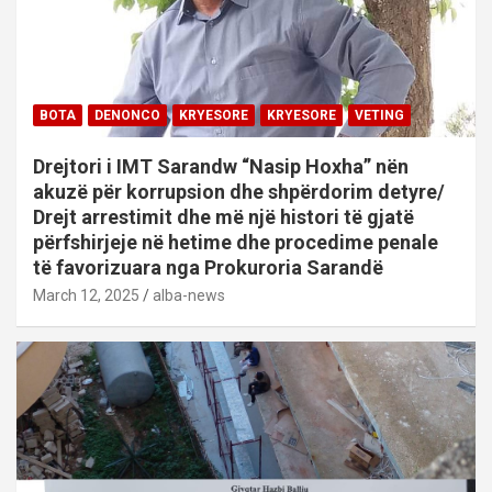
BOTA
DENONCO
KRYESORE
KRYESORE
VETING
Drejtori i IMT Sarandw “Nasip Hoxha” nën
akuzë për korrupsion dhe shpërdorim detyre/
Drejt arrestimit dhe më një histori të gjatë
përfshirjeje në hetime dhe procedime penale
të favorizuara nga Prokuroria Sarandë
March 12, 2025
alba-news