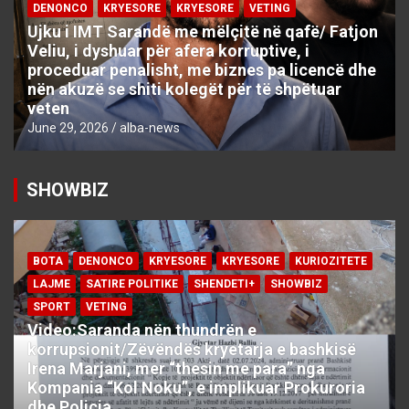
DENONCO
KRYESORE
KRYESORE
VETING
Ujku i IMT Sarandë me mëlçitë në qafë/ Fatjon
Veliu, i dyshuar për afera korruptive, i
proceduar penalisht, me biznes pa licencë dhe
nën akuzë se shiti kolegët për të shpëtuar
veten
June 29, 2026
alba-news
SHOWBIZ
BOTA
DENONCO
KRYESORE
KRYESORE
KURIOZITETE
LAJME
SATIRE POLITIKE
SHENDETI+
SHOWBIZ
SPORT
VETING
Video:Saranda nën thundrën e
korrupsionit/Zëvëndës kryetarja e bashkisë
Irena Marjani, mer “thesin me para” nga
Kompania “Kol Noku”, e implikuar Prokuroria
dhe Policia