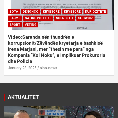
BOTA
DENONCO
KRYESORE
KRYESORE
KURIOZITETE
LAJME
SATIRE POLITIKE
SHENDETI+
SHOWBIZ
SPORT
VETING
Video:Saranda nën thundrën e
korrupsionit/Zëvëndës kryetarja e bashkisë
Irena Marjani, mer “thesin me para” nga
Kompania “Kol Noku”, e implikuar Prokuroria
dhe Policia
January 28, 2025
alba-news
AKTUALITET