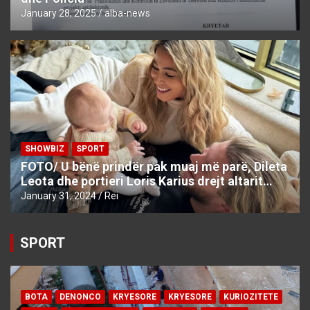
January 28, 2025
alba-news
SHOWBIZ
SPORT
FOTO/ U bënë prindër pak muaj më parë, Dileta
Leota dhe portieri Loris Karius drejt altarit…
January 31, 2024
Rei
SPORT
BOTA
DENONCO
KRYESORE
KRYESORE
KURIOZITETE