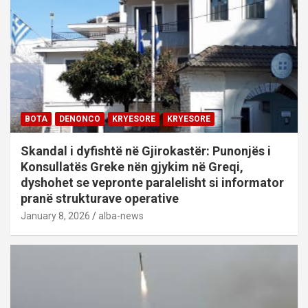
BOTA
DENONCO
KRYESORE
KRYESORE
Skandal i dyfishtë në Gjirokastër: Punonjës i
Konsullatës Greke nën gjykim në Greqi,
dyshohet se vepronte paralelisht si informator
pranë strukturave operative
January 8, 2026
alba-news