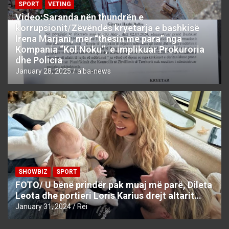
SPORT
VETING
Video:Saranda nën thundrën e
korrupsionit/Zëvëndës kryetarja e bashkisë
Irena Marjani, mer “thesin me para” nga
Kompania “Kol Noku”, e implikuar Prokuroria
dhe Policia
January 28, 2025
alba-news
SHOWBIZ
SPORT
FOTO/ U bënë prindër pak muaj më parë, Dileta
Leota dhe portieri Loris Karius drejt altarit…
January 31, 2024
Rei