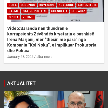
BOTA
DENONCO
KRYESORE
KRYESORE
KURIOZITETE
LAJME
SATIRE POLITIKE
SHENDETI+
SHOWBIZ
SPORT
VETING
Video:Saranda nën thundrën e
korrupsionit/Zëvëndës kryetarja e bashkisë
Irena Marjani, mer “thesin me para” nga
Kompania “Kol Noku”, e implikuar Prokuroria
dhe Policia
January 28, 2025
alba-news
AKTUALITET