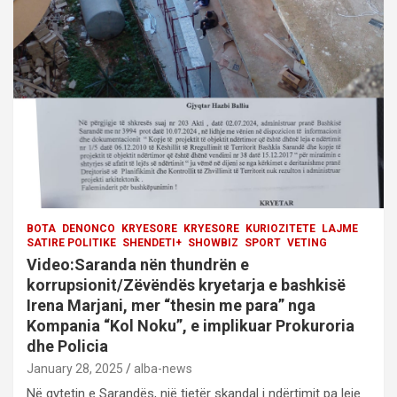
BOTA
DENONCO
KRYESORE
KRYESORE
KURIOZITETE
LAJME
SATIRE POLITIKE
SHENDETI+
SHOWBIZ
SPORT
VETING
Video:Saranda nën thundrën e
korrupsionit/Zëvëndës kryetarja e bashkisë
Irena Marjani, mer “thesin me para” nga
Kompania “Kol Noku”, e implikuar Prokuroria
dhe Policia
January 28, 2025
alba-news
Në qytetin e Sarandës, një tjetër skandal i ndërtimit pa leje