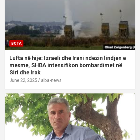
BOTA
Lufta në hije: Izraeli dhe Irani ndezin lindjen e
mesme, SHBA intensifikon bombardimet në
Siri dhe Irak
June 22, 2025
alba-news