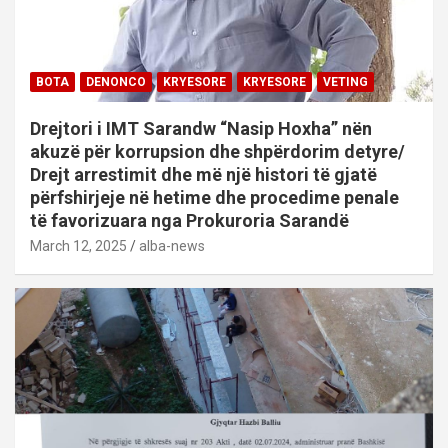
BOTA
DENONCO
KRYESORE
KRYESORE
VETING
Drejtori i IMT Sarandw “Nasip Hoxha” nën
akuzë për korrupsion dhe shpërdorim detyre/
Drejt arrestimit dhe më një histori të gjatë
përfshirjeje në hetime dhe procedime penale
të favorizuara nga Prokuroria Sarandë
March 12, 2025
alba-news