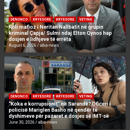
DENONCO
KRYESORE
KRYESORE
VETING
Roli mafioz i Neritan Nallbatit në grupin
kriminal Çapja/ Sulmi ndaj Elton Qynos hap
dosjen e lidhjeve të errëta
August 6, 2026
alba-news
DENONCO
KRYESORE
KRYESORE
VETING
“Koka e korrupsionit” në Sarandë? Oficeri i
policisë Mariglen Basho në qendër të
dyshimeve për pazaret e dosjes së IMT-së
June 30, 2026
alba-news