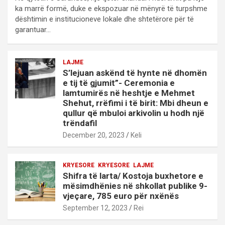
ka marrë formë, duke e ekspozuar në mënyrë të turpshme
dështimin e institucioneve lokale dhe shtetërore për të
garantuar…
LAJME
S’lejuan askënd të hynte në dhomën
e tij të gjumit”- Ceremonia e
lamtumirës në heshtje e Mehmet
Shehut, rrëfimi i të birit: Mbi dheun e
qullur që mbuloi arkivolin u hodh një
trëndafil
December 20, 2023
Keli
KRYESORE
KRYESORE
LAJME
Shifra të larta/ Kostoja buxhetore e
mësimdhënies në shkollat publike 9-
vjeçare, 785 euro për nxënës
September 12, 2023
Rei