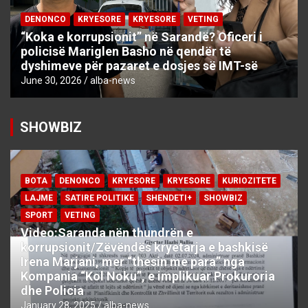
DENONCO
KRYESORE
KRYESORE
VETING
“Koka e korrupsionit” në Sarandë? Oficeri i
policisë Mariglen Basho në qendër të
dyshimeve për pazaret e dosjes së IMT-së
June 30, 2026
alba-news
SHOWBIZ
BOTA
DENONCO
KRYESORE
KRYESORE
KURIOZITETE
LAJME
SATIRE POLITIKE
SHENDETI+
SHOWBIZ
SPORT
VETING
Video:Saranda nën thundrën e
korrupsionit/Zëvëndës kryetarja e bashkisë
Irena Marjani, mer “thesin me para” nga
Kompania “Kol Noku”, e implikuar Prokuroria
dhe Policia
January 28, 2025
alba-news