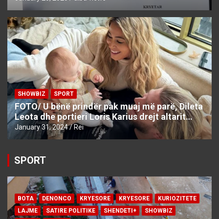
SHOWBIZ
SPORT
FOTO/ U bënë prindër pak muaj më parë, Dileta
Leota dhe portieri Loris Karius drejt altarit…
January 31, 2024
Rei
SPORT
BOTA
DENONCO
KRYESORE
KRYESORE
KURIOZITETE
LAJME
SATIRE POLITIKE
SHENDETI+
SHOWBIZ