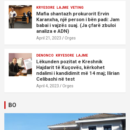
KRYESORE
LAJME
VETING
Mafia shantazh prokurorit Ervin
Karanxha, një person i bën padi: Jam
babai i vajzës suaj. (Ja çfarë zbuloi
analiza e ADN)
April 21, 2023
Orges
DENONCO
KRYESORE
LAJME
Lëkunden pozitat e Kreshnik
Hajdarit të Kuçovës, kërkohet
ndalimi i kandidimit më 14 maj; Ilirian
Celibashi në test
April 4, 2023
Orges
BO