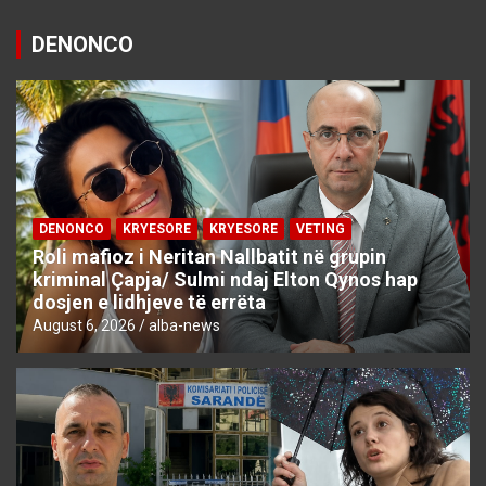
DENONCO
DENONCO
KRYESORE
KRYESORE
VETING
Roli mafioz i Neritan Nallbatit në grupin
kriminal Çapja/ Sulmi ndaj Elton Qynos hap
dosjen e lidhjeve të errëta
August 6, 2026
alba-news