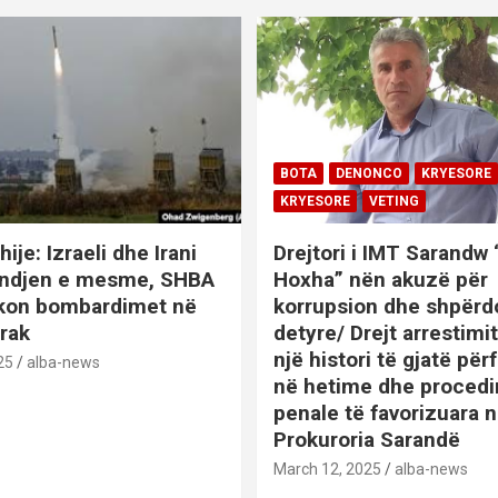
BOTA
DENONCO
KRYESORE
KRYESORE
VETING
hije: Izraeli dhe Irani
Drejtori i IMT Sarandw
indjen e mesme, SHBA
Hoxha” nën akuzë për
ikon bombardimet në
korrupsion dhe shpërd
Irak
detyre/ Drejt arrestim
një histori të gjatë përf
25
alba-news
në hetime dhe proced
penale të favorizuara 
Prokuroria Sarandë
BOTA
DENONCO
KRYESOR
March 12, 2025
alba-news
KRYESORE
KURIOZITETE
L