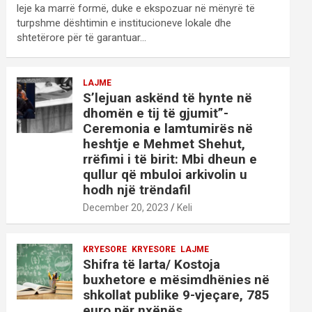
leje ka marrë formë, duke e ekspozuar në mënyrë të
turpshme dështimin e institucioneve lokale dhe
shtetërore për të garantuar…
LAJME
S’lejuan askënd të hynte në
dhomën e tij të gjumit”-
Ceremonia e lamtumirës në
heshtje e Mehmet Shehut,
rrëfimi i të birit: Mbi dheun e
qullur që mbuloi arkivolin u
hodh një trëndafil
December 20, 2023
Keli
KRYESORE
KRYESORE
LAJME
Shifra të larta/ Kostoja
buxhetore e mësimdhënies në
shkollat publike 9-vjeçare, 785
euro për nxënës