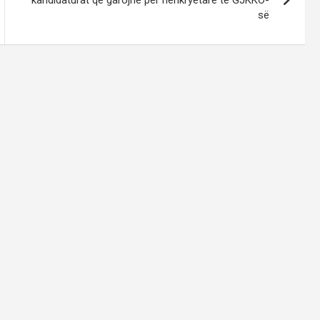
kandidaturat që garojnë për nënkryetare të GJKKO-
së