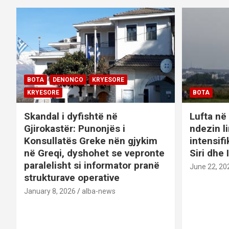
o
n
BOTA
DENONCO
KRYESORE
KRYESORE
BOTA
Skandal i dyfishtë në
Lufta në 
Gjirokastër: Punonjës i
ndezin l
Konsullatës Greke nën gjykim
intensif
në Greqi, dyshohet se vepronte
Siri dhe 
paralelisht si informator pranë
June 22, 20
strukturave operative
January 8, 2026
alba-news