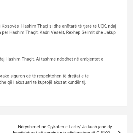
 i Kosovës Hashim Thaçi si dhe anëtarë të tjerë të UÇK, ndaj
 për Hashim Thaçit, Kadri Veselit, Rexhep Selimit dhe Jakup
daj Hashim Thaçit. Ai tashmë ndodhet në ambjentet e
prake siguron që të respektohen të drejtat e të
 dhe që i akuzuari të kuptojë akuzat kundër tij.
Ndryshimet në Gjykatën e Lartë/ Ja kush janë dy