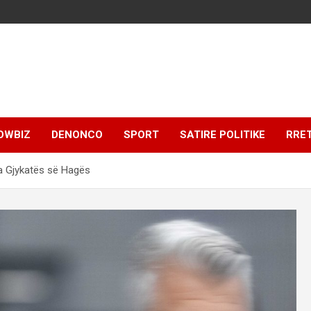
OWBIZ
DENONCO
SPORT
SATIRE POLITIKE
RRE
ra Gjykatës së Hagës