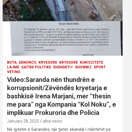
BOTA
DENONCO
KRYESORE
KRYESORE
KURIOZITETE
LAJME
SATIRE POLITIKE
SHENDETI+
SHOWBIZ
SPORT
VETING
Video:Saranda nën thundrën e
korrupsionit/Zëvëndës kryetarja e
bashkisë Irena Marjani, mer “thesin
me para” nga Kompania “Kol Noku”, e
implikuar Prokuroria dhe Policia
January 28, 2025
alba-news
Në qytetin e Sarandës, një tjetër skandal i ndërtimit pa