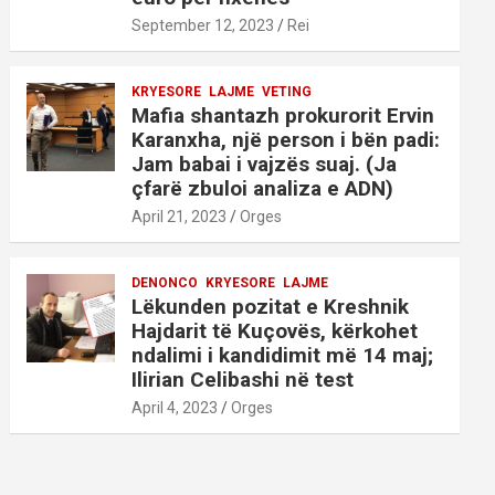
September 12, 2023
Rei
KRYESORE
LAJME
VETING
Mafia shantazh prokurorit Ervin
Karanxha, një person i bën padi:
Jam babai i vajzës suaj. (Ja
çfarë zbuloi analiza e ADN)
April 21, 2023
Orges
DENONCO
KRYESORE
LAJME
Lëkunden pozitat e Kreshnik
Hajdarit të Kuçovës, kërkohet
ndalimi i kandidimit më 14 maj;
Ilirian Celibashi në test
April 4, 2023
Orges