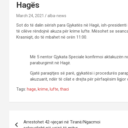
Hagës
March 24, 2021
alba-news
Sot do të dalin sërish para Gjykatës në Hagë, ish-presidenti
të cilëve rëndojnë akuza për krime lufte. Mësohet se seanca
Krasniqit, do të mbahet në orën 11:00.
Më 5 nentor Gjykata Speciale konfirmoi aktakuzën n
paraburgimit në Hagë.
Gjatë paraqitjes së parë, gjykatësi i procedurës para
akuzuarit, ndër të cilat e drejta për përfaqësim ligjor
Tags:
hage
,
krime
,
lufte
,
thaci
P
Arrestohet 42-vjeçari në Tiranë/Ngacmoi