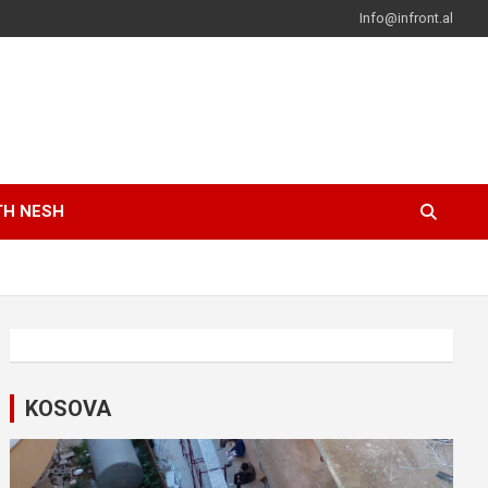
Info@infront.al
TH NESH
KOSOVA