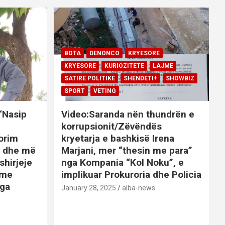
BOTA
DENONCO
KRYESORE
KRYESORE
KURIOZITETE
LAJME
SATIRE POLITIKE
SHENDETI+
SHOWBIZ
SPORT
VETING
 “Nasip
Video:Saranda nën thundrën e
korrupsionit/Zëvëndës
orim
kryetarja e bashkisë Irena
it dhe më
Marjani, mer “thesin me para”
shirjeje
nga Kompania “Kol Noku”, e
ime
implikuar Prokuroria dhe Policia
nga
January 28, 2025
alba-news
E
BOTA
DENONCO
KRYESORE
AJME
KRYESORE
KURIOZITETE
LAJME