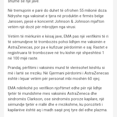
shumë se një jave.
Në tremujorin e parë do duhet të ofrohen 55 milionë doza.
Ndryshe nga vaksinat e tjera në produktin e firmës belge
Janssen, pjesë e koncernit Johnson & Johnson mjafton
vetëm një dozë për mbrojtjen nga virusi.
Vetëm të mërkurën e kësaj jave, EMA pas një verifikimi të ri
të sëmundjeve të trombozës pohoi lidhjen me vaksinën e
AstraZenecas, por pa e kufizuar përdorimin e saj. Rastet e
regjistruara të trombozave në tru kishin një shpeshtësi 1
në 100 mijë raste.
Prandaj, përfitimi i vaksinës mund të vlerësohet kështu si
më i lartë se rreziku. Në Gjermani përdorimi i AstraZenecas
është i lejuar vetëm për personat mbi moshën 60 vjeç.
EMA ndërkohë po verifikon njoftimet edhe për një lidhje
tjetër të mundshme mes vaksinës AstraZeneca dhe
sindromës Clarkson, ose sindromës poroze kapilare, një
sëmundje tjetër e rrallë dhe e rrezikshme, ku poroziteti i
kapilarëve është aq i madh saqë prej tyre del edhe plazma.