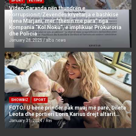
SPORT
VETING
Video:Saranda nën thundrën e
korrupsionit/Zëvëndës kryetarja e bashkisë
Irena Marjani, mer “thesin me para” nga
Kompania “Kol Noku”, e implikuar Prokuroria
dhe Policia
January 28, 2025
alba-news
SHOWBIZ
SPORT
FOTO/ U bënë prindër pak muaj më parë, Dileta
Leota dhe portieri Loris Karius drejt altarit…
January 31, 2024
Rei