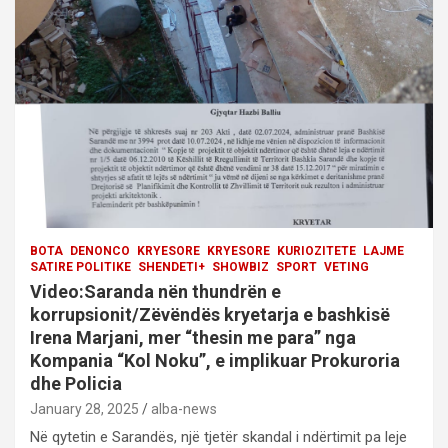
a
t
i
o
n
BOTA
DENONCO
KRYESORE
KRYESORE
KURIOZITETE
LAJME
SATIRE POLITIKE
SHENDETI+
SHOWBIZ
SPORT
VETING
Video:Saranda nën thundrën e
korrupsionit/Zëvëndës kryetarja e bashkisë
Irena Marjani, mer “thesin me para” nga
Kompania “Kol Noku”, e implikuar Prokuroria
dhe Policia
January 28, 2025
alba-news
Në qytetin e Sarandës, një tjetër skandal i ndërtimit pa leje