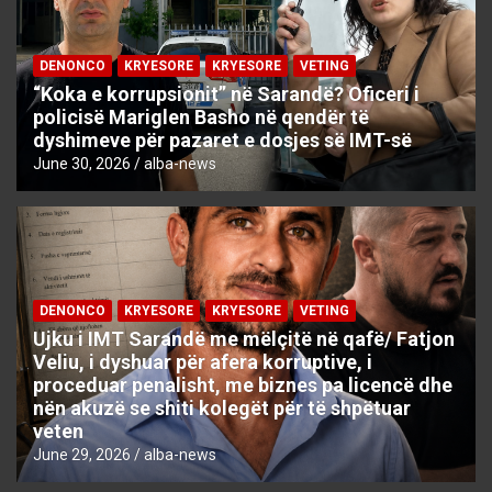
DENONCO
KRYESORE
KRYESORE
VETING
“Koka e korrupsionit” në Sarandë? Oficeri i
policisë Mariglen Basho në qendër të
dyshimeve për pazaret e dosjes së IMT-së
June 30, 2026
alba-news
DENONCO
KRYESORE
KRYESORE
VETING
Ujku i IMT Sarandë me mëlçitë në qafë/ Fatjon
Veliu, i dyshuar për afera korruptive, i
proceduar penalisht, me biznes pa licencë dhe
nën akuzë se shiti kolegët për të shpëtuar
veten
June 29, 2026
alba-news