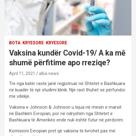
BOTA
KRYESORE
KRYESORE
Vaksina kundër Covid-19/ A ka mē
shumë përfitime apo rreziqe?
April 11, 2021
alba-news
Tre nga katër raste janë regjistruar në Shtetet e Bashkuara
në kuadër të një studimi klinik. Një rast thuhet se përfundoi
me vdekje.
Vaksina e Johnson & Johnson u lejua në mesin e marsit
në Bashkim Evropian, por në ndryshim nga Shtetet e
Bashkuara të Amerikës ende nuk është futur në përdorim.
Komisioni Evropian pret që vaksina të livrohet pas më