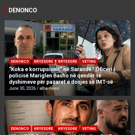
DENONCO
DENONCO
KRYESORE
KRYESORE
VETING
“Koka e korrupsionit” në Sarandë? Oficeri i
policisë Mariglen Basho në qendër të
dyshimeve për pazaret e dosjes së IMT-së
June 30, 2026
alba-news
DENONCO
KRYESORE
KRYESORE
VETING