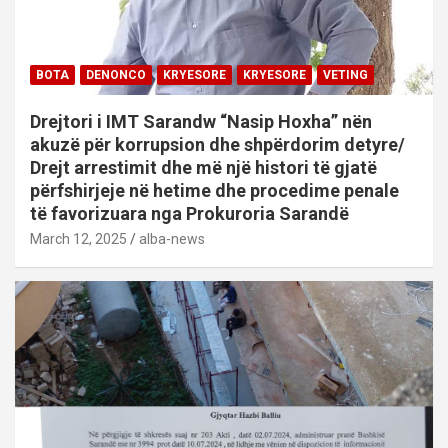
BOTA
DENONCO
KRYESORE
KRYESORE
VETING
Drejtori i IMT Sarandw “Nasip Hoxha” nën
akuzë për korrupsion dhe shpërdorim detyre/
Drejt arrestimit dhe më një histori të gjatë
përfshirjeje në hetime dhe procedime penale
të favorizuara nga Prokuroria Sarandë
March 12, 2025
alba-news