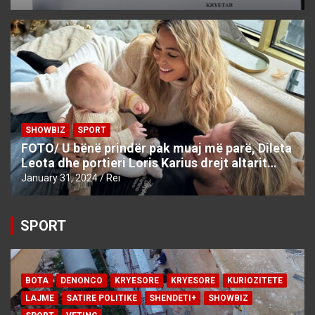
SHOWBIZ
SPORT
FOTO/ U bënë prindër pak muaj më parë, Dileta
Leota dhe portieri Loris Karius drejt altarit…
January 31, 2024
Rei
SPORT
BOTA
DENONCO
KRYESORE
KRYESORE
KURIOZITETE
LAJME
SATIRE POLITIKE
SHENDETI+
SHOWBIZ