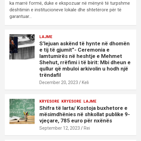
ka marrë formë, duke e ekspozuar në mënyrë të turpshme
dështimin e institucioneve lokale dhe shtetërore për të
garantuar…
LAJME
S’lejuan askënd të hynte në dhomën
e tij të gjumit”- Ceremonia e
lamtumirës në heshtje e Mehmet
Shehut, rrëfimi i të birit: Mbi dheun e
qullur që mbuloi arkivolin u hodh një
trëndafil
December 20, 2023
Keli
KRYESORE
KRYESORE
LAJME
Shifra të larta/ Kostoja buxhetore e
mësimdhënies në shkollat publike 9-
vjeçare, 785 euro për nxënës
September 12, 2023
Rei