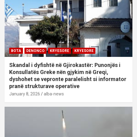
BOTA
DENONCO
KRYESORE
KRYESORE
Skandal i dyfishtë në Gjirokastër: Punonjës i
Konsullatës Greke nën gjykim në Greqi,
dyshohet se vepronte paralelisht si informator
pranë strukturave operative
January 8, 2026
alba-news