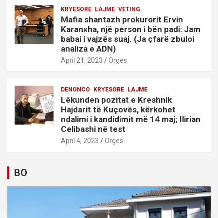
KRYESORE
LAJME
VETING
Mafia shantazh prokurorit Ervin
Karanxha, një person i bën padi: Jam
babai i vajzës suaj. (Ja çfarë zbuloi
analiza e ADN)
April 21, 2023
Orges
DENONCO
KRYESORE
LAJME
Lëkunden pozitat e Kreshnik
Hajdarit të Kuçovës, kërkohet
ndalimi i kandidimit më 14 maj; Ilirian
Celibashi në test
April 4, 2023
Orges
BO