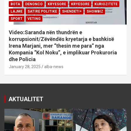
BOTA
DENONCO
KRYESORE
KRYESORE
KURIOZITETE
LAJME
SATIRE POLITIKE
SHENDETI+
SHOWBIZ
SPORT
VETING
Video:Saranda nën thundrën e
korrupsionit/Zëvëndës kryetarja e bashkisë
Irena Marjani, mer “thesin me para” nga
Kompania “Kol Noku”, e implikuar Prokuroria
dhe Policia
January 28, 2025
alba-news
AKTUALITET