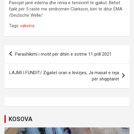
Pasojat janë edema dhe rënia e tensionit të gjakut. Bëhet
fjalë për 5 raste me sindromën Clarkson, bëri të ditur EMA.
/Deutsche Welle/
Tags:
vaksina
P
Parashikimi i motit për ditën e sotme 11 prill 2021
o
s
LAJMI I FUNDIT/ Zgjatet orari e lëvizjes, Ja masat e reja
t
për shqiptarët
n
a
v
i
KOSOVA
g