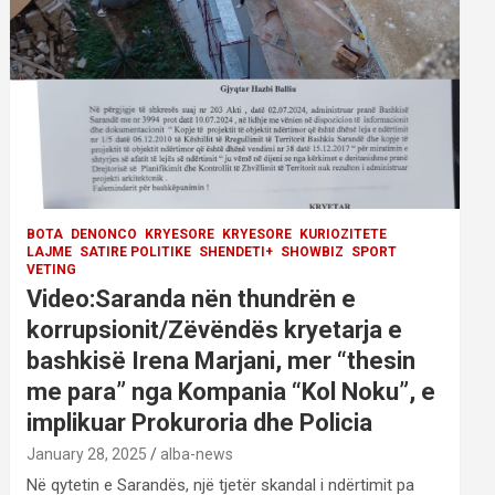
BOTA
DENONCO
KRYESORE
KRYESORE
KURIOZITETE
LAJME
SATIRE POLITIKE
SHENDETI+
SHOWBIZ
SPORT
VETING
Video:Saranda nën thundrën e
korrupsionit/Zëvëndës kryetarja e
bashkisë Irena Marjani, mer “thesin
me para” nga Kompania “Kol Noku”, e
implikuar Prokuroria dhe Policia
January 28, 2025
alba-news
Në qytetin e Sarandës, një tjetër skandal i ndërtimit pa