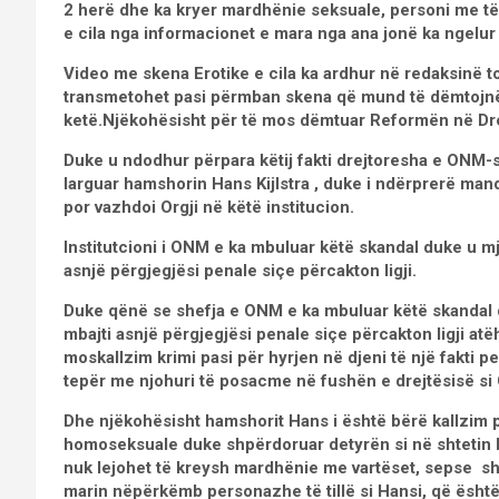
2 herë dhe ka kryer mardhënie seksuale, personi me të
e cila nga informacionet e mara nga ana jonë ka ngelur
Video me skena Erotike e cila ka ardhur në redaksinë t
transmetohet pasi përmban skena që mund të dëmtojnë 
ketë.Njëkohësisht për të mos dëmtuar Reformën në Drej
Duke u ndodhur përpara këtij fakti drejtoresha e ONM
larguar hamshorin Hans Kijlstra , duke i ndërprerë manda
por vazhdoi Orgji në këtë institucion.
Institutcioni i ONM e ka mbuluar këtë skandal duke u m
asnjë përgjegjësi penale siçe përcakton ligji.
Duke qënë se shefja e ONM e ka mbuluar këtë skandal 
mbajti asnjë përgjegjësi penale siçe përcakton ligji a
moskallzim krimi pasi për hyrjen në djeni të një fakti pe
tepër me njohuri të posacme në fushën e drejtësisë si
Dhe njëkohësisht hamshorit Hans i është bërë kallzim 
homoseksuale duke shpërdoruar detyrën
si në shteti
nuk lejohet të kreysh mardhënie me vartëset, sepse sh
marin nëpërkëmb personazhe të tillë si Hansi, që ësht