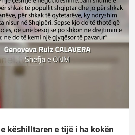
 këshilltaren e tijë i ha kokën