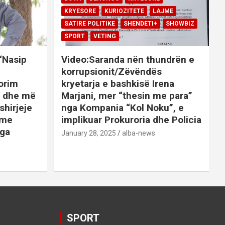
KRYESORE
KURIOZITETE
LAJME
SATIRE POLITIKE
SHENDETI+
SHOWBIZ
SPORT
VETING
 “Nasip
Video:Saranda nën thundrën e
korrupsionit/Zëvëndës
orim
kryetarja e bashkisë Irena
it dhe më
Marjani, mer “thesin me para”
shirjeje
nga Kompania “Kol Noku”, e
ime
implikuar Prokuroria dhe Policia
nga
January 28, 2025
alba-news
E
BOTA
DENONCO
KRYESORE
AJME
KRYESORE
KURIOZITETE
LAJME
SATIRE POLITIKE
SHENDETI+
SHOWBIZ
SPORT
VETING
Video:Saranda nën
SPORT
thundrën e