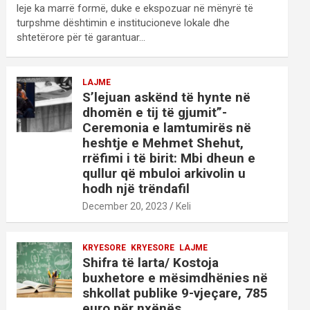
leje ka marrë formë, duke e ekspozuar në mënyrë të
turpshme dështimin e institucioneve lokale dhe
shtetërore për të garantuar…
LAJME
S’lejuan askënd të hynte në
dhomën e tij të gjumit”-
Ceremonia e lamtumirës në
heshtje e Mehmet Shehut,
rrëfimi i të birit: Mbi dheun e
qullur që mbuloi arkivolin u
hodh një trëndafil
December 20, 2023
Keli
KRYESORE
KRYESORE
LAJME
Shifra të larta/ Kostoja
buxhetore e mësimdhënies në
shkollat publike 9-vjeçare, 785
euro për nxënës