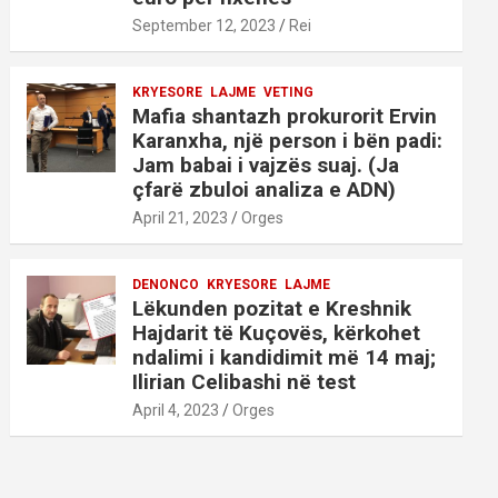
September 12, 2023
Rei
KRYESORE
LAJME
VETING
Mafia shantazh prokurorit Ervin
Karanxha, një person i bën padi:
Jam babai i vajzës suaj. (Ja
çfarë zbuloi analiza e ADN)
April 21, 2023
Orges
DENONCO
KRYESORE
LAJME
Lëkunden pozitat e Kreshnik
Hajdarit të Kuçovës, kërkohet
ndalimi i kandidimit më 14 maj;
Ilirian Celibashi në test
April 4, 2023
Orges