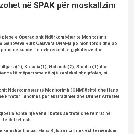
lzohet në SPAK për moskallzim
ë pjesë e Operacionit Ndërkombëtar të Monitorimit
ë Genoveva Ruiz Calavera.ONM-ja po monitoron dhe po
të punë në kuadër të rivlerësimit të gjykatësve dhe
Bullgaria(1), Kroacia(1), Hollanda(2), Suedia (1) dhe
riencë të mëparshme në një kontekst shqipfolës, si
ionit Ndërkombëtar të Monitorimit (ONM)është dhe Hans
 dhe kryetar i dhomës për ekstradimet dhe Urdhër Arrestet
ipëria është një vënd i botës së tretë dhe femrat në
d të dëfrehesh.
ku është filmuar Hans Kijlstra i cili nuk është menduar