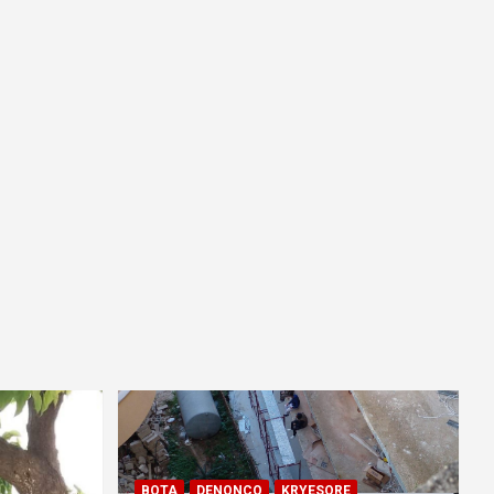
BOTA
DENONCO
KRYESORE