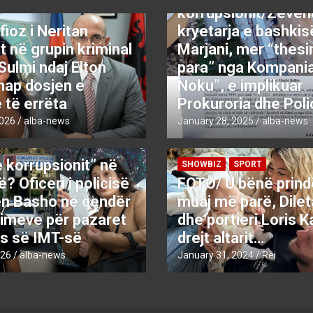
korrupsionit/Zëvë
fioz i Neritan
kryetarja e bashkis
it në grupin kriminal
Marjani, mer “thes
Sulmi ndaj Elton
para” nga Kompania
hap dosjen e
Noku”, e implikuar
e të errëta
Prokuroria dhe Poli
2026
alba-news
January 28, 2025
alba-news
KRYESORE
KRYESORE
 korrupsionit” në
SHOWBIZ
SPORT
? Oficeri i policisë
FOTO/ U bënë prind
en Basho në qendër
muaj më parë, Dile
himeve për pazaret
dhe portieri Loris K
es së IMT-së
drejt altarit…
026
alba-news
January 31, 2024
Rei