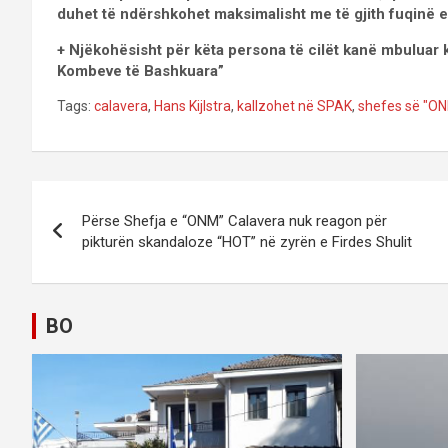
duhet të ndërshkohet maksimalisht me të gjith fuqinë e l
+ Njëkohësisht për këta persona të cilët kanë mbuluar 
Kombeve të Bashkuara”
Tags:
calavera
,
Hans Kijlstra
,
kallzohet në SPAK
,
shefes së "O
P
Përse Shefja e “ONM” Calavera nuk reagon për
o
pikturën skandaloze “HOT” në zyrën e Firdes Shulit
s
t
BO
n
a
v