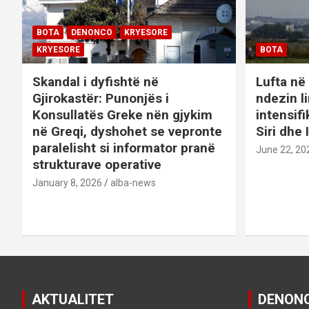
i
BOTA
DENONCO
KRYESORE
g
KRYESORE
BOTA
a
Skandal i dyfishtë në
Lufta në 
Gjirokastër: Punonjës i
ndezin l
t
Konsullatës Greke nën gjykim
intensif
në Greqi, dyshohet se vepronte
Siri dhe 
i
paralelisht si informator pranë
June 22, 20
o
strukturave operative
January 8, 2026
alba-news
n
AKTUALITET
DENON
DENONCO
KRYESORE
KRYESORE
DENONCO