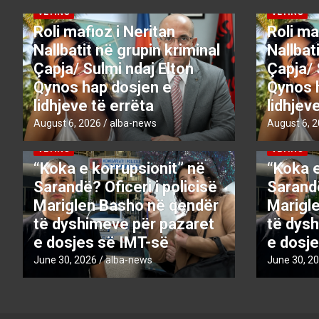
VETING
VETING
Roli mafioz i Neritan
Roli ma
Nallbatit në grupin kriminal
Nallbat
Çapja/ Sulmi ndaj Elton
Çapja/ 
Qynos hap dosjen e
Qynos 
lidhjeve të errëta
lidhjev
August 6, 2026
alba-news
August 6, 
DENONCO
KRYESORE
KRYESORE
DENONCO
VETING
VETING
“Koka e korrupsionit” në
“Koka e
Sarandë? Oficeri i policisë
Sarandë
Mariglen Basho në qendër
Marigl
të dyshimeve për pazaret
të dys
e dosjes së IMT-së
e dosj
June 30, 2026
alba-news
June 30, 2