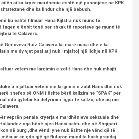
 cilën ai ka kryer mardhënie është një punonjëse në KPK
 shtatëzanë dhe ka lindur dhe një bebush.
onë ku është filmuar Hans Kijlstra nuk mund të
faqen e ëebit tonë për shkak të reporteve që mund të
tësi të Calavers.
-së Genoveva Ruiz Calavera ka marë masa dhe e ka
tin me dy vjet pasi atij nuk i mjaftoj një lidhje në KPK
jaftuar vetëm me largimin e zotit Hans dhe nuk mbajti
duke u mjaftuar vetëm me largimin e zotit Hans dhe nuk
tëherë shefes së ONM i është bërë kallzim në “SPAK” për
nal cdo qytetar ka detyrimin ligjor të kallzoj dhe aq më
 Calavera
.
për veprën penale kryerja e mardhënieve seksuale dhe
n Hollandez nga bënë pjes Hansi ashtu dhe në Shqipëri
kon në burg ,dhe vëndi ynë nuk është një vënd që të
ë mësuar se çdo gjë që fluturon mund ta hash prandaj