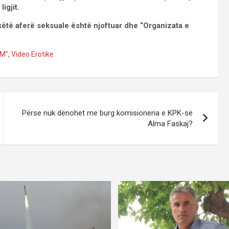
igjit.
këtë aferë seksuale është njoftuar dhe “Organizata e
NM"
,
Video Erotike
Përse nuk dënohet me burg komisioneria e KPK-së
Alma Faskaj?