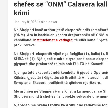
shefes së “ONM” Calavera kal
krimi
January 8, 2021
alba-news
Në Shqipëri kanë ardhur ,tetë ekspertët ndërkombëtar
(ONM). Ato iu bashkuan kështu drejtoreshës së ONM-s
këshillonë
institucionet e vetingut
, të cilët kanë 3 vje
prokurorëve.
Në Shqipëri ekspertët vijnë nga Belgjika (1), Italia(1), 
SHBA-të (1). Një pjesë e mirë e tyre kanë pasur ekspe
gjyqtarë dhe prokurorë të misionit EULEX në Kosovë.
Një nga tetë ekspertët ndërkombëtarë pjesë e Operac
Kijlstra, gjyqatër i Gjykatës së Rrethit të Amsterdamit
Evropiane. Ekspert i trafikimit të qënieve njerëzore.
Me ardhjen në Shqipëri
Hans Kijlstra ka menduar se Shq
Shqipëri mund ti shohësh si objekte seksuale dhe mun
Një video me skena Erotike ka Ardhur në redaksinë tonë 