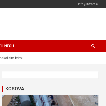
Info@infront.al
TH NESH
oskallzim krimi
KOSOVA