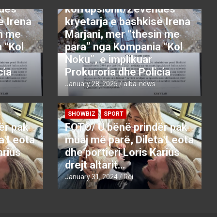
ndës
korrupsionit/Zëvëndës
ë Irena
kryetarja e bashkisë Irena
in me
Marjani, mer “thesin me
 “Kol
para” nga Kompania “Kol
Noku”, e implikuar
cia
Prokuroria dhe Policia
January 28, 2025
alba-news
SHOWBIZ
SPORT
ër pak
FOTO/ U bënë prindër pak
ta Leota
muaj më parë, Dileta Leota
arius
dhe portieri Loris Karius
drejt altarit…
January 31, 2024
Rei