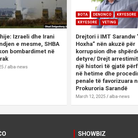
BOTA
DENONCO
KRYESORE
KRYESORE
VETING
hije: Izraeli dhe Irani
Drejtori i IMT Sarandw
indjen e mesme, SHBA
Hoxha” nën akuzë për
ikon bombardimet në
korrupsion dhe shpërd
Irak
detyre/ Drejt arrestim
një histori të gjatë përf
25
alba-news
në hetime dhe proced
penale të favorizuara 
Prokuroria Sarandë
BOTA
DENONCO
KRYESOR
March 12, 2025
alba-news
KRYESORE
KURIOZITETE
L
SATIRE POLITIKE
SHENDETI+
SHOWBIZ
SPORT
VETING
Video:Saranda nën
CO
SHOWBIZ
thundrën e
KRYESORE
KRYESORE