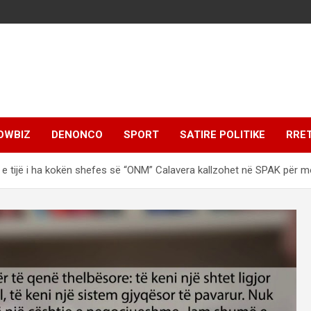
OWBIZ
DENONCO
SPORT
SATIRE POLITIKE
RRE
n e tijë i ha kokën shefes së “ONM” Calavera kallzohet në SPAK për m