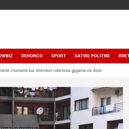
OWBIZ
DENONCO
SPORT
SATIRE POLITIKE
RRE
është momenti kur shembet ndërtesa gjigante në Astir