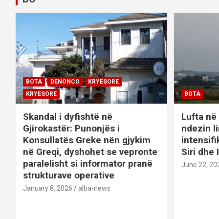
n
a
v
i
BOTA
DENONCO
KRYESORE
g
KRYESORE
BOTA
a
Skandal i dyfishtë në
Lufta në 
t
Gjirokastër: Punonjës i
ndezin l
Konsullatës Greke nën gjykim
intensif
i
në Greqi, dyshohet se vepronte
Siri dhe 
paralelisht si informator pranë
o
June 22, 20
strukturave operative
n
January 8, 2026
alba-news