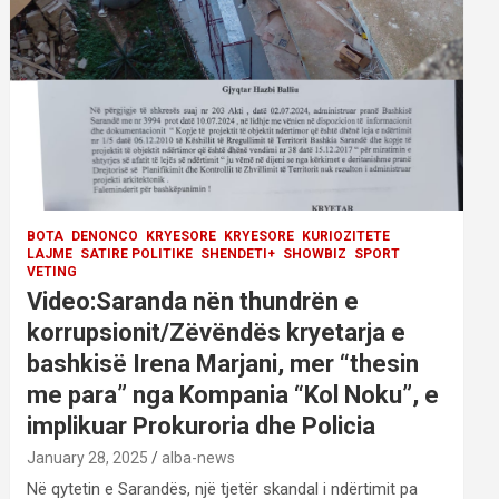
BOTA
DENONCO
KRYESORE
KRYESORE
KURIOZITETE
LAJME
SATIRE POLITIKE
SHENDETI+
SHOWBIZ
SPORT
VETING
Video:Saranda nën thundrën e
korrupsionit/Zëvëndës kryetarja e
bashkisë Irena Marjani, mer “thesin
me para” nga Kompania “Kol Noku”, e
implikuar Prokuroria dhe Policia
January 28, 2025
alba-news
Në qytetin e Sarandës, një tjetër skandal i ndërtimit pa