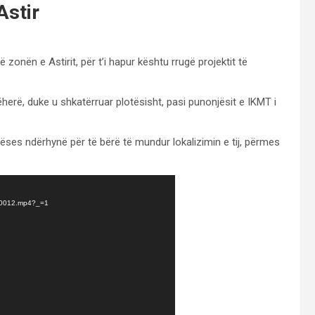
Astir
zonën e Astirit, për t’i hapur kështu rrugë projektit të
herë, duke u shkatërruar plotësisht, pasi punonjësit e IKMT i
këses ndërhynë për të bërë të mundur lokalizimin e tij, përmes
WA0012.mp4?_=1