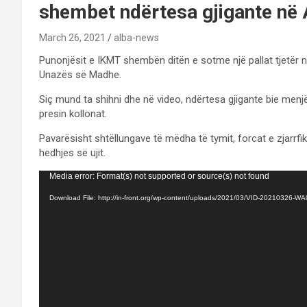
shembet ndërtesa gjigante në 
March 26, 2021
alba-news
Punonjësit e IKMT shembën ditën e sotme një pallat tjetër në 
Unazës së Madhe.
Siç mund ta shihni dhe në video, ndërtesa gjigante bie menjë
presin kollonat.
Pavarësisht shtëllungave të mëdha të tymit, forcat e zjarrfi
hedhjes së ujit.
Video
Media error: Format(s) not supported or source(s) not found
Player
Download File: http://in-front.org/wp-content/uploads/2021/03/VID-20210326-