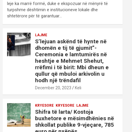
leje ka marrë formë, duke e ekspozuar në mënyrë të
turpshme dështimin e institucioneve lokale dhe
shtetërore për të garantuar…
LAJME
S’lejuan askënd të hynte në
dhomën e tij të gjumit”-
Ceremonia e lamtumirës në
heshtje e Mehmet Shehut,
rrëfimi i të birit: Mbi dheun e
qullur që mbuloi arkivolin u
hodh një trëndafil
December 20, 2023
Keli
KRYESORE
KRYESORE
LAJME
Shifra të larta/ Kostoja
buxhetore e mësimdhënies në
shkollat publike 9-vjeçare, 785
euro për nxënës