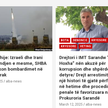
BOTA
DENONCO
KRYESORE
KRYESORE
VETING
hije: Izraeli dhe Irani
Drejtori i IMT Sarandw
indjen e mesme, SHBA
Hoxha” nën akuzë për
ikon bombardimet në
korrupsion dhe shpërd
Irak
detyre/ Drejt arrestim
një histori të gjatë përf
25
alba-news
në hetime dhe proced
penale të favorizuara 
Prokuroria Sarandë
BOTA
DENONCO
KRYESOR
March 12, 2025
alba-news