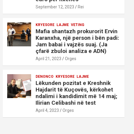
September 12, 2023
Rei
KRYESORE
LAJME
VETING
Mafia shantazh prokurorit Ervin
Karanxha, një person i bën padi:
Jam babai i vajzës suaj. (Ja
çfarë zbuloi analiza e ADN)
April 21, 2023
Orges
DENONCO
KRYESORE
LAJME
Lëkunden pozitat e Kreshnik
Hajdarit të Kuçovës, kërkohet
ndalimi i kandidimit më 14 maj;
Ilirian Celibashi në test
April 4, 2023
Orges