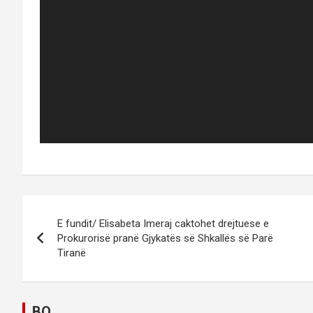
P
E fundit/ Elisabeta Imeraj caktohet drejtuese e
o
Prokurorisë pranë Gjykatës së Shkallës së Parë
Tiranë
s
t
BO