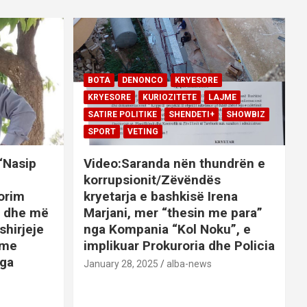
BOTA
DENONCO
KRYESORE
KRYESORE
KURIOZITETE
LAJME
SATIRE POLITIKE
SHENDETI+
SHOWBIZ
SPORT
VETING
 “Nasip
Video:Saranda nën thundrën e
korrupsionit/Zëvëndës
orim
kryetarja e bashkisë Irena
it dhe më
Marjani, mer “thesin me para”
shirjeje
nga Kompania “Kol Noku”, e
ime
implikuar Prokuroria dhe Policia
nga
January 28, 2025
alba-news
E
BOTA
DENONCO
KRYESORE