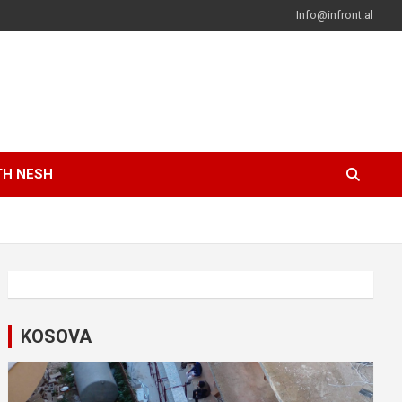
Info@infront.al
TH NESH
KOSOVA