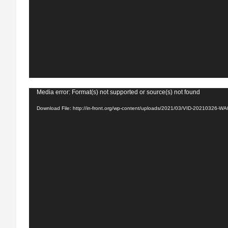
Video
Media error: Format(s) not supported or source(s) not found
Player
Download File: http://in-front.org/wp-content/uploads/2021/03/VID-20210326-