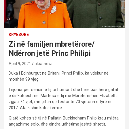
KRYESORE
Zi në familjen mbretërore/
Ndërron jetë Princ Philipi
April 9, 2021
alba-news
Duka i Edinburgut në Britani, Princi Philip, ka vdekur në
moshën 99 vjeç.
I njohur për sensin e tij të humorit dhe herë pas here gafat
e diskutueshme. Martesa e tij me Mbretëreshën Elizabeth
zgjati 74 vjet, me çiftin që festonte 70 vjetorin e tyre në
2017. Ata kishin katër fëmijë.
Gjatë kohës së tij në Pallatin Buckingham Philip kreu mijëra
angazhime solo, dhe qindra udhëtime jashtë shtetit.