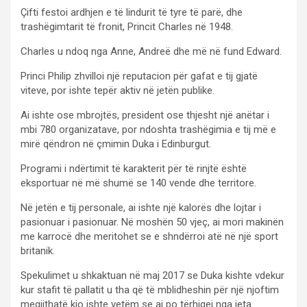
Çifti festoi ardhjen e të lindurit të tyre të parë, dhe
trashëgimtarit të fronit, Princit Charles në 1948.
Charles u ndoq nga Anne, Andreë dhe më në fund Edward.
Princi Philip zhvilloi një reputacion për gafat e tij gjatë
viteve, por ishte tepër aktiv në jetën publike.
Ai ishte ose mbrojtës, president ose thjesht një anëtar i
mbi 780 organizatave, por ndoshta trashëgimia e tij më e
mirë qëndron në çmimin Duka i Edinburgut.
Programi i ndërtimit të karakterit për të rinjtë është
eksportuar në më shumë se 140 vende dhe territore.
Në jetën e tij personale, ai ishte një kalorës dhe lojtar i
pasionuar i pasionuar. Në moshën 50 vjeç, ai mori makinën
me karrocë dhe meritohet se e shndërroi atë në një sport
britanik.
Spekulimet u shkaktuan në maj 2017 se Duka kishte vdekur
kur stafit të pallatit u tha që të mblidheshin për një njoftim
megjithatë kjo ishte vetëm se ai po tërhiqej nga jeta