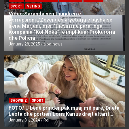
SPORT
VETING
Video:Saranda nën thundrën e
korrupsionit/Zëvëndës kryetarja e bashkisë
Irena Marjani, mer “thesin me para” nga
Kompania “Kol Noku”, e implikuar Prokuroria
dhe Policia
January 28, 2025
alba-news
SHOWBIZ
SPORT
FOTO/ U bënë prindër pak muaj më parë, Dileta
Leota dhe portieri Loris Karius drejt altarit…
January 31, 2024
Rei