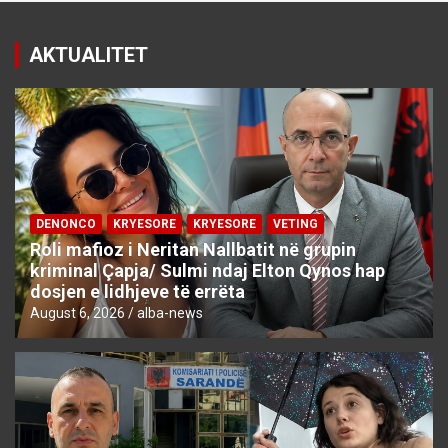
AKTUALITET
DENONCO
KRYESORE
KRYESORE
VETING
Roli mafioz i Neritan Nallbatit në grupin
kriminal Çapja/ Sulmi ndaj Elton Qynos hap
dosjen e lidhjeve të errëta
August 6, 2026
alba-news