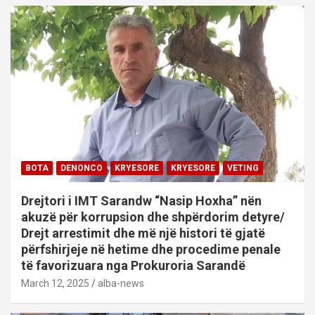
BOTA
DENONCO
KRYESORE
KRYESORE
VETING
Drejtori i IMT Sarandw “Nasip Hoxha” nën
akuzë për korrupsion dhe shpërdorim detyre/
Drejt arrestimit dhe më një histori të gjatë
përfshirjeje në hetime dhe procedime penale
të favorizuara nga Prokuroria Sarandë
March 12, 2025
alba-news