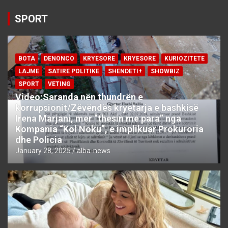
SPORT
BOTA
DENONCO
KRYESORE
KRYESORE
KURIOZITETE
LAJME
SATIRE POLITIKE
SHENDETI+
SHOWBIZ
SPORT
VETING
Video:Saranda nën thundrën e
korrupsionit/Zëvëndës kryetarja e bashkisë
Irena Marjani, mer “thesin me para” nga
Kompania “Kol Noku”, e implikuar Prokuroria
dhe Policia
January 28, 2025
alba-news