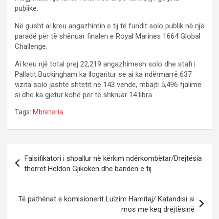
publike.
Në gusht ai kreu angazhimin e tij të fundit solo publik në një
paradë për të shënuar finalen e Royal Marines 1664 Global
Challenge.
Ai kreu një total prej 22,219 angazhimesh solo dhe stafi i
Pallatit Buckingham ka llogaritur se ai ka ndërmarrë 637
vizita solo jashtë shtetit në 143 vende, mbajti 5,496 fjalime
si dhe ka gjetur kohë për të shkruar 14 libra.
Tags:
Mbreteria
P
Falsifikatori i shpallur në kërkim ndërkombëtar/Drejtësia
o
thërret Heldon Gjikokën dhe bandën e tij
s
t
Të pathënat e komisionerit Lulzim Hamitaj/ Katandisi si
mos me keq drejtësinë
n