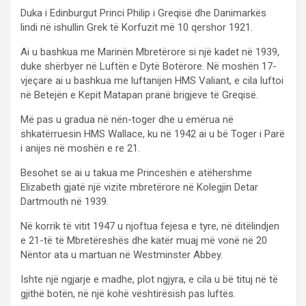
Duka i Edinburgut Princi Philip i Greqisë dhe Danimarkës
lindi në ishullin Grek të Korfuzit më 10 qershor 1921.
Ai u bashkua me Marinën Mbretërore si një kadet në 1939,
duke shërbyer në Luftën e Dytë Botërore. Në moshën 17-
vjeçare ai u bashkua me luftanijen HMS Valiant, e cila luftoi
në Betejën e Kepit Matapan pranë brigjeve të Greqisë.
Më pas u gradua në nën-toger dhe u emërua në
shkatërruesin HMS Wallace, ku në 1942 ai u bë Toger i Parë
i anijes në moshën e re 21.
Besohet se ai u takua me Princeshën e atëhershme
Elizabeth gjatë një vizite mbretërore në Kolegjin Detar
Dartmouth në 1939.
Në korrik të vitit 1947 u njoftua fejesa e tyre, në ditëlindjen
e 21-të të Mbretëreshës dhe katër muaj më vonë në 20
Nëntor ata u martuan në Westminster Abbey.
Ishte një ngjarje e madhe, plot ngjyra, e cila u bë tituj në të
gjithë botën, në një kohë vështirësish pas luftës.