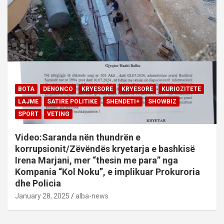
BOTA
DENONCO
KRYESORE
KRYESORE
KURIOZITETE
LAJME
SATIRE POLITIKE
SHENDETI+
SHOWBIZ
SPORT
VETING
Video:Saranda nën thundrën e
korrupsionit/Zëvëndës kryetarja e bashkisë
Irena Marjani, mer “thesin me para” nga
Kompania “Kol Noku”, e implikuar Prokuroria
dhe Policia
January 28, 2025
alba-news