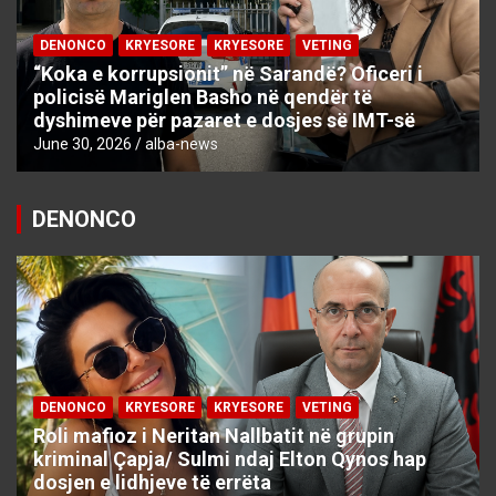
DENONCO
KRYESORE
KRYESORE
VETING
“Koka e korrupsionit” në Sarandë? Oficeri i
policisë Mariglen Basho në qendër të
dyshimeve për pazaret e dosjes së IMT-së
June 30, 2026
alba-news
DENONCO
DENONCO
KRYESORE
KRYESORE
VETING
Roli mafioz i Neritan Nallbatit në grupin
kriminal Çapja/ Sulmi ndaj Elton Qynos hap
dosjen e lidhjeve të errëta