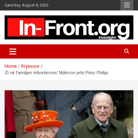
S
Saturday, August 8, 2026
k
i
p
t
o
c
o
n
t
Home
Kryesore
e
Zi në familjen mbretërore/ Ndërron jetë Princ Philipi
n
t