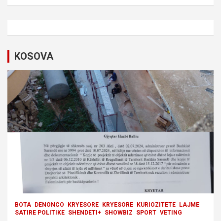
a
v
i
KOSOVA
g
a
t
i
o
n
BOTA
DENONCO
KRYESORE
KRYESORE
KURIOZITETE
LAJME
SATIRE POLITIKE
SHENDETI+
SHOWBIZ
SPORT
VETING