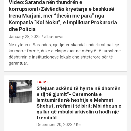
Video:Saranda nën thundrën e
korrupsionit/Zëvëndës kryetarja e bashkisë
Irena Marjani, mer “thesin me para” nga
Kompania “Kol Noku”, e implikuar Prokuroria
dhe Policia
January 28, 2025
alba-news
Në qytetin e Sarandës, një tjetër skandal i ndërtimit pa leje
ka marrë formë, duke e ekspozuar në mënyrë të turpshme
dështimin e institucioneve lokale dhe shtetërore për të
garantuar…
LAJME
S’lejuan askënd të hynte në dhomën
e tij të gjumit”- Ceremonia e
lamtumirës në heshtje e Mehmet
Shehut, rrëfimi i të birit: Mbi dheun e
qullur që mbuloi arkivolin u hodh një
trëndafil
December 20, 2023
Keli