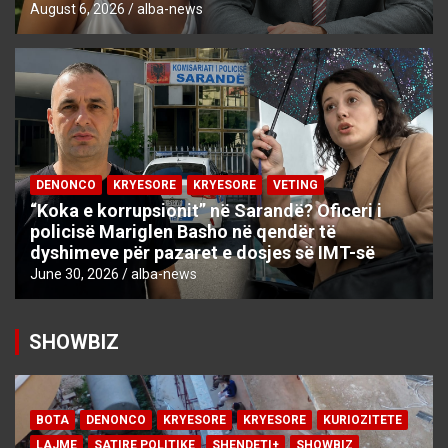
August 6, 2026
alba-news
DENONCO
KRYESORE
KRYESORE
VETING
“Koka e korrupsionit” në Sarandë? Oficeri i
policisë Mariglen Basho në qendër të
dyshimeve për pazaret e dosjes së IMT-së
June 30, 2026
alba-news
SHOWBIZ
BOTA
DENONCO
KRYESORE
KRYESORE
KURIOZITETE
LAJME
SATIRE POLITIKE
SHENDETI+
SHOWBIZ