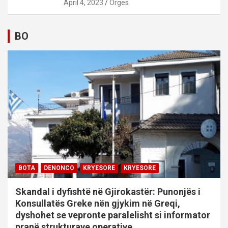
April 4, 2023
Orges
BO
BOTA
DENONCO
KRYESORE
KRYESORE
Skandal i dyfishtë në Gjirokastër: Punonjës i
Konsullatës Greke nën gjykim në Greqi,
dyshohet se vepronte paralelisht si informator
pranë strukturave operative