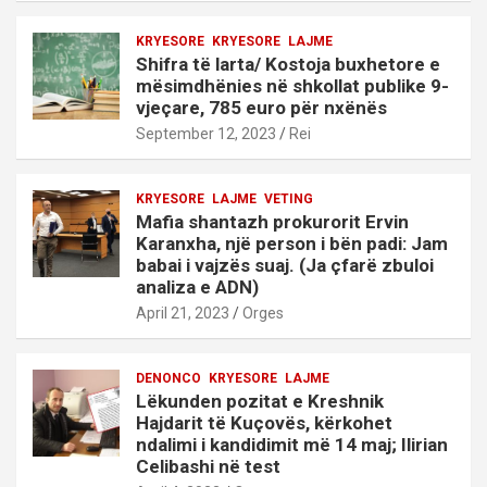
KRYESORE
KRYESORE
LAJME
Shifra të larta/ Kostoja buxhetore e
mësimdhënies në shkollat publike 9-
vjeçare, 785 euro për nxënës
September 12, 2023
Rei
KRYESORE
LAJME
VETING
Mafia shantazh prokurorit Ervin
Karanxha, një person i bën padi: Jam
babai i vajzës suaj. (Ja çfarë zbuloi
analiza e ADN)
April 21, 2023
Orges
DENONCO
KRYESORE
LAJME
Lëkunden pozitat e Kreshnik
Hajdarit të Kuçovës, kërkohet
ndalimi i kandidimit më 14 maj; Ilirian
Celibashi në test