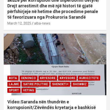
akuzë për korrupsion dhe shpërdorim detyre/
Drejt arrestimit dhe më një histori të gjatë
përfshirjeje në hetime dhe procedime penale
të favorizuara nga Prokuroria Sarandë
March 12, 2025
alba-news
BOTA
DENONCO
KRYESORE
KRYESORE
KURIOZITETE
LAJME
SATIRE POLITIKE
SHENDETI+
SHOWBIZ
SPORT
VETING
Video:Saranda nën thundrën e
korrupsionit/Zëvëndës kryetarja e bashkisë