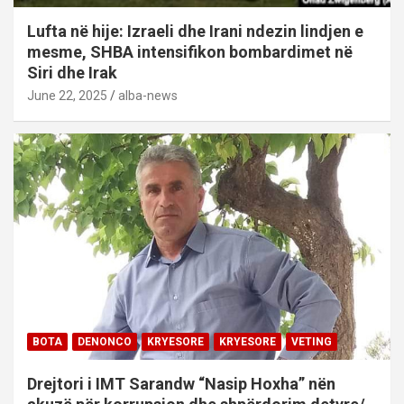
Lufta në hije: Izraeli dhe Irani ndezin lindjen e
mesme, SHBA intensifikon bombardimet në
Siri dhe Irak
June 22, 2025
alba-news
BOTA
DENONCO
KRYESORE
KRYESORE
VETING
Drejtori i IMT Sarandw “Nasip Hoxha” nën