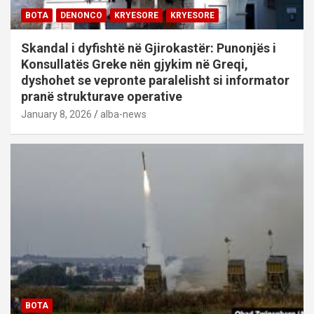
BOTA
DENONCO
KRYESORE
KRYESORE
Skandal i dyfishtë në Gjirokastër: Punonjës i
Konsullatës Greke nën gjykim në Greqi,
dyshohet se vepronte paralelisht si informator
pranë strukturave operative
January 8, 2026
alba-news
BOTA