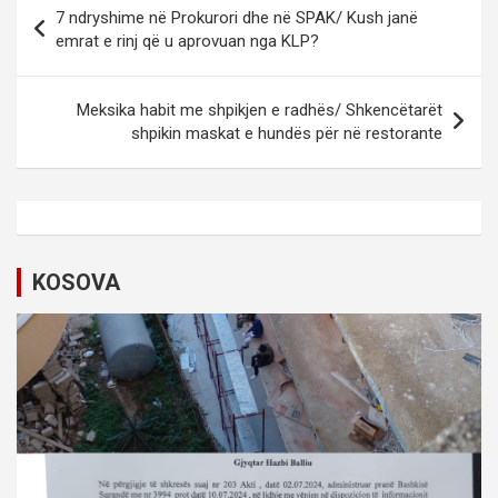
P
7 ndryshime në Prokurori dhe në SPAK/ Kush janë
o
emrat e rinj që u aprovuan nga KLP?
s
t
Meksika habit me shpikjen e radhës/ Shkencëtarët
shpikin maskat e hundës për në restorante
n
a
v
i
KOSOVA
g
a
t
i
o
n