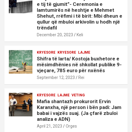
e tij të gjumit”- Ceremonia e
lamtumirës në heshtje e Mehmet
Shehut, rrëfimi i të birit: Mbi dheun e
qullur që mbuloi arkivolin u hodh një
trëndafil
December 20, 2023
Keli
KRYESORE
KRYESORE
LAJME
Shifra të larta/ Kostoja buxhetore e
mësimdhënies në shkollat publike 9-
vjeçare, 785 euro për nxënës
September 12, 2023
Rei
KRYESORE
LAJME
VETING
Mafia shantazh prokurorit Ervin
Karanxha, një person i bën padi: Jam
babai i vajzës suaj. (Ja çfarë zbuloi
analiza e ADN)
April 21, 2023
Orges