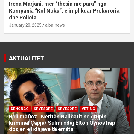
Irena Marjani, mer “thesin me para” nga
Kompania “Kol Noku”, e implikuar Prokuroria
dhe Policia
January 28, 2025
alba-news
AKTUALITET
DENONCO
KRYESORE
KRYESORE
VETING
Roli mafioz i Neritan Nallbatit në grupin
kriminal Çapja/ Sulmi ndaj Elton Qynos hap
dosjen e lidhjeve të errëta