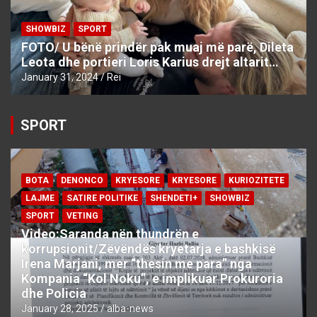
SHOWBIZ
SPORT
FOTO/ U bënë prindër pak muaj më parë, Dileta
Leota dhe portieri Loris Karius drejt altarit…
January 31, 2024
Rei
SPORT
BOTA
DENONCO
KRYESORE
KRYESORE
KURIOZITETE
LAJME
SATIRE POLITIKE
SHENDETI+
SHOWBIZ
SPORT
VETING
Video:Saranda nën thundrën e
korrupsionit/Zëvëndës kryetarja e bashkisë
Irena Marjani, mer “thesin me para” nga
Kompania “Kol Noku”, e implikuar Prokuroria
dhe Policia
January 28, 2025
alba-news