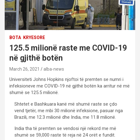
BOTA
KRYESORE
125.5 milionë raste me COVID-19
në gjithë botën
March 26, 2021
alba-news
Universiteti Johns Hopkins njoftoi të premten se numri i
infeksioneve me COVID-19 në gjithë botën ka arritur në më
shumë se 125.5 milionë.
Shtetet e Bashkuara kanë më shumë raste se çdo
vend tjetër, me mbi 30 milionë infeksione, pasuar nga
Brazili, me 12.3 milionë dhe India, me 11.8 milionë.
India tha të premten se vendosi një rekord me më
shumë se 59,000 raste të reja në 24 orët e fundit.