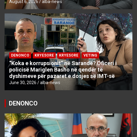
August 6, 2026
alba-news
DENONCO
KRYESORE
KRYESORE
VETING
“Koka e korrupsionit” në Sarandë? Oficeri i
policisë Mariglen Basho në qendër të
dyshimeve për pazaret e dosjes së IMT-së
June 30, 2026
alba-news
DENONCO