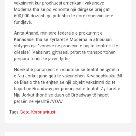
vaksinimit kur prodhuesi amerikan i vaksinave
Moderna tha se po vononte një dërgesë prej gati
600,000 dozash që priteshin të dorëzoheshin këtë
fundjavë.
Anita Anand, ministre federale e prokurimit e
Kanadasë, tha se zyrtarët e Moderna ia atribuuan
shtyrjen një “vonese në procesin e saj të kontrollit të
cilësisë”. Vaksinat, gjithsesi, pritet të transportohen
përpara fundit të javës tjetër.
Ndërkohë punonjësit e industrisë së teatrit në qytetin
e Nju Jorkut janë gati të vaksinohen. Kryebashkiaku Bill
de Blasio tha të enjten se një objekt vaksinimi do të
hapet në Broadway për punonjësit e teatrit. Zyrtarët e
Nju Jorkut thonë se duan që Broadway të hapet
përsëri në vjeshtë./VOA/
Tags:
Bote
,
Koronavirusi