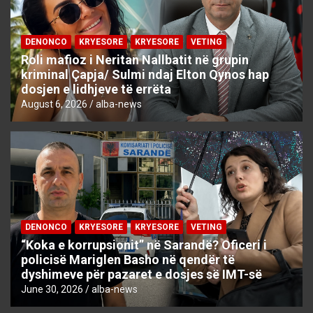
DENONCO
KRYESORE
KRYESORE
VETING
Roli mafioz i Neritan Nallbatit në grupin
kriminal Çapja/ Sulmi ndaj Elton Qynos hap
dosjen e lidhjeve të errëta
August 6, 2026
alba-news
DENONCO
KRYESORE
KRYESORE
VETING
“Koka e korrupsionit” në Sarandë? Oficeri i
policisë Mariglen Basho në qendër të
dyshimeve për pazaret e dosjes së IMT-së
June 30, 2026
alba-news