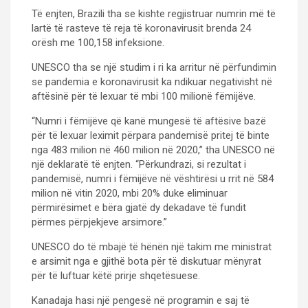
Të enjten, Brazili tha se kishte regjistruar numrin më të
lartë të rasteve të reja të koronavirusit brenda 24
orësh me 100,158 infeksione.
UNESCO tha se një studim i ri ka arritur në përfundimin
se pandemia e koronavirusit ka ndikuar negativisht në
aftësinë për të lexuar të mbi 100 milionë fëmijëve.
“Numri i fëmijëve që kanë mungesë të aftësive bazë
për të lexuar leximit përpara pandemisë pritej të binte
nga 483 milion në 460 milion në 2020,” tha UNESCO në
një deklaratë të enjten. “Përkundrazi, si rezultat i
pandemisë, numri i fëmijëve në vështirësi u rrit në 584
milion në vitin 2020, mbi 20% duke eliminuar
përmirësimet e bëra gjatë dy dekadave të fundit
përmes përpjekjeve arsimore.”
UNESCO do të mbajë të hënën një takim me ministrat
e arsimit nga e gjithë bota për të diskutuar mënyrat
për të luftuar këtë prirje shqetësuese.
Kanadaja hasi një pengesë në programin e saj të