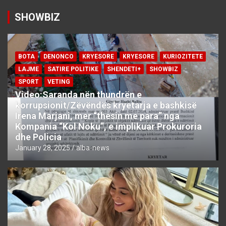
SHOWBIZ
BOTA
DENONCO
KRYESORE
KRYESORE
KURIOZITETE
LAJME
SATIRE POLITIKE
SHENDETI+
SHOWBIZ
SPORT
VETING
Video:Saranda nën thundrën e
korrupsionit/Zëvëndës kryetarja e bashkisë
Irena Marjani, mer “thesin me para” nga
Kompania “Kol Noku”, e implikuar Prokuroria
dhe Policia
January 28, 2025
alba-news