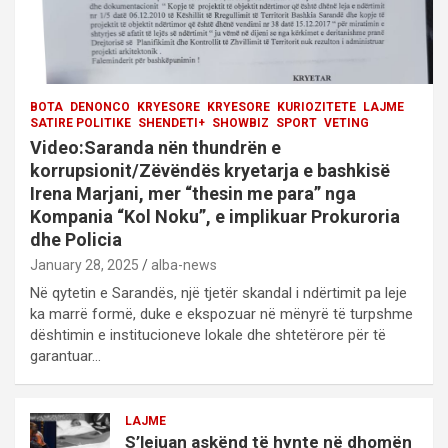
BOTA
DENONCO
KRYESORE
KRYESORE
KURIOZITETE
LAJME
SATIRE POLITIKE
SHENDETI+
SHOWBIZ
SPORT
VETING
Video:Saranda nën thundrën e
korrupsionit/Zëvëndës kryetarja e bashkisë
Irena Marjani, mer “thesin me para” nga
Kompania “Kol Noku”, e implikuar Prokuroria
dhe Policia
January 28, 2025
alba-news
Në qytetin e Sarandës, një tjetër skandal i ndërtimit pa leje
ka marrë formë, duke e ekspozuar në mënyrë të turpshme
dështimin e institucioneve lokale dhe shtetërore për të
garantuar…
LAJME
S’lejuan askënd të hynte në dhomën