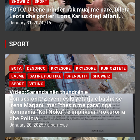
SHOWBIZ
SPORT
FOTO/ U bënë prindër pak muaj më parë, Dileta
Leota dhe portieri Loris Karius drejt altarit…
January 31, 2024
Rei
SPORT
BOTA
DENONCO
KRYESORE
KRYESORE
KURIOZITETE
LAJME
SATIRE POLITIKE
SHENDETI+
SHOWBIZ
SPORT
VETING
Video:Saranda nën thundrën e
korrupsionit/Zëvëndës kryetarja e bashkisë
Irena Marjani, mer “thesin me para” nga
Kompania “Kol Noku”, e implikuar Prokuroria
dhe Policia
January 28, 2025
alba-news