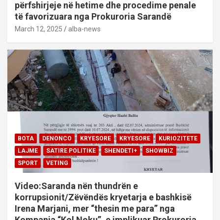
përfshirjeje në hetime dhe procedime penale
të favorizuara nga Prokuroria Sarandë
March 12, 2025
alba-news
BOTA
DENONCO
KRYESORE
KRYESORE
KURIOZITETE
LAJME
SATIRE POLITIKE
SHENDETI+
SHOWBIZ
SPORT
VETING
Video:Saranda nën thundrën e
korrupsionit/Zëvëndës kryetarja e bashkisë
Irena Marjani, mer “thesin me para” nga
Kompania “Kol Noku”, e implikuar Prokuroria