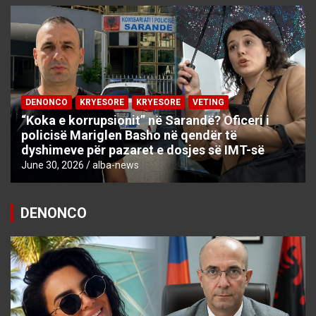
DENONCO
KRYESORE
KRYESORE
VETING
“Koka e korrupsionit” në Sarandë? Oficeri i
policisë Mariglen Basho në qendër të
dyshimeve për pazaret e dosjes së IMT-së
June 30, 2026
alba-news
DENONCO