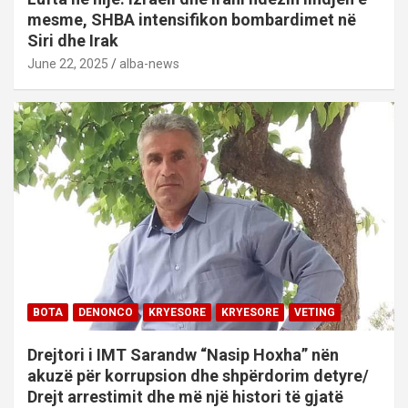
mesme, SHBA intensifikon bombardimet në
Siri dhe Irak
June 22, 2025
alba-news
BOTA
DENONCO
KRYESORE
KRYESORE
VETING
Drejtori i IMT Sarandw “Nasip Hoxha” nën
akuzë për korrupsion dhe shpërdorim detyre/
Drejt arrestimit dhe më një histori të gjatë