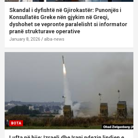
Skandal i dyfishtë në Gjirokastër: Punonjës i
Konsullatës Greke nën gjykim në Greqi,
dyshohet se vepronte paralelisht si informator
pranë strukturave operative
January 8, 2026
alba-news
BOTA
Lufta në hije: Izraeli dhe Irani ndezin lindjen e