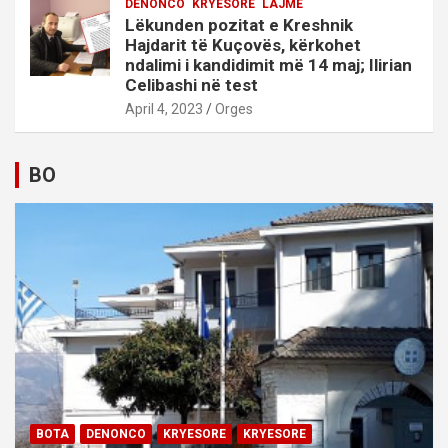
DENONCO
KRYESORE
LAJME
Lëkunden pozitat e Kreshnik
Hajdarit të Kuçovës, kërkohet
ndalimi i kandidimit më 14 maj; Ilirian
Celibashi në test
April 4, 2023
Orges
BO
BOTA
DENONCO
KRYESORE
KRYESORE