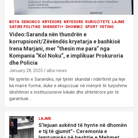
BOTA
DENONCO
KRYESORE
KRYESORE
KURIOZITETE
LAJME
SATIRE POLITIKE
SHENDETI+
SHOWBIZ
SPORT
VETING
Video:Saranda nën thundrën e
korrupsionit/Zëvëndës kryetarja e bashkisë
Irena Marjani, mer “thesin me para” nga
Kompania “Kol Noku”, e implikuar Prokuroria
dhe Policia
January 28, 2025
alba-news
Në qytetin e Sarandës, një tjetër skandal i ndërtimit pa leje
ka marrë formë, duke e ekspozuar në mënyrë të turpshme
dështimin e institucioneve lokale dhe shtetërore për të
garantuar…
LAJME
S’lejuan askënd të hynte në dhomën
e tij të gjumit”- Ceremonia e
lamtumirës në heshtje e Mehmet