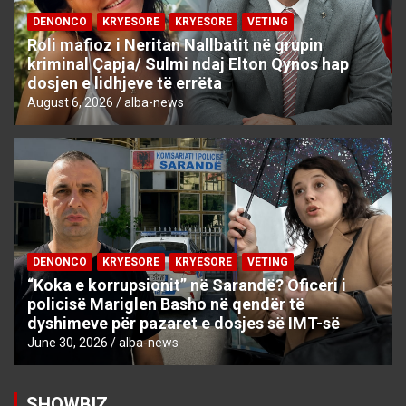
DENONCO
KRYESORE
KRYESORE
VETING
Roli mafioz i Neritan Nallbatit në grupin
kriminal Çapja/ Sulmi ndaj Elton Qynos hap
dosjen e lidhjeve të errëta
August 6, 2026
alba-news
DENONCO
KRYESORE
KRYESORE
VETING
“Koka e korrupsionit” në Sarandë? Oficeri i
policisë Mariglen Basho në qendër të
dyshimeve për pazaret e dosjes së IMT-së
June 30, 2026
alba-news
SHOWBIZ