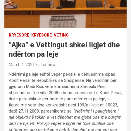
KRYESORE
KRYESORE
VETING
“Ajka” e Vettingut shkel ligjet dhe
ndërton pa leje
March 4, 2021
alba-news
Ndërtimi pa leje është vepër penale, e dënueshme sipas
Kodit Penal të Republikës së Shqipërisë. Në vendimin për
gjyqtarin Medi Bici, vetë komisionerja Xhensila Pine
shprehet se “në vitin 2008 u bënë amendimet e Kodit Penal,
duke parashikuar për herë të parë ndërtimin pa leje, si
figurë më vete dhe konkretisht neni 199/a i ligjit nr. 10023,
datë 27.11.2008, parashikonte se:
“Ndërtimi i paligjshëm i
një objekti në tokën e vet dënohet me gjobë ose me burgim
deri në një vit. Por kjo vepër e kryer në tokë publike ose
shtetërore apo në tokën e tjetrit, dënohet me burgim nga