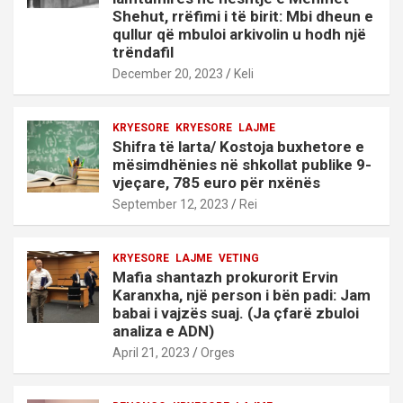
Shehut, rrëfimi i të birit: Mbi dheun e
qullur që mbuloi arkivolin u hodh një
trëndafil
December 20, 2023
Keli
KRYESORE
KRYESORE
LAJME
Shifra të larta/ Kostoja buxhetore e
mësimdhënies në shkollat publike 9-
vjeçare, 785 euro për nxënës
September 12, 2023
Rei
KRYESORE
LAJME
VETING
Mafia shantazh prokurorit Ervin
Karanxha, një person i bën padi: Jam
babai i vajzës suaj. (Ja çfarë zbuloi
analiza e ADN)
April 21, 2023
Orges