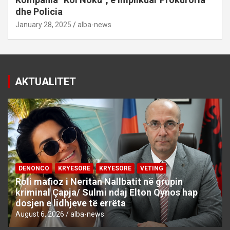
dhe Policia
January 28, 2025
alba-news
AKTUALITET
DENONCO
KRYESORE
KRYESORE
VETING
Roli mafioz i Neritan Nallbatit në grupin
kriminal Çapja/ Sulmi ndaj Elton Qynos hap
dosjen e lidhjeve të errëta
August 6, 2026
alba-news