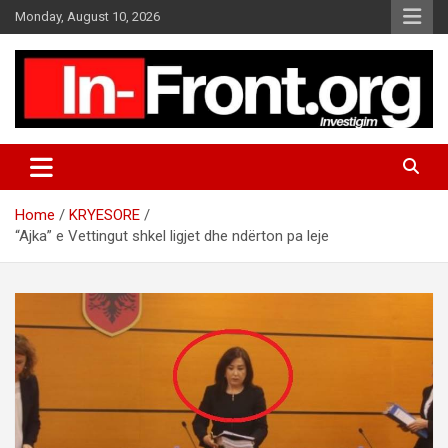
S
Monday, August 10, 2026
k
i
p
t
o
c
o
n
t
Home
KRYESORE
e
“Ajka” e Vettingut shkel ligjet dhe ndërton pa leje
n
t