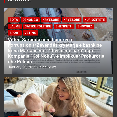
BOTA
DENONCO
KRYESORE
KRYESORE
KURIOZITETE
LAJME
SATIRE POLITIKE
SHENDETI+
SHOWBIZ
SPORT
VETING
Video:Saranda nën thundrën e
korrupsionit/Zëvëndës kryetarja e bashkisë
Irena Marjani, mer “thesin me para” nga
Kompania “Kol Noku”, e implikuar Prokuroria
dhe Policia
January 28, 2025
alba-news