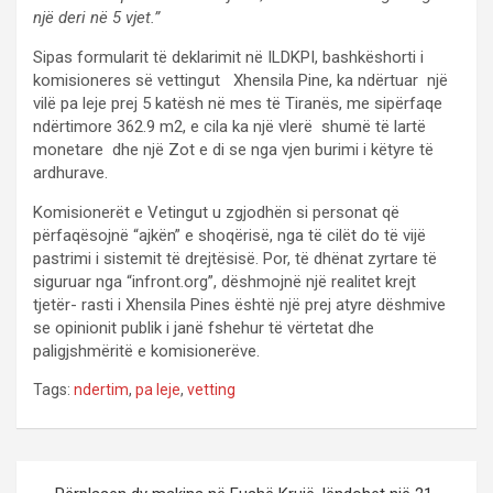
një deri në 5 vjet.”
Sipas formularit të deklarimit në ILDKPI, bashkëshorti i
komisioneres së vettingut Xhensila Pine, ka ndërtuar një
vilë pa leje prej 5 katësh në mes të Tiranës, me sipërfaqe
ndërtimore 362.9 m2, e cila ka një vlerë shumë të lartë
monetare dhe një Zot e di se nga vjen burimi i këtyre të
ardhurave.
Komisionerët e Vetingut u zgjodhën si personat që
përfaqësojnë “ajkën” e shoqërisë, nga të cilët do të vijë
pastrimi i sistemit të drejtësisë. Por, të dhënat zyrtare të
siguruar nga “infront.org”, dëshmojnë një realitet krejt
tjetër- rasti i Xhensila Pines është një prej atyre dëshmive
se opinionit publik i janë fshehur të vërtetat dhe
paligjshmëritë e komisionerëve.
Tags:
ndertim
,
pa leje
,
vetting
P