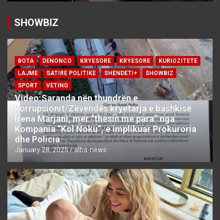
SHOWBIZ
BOTA
DENONCO
KRYESORE
KRYESORE
KURIOZITETE
LAJME
SATIRE POLITIKE
SHENDETI+
SHOWBIZ
SPORT
VETING
Video:Saranda nën thundrën e
korrupsionit/Zëvëndës kryetarja e bashkisë
Irena Marjani, mer “thesin me para” nga
Kompania “Kol Noku”, e implikuar Prokuroria
dhe Policia
January 28, 2025
alba-news