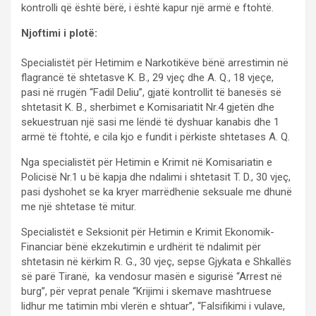
kontrolli që është bërë, i është kapur një armë e ftohtë.
Njoftimi i plotë:
Specialistët për Hetimim e Narkotikëve bënë arrestimin në
flagrancë të shtetasve K. B., 29 vjeç dhe A. Q., 18 vjeçe,
pasi në rrugën “Fadil Deliu”, gjatë kontrollit të banesës së
shtetasit K. B., sherbimet e Komisariatit Nr.4 gjetën dhe
sekuestruan një sasi me lëndë të dyshuar kanabis dhe 1
armë të ftohtë, e cila kjo e fundit i përkiste shtetases A. Q.
Nga specialistët për Hetimin e Krimit në Komisariatin e
Policisë Nr.1 u bë kapja dhe ndalimi i shtetasit T. D., 30 vjeç,
pasi dyshohet se ka kryer marrëdhenie seksuale me dhunë
me një shtetase të mitur.
Specialistët e Seksionit për Hetimin e Krimit Ekonomik-
Financiar bënë ekzekutimin e urdhërit të ndalimit për
shtetasin në kërkim R. G., 30 vjeç, sepse Gjykata e Shkallës
së parë Tiranë, ka vendosur masën e sigurisë “Arrest në
burg”, për veprat penale “Krijimi i skemave mashtruese
lidhur me tatimin mbi vlerën e shtuar”, “Falsifikimi i vulave,