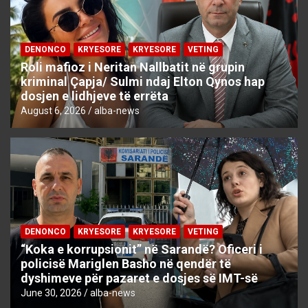
DENONCO
KRYESORE
KRYESORE
VETING
Roli mafioz i Neritan Nallbatit në grupin
kriminal Çapja/ Sulmi ndaj Elton Qynos hap
dosjen e lidhjeve të errëta
August 6, 2026
alba-news
DENONCO
KRYESORE
KRYESORE
VETING
“Koka e korrupsionit” në Sarandë? Oficeri i
policisë Mariglen Basho në qendër të
dyshimeve për pazaret e dosjes së IMT-së
June 30, 2026
alba-news