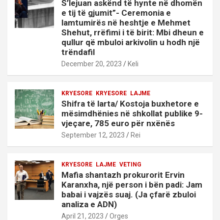
S’lejuan askënd të hynte në dhomën
e tij të gjumit”- Ceremonia e
lamtumirës në heshtje e Mehmet
Shehut, rrëfimi i të birit: Mbi dheun e
qullur që mbuloi arkivolin u hodh një
trëndafil
December 20, 2023
Keli
KRYESORE
KRYESORE
LAJME
Shifra të larta/ Kostoja buxhetore e
mësimdhënies në shkollat publike 9-
vjeçare, 785 euro për nxënës
September 12, 2023
Rei
KRYESORE
LAJME
VETING
Mafia shantazh prokurorit Ervin
Karanxha, një person i bën padi: Jam
babai i vajzës suaj. (Ja çfarë zbuloi
analiza e ADN)
April 21, 2023
Orges