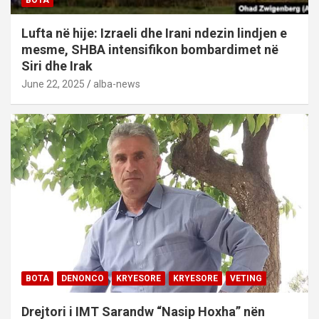
BOTA
Lufta në hije: Izraeli dhe Irani ndezin lindjen e
mesme, SHBA intensifikon bombardimet në
Siri dhe Irak
June 22, 2025
alba-news
BOTA
DENONCO
KRYESORE
KRYESORE
VETING
Drejtori i IMT Sarandw “Nasip Hoxha” nën