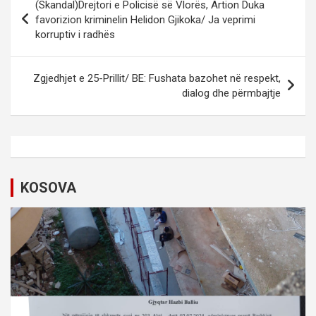
(Skandal)Drejtori e Policisë së Vlorës, Artion Duka
o
favorizion kriminelin Helidon Gjikoka/ Ja veprimi
korruptiv i radhës
s
t
Zgjedhjet e 25-Prillit/ BE: Fushata bazohet në respekt,
n
dialog dhe përmbajtje
a
v
i
g
KOSOVA
a
t
i
o
n