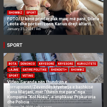
SHOWBIZ
SPORT
FOTO/ U bënë prindër pak muaj më parë, Dileta
Leota dhe portieri Loris Karius drejt altarit…
January 31, 2024
Rei
SPORT
BOTA
DENONCO
KRYESORE
KRYESORE
KURIOZITETE
LAJME
SATIRE POLITIKE
SHENDETI+
SHOWBIZ
SPORT
VETING
Video:Saranda nën thundrën e
korrupsionit/Zëvëndës kryetarja e bashkisë
Irena Marjani, mer “thesin me para” nga
Kompania “Kol Noku”, e implikuar Prokuroria
dhe Policia