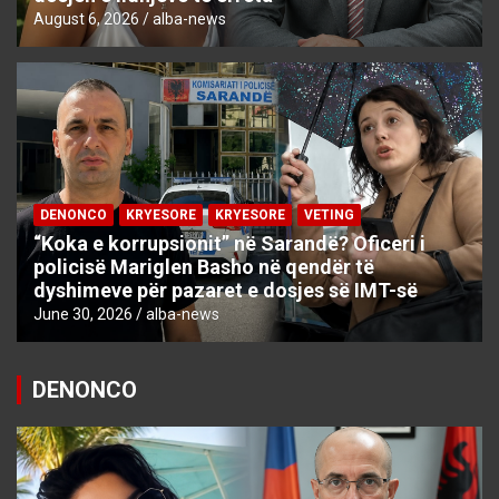
August 6, 2026
alba-news
DENONCO
KRYESORE
KRYESORE
VETING
“Koka e korrupsionit” në Sarandë? Oficeri i
policisë Mariglen Basho në qendër të
dyshimeve për pazaret e dosjes së IMT-së
June 30, 2026
alba-news
DENONCO