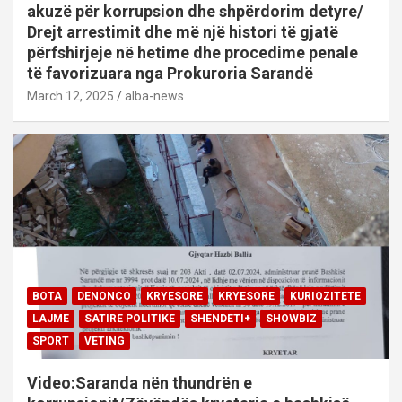
akuzë për korrupsion dhe shpërdorim detyre/
Drejt arrestimit dhe më një histori të gjatë
përfshirjeje në hetime dhe procedime penale
të favorizuara nga Prokuroria Sarandë
March 12, 2025
alba-news
BOTA
DENONCO
KRYESORE
KRYESORE
KURIOZITETE
LAJME
SATIRE POLITIKE
SHENDETI+
SHOWBIZ
SPORT
VETING
Video:Saranda nën thundrën e