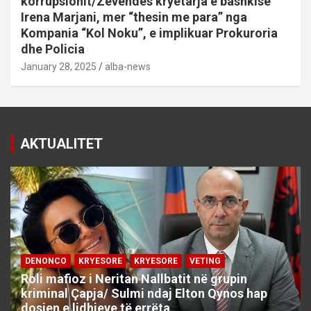
korrupsionit/Zëvëndës kryetarja e bashkisë
Irena Marjani, mer “thesin me para” nga
Kompania “Kol Noku”, e implikuar Prokuroria
dhe Policia
January 28, 2025
alba-news
AKTUALITET
DENONCO
KRYESORE
KRYESORE
VETING
Roli mafioz i Neritan Nallbatit në grupin
kriminal Çapja/ Sulmi ndaj Elton Qynos hap
dosjen e lidhjeve të errëta