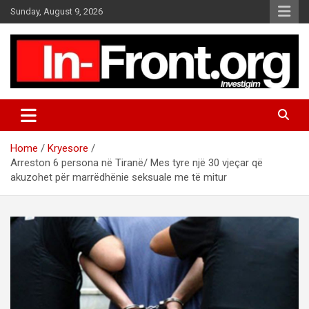
S
Sunday, August 9, 2026
k
i
p
t
o
c
o
n
t
Home
Kryesore
e
Arreston 6 persona në Tiranë/ Mes tyre një 30 vjeçar që
n
akuzohet për marrëdhënie seksuale me të mitur
t