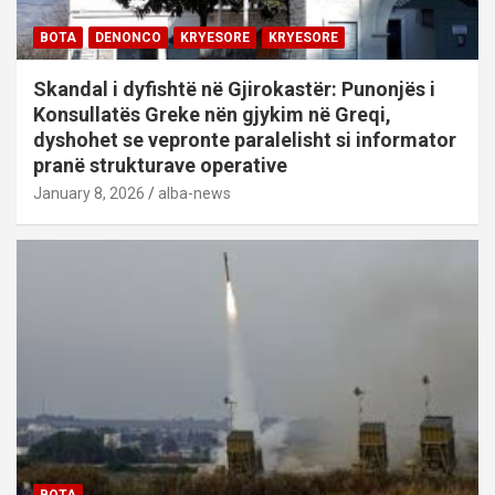
BOTA
DENONCO
KRYESORE
KRYESORE
Skandal i dyfishtë në Gjirokastër: Punonjës i
Konsullatës Greke nën gjykim në Greqi,
dyshohet se vepronte paralelisht si informator
pranë strukturave operative
January 8, 2026
alba-news