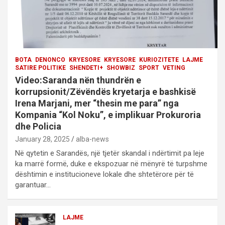
BOTA
DENONCO
KRYESORE
KRYESORE
KURIOZITETE
LAJME
SATIRE POLITIKE
SHENDETI+
SHOWBIZ
SPORT
VETING
Video:Saranda nën thundrën e
korrupsionit/Zëvëndës kryetarja e bashkisë
Irena Marjani, mer “thesin me para” nga
Kompania “Kol Noku”, e implikuar Prokuroria
dhe Policia
January 28, 2025
alba-news
Në qytetin e Sarandës, një tjetër skandal i ndërtimit pa leje
ka marrë formë, duke e ekspozuar në mënyrë të turpshme
dështimin e institucioneve lokale dhe shtetërore për të
garantuar…
LAJME