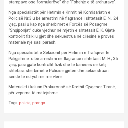
stampave ose formularëve” dhe “Fshehje e të ardhurave”.
Nga specialistët për Hetimin e Krimit në Komisariatin e
Policisë Nr.3 u bë arrestimi në flagrancë i shtetasit E. N., 24
vjeç, pasi u kap nga sherbimet e Forcës së Posaçme
“Shqiponjat” duke vjedhur në mjetin e shtetasit E. K. Gjatë
kontrollit fizik iu gjet dhe sekuestrua në cilësinë e provës
materiale një sasi parash.
Nga specialistët e Seksionit për Hetimin e Trafiqeve të
Paligjshme u bë arrestimi në flagrancë i shtetasit M. H., 35
vjeç, pasi gjatë kontrollit fizik dhe të banesës së këtij
shtetasi, sherbimet e Policisë gjetën dhe sekuestruan
sende të ndryshme me vlerë.
Materialet i kaluan Prokurorisë së Rrethit Gjyqësor Tiranë,
për veprime të mëtejshme
Tags:
policia
,
pranga
P