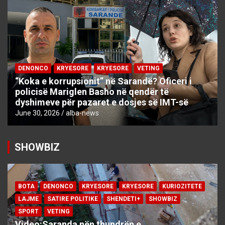
DENONCO
KRYESORE
KRYESORE
VETING
“Koka e korrupsionit” në Sarandë? Oficeri i
policisë Mariglen Basho në qendër të
dyshimeve për pazaret e dosjes së IMT-së
June 30, 2026
alba-news
SHOWBIZ
BOTA
DENONCO
KRYESORE
KRYESORE
KURIOZITETE
LAJME
SATIRE POLITIKE
SHENDETI+
SHOWBIZ
SPORT
VETING
Video:Saranda nën thundrën e