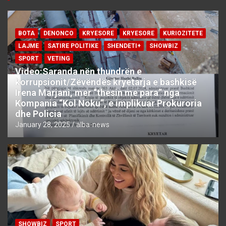
BOTA
DENONCO
KRYESORE
KRYESORE
KURIOZITETE
LAJME
SATIRE POLITIKE
SHENDETI+
SHOWBIZ
SPORT
VETING
Video:Saranda nën thundrën e
korrupsionit/Zëvëndës kryetarja e bashkisë
Irena Marjani, mer “thesin me para” nga
Kompania “Kol Noku”, e implikuar Prokuroria
dhe Policia
January 28, 2025
alba-news
SHOWBIZ
SPORT