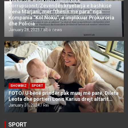
korrupsionit/Zëvëndës kryetarja e bashkisë
Irena Marjani, mer “thesin me para” nga
Kompania “Kol Noku”, e implikuar Prokuroria
dhe Policia
January 28, 2025
alba-news
SHOWBIZ
SPORT
FOTO/ U bënë prindër pak muaj më parë, Dileta
Leota dhe portieri Loris Karius drejt altarit…
January 31, 2024
Rei
SPORT