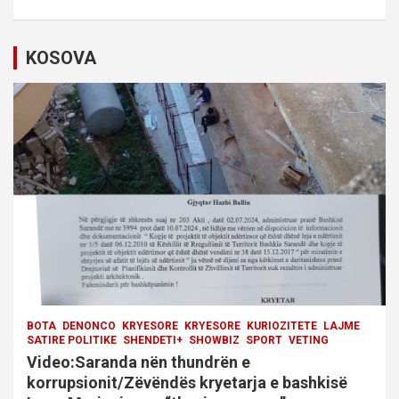
v
i
KOSOVA
g
a
t
i
o
n
BOTA
DENONCO
KRYESORE
KRYESORE
KURIOZITETE
LAJME
SATIRE POLITIKE
SHENDETI+
SHOWBIZ
SPORT
VETING
Video:Saranda nën thundrën e
korrupsionit/Zëvëndës kryetarja e bashkisë