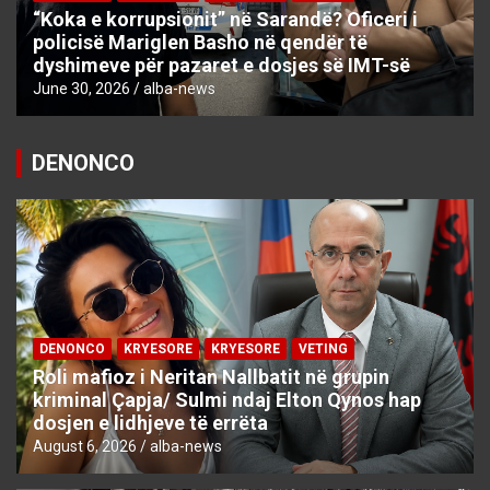
“Koka e korrupsionit” në Sarandë? Oficeri i
policisë Mariglen Basho në qendër të
dyshimeve për pazaret e dosjes së IMT-së
June 30, 2026
alba-news
DENONCO
DENONCO
KRYESORE
KRYESORE
VETING
Roli mafioz i Neritan Nallbatit në grupin
kriminal Çapja/ Sulmi ndaj Elton Qynos hap
dosjen e lidhjeve të errëta
August 6, 2026
alba-news