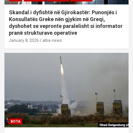
Skandal i dyfishtë në Gjirokastër: Punonjës i
Konsullatës Greke nën gjykim në Greqi,
dyshohet se vepronte paralelisht si informator
pranë strukturave operative
January 8, 2026
alba-news
BOTA