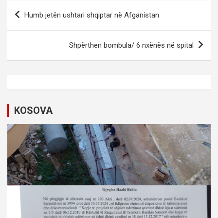
P
Humb jetën ushtari shqiptar në Afganistan
o
s
Shpërthen bombula/ 6 nxënës në spital
t
n
a
v
KOSOVA
i
g
a
t
i
o
n