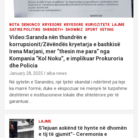
BOTA
DENONCO
KRYESORE
KRYESORE
KURIOZITETE
LAJME
SATIRE POLITIKE
SHENDETI+
SHOWBIZ
SPORT
VETING
Video:Saranda nën thundrën e
korrupsionit/Zëvëndës kryetarja e bashkisë
Irena Marjani, mer “thesin me para” nga
Kompania “Kol Noku”, e implikuar Prokuroria
dhe Policia
January 28, 2025
alba-news
Në qytetin e Sarandës, një tjetër skandal i ndërtimit pa leje
ka marrë formë, duke e ekspozuar në mënyrë të turpshme
dështimin e institucioneve lokale dhe shtetërore për të
garantuar…
LAJME
S’lejuan askënd të hynte në dhomën
e tij të gjumit”- Ceremonia e