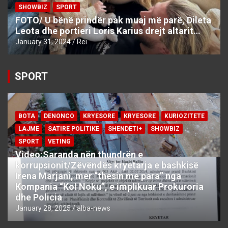
SHOWBIZ
SPORT
FOTO/ U bënë prindër pak muaj më parë, Dileta
Leota dhe portieri Loris Karius drejt altarit…
January 31, 2024
Rei
SPORT
BOTA
DENONCO
KRYESORE
KRYESORE
KURIOZITETE
LAJME
SATIRE POLITIKE
SHENDETI+
SHOWBIZ
SPORT
VETING
Video:Saranda nën thundrën e
korrupsionit/Zëvëndës kryetarja e bashkisë
Irena Marjani, mer “thesin me para” nga
Kompania “Kol Noku”, e implikuar Prokuroria
dhe Policia
January 28, 2025
alba-news