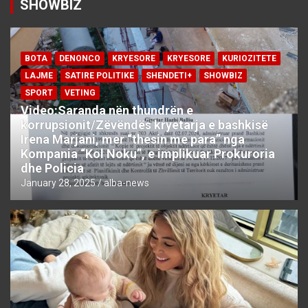
SHOWBIZ
BOTA
DENONCO
KRYESORE
KRYESORE
KURIOZITETE
LAJME
SATIRE POLITIKE
SHENDETI+
SHOWBIZ
SPORT
VETING
Video:Saranda nën thundrën e
korrupsionit/Zëvëndës kryetarja e bashkisë
Irena Marjani, mer “thesin me para” nga
Kompania “Kol Noku”, e implikuar Prokuroria
dhe Policia
January 28, 2025
alba-news