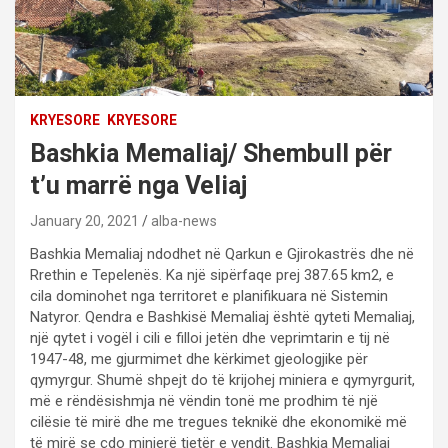
KRYESORE
KRYESORE
Bashkia Memaliaj/ Shembull për
t’u marrë nga Veliaj
January 20, 2021
alba-news
Bashkia Memaliaj ndodhet në Qarkun e Gjirokastrës dhe në
Rrethin e Tepelenës. Ka një sipërfaqe prej 387.65 km2, e
cila dominohet nga territoret e planifikuara në Sistemin
Natyror. Qendra e Bashkisë Memaliaj është qyteti Memaliaj,
një qytet i vogël i cili e filloi jetën dhe veprimtarin e tij në
1947-48, me gjurmimet dhe kërkimet gjeologjike për
qymyrgur. Shumë shpejt do të krijohej miniera e qymyrgurit,
më e rëndësishmja në vëndin tonë me prodhim të një
cilësie të mirë dhe me tregues teknikë dhe ekonomikë më
të mirë se çdo minierë tjetër e vendit. Bashkia Memaliaj