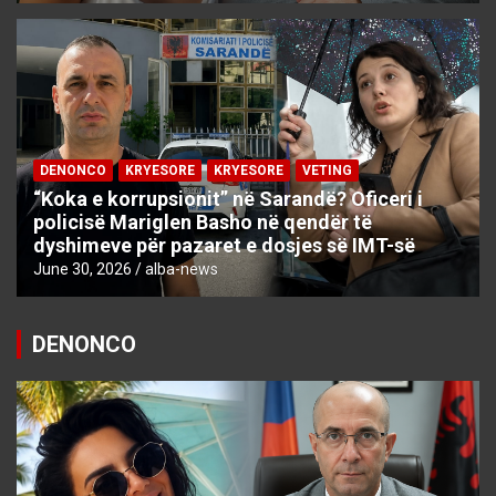
DENONCO
KRYESORE
KRYESORE
VETING
“Koka e korrupsionit” në Sarandë? Oficeri i
policisë Mariglen Basho në qendër të
dyshimeve për pazaret e dosjes së IMT-së
June 30, 2026
alba-news
DENONCO