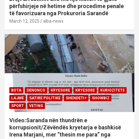
përfshirjeje në hetime dhe procedime penale
të favorizuara nga Prokuroria Sarandë
March 12, 2025
alba-news
BOTA
DENONCO
KRYESORE
KRYESORE
KURIOZITETE
LAJME
SATIRE POLITIKE
SHENDETI+
SHOWBIZ
SPORT
VETING
Video:Saranda nën thundrën e
korrupsionit/Zëvëndës kryetarja e bashkisë
Irena Marjani, mer “thesin me para” nga