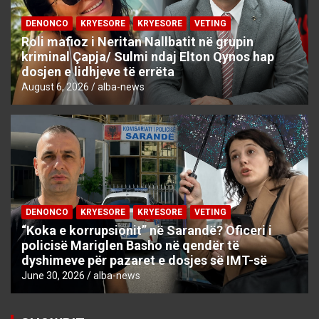
DENONCO
KRYESORE
KRYESORE
VETING
Roli mafioz i Neritan Nallbatit në grupin
kriminal Çapja/ Sulmi ndaj Elton Qynos hap
dosjen e lidhjeve të errëta
August 6, 2026
alba-news
DENONCO
KRYESORE
KRYESORE
VETING
“Koka e korrupsionit” në Sarandë? Oficeri i
policisë Mariglen Basho në qendër të
dyshimeve për pazaret e dosjes së IMT-së
June 30, 2026
alba-news