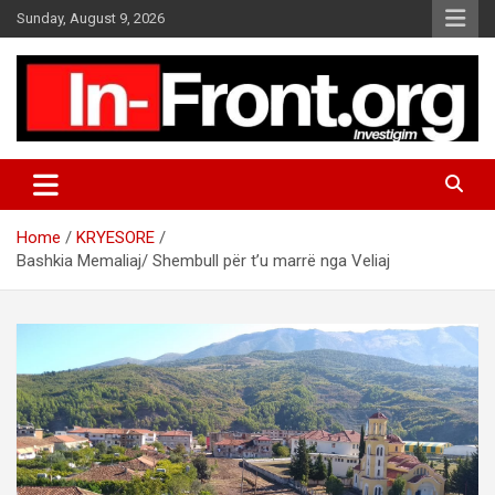
S
Sunday, August 9, 2026
k
i
p
t
o
c
o
n
t
Home
KRYESORE
e
Bashkia Memaliaj/ Shembull për t’u marrë nga Veliaj
n
t