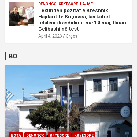
DENONCO
KRYESORE
LAJME
Lëkunden pozitat e Kreshnik
Hajdarit të Kuçovës, kërkohet
ndalimi i kandidimit më 14 maj; Ilirian
Celibashi në test
April 4, 2023
Orges
BO
BOTA
DENONCO
KRYESORE
KRYESORE