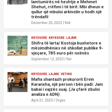
lamtumirës në heshtje e Mehmet
Shehut, rrëfimi i të birit: Mbi dheun e
qullur që mbuloi arkivolin u hodh një
trëndafil
December 20, 2023
Keli
KRYESORE
KRYESORE
LAJME
Shifra të larta/ Kostoja buxhetore e
mësimdhënies në shkollat publike 9-
vjeçare, 785 euro për nxënës
September 12, 2023
Rei
KRYESORE
LAJME
VETING
Mafia shantazh prokurorit Ervin
Karanxha, një person i bën padi: Jam
babai i vajzës suaj. (Ja çfarë zbuloi
analiza e ADN)
April 21, 2023
Orges