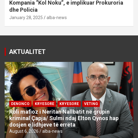
Kompania “Kol Noku”, e implikuar Prokuroria
dhe Policia
January 28, 2025
alba-news
AKTUALITET
DENONCO
KRYESORE
KRYESORE
VETING
Roli mafioz i Neritan Nallbatit në grupin
kriminal Çapja/ Sulmi ndaj Elton Qynos hap
dosjen e lidhjeve të errëta
August 6, 2026
alba-news