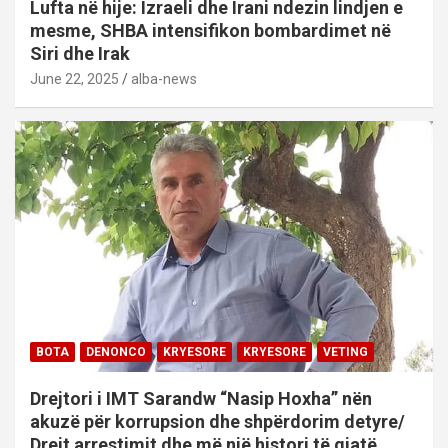
Lufta në hije: Izraeli dhe Irani ndezin lindjen e
mesme, SHBA intensifikon bombardimet në
Siri dhe Irak
June 22, 2025
alba-news
BOTA
DENONCO
KRYESORE
KRYESORE
VETING
Drejtori i IMT Sarandw “Nasip Hoxha” nën
akuzë për korrupsion dhe shpërdorim detyre/
Drejt arrestimit dhe më një histori të gjatë