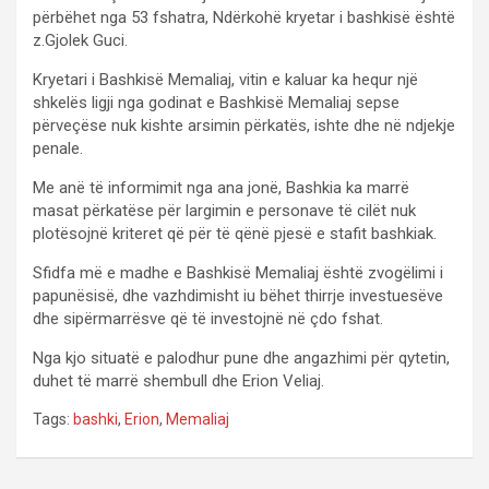
përbëhet nga 53 fshatra, Ndërkohë kryetar i bashkisë është
z.Gjolek Guci.
Kryetari i Bashkisë Memaliaj, vitin e kaluar ka hequr një
shkelës ligji nga godinat e Bashkisë Memaliaj sepse
përveçëse nuk kishte arsimin përkatës, ishte dhe në ndjekje
penale.
Me anë të informimit nga ana jonë, Bashkia ka marrë
masat përkatëse për largimin e personave të cilët nuk
plotësojnë kriteret që për të qënë pjesë e stafit bashkiak.
Sfidfa më e madhe e Bashkisë Memaliaj është zvogëlimi i
papunësisë, dhe vazhdimisht iu bëhet thirrje investuesëve
dhe sipërmarrësve që të investojnë në çdo fshat.
Nga kjo situatë e palodhur pune dhe angazhimi për qytetin,
duhet të marrë shembull dhe Erion Veliaj.
Tags:
bashki
,
Erion
,
Memaliaj