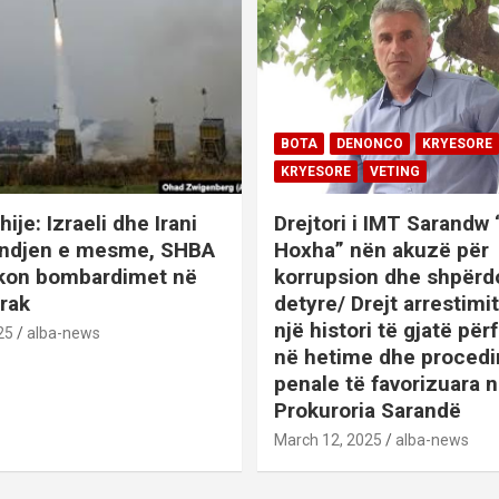
BOTA
DENONCO
KRYESORE
KRYESORE
VETING
hije: Izraeli dhe Irani
Drejtori i IMT Sarandw
indjen e mesme, SHBA
Hoxha” nën akuzë për
ikon bombardimet në
korrupsion dhe shpërd
Irak
detyre/ Drejt arrestim
një histori të gjatë përf
25
alba-news
në hetime dhe proced
penale të favorizuara 
Prokuroria Sarandë
BOTA
DENONCO
KRYESOR
March 12, 2025
alba-news
KRYESORE
KURIOZITETE
L
SATIRE POLITIKE
SHENDETI+