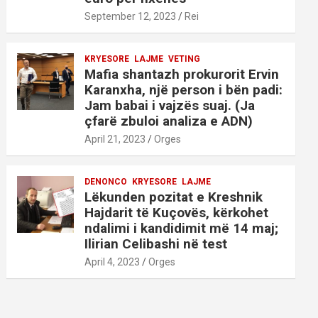
September 12, 2023
Rei
KRYESORE
LAJME
VETING
Mafia shantazh prokurorit Ervin
Karanxha, një person i bën padi:
Jam babai i vajzës suaj. (Ja
çfarë zbuloi analiza e ADN)
April 21, 2023
Orges
DENONCO
KRYESORE
LAJME
Lëkunden pozitat e Kreshnik
Hajdarit të Kuçovës, kërkohet
ndalimi i kandidimit më 14 maj;
Ilirian Celibashi në test
April 4, 2023
Orges