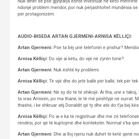
Nuk dihet se pse gjyqtarja është investuar në këto merifete
ndonjë problem mendor, por nuk përjashtohet mundësia se kët
për protagonizëm.
AUDIO-BISEDA ARTAN GJERMENI-ARNISA KËLLIÇI:
Artan Gjermeni:
Pse ta bëj unë telefonin e prishur? Mend
Arnisa Këlliçi:
Do vijë ai këtu, do vijë në zyrën tonë?
Artan Gjermeni:
Nuk është ky problemi.
Arnisa Këlliçi:
Të vijë dhe do jetë ballë për ballë, tek për 
Artan Gjermeni:
Në sy do të të shikojë. Ai tha, unë e tako
ta vras Arnisën, po ma thanë, le të më pështyjë në surrat. 
thashë, i ke shkruar atij Donaldit që ty dhe atë do t’ja bëj kës
Arnisa Këlliçi:
Po ai e ka të regjistruar dhe me zë telefonat
rëndësi, por që të kuptojmë dhe kontekstin. Normal s’ka qen
Artan Gjermeni:
Dhe ai lloj njeriu nuk duhet të ketë qenë n