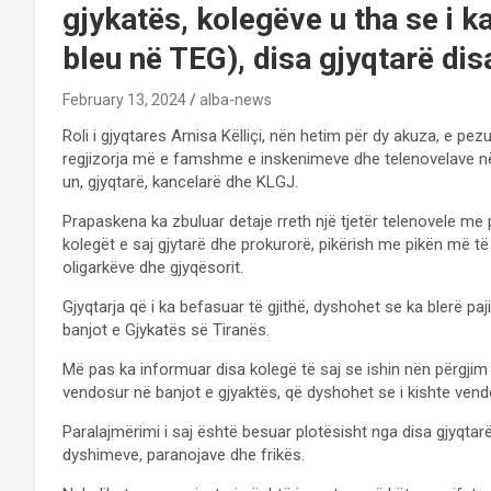
gjykatës, kolegëve u tha se i ka
bleu në TEG), disa gjyqtarë di
February 13, 2024
alba-news
Roli i gjyqtares Arnisa Këlliçi, nën hetim për dy akuza, e pez
regjizorja më e famshme e inskenimeve dhe telenovelave në
un, gjyqtarë, kancelarë dhe KLGJ.
Prapaskena ka zbuluar detaje rreth një tjetër telenovele me pr
kolegët e saj gjytarë dhe prokurorë, pikërish me pikën më të
oligarkëve dhe gjyqësorit.
Gjyqtarja që i ka befasuar të gjithë, dyshohet se ka blerë paj
banjot e Gjykatës së Tiranës.
Më pas ka informuar disa kolegë të saj se ishin nën përgjim 
vendosur në banjot e gjyaktës, që dyshohet se i kishte vend
Paralajmërimi i saj është besuar plotësisht nga disa gjyqtar
dyshimeve, paranojave dhe frikës.