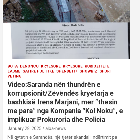
BOTA
DENONCO
KRYESORE
KRYESORE
KURIOZITETE
LAJME
SATIRE POLITIKE
SHENDETI+
SHOWBIZ
SPORT
VETING
Video:Saranda nën thundrën e
korrupsionit/Zëvëndës kryetarja e
bashkisë Irena Marjani, mer “thesin
me para” nga Kompania “Kol Noku”, e
implikuar Prokuroria dhe Policia
January 28, 2025
alba-news
Në qytetin e Sarandës, një tjetër skandal i ndërtimit pa