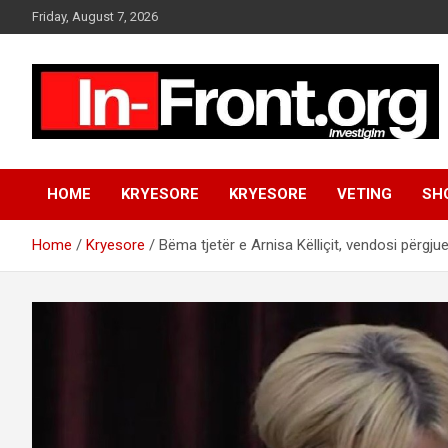
S
Friday, August 7, 2026
k
i
p
t
o
c
o
n
HOME
KRYESORE
KRYESORE
VETING
SH
t
e
n
Home
Kryesore
Bëma tjetër e Arnisa Këlliçit, vendosi përgju
t