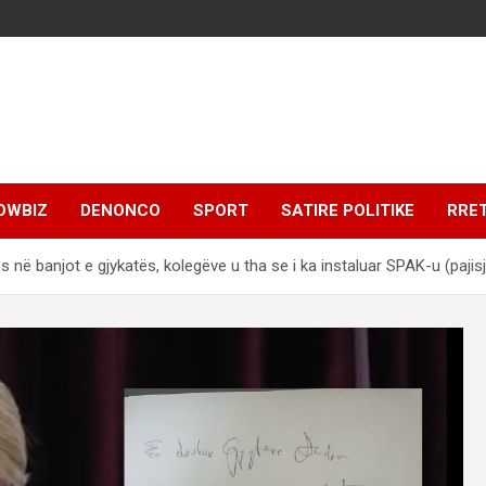
OWBIZ
DENONCO
SPORT
SATIRE POLITIKE
RRE
es në banjot e gjykatës, kolegëve u tha se i ka instaluar SPAK-u (pajis