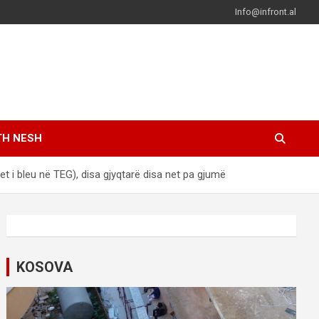
Info@infront.al
TH NESH
jet i bleu në TEG), disa gjyqtarë disa net pa gjumë
KOSOVA