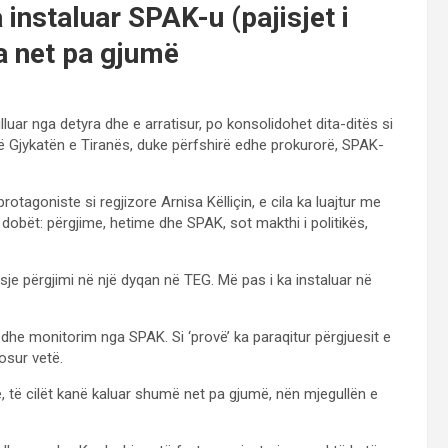
 instaluar SPAK-u (pajisjet i
sa net pa gjumë
ulluar nga detyra dhe e arratisur, po konsolidohet dita-ditës si
 Gjykatën e Tiranës, duke përfshirë edhe prokurorë, SPAK-
otagoniste si regjizore Arnisa Këlliçin, e cila ka luajtur me
 dobët: përgjime, hetime dhe SPAK, sot makthi i politikës,
isje përgjimi në një dyqan në TEG. Më pas i ka instaluar në
dhe monitorim nga SPAK. Si ‘provë’ ka paraqitur përgjuesit e
osur vetë.
ë, të cilët kanë kaluar shumë net pa gjumë, nën mjegullën e