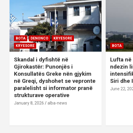
a
v
i
BOTA
DENONCO
KRYESORE
g
KRYESORE
BOTA
a
Skandal i dyfishtë në
Lufta në 
t
Gjirokastër: Punonjës i
ndezin l
Konsullatës Greke nën gjykim
intensif
i
në Greqi, dyshohet se vepronte
Siri dhe 
paralelisht si informator pranë
o
June 22, 20
strukturave operative
n
January 8, 2026
alba-news