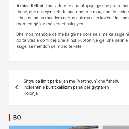
Arnisa Këlliçi:
Tani vetëm të garantoj një gjë dhe po ta the
thënë, dhe nuk vjen këtu të sqarohet me mua, unë do i ndërro
e bëj me aq sa mundem unë, ai nuk ma njeh kokën. Unë jam nj
moment që kur më kërcet nuk pyes.
Dhe mos mendojë që më ka gjë në dorë se s’më ka asgjë në 
do ta vras e do t’i bëj. Dhe ai nuk kupton një gjë. Unë delli
asgjë, se mendon që mund të ketë.
P
Shtyu pa limit përballjen me “Vettingun” dhe fshehu
o
incidentin e burrit,kallëzim penal për gjyqtaren
Kolonja
s
t
BO
n