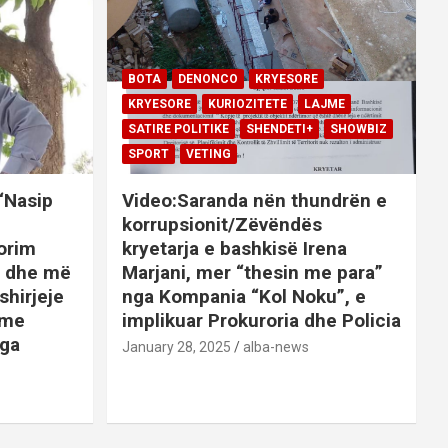
BOTA
DENONCO
KRYESORE
KRYESORE
KURIOZITETE
LAJME
SATIRE POLITIKE
SHENDETI+
SHOWBIZ
SPORT
VETING
 “Nasip
Video:Saranda nën thundrën e
korrupsionit/Zëvëndës
orim
kryetarja e bashkisë Irena
it dhe më
Marjani, mer “thesin me para”
shirjeje
nga Kompania “Kol Noku”, e
ime
implikuar Prokuroria dhe Policia
nga
January 28, 2025
alba-news
E
BOTA
DENONCO
KRYESORE
AJME
KRYESORE
KURIOZITETE
LAJME
SATIRE POLITIKE
SHENDETI+