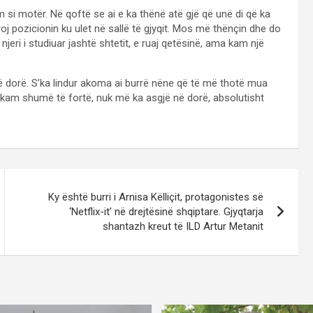
m si motër. Në qoftë se ai e ka thënë atë gjë që unë di që ka
j pozicionin ku ulet në sallë të gjyqit. Mos më thënçin dhe do
eri i studiuar jashtë shtetit, e ruaj qetësinë, ama kam një
dorë. S’ka lindur akoma ai burrë nëne që të më thotë mua
n e kam shumë të fortë, nuk më ka asgjë në dorë, absolutisht
Ky është burri i Arnisa Këlliçit, protagonistes së
‘Netflix-it’ në drejtësinë shqiptare. Gjyqtarja
shantazh kreut të ILD Artur Metanit