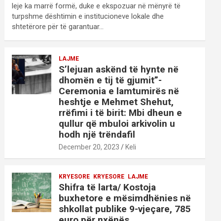
leje ka marrë formë, duke e ekspozuar në mënyrë të
turpshme dështimin e institucioneve lokale dhe
shtetërore për të garantuar…
LAJME
S’lejuan askënd të hynte në
dhomën e tij të gjumit”-
Ceremonia e lamtumirës në
heshtje e Mehmet Shehut,
rrëfimi i të birit: Mbi dheun e
qullur që mbuloi arkivolin u
hodh një trëndafil
December 20, 2023
Keli
KRYESORE
KRYESORE
LAJME
Shifra të larta/ Kostoja
buxhetore e mësimdhënies në
shkollat publike 9-vjeçare, 785
euro për nxënës