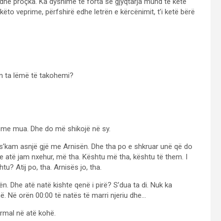
 dhe proçka. Ka dyshime të forta se gjyqtarja mund të ketë
o veprime, përfshirë edhe letrën e kërcënimit, t’i ketë bërë
on ta lëmë të takohemi?
tek me mua. Dhe do më shikojë në sy.
j, s’kam asnjë gjë me Arnisën. Dhe tha po e shkruar unë që do
Me atë jam nxehur, më tha. Kështu më tha, kështu të them. I
htu? Atij po, tha. Arnisës jo, tha.
ën. Dhe atë natë kishte qenë i pirë? S’dua ta di. Nuk ka
ë. Në orën 00:00 të natës të marri njeriu dhe…
ormal në atë kohë.