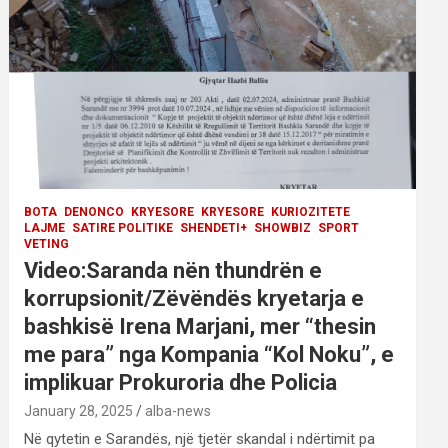
BOTA
DENONCO
KRYESORE
KRYESORE
KURIOZITETE
LAJME
SATIRE POLITIKE
SHENDETI+
SHOWBIZ
SPORT
VETING
Video:Saranda nën thundrën e
korrupsionit/Zëvëndës kryetarja e
bashkisë Irena Marjani, mer “thesin
me para” nga Kompania “Kol Noku”, e
implikuar Prokuroria dhe Policia
January 28, 2025
alba-news
Në qytetin e Sarandës, një tjetër skandal i ndërtimit pa