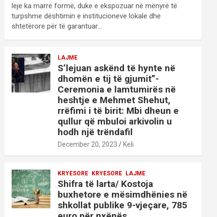
leje ka marrë formë, duke e ekspozuar në mënyrë të
turpshme dështimin e institucioneve lokale dhe
shtetërore për të garantuar…
LAJME
S’lejuan askënd të hynte në
dhomën e tij të gjumit”-
Ceremonia e lamtumirës në
heshtje e Mehmet Shehut,
rrëfimi i të birit: Mbi dheun e
qullur që mbuloi arkivolin u
hodh një trëndafil
December 20, 2023
Keli
KRYESORE
KRYESORE
LAJME
Shifra të larta/ Kostoja
buxhetore e mësimdhënies në
shkollat publike 9-vjeçare, 785
euro për nxënës