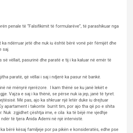
n penale të “Falsifikimit të formularëve”, të parashikuar nga
it ka ndërruar jetë dhe nuk iu është bërë vonë për fëmijët dhe
 saj.
 vëllait, pasurinë dhe paratë e tij i ka kaluar në emër të
ha paratë, që vëllai i saj i ndjerë ka pasur në bankë.
në në mënyrë njerëzore. I kam thënë se ku janë lekët e
gjje. Vajza e saj i ka thënë, se përse nuk ia jep, janë të tyret.
jtësisë. Më pas, ajo ka shkruar një letër duke iu drejtuar
Ky apartament i takonte burrit tim, por ajo tha që po e shita
r. Nuk zgjidhet çështja ime, e cila ka të bëjë me vjedhje
ndër të tjera Anida Ademi në një intervistë.
a bërë kësaj familjeje por pa pikën e konsideratës, edhe pse