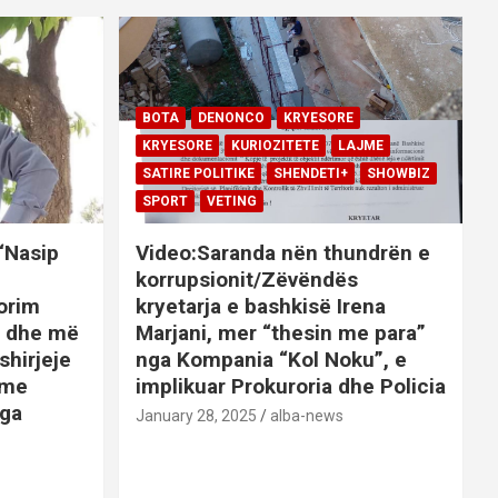
BOTA
DENONCO
KRYESORE
KRYESORE
KURIOZITETE
LAJME
SATIRE POLITIKE
SHENDETI+
SHOWBIZ
SPORT
VETING
 “Nasip
Video:Saranda nën thundrën e
korrupsionit/Zëvëndës
orim
kryetarja e bashkisë Irena
it dhe më
Marjani, mer “thesin me para”
shirjeje
nga Kompania “Kol Noku”, e
ime
implikuar Prokuroria dhe Policia
nga
January 28, 2025
alba-news
E
BOTA
DENONCO
KRYESORE
AJME
KRYESORE
KURIOZITETE
LAJME