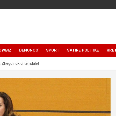
OWBIZ
DENONCO
SPORT
SATIRE POLITIKE
RRE
a Zhegu nuk di të ndalet