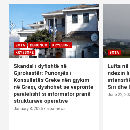
a
t
i
o
BOTA
DENONCO
KRYESORE
KRYESORE
BOTA
n
Skandal i dyfishtë në
Lufta në 
Gjirokastër: Punonjës i
ndezin l
Konsullatës Greke nën gjykim
intensif
në Greqi, dyshohet se vepronte
Siri dhe 
paralelisht si informator pranë
June 22, 20
strukturave operative
January 8, 2026
alba-news