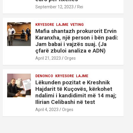
September 12, 2023
Rei
KRYESORE
LAJME
VETING
Mafia shantazh prokurorit Ervin
Karanxha, një person i bën padi:
Jam babai i vajzës suaj. (Ja
çfarë zbuloi analiza e ADN)
April 21, 2023
Orges
DENONCO
KRYESORE
LAJME
Lëkunden pozitat e Kreshnik
Hajdarit të Kuçovës, kërkohet
ndalimi i kandidimit më 14 maj;
Ilirian Celibashi në test
April 4, 2023
Orges