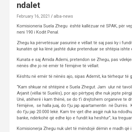
ndalet
February 16, 2021
alba-news
Komisioneria Suela Zhegu është kallëzuar në SPAK, për veprë
neni 190 i Kodit Penal.
Zhegu ka përvetësuar pasurinë e vëllait të saj pasi ky i fund
kunatën që ka lënë jashtë duke pretenduar se shtëpia ishte e
Kunata e saj Amida Ademi, pretendon se Zhegu, pas vdekjes së
nënës dhe jo në emër të fëmijëve të vëllait.
Kështu në emër të nënës ajo, sipas Ademit, ka tërhequr të gjit
“Kam shkuar në shtëpinë e Suela Zhegut. Jam ulur në tavoli
Arjanit (vëllai të Suelës), por ajo përtypej dhe nuk jepte përgji
Unë, atëherë i kam thënë, se do t’i drejtohem organeve te dre
fëmijëve, se halla juaj, do t’ju jap apartamentin në Durrës. 
do t’ju jap 20.000 lekë. Kam tre vjet dhe asgjë nuk ka ndodhu
banke, ndërkohë që edhe kjo e fundit ka heshtur”, ka treguar 
Komisionerja Zhegu nuk ulet të mëndojë dëmin e madh që i k