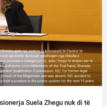
i Komici, gjate nje seance te Komisionit te Pavarur te
edhe pse ajo kishte dorezuar doreheqjen nga Shkolla e
së procesin e vetingut per te, duke i hequr te drejten per te
et e ardhshme./r/n/r/nMembers of the Trial Panel, Xhensila
ependent Qualification Commission, IQC, for former legal
 School of the Magistrate and was absent. IQC decided to
to hold a position in the justice system for the next 15 years.
sionerja Suela Zhegu nuk di të