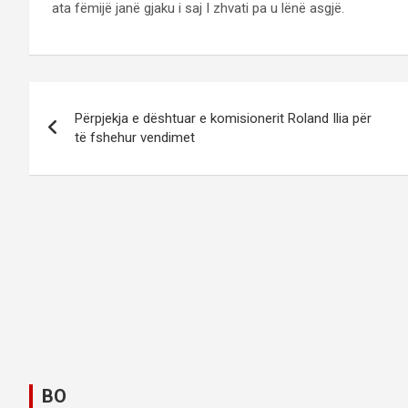
ata fëmijë janë gjaku i saj I zhvati pa u lënë asgjë.
P
Përpjekja e dështuar e komisionerit Roland Ilia për
o
të fshehur vendimet
s
t
n
a
v
i
g
BO