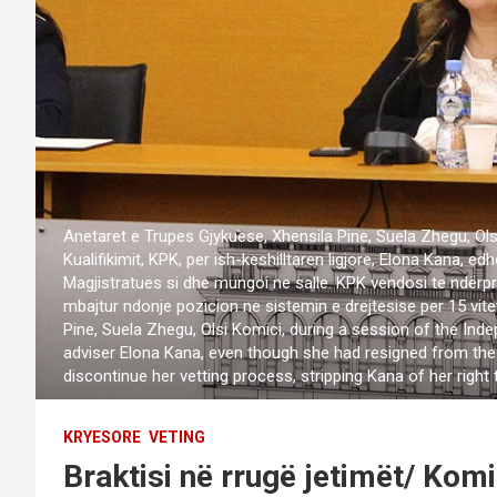
Anetaret e Trupes Gjykuese, Xhensila Pine, Suela Zhegu, Ols
Kualifikimit, KPK, per ish-keshilltaren ligjore, Elona Kana, 
Magjistratues si dhe mungoi ne salle. KPK vendosi te ndërpre
mbajtur ndonje pozicion ne sistemin e drejtesise per 15 vit
Pine, Suela Zhegu, Olsi Komici, during a session of the Ind
adviser Elona Kana, even though she had resigned from the
discontinue her vetting process, stripping Kana of her right 
KRYESORE
VETING
Braktisi në rrugë jetimët/ Komi