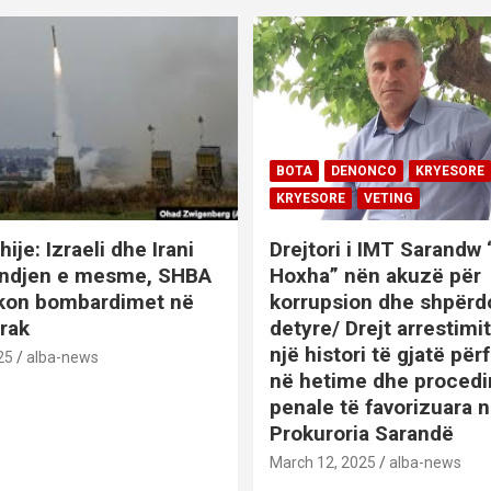
BOTA
DENONCO
KRYESORE
KRYESORE
VETING
hije: Izraeli dhe Irani
Drejtori i IMT Sarandw
indjen e mesme, SHBA
Hoxha” nën akuzë për
ikon bombardimet në
korrupsion dhe shpërd
Irak
detyre/ Drejt arrestim
një histori të gjatë përf
25
alba-news
në hetime dhe proced
penale të favorizuara 
Prokuroria Sarandë
BOTA
DENONCO
KRYESOR
March 12, 2025
alba-news
KRYESORE
KURIOZITETE
L