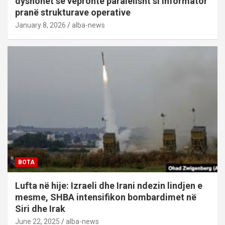
dyshohet se vepronte paralelisht si informator
pranë strukturave operative
January 8, 2026
alba-news
BOTA
Lufta në hije: Izraeli dhe Irani ndezin lindjen e
mesme, SHBA intensifikon bombardimet në
Siri dhe Irak
June 22, 2025
alba-news