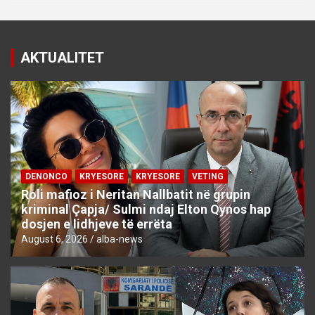
AKTUALITET
DENONCO
KRYESORE
KRYESORE
VETING
Roli mafioz i Neritan Nallbatit në grupin
kriminal Çapja/ Sulmi ndaj Elton Qynos hap
dosjen e lidhjeve të errëta
August 6, 2026
alba-news