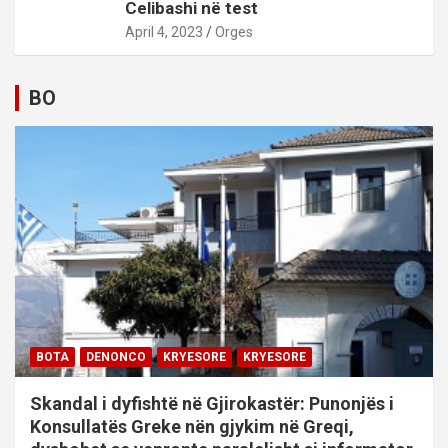
Celibashi në test
April 4, 2023
Orges
BO
BOTA
DENONCO
KRYESORE
KRYESORE
Skandal i dyfishtë në Gjirokastër: Punonjës i
Konsullatës Greke nën gjykim në Greqi,