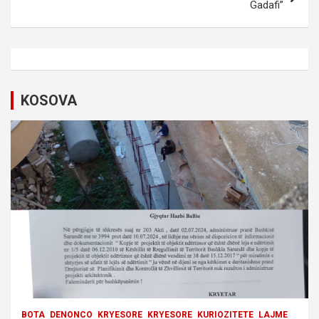
Gadafi”
n
a
v
i
KOSOVA
g
a
t
i
o
n
BOTA
DENONCO
KRYESORE
KRYESORE
KURIOZITETE
LAJME