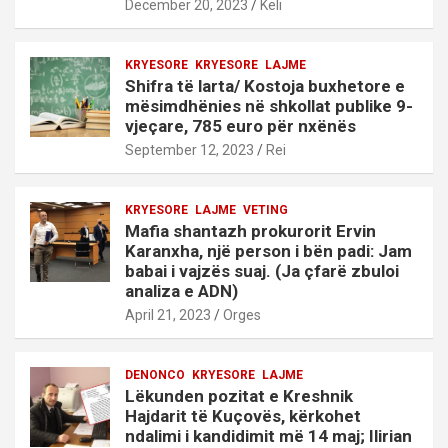
December 20, 2023
Keli
KRYESORE
KRYESORE
LAJME
Shifra të larta/ Kostoja buxhetore e
mësimdhënies në shkollat publike 9-
vjeçare, 785 euro për nxënës
September 12, 2023
Rei
KRYESORE
LAJME
VETING
Mafia shantazh prokurorit Ervin
Karanxha, një person i bën padi: Jam
babai i vajzës suaj. (Ja çfarë zbuloi
analiza e ADN)
April 21, 2023
Orges
DENONCO
KRYESORE
LAJME
Lëkunden pozitat e Kreshnik
Hajdarit të Kuçovës, kërkohet
ndalimi i kandidimit më 14 maj; Ilirian