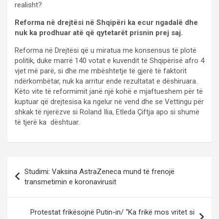
realisht?
Reforma në drejtësi në Shqipëri ka ecur ngadalë dhe
nuk ka prodhuar atë që qytetarët prisnin prej saj.
Reforma në Drejtësi që u miratua me konsensus të plotë
politik, duke marrë 140 votat e kuvendit të Shqipërisë afro 4
vjet më parë, si dhe me mbështetje të gjerë të faktorit
ndërkombëtar, nuk ka arritur ende rezultatat e dëshiruara.
Këto vite të reformimit janë një kohë e mjaftueshem për të
kuptuar që drejtesisa ka ngelur në vend dhe se Vettingu për
shkak të njerëzve si Roland Ilia, Etleda Çiftja apo si shumë
të tjerë ka dështuar.
P
Studimi: Vaksina AstraZeneca mund të frenojë
o
transmetimin e koronavirusit
s
t
Protestat frikësojnë Putin-in/ “Ka frikë mos vritet si