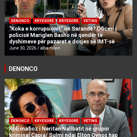
DENONCO
KRYESORE
KRYESORE
VETING
“Koka e korrupsionit” në Sarandë? Oficeri i
policisë Mariglen Basho në qendër të
dyshimeve për pazaret e dosjes së IMT-së
June 30, 2026
alba-news
DENONCO
DENONCO
KRYESORE
KRYESORE
VETING
Roli mafioz i Neritan Nallbatit në grupin
kriminal Çapja/ Sulmi ndaj Elton Qynos hap