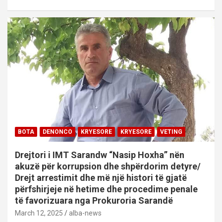
BOTA
DENONCO
KRYESORE
KRYESORE
VETING
Drejtori i IMT Sarandw “Nasip Hoxha” nën
akuzë për korrupsion dhe shpërdorim detyre/
Drejt arrestimit dhe më një histori të gjatë
përfshirjeje në hetime dhe procedime penale
të favorizuara nga Prokuroria Sarandë
March 12, 2025
alba-news