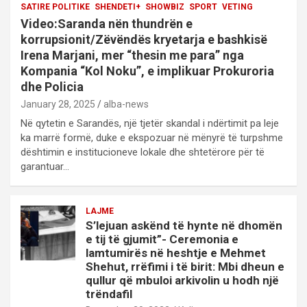
SATIRE POLITIKE
SHENDETI+
SHOWBIZ
SPORT
VETING
Video:Saranda nën thundrën e
korrupsionit/Zëvëndës kryetarja e bashkisë
Irena Marjani, mer “thesin me para” nga
Kompania “Kol Noku”, e implikuar Prokuroria
dhe Policia
January 28, 2025
alba-news
Në qytetin e Sarandës, një tjetër skandal i ndërtimit pa leje
ka marrë formë, duke e ekspozuar në mënyrë të turpshme
dështimin e institucioneve lokale dhe shtetërore për të
garantuar…
LAJME
S’lejuan askënd të hynte në dhomën
e tij të gjumit”- Ceremonia e
lamtumirës në heshtje e Mehmet
Shehut, rrëfimi i të birit: Mbi dheun e
qullur që mbuloi arkivolin u hodh një
trëndafil