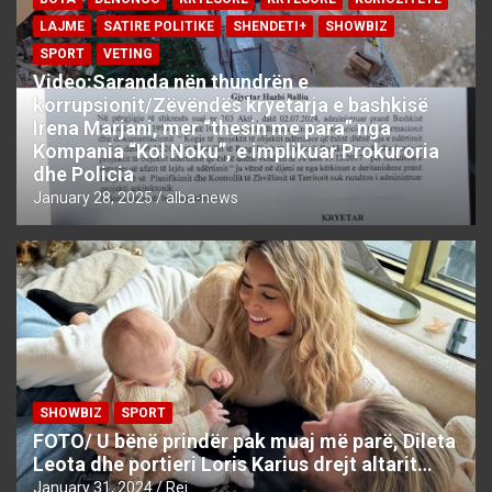
LAJME
SATIRE POLITIKE
SHENDETI+
SHOWBIZ
SPORT
VETING
Video:Saranda nën thundrën e
korrupsionit/Zëvëndës kryetarja e bashkisë
Irena Marjani, mer “thesin me para” nga
Kompania “Kol Noku”, e implikuar Prokuroria
dhe Policia
January 28, 2025
alba-news
SHOWBIZ
SPORT
FOTO/ U bënë prindër pak muaj më parë, Dileta
Leota dhe portieri Loris Karius drejt altarit…
January 31, 2024
Rei