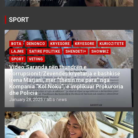
SPORT
BOTA
DENONCO
KRYESORE
KRYESORE
KURIOZITETE
LAJME
SATIRE POLITIKE
SHENDETI+
SHOWBIZ
SPORT
VETING
Video:Saranda nën thundrën e
korrupsionit/Zëvëndës kryetarja e bashkisë
Irena Marjani, mer “thesin me para” nga
Kompania “Kol Noku”, e implikuar Prokuroria
dhe Policia
January 28, 2025
alba-news