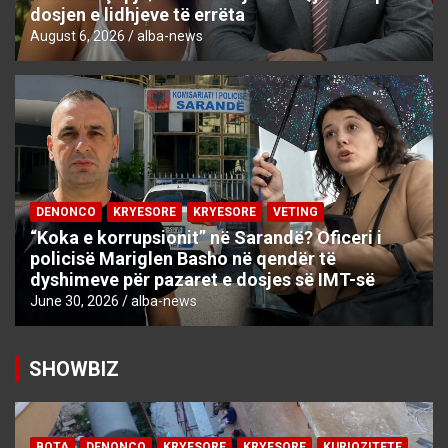
dosjen e lidhjeve të errëta
August 6, 2026
alba-news
DENONCO
KRYESORE
KRYESORE
VETING
“Koka e korrupsionit” në Sarandë? Oficeri i
policisë Mariglen Basho në qendër të
dyshimeve për pazaret e dosjes së IMT-së
June 30, 2026
alba-news
SHOWBIZ
BOTA
DENONCO
KRYESORE
KRYESORE
KURIOZITETE