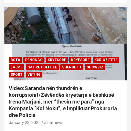
BOTA
DENONCO
KRYESORE
KRYESORE
KURIOZITETE
LAJME
SATIRE POLITIKE
SHENDETI+
SHOWBIZ
SPORT
VETING
Video:Saranda nën thundrën e
korrupsionit/Zëvëndës kryetarja e bashkisë
Irena Marjani, mer “thesin me para” nga
Kompania “Kol Noku”, e implikuar Prokuroria
dhe Policia
January 28, 2025
alba-news