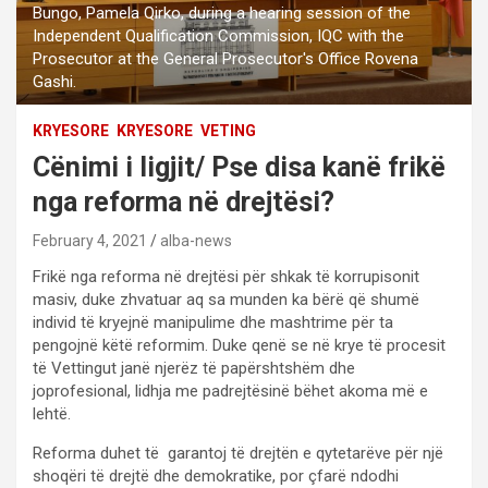
Bungo, Pamela Qirko, during a hearing session of the
Independent Qualification Commission, IQC with the
Prosecutor at the General Prosecutor's Office Rovena
Gashi.
KRYESORE
KRYESORE
VETING
Cënimi i ligjit/ Pse disa kanë frikë
nga reforma në drejtësi?
February 4, 2021
alba-news
Frikë nga reforma në drejtësi për shkak të korrupisonit
masiv, duke zhvatuar aq sa munden ka bërë që shumë
individ të kryejnë manipulime dhe mashtrime për ta
pengojnë këtë reformim. Duke qenë se në krye të procesit
të Vettingut janë njerëz të papërshtshëm dhe
joprofesional, lidhja me padrejtësinë bëhet akoma më e
lehtë.
Reforma duhet të garantoj të drejtën e qytetarëve për një
shoqëri të drejtë dhe demokratike, por çfarë ndodhi