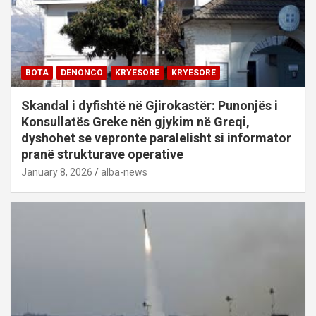
BOTA
DENONCO
KRYESORE
KRYESORE
Skandal i dyfishtë në Gjirokastër: Punonjës i
Konsullatës Greke nën gjykim në Greqi,
dyshohet se vepronte paralelisht si informator
pranë strukturave operative
January 8, 2026
alba-news