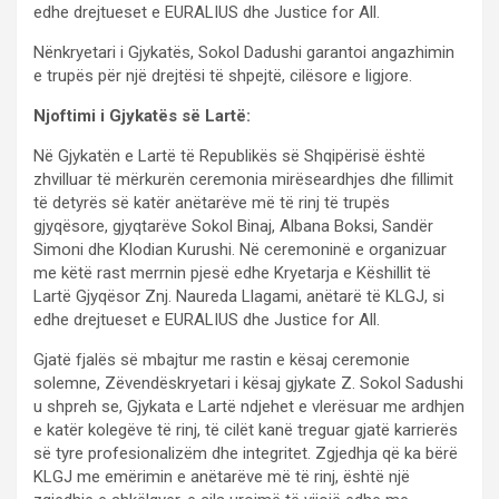
edhe drejtueset e EURALIUS dhe Justice for All.
Nënkryetari i Gjykatës, Sokol Dadushi garantoi angazhimin
e trupës për një drejtësi të shpejtë, cilësore e ligjore.
Njoftimi i Gjykatës së Lartë:
Në Gjykatën e Lartë të Republikës së Shqipërisë është
zhvilluar të mërkurën ceremonia mirëseardhjes dhe fillimit
të detyrës së katër anëtarëve më të rinj të trupës
gjyqësore, gjyqtarëve Sokol Binaj, Albana Boksi, Sandër
Simoni dhe Klodian Kurushi. Në ceremoninë e organizuar
me këtë rast merrnin pjesë edhe Kryetarja e Këshillit të
Lartë Gjyqësor Znj. Naureda Llagami, anëtarë të KLGJ, si
edhe drejtueset e EURALIUS dhe Justice for All.
Gjatë fjalës së mbajtur me rastin e kësaj ceremonie
solemne, Zëvendëskryetari i kësaj gjykate Z. Sokol Sadushi
u shpreh se, Gjykata e Lartë ndjehet e vlerësuar me ardhjen
e katër kolegëve të rinj, të cilët kanë treguar gjatë karrierës
së tyre profesionalizëm dhe integritet. Zgjedhja që ka bërë
KLGJ me emërimin e anëtarëve më të rinj, është një