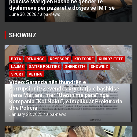
policisë Mariglen Basho në qendër të
dyshimeve për pazaret e dosjes së IMT-së
June 30, 2026
alba-news
SHOWBIZ
BOTA
DENONCO
KRYESORE
KRYESORE
KURIOZITETE
LAJME
SATIRE POLITIKE
SHENDETI+
SHOWBIZ
SPORT
VETING
Video:Saranda nën thundrën e
korrupsionit/Zëvëndës kryetarja e bashkisë
Irena Marjani, mer “thesin me para” nga
Kompania “Kol Noku”, e implikuar Prokuroria
dhe Policia
January 28, 2025
alba-news