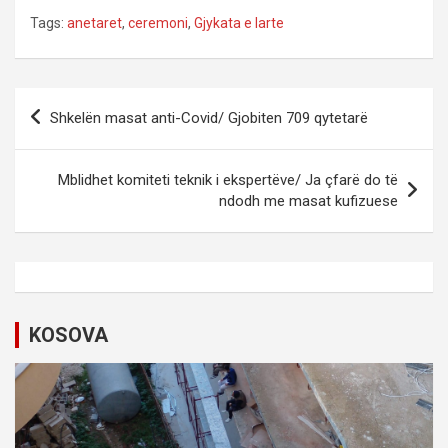
Tags:
anetaret
,
ceremoni
,
Gjykata e larte
P
Shkelën masat anti-Covid/ Gjobiten 709 qytetarë
o
s
Mblidhet komiteti teknik i ekspertëve/ Ja çfarë do të
t
ndodh me masat kufizuese
n
a
v
i
KOSOVA
g
a
t