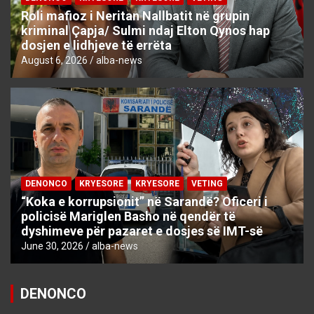
Roli mafioz i Neritan Nallbatit në grupin
kriminal Çapja/ Sulmi ndaj Elton Qynos hap
dosjen e lidhjeve të errëta
August 6, 2026
alba-news
DENONCO
KRYESORE
KRYESORE
VETING
“Koka e korrupsionit” në Sarandë? Oficeri i
policisë Mariglen Basho në qendër të
dyshimeve për pazaret e dosjes së IMT-së
June 30, 2026
alba-news
DENONCO