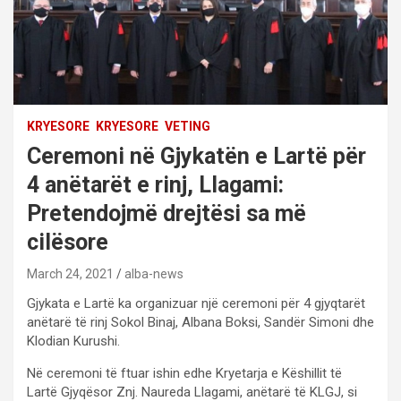
KRYESORE
KRYESORE
VETING
Ceremoni në Gjykatën e Lartë për
4 anëtarët e rinj, Llagami:
Pretendojmë drejtësi sa më
cilësore
March 24, 2021
alba-news
Gjykata e Lartë ka organizuar një ceremoni për 4 gjyqtarët
anëtarë të rinj Sokol Binaj, Albana Boksi, Sandër Simoni dhe
Klodian Kurushi.
Në ceremoni të ftuar ishin edhe Kryetarja e Këshillit të
Lartë Gjyqësor Znj. Naureda Llagami, anëtarë të KLGJ, si