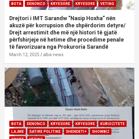
BOTA
DENONCO
KRYESORE
KRYESORE
VETING
Drejtori i IMT Sarandw “Nasip Hoxha” nën
akuzë për korrupsion dhe shpërdorim detyre/
Drejt arrestimit dhe më një histori të gjatë
përfshirjeje në hetime dhe procedime penale
të favorizuara nga Prokuroria Sarandë
March 12, 2025
alba-news
BOTA
DENONCO
KRYESORE
KRYESORE
KURIOZITETE
LAJME
SATIRE POLITIKE
SHENDETI+
SHOWBIZ