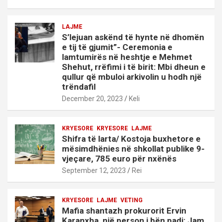
LAJME
S’lejuan askënd të hynte në dhomën
e tij të gjumit”- Ceremonia e
lamtumirës në heshtje e Mehmet
Shehut, rrëfimi i të birit: Mbi dheun e
qullur që mbuloi arkivolin u hodh një
trëndafil
December 20, 2023
Keli
KRYESORE
KRYESORE
LAJME
Shifra të larta/ Kostoja buxhetore e
mësimdhënies në shkollat publike 9-
vjeçare, 785 euro për nxënës
September 12, 2023
Rei
KRYESORE
LAJME
VETING
Mafia shantazh prokurorit Ervin
Karanxha, një person i bën padi: Jam