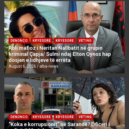
DENONCO
KRYESORE
KRYESORE
VETING
Roli mafioz i Neritan Nallbatit në grupin
kriminal Çapja/ Sulmi ndaj Elton Qynos hap
dosjen e lidhjeve të errëta
August 6, 2026
alba-news
DENONCO
KRYESORE
KRYESORE
VETING
“Koka e korrupsionit” në Sarandë? Oficeri i