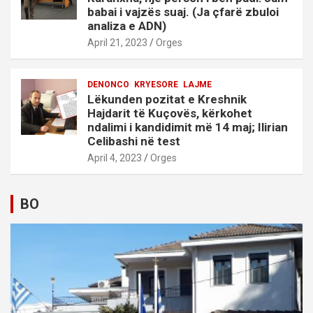
babai i vajzës suaj. (Ja çfarë zbuloi
analiza e ADN)
April 21, 2023
Orges
DENONCO
KRYESORE
LAJME
Lëkunden pozitat e Kreshnik
Hajdarit të Kuçovës, kërkohet
ndalimi i kandidimit më 14 maj; Ilirian
Celibashi në test
April 4, 2023
Orges
BO