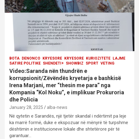
i
o
n
BOTA
DENONCO
KRYESORE
KRYESORE
KURIOZITETE
LAJME
SATIRE POLITIKE
SHENDETI+
SHOWBIZ
SPORT
VETING
Video:Saranda nën thundrën e
korrupsionit/Zëvëndës kryetarja e bashkisë
Irena Marjani, mer “thesin me para” nga
Kompania “Kol Noku”, e implikuar Prokuroria
dhe Policia
January 28, 2025
alba-news
Në qytetin e Sarandës, një tjetër skandal i ndërtimit pa leje
ka marrë formë, duke e ekspozuar në mënyrë të turpshme
dështimin e institucioneve lokale dhe shtetërore për të
garantuar…