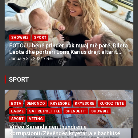
SHOWBIZ
SPORT
FOTO/ U bënë prindër pak muaj më parë, Dileta
Leota dhe portieri Loris Karius drejt altarit…
January 31, 2024
Rei
SPORT
BOTA
DENONCO
KRYESORE
KRYESORE
KURIOZITETE
LAJME
SATIRE POLITIKE
SHENDETI+
SHOWBIZ
SPORT
VETING
Video:Saranda nën thundrën e
korrupsionit/Zëvëndës kryetarja e bashkisë