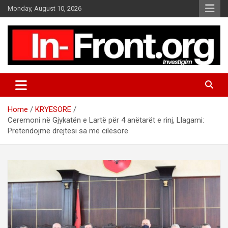
S
Monday, August 10, 2026
k
i
p
t
o
c
o
n
t
Home
KRYESORE
e
Ceremoni në Gjykatën e Lartë për 4 anëtarët e rinj, Llagami:
n
Pretendojmë drejtësi sa më cilësore
t