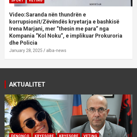
SPORT
VETING
Video:Saranda nën thundrën e
korrupsionit/Zëvëndës kryetarja e bashkisë
Irena Marjani, mer “thesin me para” nga
Kompania “Kol Noku”, e implikuar Prokuroria
dhe Policia
January 28, 2025
alba-news
AKTUALITET
DENONCO
KRYESORE
KRYESORE
VETING