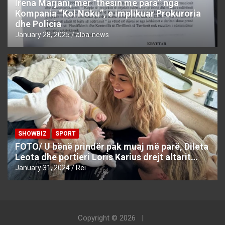
Irena Marjani, mer “thesin me para” nga
Kompania “Kol Noku”, e implikuar Prokuroria
dhe Policia
January 28, 2025
alba-news
SHOWBIZ
SPORT
FOTO/ U bënë prindër pak muaj më parë, Dileta
Leota dhe portieri Loris Karius drejt altarit…
January 31, 2024
Rei
Copyright © 2026