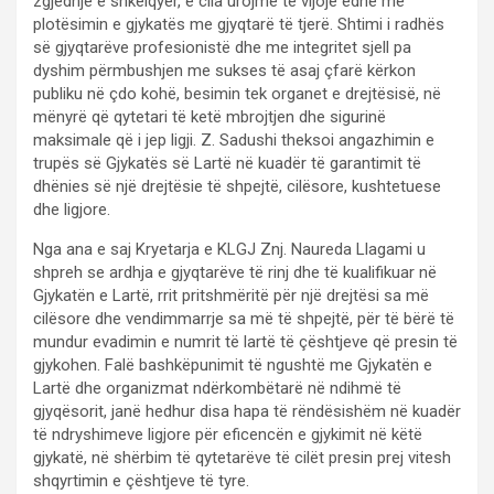
zgjedhje e shkëlqyer, e cila urojmë të vijojë edhe me
plotësimin e gjykatës me gjyqtarë të tjerë. Shtimi i radhës
së gjyqtarëve profesionistë dhe me integritet sjell pa
dyshim përmbushjen me sukses të asaj çfarë kërkon
publiku në çdo kohë, besimin tek organet e drejtësisë, në
mënyrë që qytetari të ketë mbrojtjen dhe sigurinë
maksimale që i jep ligji. Z. Sadushi theksoi angazhimin e
trupës së Gjykatës së Lartë në kuadër të garantimit të
dhënies së një drejtësie të shpejtë, cilësore, kushtetuese
dhe ligjore.
Nga ana e saj Kryetarja e KLGJ Znj. Naureda Llagami u
shpreh se ardhja e gjyqtarëve të rinj dhe të kualifikuar në
Gjykatën e Lartë, rrit pritshmëritë për një drejtësi sa më
cilësore dhe vendimmarrje sa më të shpejtë, për të bërë të
mundur evadimin e numrit të lartë të çështjeve që presin të
gjykohen. Falë bashkëpunimit të ngushtë me Gjykatën e
Lartë dhe organizmat ndërkombëtarë në ndihmë të
gjyqësorit, janë hedhur disa hapa të rëndësishëm në kuadër
të ndryshimeve ligjore për eficencën e gjykimit në këtë
gjykatë, në shërbim të qytetarëve të cilët presin prej vitesh
shqyrtimin e çështjeve të tyre.