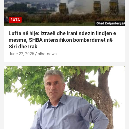
BOTA
Lufta në hije: Izraeli dhe Irani ndezin lindjen e
mesme, SHBA intensifikon bombardimet në
Siri dhe Irak
June 22, 2025
alba-news