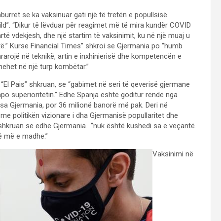
urret se ka vaksinuar gati një të tretën e popullsisë.
 “Bild”. “Dikur të lëvduar për reagimet më të mira kundër COVID
lartë vdekjesh, dhe një startim të vaksinimit, ku në një muaj u
itë.” Kurse Financial Times” shkroi se Gjermania po “humb
rarojë në teknikë, artin e inxhinierisë dhe kompetencën e
hehet në një turp kombëtar.”
 “El Pais” shkruan, se “gabimet në seri të qeverisë gjermane
po superioritetin.” Edhe Spanja është goditur rëndë nga
a Gjermania, por 36 milionë banorë më pak. Deri në
 me politikën vizionare i dha Gjermanisë popullaritet dhe
 shkruan se edhe Gjermania.. “nuk është kushedi sa e veçantë.
të më e madhe.”
Vaksinimi në