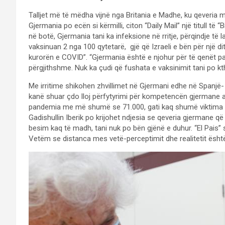
Talljet më të mëdha vijnë nga Britania e Madhe, ku qeveria mb
Gjermania po ecën si kërmilli, citon “Daily Mail” një titull të
në botë, Gjermania tani ka infeksione në rritje, përqindje të 
vaksinuan 2 nga 100 qytetarë, gjë që Izraeli e bën për një d
kurorën e COVID”. “Gjermania është e njohur për të qenët pa
përgjithshme. Nuk ka çudi që fushata e vaksinimit tani po kt
Me irritime shikohen zhvillimet në Gjermani edhe në Spanjë-
kanë shuar çdo lloj përfytyrimi për kompetencën gjermane a
pandemia me më shumë se 71.000, gati kaq shumë viktima s
Gadishullin Iberik po krijohet ndjesia se qeveria gjermane që
besim kaq të madh, tani nuk po bën gjënë e duhur. “El Pais”
Vetëm se distanca mes vetë-perceptimit dhe realitetit ësh