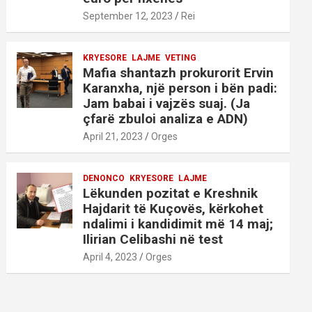
September 12, 2023
Rei
KRYESORE
LAJME
VETING
Mafia shantazh prokurorit Ervin
Karanxha, një person i bën padi:
Jam babai i vajzës suaj. (Ja
çfarë zbuloi analiza e ADN)
April 21, 2023
Orges
DENONCO
KRYESORE
LAJME
Lëkunden pozitat e Kreshnik
Hajdarit të Kuçovës, kërkohet
ndalimi i kandidimit më 14 maj;
Ilirian Celibashi në test
April 4, 2023
Orges