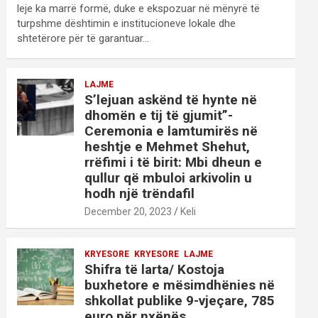
leje ka marrë formë, duke e ekspozuar në mënyrë të
turpshme dështimin e institucioneve lokale dhe
shtetërore për të garantuar…
LAJME
S’lejuan askënd të hynte në
dhomën e tij të gjumit”-
Ceremonia e lamtumirës në
heshtje e Mehmet Shehut,
rrëfimi i të birit: Mbi dheun e
qullur që mbuloi arkivolin u
hodh një trëndafil
December 20, 2023
Keli
KRYESORE
KRYESORE
LAJME
Shifra të larta/ Kostoja
buxhetore e mësimdhënies në
shkollat publike 9-vjeçare, 785
euro për nxënës