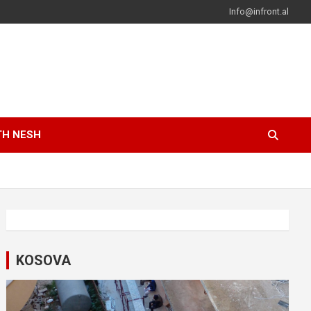
Info@infront.al
TH NESH
KOSOVA