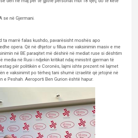
 se deri në maj për të gjithë personat mbi 18 vjeç do të ketë
BA se në Gjermani.
d ta marrë falas kushdo, pavarësisht moshës apo
 edhe opera. Që në dhjetor u fillua me vaksinimin masiv e me
ksinimin në BE paraqitet më dëshirë në mediat ruse si dështim
edia në Rusi i ndjekin kritikat ndaj ministrit gjerman të
estag për politikën e Coronës, lajmi ishte prezent në lajmet
ën e vaksinimit po tërheq tani shumë izraelitë që jetojnë në
ën e Peshah. Aeroporti Ben Gurion është hapur.