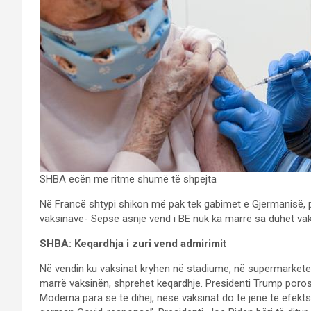
SHBA ecën me ritme shumë të shpejta
Në Francë shtypi shikon më pak tek gabimet e Gjermanisë, po
vaksinave- Sepse asnjë vend i BE nuk ka marrë sa duhet vak
SHBA: Keqardhja i zuri vend admirimit
Në vendin ku vaksinat kryhen në stadiume, në supermarkete,
marrë vaksinën, shprehet keqardhje. Presidenti Trump poros
Moderna para se të dihej, nëse vaksinat do të jenë të efekt