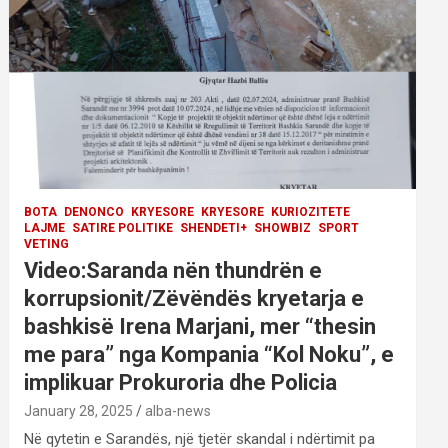
BOTA
DENONCO
KRYESORE
KRYESORE
KURIOZITETE
LAJME
SATIRE POLITIKE
SHENDETI+
SHOWBIZ
SPORT
VETING
Video:Saranda nën thundrën e
korrupsionit/Zëvëndës kryetarja e
bashkisë Irena Marjani, mer “thesin
me para” nga Kompania “Kol Noku”, e
implikuar Prokuroria dhe Policia
January 28, 2025
alba-news
Në qytetin e Sarandës, një tjetër skandal i ndërtimit pa