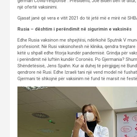
german Covid-response”. Presidenti, Joe Biden bëri të ditur,
një ofertë vaksinimi.
Gjasat janë që vera e vitit 2021 do të jetë më e mirë në SH
Rusia – dështim i perëndimit në sigurimin e vaksinës
Edhe Rusia vaksinon me shpejtësi, ndërkohë Sputnik V mun
profesionit. Në Rusi vaksinohesh në klinika, qendra tregtare
këtë u shpall edhe fitorja kundër pandemisë. Grindja për va
i perëndimit në luftën kundër Coronës. Po Gjermania? Shumë m
Shëndetësisë, Jens Spahn. Kur ai duhej të përgjigjej në Bund
qendrore në Rusi. Edhe Izraeli tani një vend model në fushat
Gjermani të shkojnë për vaksinim në fund të marsit në fest