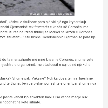
i”, kështu e titullonte para një viti një nga kryeartikujt
renditi Gjermaninë tek fitimtarët e krizës së Coronës, me
botë. Kurse në Izrael thuhej se Merkel në krizën e Coronës
jerëzve situatën”- Këto himne i këndoheshin Gjermanisë para një
 vend do ta menaxhonte më mirë krizën e Coronës, shumë vetë
mjeshtre e organizimit, me studiuesit e saj që në një kohë
k. Maska? Shumë pak. Vaksinë? Nuk ka doza të mjaftueshme.
und të thuhej: bën përpjekje, por është e orientuar shumë nga
 jashtë vendit kjo shkakton habi. Disa vende madje nuk
ni ndodhet në këtë situatë.