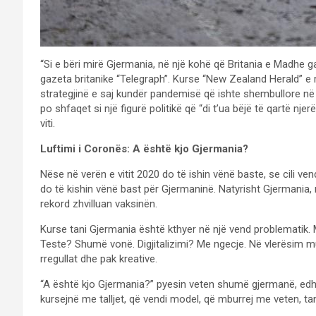
“Si e bëri mirë Gjermania, në një kohë që Britania e Madhe gabo
gazeta britanike “Telegraph”. Kurse “New Zealand Herald” e 
strategjinë e saj kundër pandemisë që ishte shembullore në 
po shfaqet si një figurë politikë që “di t’ua bëjë të qartë n
viti.
Luftimi i Coronës: A është kjo Gjermania?
Nëse në verën e vitit 2020 do të ishin vënë baste, se cili
do të kishin vënë bast për Gjermaninë. Natyrisht Gjermania, 
rekord zhvilluan vaksinën.
Kurse tani Gjermania është kthyer në një vend problemati
Teste? Shumë vonë. Digjitalizimi? Me ngecje. Në vlerësim m
rregullat dhe pak kreative.
“A është kjo Gjermania?” pyesin veten shumë gjermanë, edhe
kursejnë me talljet, që vendi model, që mburrej me veten, ta