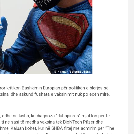
r kritikon Bashkimin Europian për politikën e blerjes së
sina, dhe askund fushata e vaksinimit nuk po ecën mirë.
 edhe në kisha, ku diagnoza “duhapinrës” mjafton për të
iti në sasi të mëdha vaksina tek BioNTech Pfizer dhe
shme. Kaluan kohët, kur në SHBA flitej me admirim për “The