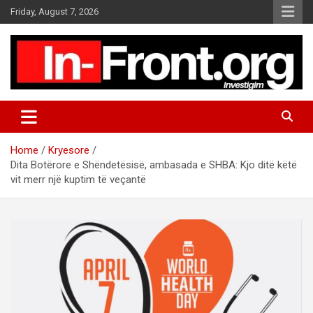
S
Friday, August 7, 2026
k
i
p
t
o
c
o
n
t
Home
Kryesore
e
Dita Botërore e Shëndetësisë, ambasada e SHBA: Kjo ditë këtë
n
vit merr një kuptim të veçantë
t