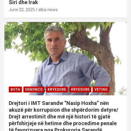
Siri dhe Irak
June 22, 2025
alba-news
BOTA
DENONCO
KRYESORE
KRYESORE
VETING
Drejtori i IMT Sarandw “Nasip Hoxha” nën
akuzë për korrupsion dhe shpërdorim detyre/
Drejt arrestimit dhe më një histori të gjatë
përfshirjeje në hetime dhe procedime penale
të favorizuara nga Prokuroria Sarandë