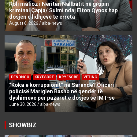
Roli mafioz i Neritan Nallbatit në grupin
kriminal Çapja/ Sulmi ndaj Elton Qynos hap
dosjen e lidhjeve të errëta
August 6, 2026
alba-news
DENONCO
KRYESORE
KRYESORE
VETING
“Koka e korrupsionit” në Sarandë? Oficeri i
policisë Mariglen Basho në qendër të
dyshimeve për pazaret e dosjes së IMT-së
June 30, 2026
alba-news
SHOWBIZ