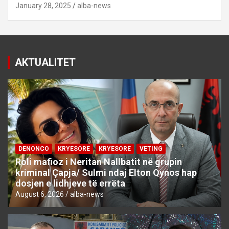
January 28, 2025
alba-news
AKTUALITET
DENONCO
KRYESORE
KRYESORE
VETING
Roli mafioz i Neritan Nallbatit në grupin
kriminal Çapja/ Sulmi ndaj Elton Qynos hap
dosjen e lidhjeve të errëta
August 6, 2026
alba-news