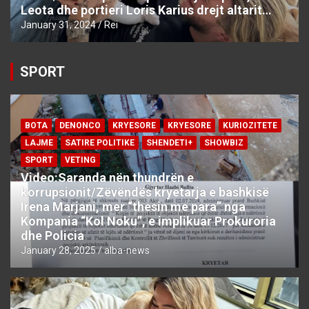
Leota dhe portieri Loris Karius drejt altarit…
January 31, 2024
Rei
SPORT
BOTA
DENONCO
KRYESORE
KRYESORE
KURIOZITETE
LAJME
SATIRE POLITIKE
SHENDETI+
SHOWBIZ
SPORT
VETING
Video:Saranda nën thundrën e
korrupsionit/Zëvëndës kryetarja e bashkisë
Irena Marjani, mer “thesin me para” nga
Kompania “Kol Noku”, e implikuar Prokuroria
dhe Policia
January 28, 2025
alba-news