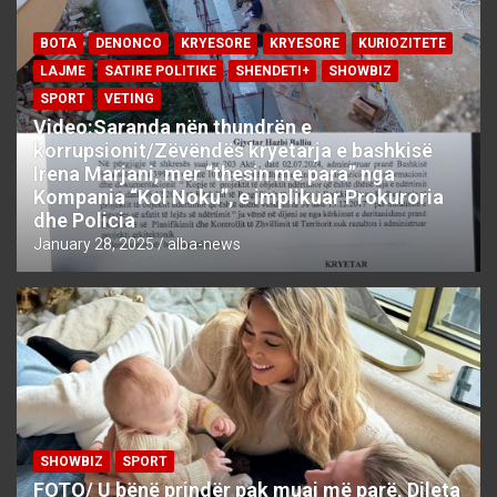
BOTA
DENONCO
KRYESORE
KRYESORE
KURIOZITETE
LAJME
SATIRE POLITIKE
SHENDETI+
SHOWBIZ
SPORT
VETING
Video:Saranda nën thundrën e
korrupsionit/Zëvëndës kryetarja e bashkisë
Irena Marjani, mer “thesin me para” nga
Kompania “Kol Noku”, e implikuar Prokuroria
dhe Policia
January 28, 2025
alba-news
SHOWBIZ
SPORT
FOTO/ U bënë prindër pak muaj më parë, Dileta