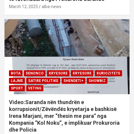
March 12, 2025
alba-news
BOTA
DENONCO
KRYESORE
KRYESORE
KURIOZITETE
LAJME
SATIRE POLITIKE
SHENDETI+
SHOWBIZ
SPORT
VETING
Video:Saranda nën thundrën e
korrupsionit/Zëvëndës kryetarja e bashkisë
Irena Marjani, mer “thesin me para” nga
Kompania “Kol Noku”, e implikuar Prokuroria
dhe Policia