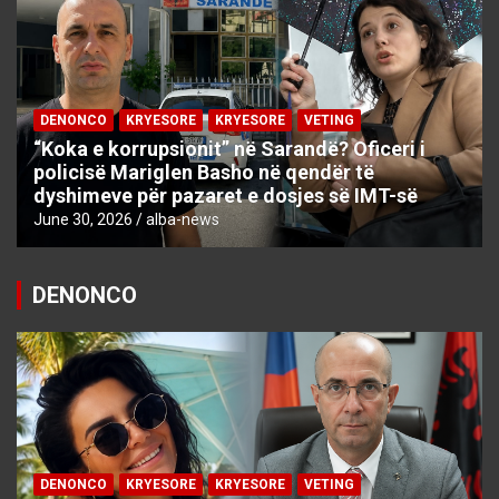
DENONCO
KRYESORE
KRYESORE
VETING
“Koka e korrupsionit” në Sarandë? Oficeri i
policisë Mariglen Basho në qendër të
dyshimeve për pazaret e dosjes së IMT-së
June 30, 2026
alba-news
DENONCO
DENONCO
KRYESORE
KRYESORE
VETING