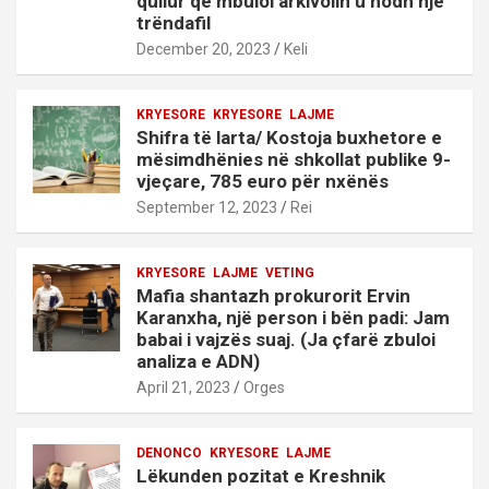
qullur që mbuloi arkivolin u hodh një
trëndafil
December 20, 2023
Keli
KRYESORE
KRYESORE
LAJME
Shifra të larta/ Kostoja buxhetore e
mësimdhënies në shkollat publike 9-
vjeçare, 785 euro për nxënës
September 12, 2023
Rei
KRYESORE
LAJME
VETING
Mafia shantazh prokurorit Ervin
Karanxha, një person i bën padi: Jam
babai i vajzës suaj. (Ja çfarë zbuloi
analiza e ADN)
April 21, 2023
Orges
DENONCO
KRYESORE
LAJME
Lëkunden pozitat e Kreshnik