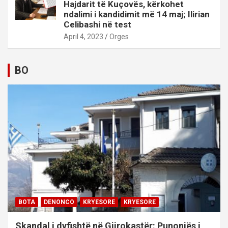
Hajdarit të Kuçovës, kërkohet
ndalimi i kandidimit më 14 maj; Ilirian
Celibashi në test
April 4, 2023
Orges
BO
BOTA
DENONCO
KRYESORE
KRYESORE
Skandal i dyfishtë në Gjirokastër: Punonjës i