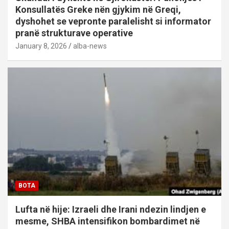
Konsullatës Greke nën gjykim në Greqi,
dyshohet se vepronte paralelisht si informator
pranë strukturave operative
January 8, 2026
alba-news
BOTA
Lufta në hije: Izraeli dhe Irani ndezin lindjen e
mesme, SHBA intensifikon bombardimet në