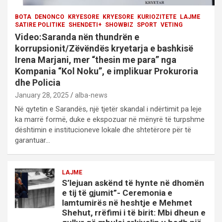
BOTA
DENONCO
KRYESORE
KRYESORE
KURIOZITETE
LAJME
SATIRE POLITIKE
SHENDETI+
SHOWBIZ
SPORT
VETING
Video:Saranda nën thundrën e
korrupsionit/Zëvëndës kryetarja e bashkisë
Irena Marjani, mer “thesin me para” nga
Kompania “Kol Noku”, e implikuar Prokuroria
dhe Policia
January 28, 2025
alba-news
Në qytetin e Sarandës, një tjetër skandal i ndërtimit pa leje
ka marrë formë, duke e ekspozuar në mënyrë të turpshme
dështimin e institucioneve lokale dhe shtetërore për të
garantuar…
LAJME
S’lejuan askënd të hynte në dhomën
e tij të gjumit”- Ceremonia e
lamtumirës në heshtje e Mehmet
Shehut, rrëfimi i të birit: Mbi dheun e