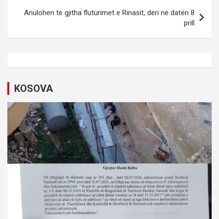
t
Anulohen të gjitha fluturimet e Rinasit, deri në datën 8
prill
n
a
v
i
KOSOVA
g
a
t
i
o
n