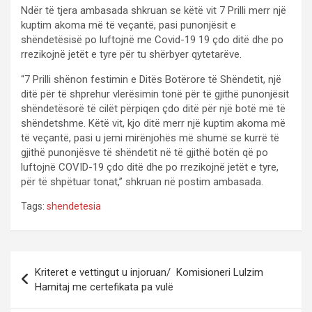
Ndër të tjera ambasada shkruan se këtë vit 7 Prilli merr një
kuptim akoma më të veçantë, pasi punonjësit e
shëndetësisë po luftojnë me Covid-19 19 çdo ditë dhe po
rrezikojnë jetët e tyre për tu shërbyer qytetarëve.
“7 Prilli shënon festimin e Ditës Botërore të Shëndetit, një
ditë për të shprehur vlerësimin tonë për të gjithë punonjësit
shëndetësorë të cilët përpiqen çdo ditë për një botë më të
shëndetshme. Këtë vit, kjo ditë merr një kuptim akoma më
të veçantë, pasi u jemi mirënjohës më shumë se kurrë të
gjithë punonjësve të shëndetit në të gjithë botën që po
luftojnë COVID-19 çdo ditë dhe po rrezikojnë jetët e tyre,
për të shpëtuar tonat,” shkruan në postim ambasada.
Tags:
shendetesia
P
Kriteret e vettingut u injoruan/ Komisioneri Lulzim
o
Hamitaj me certefikata pa vulë
s