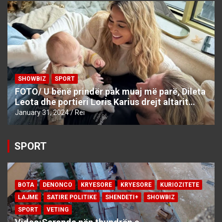
SHOWBIZ
SPORT
FOTO/ U bënë prindër pak muaj më parë, Dileta
Leota dhe portieri Loris Karius drejt altarit…
January 31, 2024
Rei
SPORT
BOTA
DENONCO
KRYESORE
KRYESORE
KURIOZITETE
LAJME
SATIRE POLITIKE
SHENDETI+
SHOWBIZ
SPORT
VETING