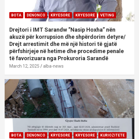
BOTA
DENONCO
KRYESORE
KRYESORE
VETING
Drejtori i IMT Sarandw “Nasip Hoxha” nën
akuzë për korrupsion dhe shpërdorim detyre/
Drejt arrestimit dhe më një histori të gjatë
përfshirjeje në hetime dhe procedime penale
të favorizuara nga Prokuroria Sarandë
March 12, 2025
alba-news
BOTA
DENONCO
KRYESORE
KRYESORE
KURIOZITETE