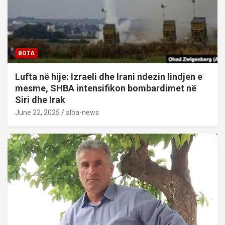
BOTA
Lufta në hije: Izraeli dhe Irani ndezin lindjen e
mesme, SHBA intensifikon bombardimet në
Siri dhe Irak
June 22, 2025
alba-news