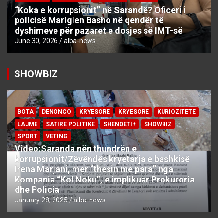
“Koka e korrupsionit” në Sarandë? Oficeri i
policisë Mariglen Basho në qendër të
dyshimeve për pazaret e dosjes së IMT-së
June 30, 2026
alba-news
SHOWBIZ
BOTA
DENONCO
KRYESORE
KRYESORE
KURIOZITETE
LAJME
SATIRE POLITIKE
SHENDETI+
SHOWBIZ
SPORT
VETING
Video:Saranda nën thundrën e
korrupsionit/Zëvëndës kryetarja e bashkisë
Irena Marjani, mer “thesin me para” nga
Kompania “Kol Noku”, e implikuar Prokuroria
dhe Policia
January 28, 2025
alba-news