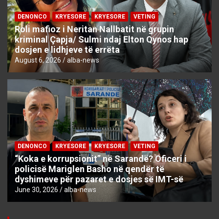
DENONCO
KRYESORE
KRYESORE
VETING
Roli mafioz i Neritan Nallbatit në grupin
kriminal Çapja/ Sulmi ndaj Elton Qynos hap
dosjen e lidhjeve të errëta
August 6, 2026
alba-news
DENONCO
KRYESORE
KRYESORE
VETING
“Koka e korrupsionit” në Sarandë? Oficeri i
policisë Mariglen Basho në qendër të
dyshimeve për pazaret e dosjes së IMT-së
June 30, 2026
alba-news