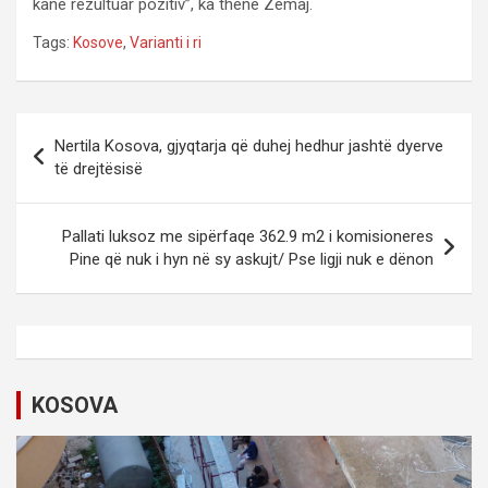
kanë rezultuar pozitiv”, ka thënë Zemaj.
Tags:
Kosove
,
Varianti i ri
P
Nertila Kosova, gjyqtarja që duhej hedhur jashtë dyerve
o
të drejtësisë
s
t
Pallati luksoz me sipërfaqe 362.9 m2 i komisioneres
Pine që nuk i hyn në sy askujt/ Pse ligji nuk e dënon
n
a
v
i
KOSOVA
g
a
t