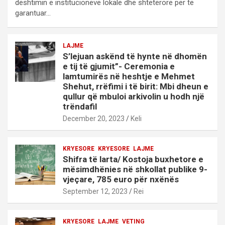
dështimin e institucioneve lokale dhe shtetërore për të
garantuar…
LAJME
S’lejuan askënd të hynte në dhomën
e tij të gjumit”- Ceremonia e
lamtumirës në heshtje e Mehmet
Shehut, rrëfimi i të birit: Mbi dheun e
qullur që mbuloi arkivolin u hodh një
trëndafil
December 20, 2023
Keli
KRYESORE
KRYESORE
LAJME
Shifra të larta/ Kostoja buxhetore e
mësimdhënies në shkollat publike 9-
vjeçare, 785 euro për nxënës
September 12, 2023
Rei
KRYESORE
LAJME
VETING