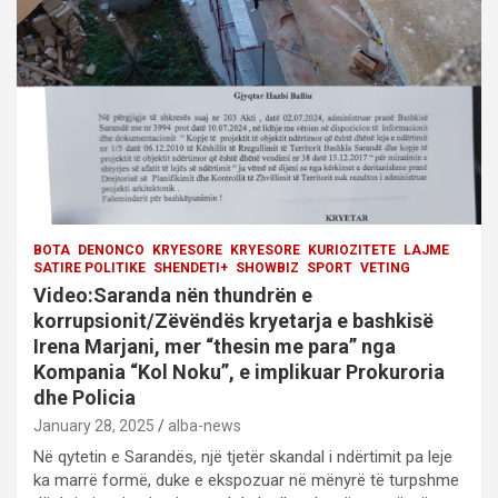
i
o
n
BOTA
DENONCO
KRYESORE
KRYESORE
KURIOZITETE
LAJME
SATIRE POLITIKE
SHENDETI+
SHOWBIZ
SPORT
VETING
Video:Saranda nën thundrën e
korrupsionit/Zëvëndës kryetarja e bashkisë
Irena Marjani, mer “thesin me para” nga
Kompania “Kol Noku”, e implikuar Prokuroria
dhe Policia
January 28, 2025
alba-news
Në qytetin e Sarandës, një tjetër skandal i ndërtimit pa leje
ka marrë formë, duke e ekspozuar në mënyrë të turpshme