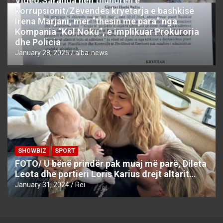
Video:Saranda nën thundrën e
korrupsionit/Zëvëndës kryetarja e bashkisë
Irena Marjani, mer “thesin me para” nga
Kompania “Kol Noku”, e implikuar Prokuroria
dhe Policia
January 28, 2025
alba-news
SHOWBIZ
SPORT
FOTO/ U bënë prindër pak muaj më parë, Dileta
Leota dhe portieri Loris Karius drejt altarit…
January 31, 2024
Rei