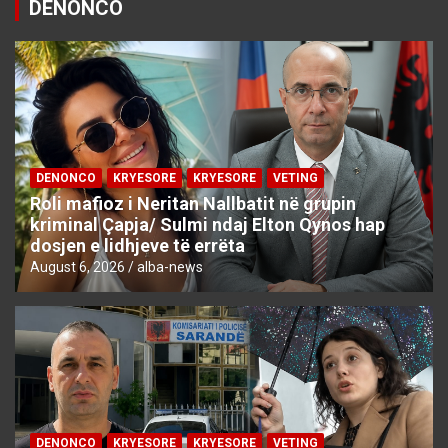
DENONCO
DENONCO
KRYESORE
KRYESORE
VETING
Roli mafioz i Neritan Nallbatit në grupin
kriminal Çapja/ Sulmi ndaj Elton Qynos hap
dosjen e lidhjeve të errëta
August 6, 2026
alba-news
DENONCO
KRYESORE
KRYESORE
VETING