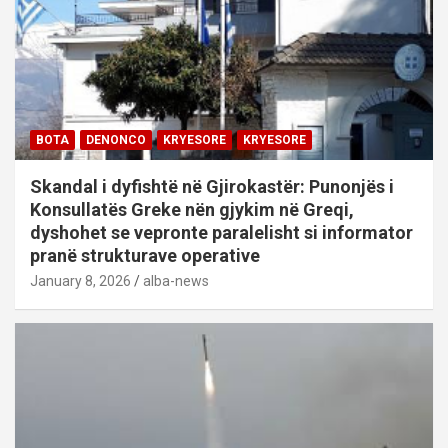
BOTA
DENONCO
KRYESORE
KRYESORE
Skandal i dyfishtë në Gjirokastër: Punonjës i
Konsullatës Greke nën gjykim në Greqi,
dyshohet se vepronte paralelisht si informator
pranë strukturave operative
January 8, 2026
alba-news