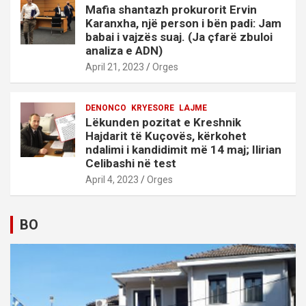
Mafia shantazh prokurorit Ervin
Karanxha, një person i bën padi: Jam
babai i vajzës suaj. (Ja çfarë zbuloi
analiza e ADN)
April 21, 2023
Orges
DENONCO
KRYESORE
LAJME
Lëkunden pozitat e Kreshnik
Hajdarit të Kuçovës, kërkohet
ndalimi i kandidimit më 14 maj; Ilirian
Celibashi në test
April 4, 2023
Orges
BO