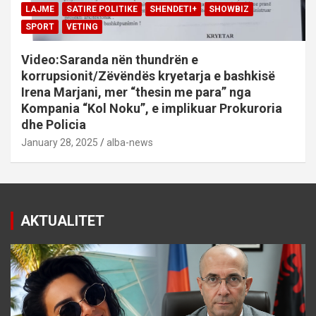
LAJME
SATIRE POLITIKE
SHENDETI+
SHOWBIZ
SPORT
VETING
Video:Saranda nën thundrën e
korrupsionit/Zëvëndës kryetarja e bashkisë
Irena Marjani, mer “thesin me para” nga
Kompania “Kol Noku”, e implikuar Prokuroria
dhe Policia
January 28, 2025
alba-news
AKTUALITET