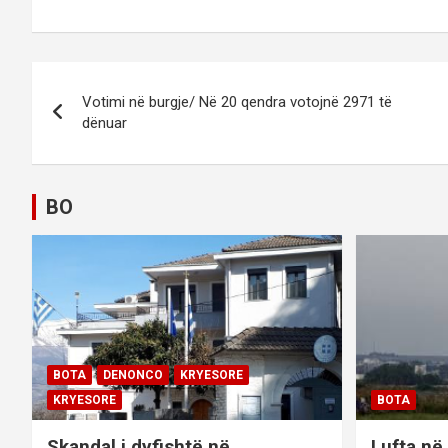
P
Votimi në burgje/ Në 20 qendra votojnë 2971 të
o
dënuar
s
t
BO
n
a
v
i
BOTA
DENONCO
KRYESORE
g
KRYESORE
BOTA
Skandal i dyfishtë në
Lufta në 