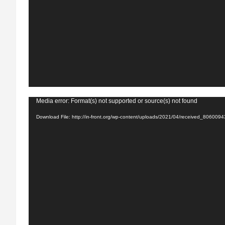
Video
Media error: Format(s) not supported or source(s) not found
Player
Download File: http://in-front.org/wp-content/uploads/2021/04/received_8060