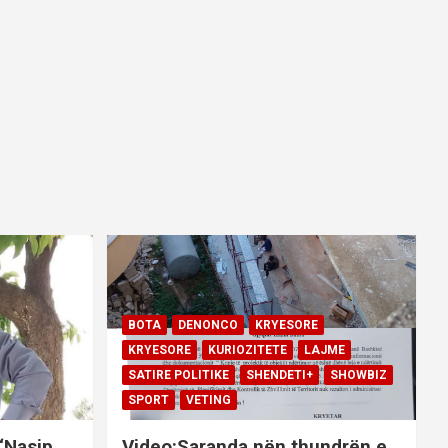
BOTA
DENONCO
KRYESORE
KRYESORE
KURIOZITETE
LAJME
SATIRE POLITIKE
SHENDETI+
SHOWBIZ
SPORT
VETING
 “Nasip
Video:Saranda nën thundrën e