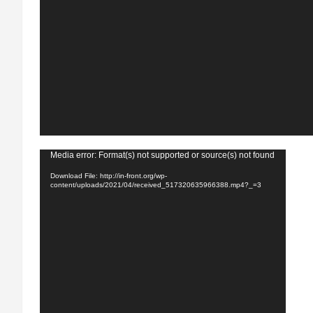
Video
Media error: Format(s) not supported or source(s) not found
Player
Download File: http://in-front.org/wp-
content/uploads/2021/04/received_517320635966388.mp4?_=3