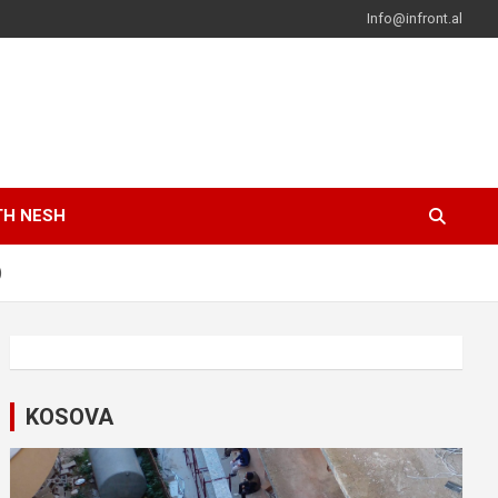
Info@infront.al
TH NESH
)
KOSOVA