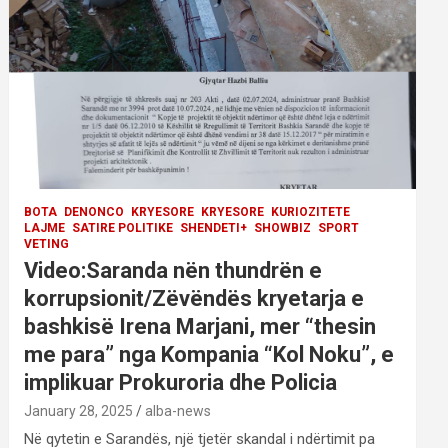
BOTA
DENONCO
KRYESORE
KRYESORE
KURIOZITETE
LAJME
SATIRE POLITIKE
SHENDETI+
SHOWBIZ
SPORT
VETING
Video:Saranda nën thundrën e
korrupsionit/Zëvëndës kryetarja e
bashkisë Irena Marjani, mer “thesin
me para” nga Kompania “Kol Noku”, e
implikuar Prokuroria dhe Policia
January 28, 2025
alba-news
Në qytetin e Sarandës, një tjetër skandal i ndërtimit pa