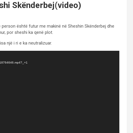
shi Skënderbej(video)
një person është futur me makinë në Sheshin Skënderbej dhe
ur, por sheshi ka qenë plot.
sa një i ri e ka neutralizuar.
12518764646.mp4?_=1