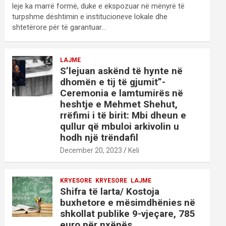
leje ka marrë formë, duke e ekspozuar në mënyrë të
turpshme dështimin e institucioneve lokale dhe
shtetërore për të garantuar…
LAJME
S’lejuan askënd të hynte në
dhomën e tij të gjumit”-
Ceremonia e lamtumirës në
heshtje e Mehmet Shehut,
rrëfimi i të birit: Mbi dheun e
qullur që mbuloi arkivolin u
hodh një trëndafil
December 20, 2023
Keli
KRYESORE
KRYESORE
LAJME
Shifra të larta/ Kostoja
buxhetore e mësimdhënies në
shkollat publike 9-vjeçare, 785
euro për nxënës