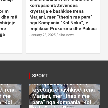
korrupsionit/Zëvëndës
orim
kryetarja e bashkisë Irena
it dhe më
Marjani, mer “thesin me para”
shirjeje
nga Kompania “Kol Noku”, e
ime
implikuar Prokuroria dhe Policia
nga
January 28, 2025
alba-news
E
BOTA
DENONCO
KRYESORE
AJME
KRYESORE
KURIOZITETE
LAJME
SATIRE POLITIKE
SHENDETI+
SHOWBIZ
SPORT
VETING
Video:Saranda nën
SPORT
thundrën e
ndës
korrupsionit/Zëvëndës
ë Irena
kryetarja e bashkisë Irena
in me
Marjani, mer “thesin me
 “Kol
para” nga Kompania “Kol