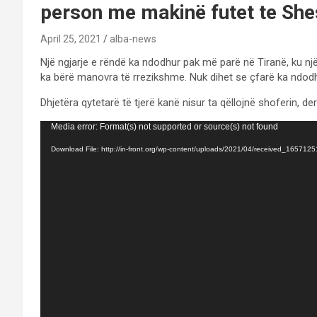
person me makinë futet te She
April 25, 2021
alba-news
Një ngjarje e rëndë ka ndodhur pak më parë në Tiranë, ku 
ka bërë manovra të rrezikshme. Nuk dihet se çfarë ka ndodh
Dhjetëra qytetarë të tjerë kanë nisur ta qëllojnë shoferin, deri
Video
Media error: Format(s) not supported or source(s) not found
Player
Download File: http://in-front.org/wp-content/uploads/2021/04/received_1657