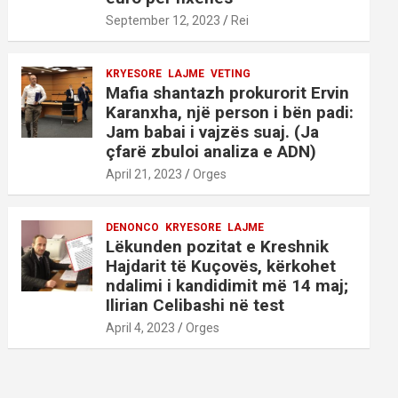
September 12, 2023
Rei
KRYESORE
LAJME
VETING
Mafia shantazh prokurorit Ervin
Karanxha, një person i bën padi:
Jam babai i vajzës suaj. (Ja
çfarë zbuloi analiza e ADN)
April 21, 2023
Orges
DENONCO
KRYESORE
LAJME
Lëkunden pozitat e Kreshnik
Hajdarit të Kuçovës, kërkohet
ndalimi i kandidimit më 14 maj;
Ilirian Celibashi në test
April 4, 2023
Orges