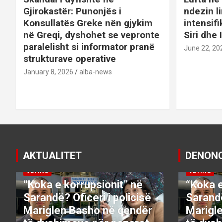
a
Gjirokastër: Punonjës i
ndezin l
t
Konsullatës Greke nën gjykim
intensif
në Greqi, dyshohet se vepronte
Siri dhe 
i
paralelisht si informator pranë
June 22, 20
o
strukturave operative
January 8, 2026
alba-news
n
AKTUALITET
DENON
DENONCO
KRYESORE
KRYESORE
DENONCO
VETING
VETING
“Koka e korrupsionit” në
“Koka e
Sarandë? Oficeri i policisë
Sarandë
Mariglen Basho në qendër
Marigl
DENONCO
KRYESORE
KRYESORE
DENONCO