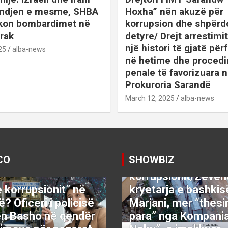
indjen e mesme, SHBA
Hoxha” nën akuzë për
ikon bombardimet në
korrupsion dhe shpërd
Irak
detyre/ Drejt arrestim
një histori të gjatë përf
25
alba-news
në hetime dhe proced
penale të favorizuara 
Prokuroria Sarandë
BOTA
DENONCO
KRYESOR
March 12, 2025
alba-news
KRYESORE
KURIOZITETE
L
SATIRE POLITIKE
SHENDETI+
SHOWBIZ
SPORT
VETING
Video:Saranda nën
CO
SHOWBIZ
thundrën e
KRYESORE
KRYESORE
korrupsionit/Zëvë
 korrupsionit” në
kryetarja e bashkis
? Oficeri i policisë
Marjani, mer “thes
en Basho në qendër
para” nga Kompania
KRYESORE
KRYESORE