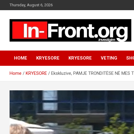
S
Thursday, August 6, 2026
k
i
p
t
o
c
o
n
HOME
KRYESORE
KRYESORE
VETING
SH
t
e
n
Home
KRYESORE
Ekskluzive, PAMJE TRONDITËSE NË MES TË
t