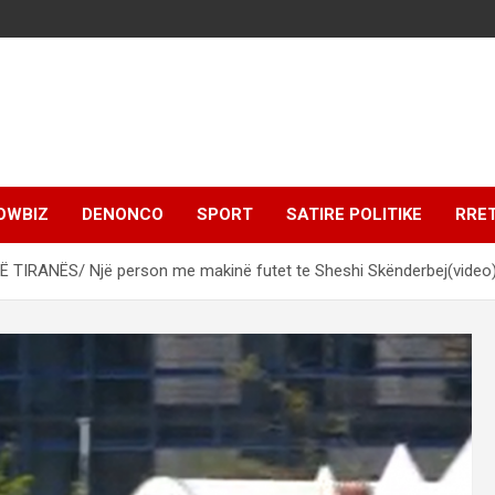
OWBIZ
DENONCO
SPORT
SATIRE POLITIKE
RRE
 TIRANËS/ Një person me makinë futet te Sheshi Skënderbej(video