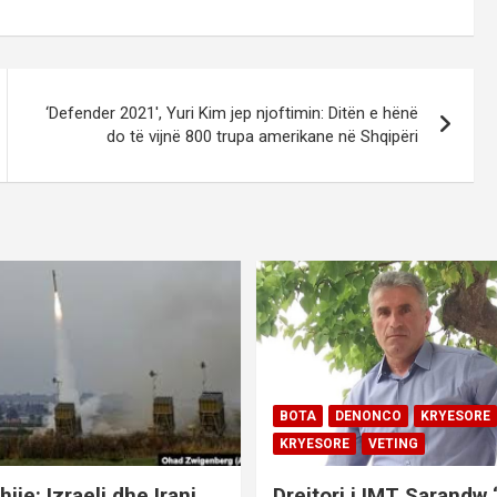
‘Defender 2021′, Yuri Kim jep njoftimin: Ditën e hënë
do të vijnë 800 trupa amerikane në Shqipëri
BOTA
DENONCO
KRYESORE
KRYESORE
VETING
hije: Izraeli dhe Irani
Drejtori i IMT Sarandw