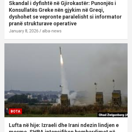
Skandal i dyfishtë në Gjirokastër: Punonjës i
Konsullatës Greke nën gjykim në Greqi,
dyshohet se vepronte paralelisht si informator
pranë strukturave operative
January 8, 2026
alba-news
BOTA
Lufta në hije: Izraeli dhe Irani ndezin lindjen e
mesme, SHBA intensifikon bombardimet në