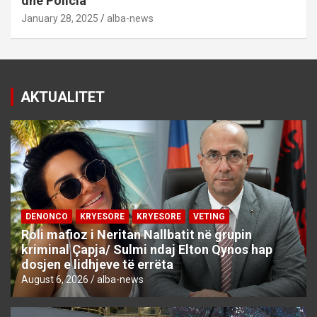
dhe Policia
January 28, 2025
alba-news
AKTUALITET
DENONCO
KRYESORE
KRYESORE
VETING
Roli mafioz i Neritan Nallbatit në grupin
kriminal Çapja/ Sulmi ndaj Elton Qynos hap
dosjen e lidhjeve të errëta
August 6, 2026
alba-news