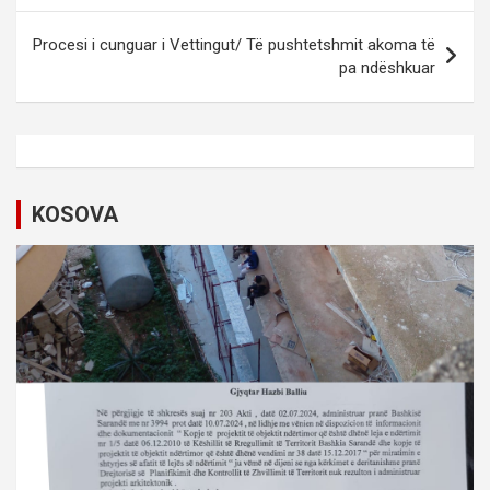
s
Procesi i cunguar i Vettingut/ Të pushtetshmit akoma të
t
pa ndëshkuar
n
a
v
i
KOSOVA
g
a
t
i
o
n