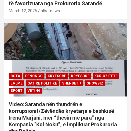
të favorizuara nga Prokuroria Sarandë
March 12, 2025
alba-news
BOTA
DENONCO
KRYESORE
KRYESORE
KURIOZITETE
LAJME
SATIRE POLITIKE
SHENDETI+
SHOWBIZ
SPORT
VETING
Video:Saranda nën thundrën e
korrupsionit/Zëvëndës kryetarja e bashkisë
Irena Marjani, mer “thesin me para” nga
Kompania “Kol Noku”, e implikuar Prokuroria