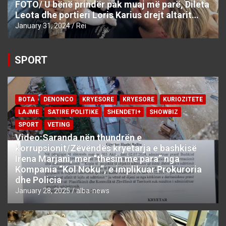
FOTO/ U bënë prindër pak muaj më parë, Dileta
Leota dhe portieri Loris Karius drejt altarit…
January 31, 2024
Rei
SPORT
BOTA
DENONCO
KRYESORE
KRYESORE
KURIOZITETE
LAJME
SATIRE POLITIKE
SHENDETI+
SHOWBIZ
SPORT
VETING
Video:Saranda nën thundrën e
korrupsionit/Zëvëndës kryetarja e bashkisë
Irena Marjani, mer “thesin me para” nga
Kompania “Kol Noku”, e implikuar Prokuroria
dhe Policia
January 28, 2025
alba-news