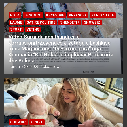
BOTA
DENONCO
KRYESORE
KRYESORE
KURIOZITETE
LAJME
SATIRE POLITIKE
SHENDETI+
SHOWBIZ
SPORT
VETING
Video:Saranda nën thundrën e
korrupsionit/Zëvëndës kryetarja e bashkisë
Irena Marjani, mer “thesin me para” nga
Kompania “Kol Noku”, e implikuar Prokuroria
dhe Policia
January 28, 2025
alba-news
SHOWBIZ
SPORT