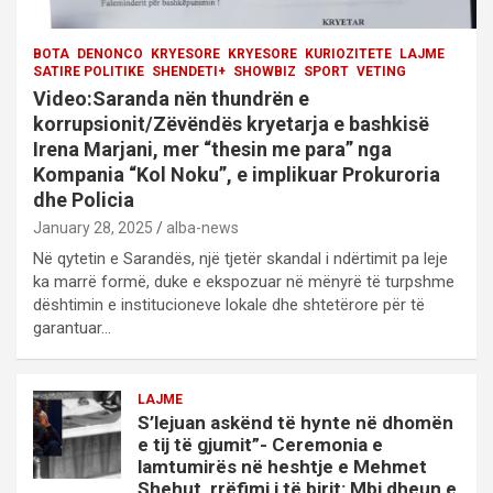
BOTA
DENONCO
KRYESORE
KRYESORE
KURIOZITETE
LAJME
SATIRE POLITIKE
SHENDETI+
SHOWBIZ
SPORT
VETING
Video:Saranda nën thundrën e
korrupsionit/Zëvëndës kryetarja e bashkisë
Irena Marjani, mer “thesin me para” nga
Kompania “Kol Noku”, e implikuar Prokuroria
dhe Policia
January 28, 2025
alba-news
Në qytetin e Sarandës, një tjetër skandal i ndërtimit pa leje
ka marrë formë, duke e ekspozuar në mënyrë të turpshme
dështimin e institucioneve lokale dhe shtetërore për të
garantuar…
LAJME
S’lejuan askënd të hynte në dhomën
e tij të gjumit”- Ceremonia e
lamtumirës në heshtje e Mehmet
Shehut, rrëfimi i të birit: Mbi dheun e