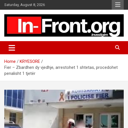
S
Saturday, August 8, 2026
k
i
p
t
o
c
o
n
t
Home
KRYESORE
e
Fier – Zbardhen dy vjedhje, arrestohet 1 shtetas, procedohet
n
penalisht 1 tjetër
t