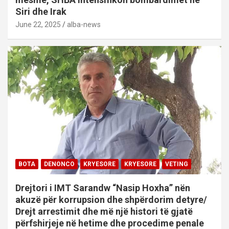
Siri dhe Irak
June 22, 2025
alba-news
BOTA
DENONCO
KRYESORE
KRYESORE
VETING
Drejtori i IMT Sarandw “Nasip Hoxha” nën
akuzë për korrupsion dhe shpërdorim detyre/
Drejt arrestimit dhe më një histori të gjatë
përfshirjeje në hetime dhe procedime penale