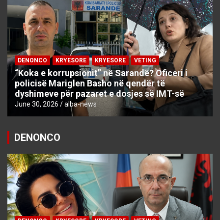
DENONCO
KRYESORE
KRYESORE
VETING
“Koka e korrupsionit” në Sarandë? Oficeri i
policisë Mariglen Basho në qendër të
dyshimeve për pazaret e dosjes së IMT-së
June 30, 2026
alba-news
DENONCO