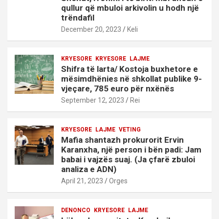
qullur që mbuloi arkivolin u hodh një
trëndafil
December 20, 2023
Keli
KRYESORE
KRYESORE
LAJME
Shifra të larta/ Kostoja buxhetore e
mësimdhënies në shkollat publike 9-
vjeçare, 785 euro për nxënës
September 12, 2023
Rei
KRYESORE
LAJME
VETING
Mafia shantazh prokurorit Ervin
Karanxha, një person i bën padi: Jam
babai i vajzës suaj. (Ja çfarë zbuloi
analiza e ADN)
April 21, 2023
Orges
DENONCO
KRYESORE
LAJME