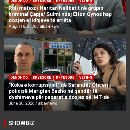
DENONCO
KRYESORE
KRYESORE
VETING
Roli mafioz i Neritan Nallbatit në grupin
kriminal Çapja/ Sulmi ndaj Elton Qynos hap
dosjen e lidhjeve të errëta
August 6, 2026
alba-news
DENONCO
KRYESORE
KRYESORE
VETING
“Koka e korrupsionit” në Sarandë? Oficeri i
policisë Mariglen Basho në qendër të
dyshimeve për pazaret e dosjes së IMT-së
June 30, 2026
alba-news
SHOWBIZ