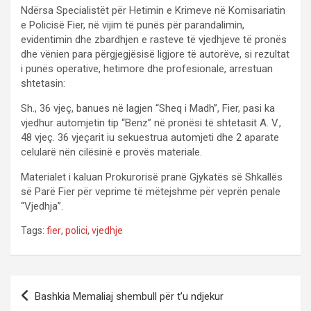
Ndërsa Specialistët për Hetimin e Krimeve në Komisariatin
e Policisë Fier, në vijim të punës për parandalimin,
evidentimin dhe zbardhjen e rasteve të vjedhjeve të pronës
dhe vënien para përgjegjësisë ligjore të autorëve, si rezultat
i punës operative, hetimore dhe profesionale, arrestuan
shtetasin:
Sh., 36 vjeç, banues në lagjen “Sheq i Madh”, Fier, pasi ka
vjedhur automjetin tip “Benz” në pronësi të shtetasit A. V.,
48 vjeç. 36 vjeçarit iu sekuestrua automjeti dhe 2 aparate
celularë nën cilësinë e provës materiale.
Materialet i kaluan Prokurorisë pranë Gjykatës së Shkallës
së Parë Fier për veprime të mëtejshme për veprën penale
“Vjedhja”.
Tags:
fier
,
polici
,
vjedhje
P
Bashkia Memaliaj shembull për t’u ndjekur
o