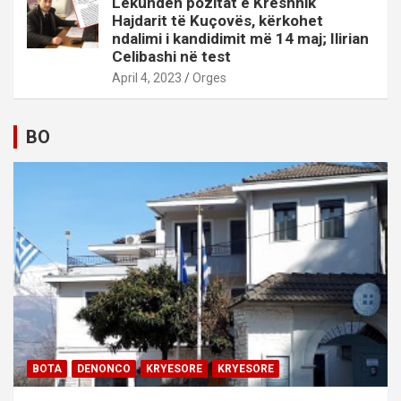
Lëkunden pozitat e Kreshnik
Hajdarit të Kuçovës, kërkohet
ndalimi i kandidimit më 14 maj; Ilirian
Celibashi në test
April 4, 2023
Orges
BO
BOTA
DENONCO
KRYESORE
KRYESORE