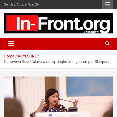
S
Sunday, August 9, 2026
k
i
p
t
o
c
o
n
t
Home
KRYESORE
e
Genoveva Ruiz Calavera ndoqi drejtimin e gabuar për Shqipërinë
n
t