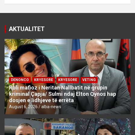
AKTUALITET
DENONCO
KRYESORE
KRYESORE
VETING
Roli mafioz i Neritan Nallbatit në grupin
kriminal Çapja/ Sulmi ndaj Elton Qynos hap
dosjen e lidhjeve të errëta
August 6, 2026
alba-news