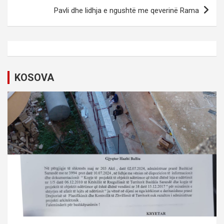
t
Pavli dhe lidhja e ngushtë me qeverinë Rama
n
a
v
i
KOSOVA
g
a
t
i
o
n