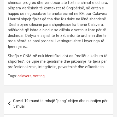
shënuar progres dhe vendosur atë fort në shinat e duhura,
përpara vlerësimit të kontekstit të Shqipërisë, në dritën e
hapjes së negociatave të anëtarësimit në BE, por Calavera
I harroi shpejt fjalët që tha dhe iku duke na lënë shëndenë.
Dëshirojmë cilësinë para shpejtësisë ka thënë Calavera,
ndërkohë që ishte e bindur se cilësia e vettinut linte për të
dëshiruar. Detyra e saj ishte të zzbantonte urdhërin dhe të
mos bëntë zë pasi procesi I vettingut ishte I kryer nga të
tjerë njerëz.
Shefja e ONM-së nuk identifikoi dot as “mollët e kalbura të
shportës”, që vijnë me qëndrime dhe pikpamjë të tjera për
profesionalizmin, integritetin, pavarësinë dhe efikasitetin.
Tags:
calavera
,
vetting
P
Covid-19 mund të mbajë “peng” shijen dhe nuhatjen për
o
5 muaj
s