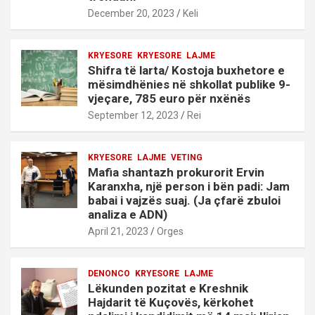
December 20, 2023
Keli
KRYESORE
KRYESORE
LAJME
Shifra të larta/ Kostoja buxhetore e
mësimdhënies në shkollat publike 9-
vjeçare, 785 euro për nxënës
September 12, 2023
Rei
KRYESORE
LAJME
VETING
Mafia shantazh prokurorit Ervin
Karanxha, një person i bën padi: Jam
babai i vajzës suaj. (Ja çfarë zbuloi
analiza e ADN)
April 21, 2023
Orges
DENONCO
KRYESORE
LAJME
Lëkunden pozitat e Kreshnik
Hajdarit të Kuçovës, kërkohet