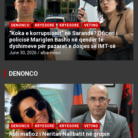
DENONCO
KRYESORE
KRYESORE
VETING
“Koka e korrupsionit” në Sarandë? Oficeri i
policisë Mariglen Basho në qendër të
dyshimeve për pazaret e dosjes së IMT-së
June 30, 2026
alba-news
DENONCO
DENONCO
KRYESORE
KRYESORE
VETING
Roli mafioz i Neritan Nallbatit në grupin