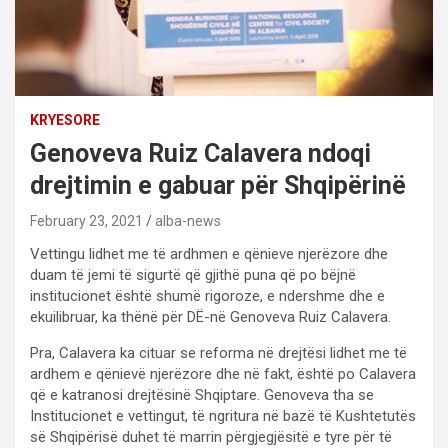
KRYESORE
Genoveva Ruiz Calavera ndoqi
drejtimin e gabuar për Shqipërinë
February 23, 2021
alba-news
Vettingu lidhet me të ardhmen e qënieve njerëzore dhe
duam të jemi të sigurtë që gjithë puna që po bëjnë
institucionet është shumë rigoroze, e ndershme dhe e
ekuilibruar, ka thënë për DË-në Genoveva Ruiz Calavera.
Pra, Calavera ka cituar se reforma në drejtësi lidhet me të
ardhem e qënievë njerëzore dhe në fakt, është po Calavera
që e katranosi drejtësinë Shqiptare. Genoveva tha se
Institucionet e vettingut, të ngritura në bazë të Kushtetutës
së Shqipërisë duhet të marrin përgjegjësitë e tyre për të