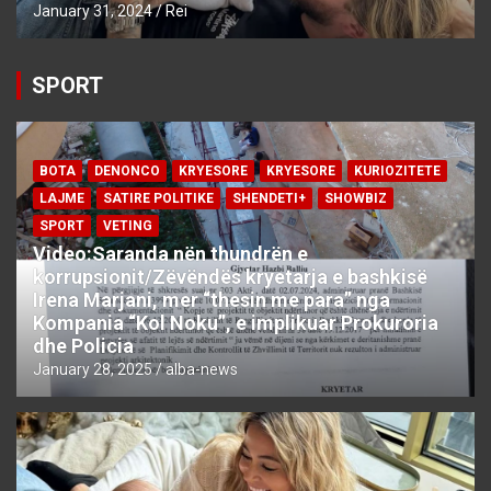
January 31, 2024
Rei
SPORT
BOTA
DENONCO
KRYESORE
KRYESORE
KURIOZITETE
LAJME
SATIRE POLITIKE
SHENDETI+
SHOWBIZ
SPORT
VETING
Video:Saranda nën thundrën e
korrupsionit/Zëvëndës kryetarja e bashkisë
Irena Marjani, mer “thesin me para” nga
Kompania “Kol Noku”, e implikuar Prokuroria
dhe Policia
January 28, 2025
alba-news