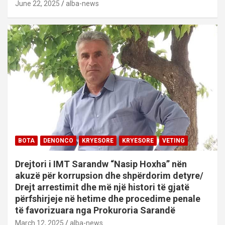
June 22, 2025
alba-news
BOTA
DENONCO
KRYESORE
KRYESORE
VETING
Drejtori i IMT Sarandw “Nasip Hoxha” nën
akuzë për korrupsion dhe shpërdorim detyre/
Drejt arrestimit dhe më një histori të gjatë
përfshirjeje në hetime dhe procedime penale
të favorizuara nga Prokuroria Sarandë
March 12, 2025
alba-news