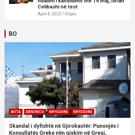
ndalimi i kandidimit më 14 maj; Ilirian
Celibashi në test
April 4, 2023
Orges
BO
BOTA
DENONCO
KRYESORE
KRYESORE
Skandal i dyfishtë në Gjirokastër: Punonjës i
Konsullatës Greke nën gjykim në Greqi,