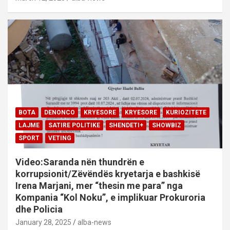
BOTA
DENONCO
KRYESORE
KRYESORE
KURIOZITETE
LAJME
SATIRE POLITIKE
SHENDETI+
SHOWBIZ
SPORT
VETING
Video:Saranda nën thundrën e
korrupsionit/Zëvëndës kryetarja e bashkisë
Irena Marjani, mer “thesin me para” nga
Kompania “Kol Noku”, e implikuar Prokuroria
dhe Policia
January 28, 2025
alba-news