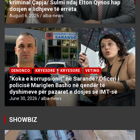
kriminal Çapja/ Sulmi ndaj Elton Qynos hap
dosjen e lidhjeve të errëta
August 6, 2026
alba-news
DENONCO
KRYESORE
KRYESORE
VETING
“Koka e korrupsionit” në Sarandë? Oficeri i
policisë Mariglen Basho në qendër të
dyshimeve për pazaret e dosjes së IMT-së
June 30, 2026
alba-news
SHOWBIZ