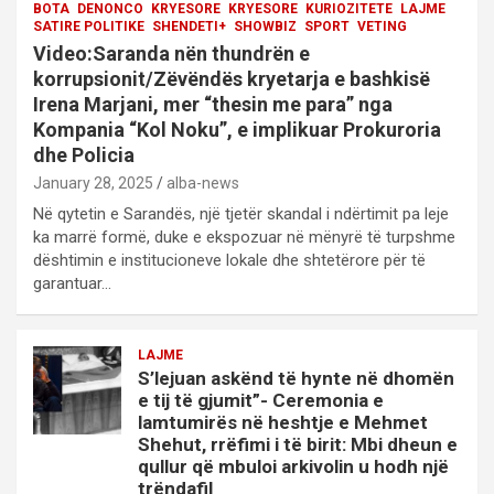
BOTA
DENONCO
KRYESORE
KRYESORE
KURIOZITETE
LAJME
SATIRE POLITIKE
SHENDETI+
SHOWBIZ
SPORT
VETING
Video:Saranda nën thundrën e
korrupsionit/Zëvëndës kryetarja e bashkisë
Irena Marjani, mer “thesin me para” nga
Kompania “Kol Noku”, e implikuar Prokuroria
dhe Policia
January 28, 2025
alba-news
Në qytetin e Sarandës, një tjetër skandal i ndërtimit pa leje
ka marrë formë, duke e ekspozuar në mënyrë të turpshme
dështimin e institucioneve lokale dhe shtetërore për të
garantuar…
LAJME
S’lejuan askënd të hynte në dhomën
e tij të gjumit”- Ceremonia e
lamtumirës në heshtje e Mehmet
Shehut, rrëfimi i të birit: Mbi dheun e
qullur që mbuloi arkivolin u hodh një
trëndafil