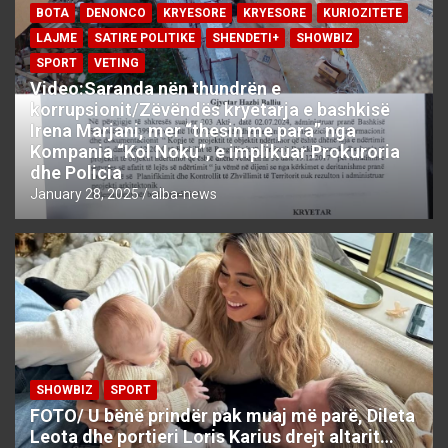
BOTA
DENONCO
KRYESORE
KRYESORE
KURIOZITETE
LAJME
SATIRE POLITIKE
SHENDETI+
SHOWBIZ
SPORT
VETING
Video:Saranda nën thundrën e
korrupsionit/Zëvëndës kryetarja e bashkisë
Irena Marjani, mer “thesin me para” nga
Kompania “Kol Noku”, e implikuar Prokuroria
dhe Policia
January 28, 2025
alba-news
SHOWBIZ
SPORT
FOTO/ U bënë prindër pak muaj më parë, Dileta
Leota dhe portieri Loris Karius drejt altarit…