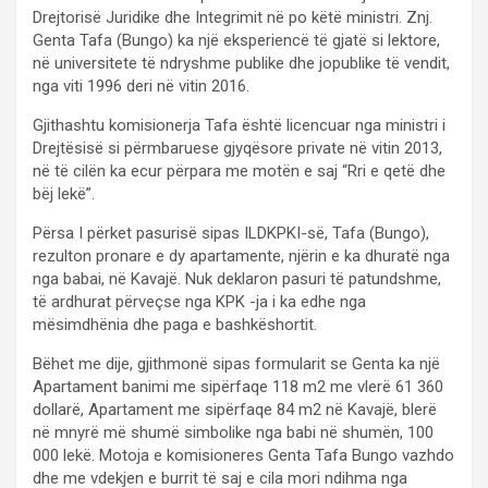
Drejtorisë Juridike dhe Integrimit në po këtë ministri. Znj.
Genta Tafa (Bungo) ka një eksperiencë të gjatë si lektore,
në universitete të ndryshme publike dhe jopublike të vendit,
nga viti 1996 deri në vitin 2016.
Gjithashtu komisionerja Tafa është licencuar nga ministri i
Drejtësisë si përmbaruese gjyqësore private në vitin 2013,
në të cilën ka ecur përpara me motën e saj “Rri e qetë dhe
bëj lekë”.
Përsa I përket pasurisë sipas ILDKPKI-së, Tafa (Bungo),
rezulton pronare e dy apartamente, njërin e ka dhuratë nga
nga babai, në Kavajë. Nuk deklaron pasuri të patundshme,
të ardhurat përveçse nga KPK -ja i ka edhe nga
mësimdhënia dhe paga e bashkëshortit.
Bëhet me dije, gjithmonë sipas formularit se Genta ka një
Apartament banimi me sipërfaqe 118 m2 me vlerë 61 360
dollarë, Apartament me sipërfaqe 84 m2 në Kavajë, blerë
në mnyrë më shumë simbolike nga babi në shumën, 100
000 lekë. Motoja e komisioneres Genta Tafa Bungo vazhdo
dhe me vdekjen e burrit të saj e cila mori ndihma nga