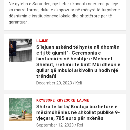
Në qytetin e Sarandës, një tjetër skandal i ndërtimit pa leje
ka marrë formë, duke e ekspozuar në mënyrë të turpshme
dështimin e institucioneve lokale dhe shtetërore për të
garantuar…
LAJME
S’lejuan askënd të hynte në dhomën
e tij të gjumit”- Ceremonia e
lamtumirës në heshtje e Mehmet
Shehut, rrëfimi i të birit: Mbi dheun e
qullur që mbuloi arkivolin u hodh një
trëndafil
December 20, 2023
Keli
KRYESORE
KRYESORE
LAJME
Shifra të larta/ Kostoja buxhetore e
mësimdhënies në shkollat publike 9-
vjeçare, 785 euro për nxënës
September 12, 2023
Rei