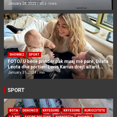
January 28, 2025
alba-news
SHOWBIZ
SPORT
FOTO/ U bënë prindër pak muaj më parë, Dileta
Leota dhe portieri Loris Karius drejt altarit…
January 31, 2024
Rei
SPORT
BOTA
DENONCO
KRYESORE
KRYESORE
KURIOZITETE