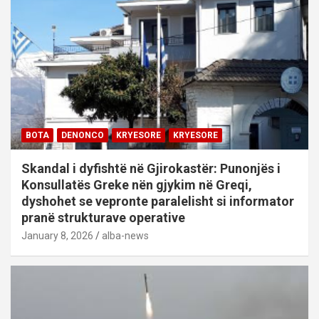
BOTA
DENONCO
KRYESORE
KRYESORE
Skandal i dyfishtë në Gjirokastër: Punonjës i
Konsullatës Greke nën gjykim në Greqi,
dyshohet se vepronte paralelisht si informator
pranë strukturave operative
January 8, 2026
alba-news