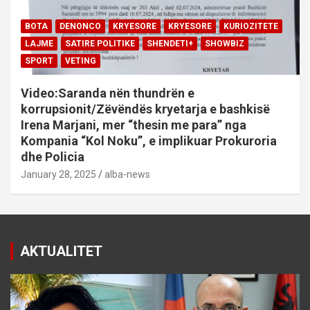
BOTA
DENONCO
KRYESORE
KRYESORE
KURIOZITETE
LAJME
SATIRE POLITIKE
SHENDETI+
SHOWBIZ
SPORT
VETING
Video:Saranda nën thundrën e
korrupsionit/Zëvëndës kryetarja e bashkisë
Irena Marjani, mer “thesin me para” nga
Kompania “Kol Noku”, e implikuar Prokuroria
dhe Policia
January 28, 2025
alba-news
AKTUALITET