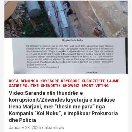
a
t
i
o
n
BOTA
DENONCO
KRYESORE
KRYESORE
KURIOZITETE
LAJME
SATIRE POLITIKE
SHENDETI+
SHOWBIZ
SPORT
VETING
Video:Saranda nën thundrën e
korrupsionit/Zëvëndës kryetarja e bashkisë
Irena Marjani, mer “thesin me para” nga
Kompania “Kol Noku”, e implikuar Prokuroria
dhe Policia
January 28, 2025
alba-news