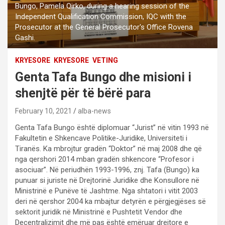
Bungo, Pamela Qirko, during a hearing session of the
Independent Qualification Commission, IQC with the
Prosecutor at the General Prosecutor's Office Rovena
Gashi.
KRYESORE
KRYESORE
VETING
Genta Tafa Bungo dhe misioni i
shenjtë për të bërë para
February 10, 2021
alba-news
Genta Tafa Bungo është diplomuar “Jurist” në vitin 1993 në
Fakultetin e Shkencave Politike-Juridike, Universiteti i
Tiranës. Ka mbrojtur gradën “Doktor” në maj 2008 dhe që
nga qershori 2014 mban gradën shkencore “Profesor i
asociuar”. Në periudhën 1993-1996, znj. Tafa (Bungo) ka
punuar si juriste në Drejtorinë Juridike dhe Konsullore në
Ministrinë e Punëve të Jashtme. Nga shtatori i vitit 2003
deri në qershor 2004 ka mbajtur detyrën e përgjegjëses së
sektorit juridik në Ministrinë e Pushtetit Vendor dhe
Decentralizimit dhe më pas është emëruar drejtore e