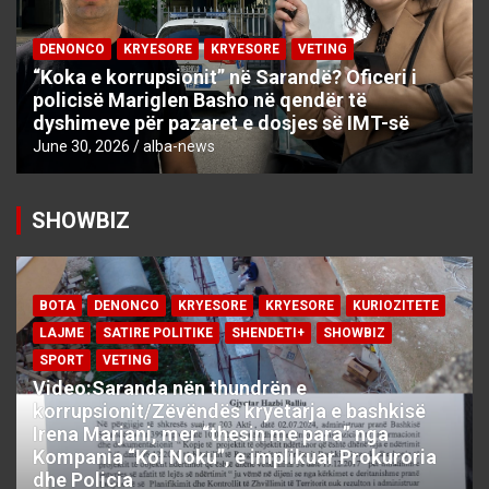
DENONCO
KRYESORE
KRYESORE
VETING
“Koka e korrupsionit” në Sarandë? Oficeri i
policisë Mariglen Basho në qendër të
dyshimeve për pazaret e dosjes së IMT-së
June 30, 2026
alba-news
SHOWBIZ
BOTA
DENONCO
KRYESORE
KRYESORE
KURIOZITETE
LAJME
SATIRE POLITIKE
SHENDETI+
SHOWBIZ
SPORT
VETING
Video:Saranda nën thundrën e
korrupsionit/Zëvëndës kryetarja e bashkisë
Irena Marjani, mer “thesin me para” nga
Kompania “Kol Noku”, e implikuar Prokuroria
dhe Policia