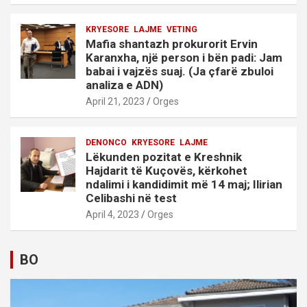
KRYESORE
LAJME
VETING
Mafia shantazh prokurorit Ervin
Karanxha, një person i bën padi: Jam
babai i vajzës suaj. (Ja çfarë zbuloi
analiza e ADN)
April 21, 2023
Orges
DENONCO
KRYESORE
LAJME
Lëkunden pozitat e Kreshnik
Hajdarit të Kuçovës, kërkohet
ndalimi i kandidimit më 14 maj; Ilirian
Celibashi në test
April 4, 2023
Orges
BO