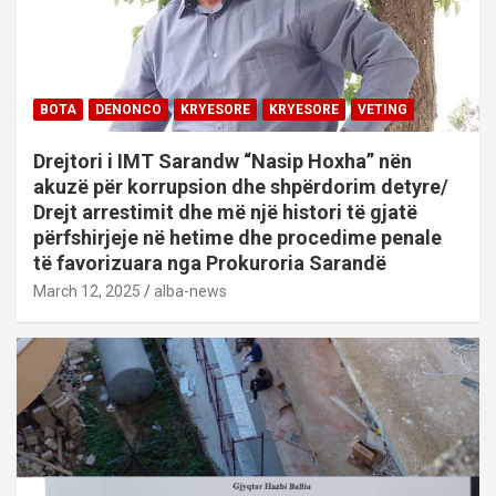
BOTA
DENONCO
KRYESORE
KRYESORE
VETING
Drejtori i IMT Sarandw “Nasip Hoxha” nën
akuzë për korrupsion dhe shpërdorim detyre/
Drejt arrestimit dhe më një histori të gjatë
përfshirjeje në hetime dhe procedime penale
të favorizuara nga Prokuroria Sarandë
March 12, 2025
alba-news