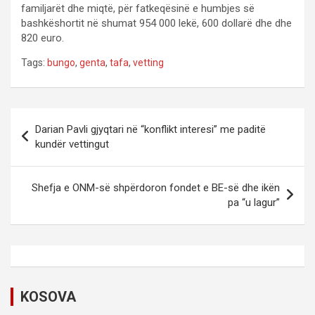
familjarët dhe miqtë, për fatkeqësinë e humbjes së
bashkëshortit në shumat 954 000 lekë, 600 dollarë dhe dhe
820 euro.
Tags:
bungo
,
genta
,
tafa
,
vetting
P
Darian Pavli gjyqtari në “konflikt interesi” me paditë
o
kundër vettingut
s
t
Shefja e ONM-së shpërdoron fondet e BE-së dhe ikën
pa “u lagur”
n
a
v
i
KOSOVA
g