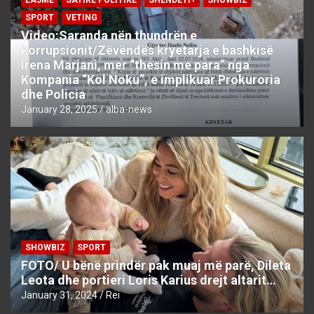
LAJME
SATIRE POLITIKE
SHENDETI+
SHOWBIZ
SPORT
VETING
Video:Saranda nën thundrën e
korrupsionit/Zëvëndës kryetarja e bashkisë
Irena Marjani, mer “thesin me para” nga
Kompania “Kol Noku”, e implikuar Prokuroria
dhe Policia
January 28, 2025
alba-news
SHOWBIZ
SPORT
FOTO/ U bënë prindër pak muaj më parë, Dileta
Leota dhe portieri Loris Karius drejt altarit…
January 31, 2024
Rei