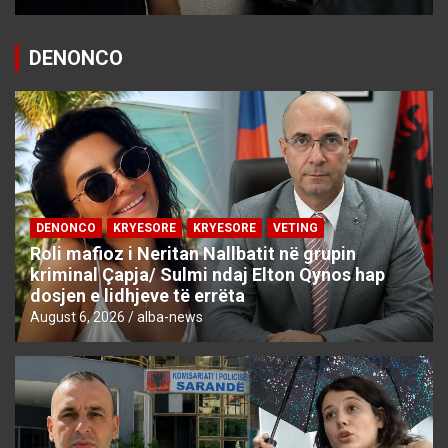
DENONCO
DENONCO
KRYESORE
KRYESORE
VETING
Roli mafioz i Neritan Nallbatit në grupin
kriminal Çapja/ Sulmi ndaj Elton Qynos hap
dosjen e lidhjeve të errëta
August 6, 2026
alba-news