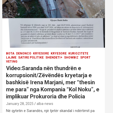
BOTA
DENONCO
KRYESORE
KRYESORE
KURIOZITETE
LAJME
SATIRE POLITIKE
SHENDETI+
SHOWBIZ
SPORT
VETING
Video:Saranda nën thundrën e
korrupsionit/Zëvëndës kryetarja e
bashkisë Irena Marjani, mer “thesin
me para” nga Kompania “Kol Noku”, e
implikuar Prokuroria dhe Policia
January 28, 2025
alba-news
Në qytetin e Sarandës, një tjetër skandal i ndërtimit pa