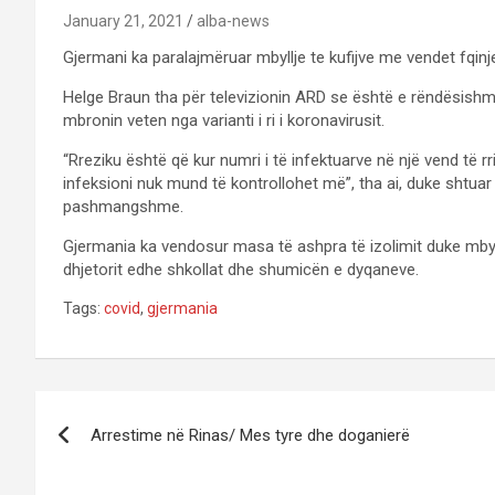
January 21, 2021
alba-news
Gjermani ka paralajmëruar mbyllje te kufijve me vendet fqinje 
Helge Braun tha për televizionin ARD se është e rëndësishm
mbronin veten nga varianti i ri i koronavirusit.
“Rreziku është që kur numri i të infektuarve në një vend të r
infeksioni nuk mund të kontrollohet më”, tha ai, duke shtuar 
pashmangshme.
Gjermania ka vendosur masa të ashpra të izolimit duke mbyll
dhjetorit edhe shkollat dhe shumicën e dyqaneve.
Tags:
covid
,
gjermania
P
Arrestime në Rinas/ Mes tyre dhe doganierë
o