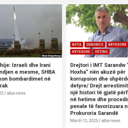
BOTA
DENONCO
KRYESORE
KRYESORE
VETING
hije: Izraeli dhe Irani
Drejtori i IMT Sarandw
indjen e mesme, SHBA
Hoxha” nën akuzë për
ikon bombardimet në
korrupsion dhe shpërd
Irak
detyre/ Drejt arrestim
një histori të gjatë përf
25
alba-news
në hetime dhe proced
penale të favorizuara 
Prokuroria Sarandë
BOTA
DENONCO
KRYESOR
March 12, 2025
alba-news
KRYESORE
KURIOZITETE
L