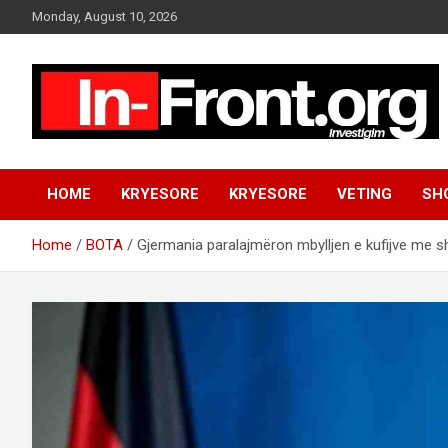
S
Monday, August 10, 2026
k
i
p
t
o
c
o
n
HOME
KRYESORE
KRYESORE
VETING
SH
t
e
n
Home
BOTA
Gjermania paralajmëron mbylljen e kufijve me sh
t