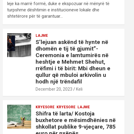
leje ka marrë formë, duke e ekspozuar në mënyrë të
turpshme dështimin e institucioneve lokale dhe
shtetërore për të garantuar…
LAJME
S’lejuan askënd të hynte në
dhomën e tij të gjumit”-
Ceremonia e lamtumirës në
heshtje e Mehmet Shehut,
rrëfimi i të birit: Mbi dheun e
qullur që mbuloi arkivolin u
hodh një trëndafil
December 20, 2023
Keli
KRYESORE
KRYESORE
LAJME
Shifra të larta/ Kostoja
buxhetore e mësimdhënies në
shkollat publike 9-vjeçare, 785
euro për nxënës