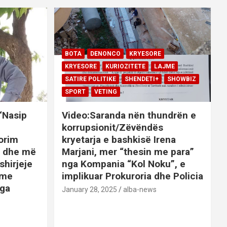
BOTA
DENONCO
KRYESORE
KRYESORE
KURIOZITETE
LAJME
SATIRE POLITIKE
SHENDETI+
SHOWBIZ
SPORT
VETING
 “Nasip
Video:Saranda nën thundrën e
korrupsionit/Zëvëndës
orim
kryetarja e bashkisë Irena
it dhe më
Marjani, mer “thesin me para”
shirjeje
nga Kompania “Kol Noku”, e
ime
implikuar Prokuroria dhe Policia
nga
January 28, 2025
alba-news
E
BOTA
DENONCO
KRYESORE
AJME
KRYESORE
KURIOZITETE
LAJME