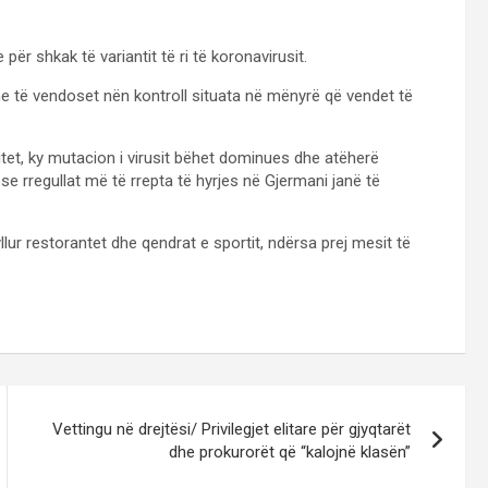
për shkak të variantit të ri të koronavirusit.
e të vendoset nën kontroll situata në mënyrë që vendet të
ritet, ky mutacion i virusit bëhet dominues dhe atëherë
se rregullat më të rrepta të hyrjes në Gjermani janë të
ur restorantet dhe qendrat e sportit, ndërsa prej mesit të
Vettingu në drejtësi/ Privilegjet elitare për gjyqtarët
dhe prokurorët që “kalojnë klasën”