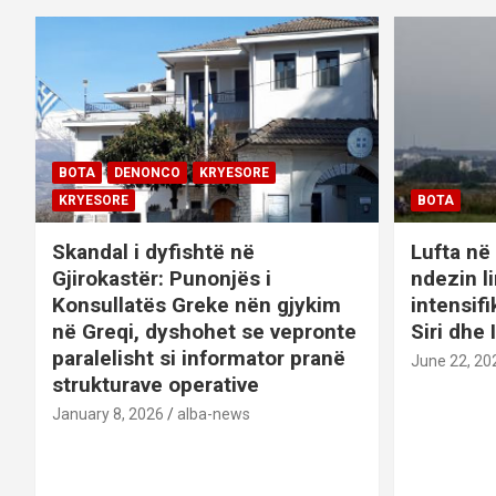
n
BOTA
DENONCO
KRYESORE
KRYESORE
BOTA
Skandal i dyfishtë në
Lufta në 
Gjirokastër: Punonjës i
ndezin l
Konsullatës Greke nën gjykim
intensif
në Greqi, dyshohet se vepronte
Siri dhe 
paralelisht si informator pranë
June 22, 20
strukturave operative
January 8, 2026
alba-news