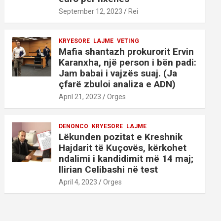
September 12, 2023
Rei
KRYESORE
LAJME
VETING
Mafia shantazh prokurorit Ervin
Karanxha, një person i bën padi:
Jam babai i vajzës suaj. (Ja
çfarë zbuloi analiza e ADN)
April 21, 2023
Orges
DENONCO
KRYESORE
LAJME
Lëkunden pozitat e Kreshnik
Hajdarit të Kuçovës, kërkohet
ndalimi i kandidimit më 14 maj;
Ilirian Celibashi në test
April 4, 2023
Orges