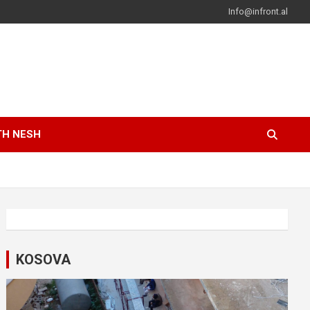
Info@infront.al
TH NESH
KOSOVA